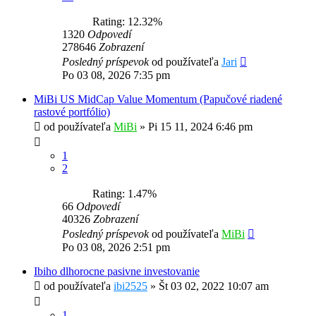
Rating: 12.32%
1320
Odpovedí
278646
Zobrazení
Posledný príspevok
od používateľa
Jari
Po 03 08, 2026 7:35 pm
MiBi US MidCap Value Momentum (Papučové riadené
rastové portfólio)
od používateľa
MiBi
»
Pi 15 11, 2024 6:46 pm
1
2
Rating: 1.47%
66
Odpovedí
40326
Zobrazení
Posledný príspevok
od používateľa
MiBi
Po 03 08, 2026 2:51 pm
Ibiho dlhorocne pasivne investovanie
od používateľa
ibi2525
»
Št 03 02, 2022 10:07 am
1