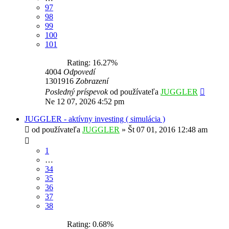
97
98
99
100
101
Rating: 16.27%
4004
Odpovedí
1301916
Zobrazení
Posledný príspevok
od používateľa
JUGGLER
Ne 12 07, 2026 4:52 pm
JUGGLER - aktívny investing ( simulácia )
od používateľa
JUGGLER
»
Št 07 01, 2016 12:48 am
1
…
34
35
36
37
38
Rating: 0.68%