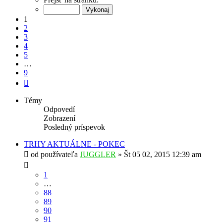
z
9
1
2
3
4
5
…
9
Ďalšia
Témy
Odpovedí
Zobrazení
Posledný príspevok
TRHY AKTUÁLNE - POKEC
od používateľa
JUGGLER
»
Št 05 02, 2015 12:39 am
1
…
88
89
90
91