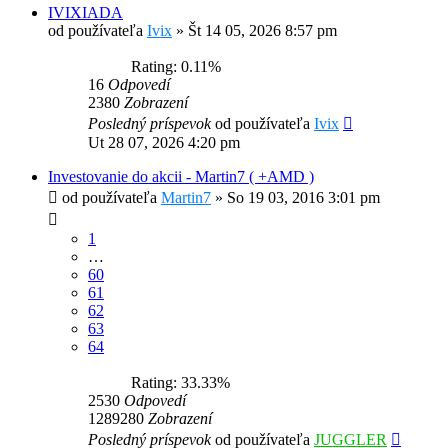
IVIXIADA
od používateľa
Ivix
»
Št 14 05, 2026 8:57 pm
Rating: 0.11%
16
Odpovedí
2380
Zobrazení
Posledný príspevok
od používateľa
Ivix
Ut 28 07, 2026 4:20 pm
Investovanie do akcii - Martin7 ( +AMD )
od používateľa
Martin7
»
So 19 03, 2016 3:01 pm
1
…
60
61
62
63
64
Rating: 33.33%
2530
Odpovedí
1289280
Zobrazení
Posledný príspevok
od používateľa
JUGGLER