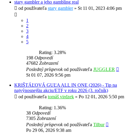
stary gambler a jeho gambling real
od používateľa
stary gambler
»
St 11 01, 2023 4:06 pm
1
2
3
4
5
Rating: 3.28%
198
Odpovedí
47682
Zobrazení
Posledný príspevok
od používateľa
JUGGLER
St 01 07, 2026 9:56 pm
KRIŠTÁĽOVÁ GUĽA ALL IN ONE (2026) - Tip na
najvýnosnejšiu akciu/ETF v roku 2026 (3. ročník)
od používateľa
tomáš virdzek
»
Po 12 01, 2026 5:50 pm
Rating: 1.36%
38
Odpovedí
7305
Zobrazení
Posledný príspevok
od používateľa
Tilbur
Po 29 06, 2026 9:38 am