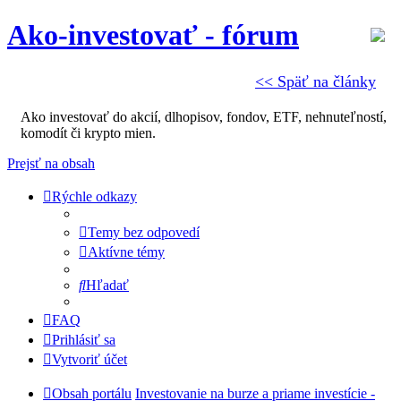
Ako-investovať - fórum
<< Späť na články
Ako investovať do akcií, dlhopisov, fondov, ETF, nehnuteľností,
komodít či krypto mien.
Prejsť na obsah
Rýchle odkazy
Temy bez odpovedí
Aktívne témy
Hľadať
FAQ
Prihlásiť sa
Vytvoriť účet
Obsah portálu
Investovanie na burze a priame investície -