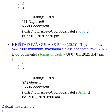
2
3
Rating: 1.36%
111
Odpovedí
65583
Zobrazení
Posledný príspevok
od používateľa
jogo
Pi 23 01, 2026 5:20 pm
KRIŠTÁĽOVÁ GUĽA S&P 500 (2025) - Tipy na index
S&P 500: minimum, maximum a close hodnota v roku 2025
od používateľa
tomáš virdzek
»
Ut 07 01, 2025 3:47 pm
1
2
Rating: 1.36%
57
Odpovedí
15596
Zobrazení
Posledný príspevok
od používateľa
JanH
Po 19 01, 2026 8:00 am
Založiť novú tému