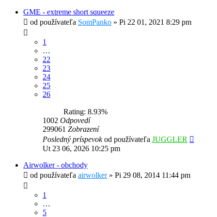
GME - extreme short squeeze
od používateľa
SomPanko
»
Pi 22 01, 2021 8:29 pm
1
…
22
23
24
25
26
Rating: 8.93%
1002
Odpovedí
299061
Zobrazení
Posledný príspevok
od používateľa
JUGGLER
Ut 23 06, 2026 10:25 pm
Airwolker - obchody
od používateľa
airwolker
»
Pi 29 08, 2014 11:44 pm
1
…
5