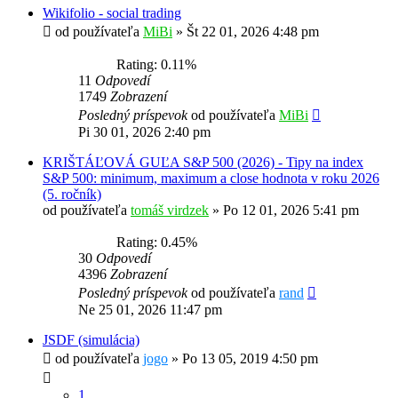
Wikifolio - social trading
od používateľa
MiBi
»
Št 22 01, 2026 4:48 pm
Rating: 0.11%
11
Odpovedí
1749
Zobrazení
Posledný príspevok
od používateľa
MiBi
Pi 30 01, 2026 2:40 pm
KRIŠTÁĽOVÁ GUĽA S&P 500 (2026) - Tipy na index
S&P 500: minimum, maximum a close hodnota v roku 2026
(5. ročník)
od používateľa
tomáš virdzek
»
Po 12 01, 2026 5:41 pm
Rating: 0.45%
30
Odpovedí
4396
Zobrazení
Posledný príspevok
od používateľa
rand
Ne 25 01, 2026 11:47 pm
JSDF (simulácia)
od používateľa
jogo
»
Po 13 05, 2019 4:50 pm
1