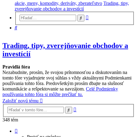
akcie, meny, komodity, deriváty, zberateľstvo
Trading, tipy,
zverejňovanie obchodov a investícií
Rozšírené
Hľadať
vyhľadávanie
Hľadať
Trading, tipy, zverejňovanie obchodov a
investícií
Pravidlá fóra
Nezabudnite, prosím, že svojou prítomnosťou a diskutovaním na
tomto fóre vyjadrujete svoj súhlas s vždy aktuálnymi Podmienkami
používania tohto fóra. Predovšetkým prosím dbajte na slušnosť
komunikácie a rešpektovanie sa navzájom.
Celé Podmienky
používania tohto fóra si môžte prečítať tu.
Založiť novú tému
Rozšírené
Hľadať
vyhľadávanie
348 tém
Strana
1
Prejsť na stránku: