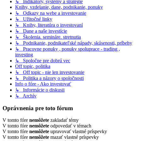
↳ Indikátory, systémy a stratégie
Knihy, vzdelanie, dane, podnikanie, ponuky
↳ Odkazy na webe a investovanie
↳ Užitočné linky
↳ Knihy, literatúra o investovaní
↳ Dane a naše investície
↳ Školenia. semináre. stretnutia
↳ Podnikanie, podnikateľské nápady, skúsenosti, príbehy
↳ Pracovne ponuky , ponuky spoluprace - trading ,
investing
↳ Spoločne pre dobrú vec
Off topic, politika
↳ Off topic - nie len investovanie
↳ Politika a názory o spoločnosti
Info o fóre - Ako investovať
↳ Informácie o diskusii
↳ Archív
Oprávnenia pre toto fórum
V tomto fóre
nemôžete
zakladať témy
V tomto fóre
nemôžete
odpovedať v témach
V tomto fóre
nemôžete
upravovať vlastné príspevky
V tomto fóre
nemôžete
mazať vlastné príspevky