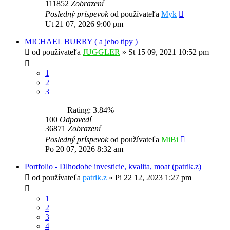
111852
Zobrazení
Posledný príspevok
od používateľa
Myk
Ut 21 07, 2026 9:00 pm
MICHAEL BURRY ( a jeho tipy )
od používateľa
JUGGLER
»
St 15 09, 2021 10:52 pm
1
2
3
Rating: 3.84%
100
Odpovedí
36871
Zobrazení
Posledný príspevok
od používateľa
MiBi
Po 20 07, 2026 8:32 am
Portfolio - Dlhodobe investicie, kvalita, moat (patrik.z)
od používateľa
patrik.z
»
Pi 22 12, 2023 1:27 pm
1
2
3
4