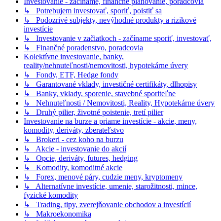
Investovanie - začíname, finančné plánovanie, poradcovia
↳ Potrebujem investovať, sporiť, poistiť sa
↳ Podozrivé subjekty, nevýhodné produkty a rizikové
investície
↳ Investovanie v začiatkoch - začíname sporiť, investovať,
↳ Finančné poradenstvo, poradcovia
Kolektívne investovanie, banky,
reality/nehnuteľnosti/nemovitosti, hypotekárne úvery
↳ Fondy, ETF, Hedge fondy
↳ Garantované vklady, investičné certifikáty, dlhopisy
↳ Banky, vklady, sporenie, stavebné sporiteľne
↳ Nehnuteľnosti / Nemovitosti, Reality, Hypotekárne úvery
↳ Druhý pilier, životné poistenie, tretí pilier
Investovanie na burze a priame investície - akcie, meny,
komodity, deriváty, zberateľstvo
↳ Brokeri - cez koho na burzu
↳ Akcie - investovanie do akcií
↳ Opcie, deriváty, futures, hedging
↳ Komodity, komoditné akcie
↳ Forex, menové páry, cudzie meny, kryptomeny
↳ Alternatívne investície, umenie, starožitnosti, mince,
fyzické komodity
↳ Trading, tipy, zverejňovanie obchodov a investícií
↳ Makroekonomika