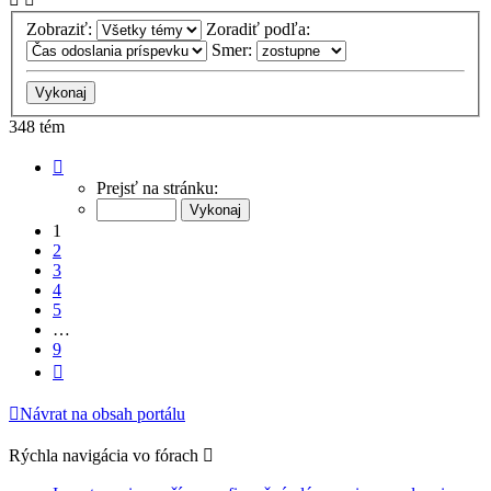
Zobraziť:
Zoradiť podľa:
Smer:
348 tém
Strana
1
Prejsť na stránku:
z
9
1
2
3
4
5
…
9
Ďalšia
Návrat na obsah portálu
Rýchla navigácia vo fórach