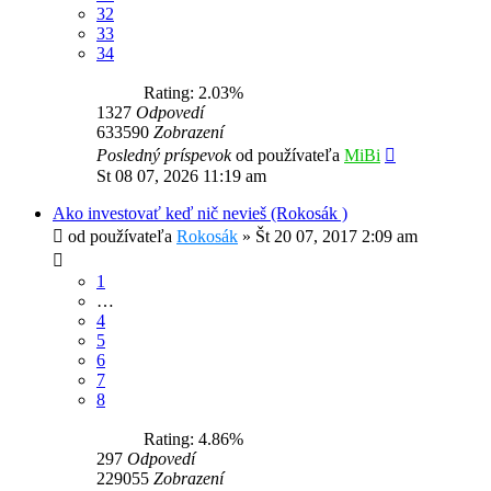
32
33
34
Rating: 2.03%
1327
Odpovedí
633590
Zobrazení
Posledný príspevok
od používateľa
MiBi
St 08 07, 2026 11:19 am
Ako investovať keď nič nevieš (Rokosák )
od používateľa
Rokosák
»
Št 20 07, 2017 2:09 am
1
…
4
5
6
7
8
Rating: 4.86%
297
Odpovedí
229055
Zobrazení