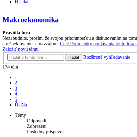
Hľadať
Makroekonomika
Pravidlá fóra
Nezabudnite, prosím, že svojou prítomnosťou a diskutovaním na tomt
a rešpektovanie sa navzájom.
Celé Podmienky používania tohto fóra si
Založiť novú tému
Rozšírené vyhľadávanie
Hľadať
174 tém
1
2
3
4
5
Ďalšia
Témy
Odpovedí
Zobrazení
Posledný príspevok