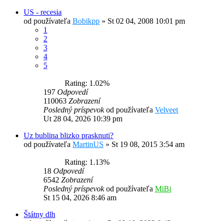
US - recesia
od používateľa
Bobikpp
»
St 02 04, 2008 10:01 pm
1
2
3
4
5
Rating: 1.02%
197
Odpovedí
110063
Zobrazení
Posledný príspevok
od používateľa
Velveet
Ut 28 04, 2026 10:39 pm
Uz bublina blizko prasknuti?
od používateľa
MartinUS
»
St 19 08, 2015 3:54 am
Rating: 1.13%
18
Odpovedí
6542
Zobrazení
Posledný príspevok
od používateľa
MiBi
St 15 04, 2026 8:46 am
Štátny dlh