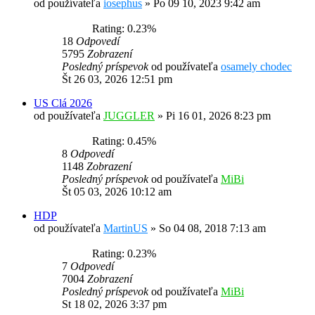
od používateľa
iosephus
»
Po 09 10, 2023 9:42 am
Rating: 0.23%
18
Odpovedí
5795
Zobrazení
Posledný príspevok
od používateľa
osamely chodec
Št 26 03, 2026 12:51 pm
US Clá 2026
od používateľa
JUGGLER
»
Pi 16 01, 2026 8:23 pm
Rating: 0.45%
8
Odpovedí
1148
Zobrazení
Posledný príspevok
od používateľa
MiBi
Št 05 03, 2026 10:12 am
HDP
od používateľa
MartinUS
»
So 04 08, 2018 7:13 am
Rating: 0.23%
7
Odpovedí
7004
Zobrazení
Posledný príspevok
od používateľa
MiBi
St 18 02, 2026 3:37 pm