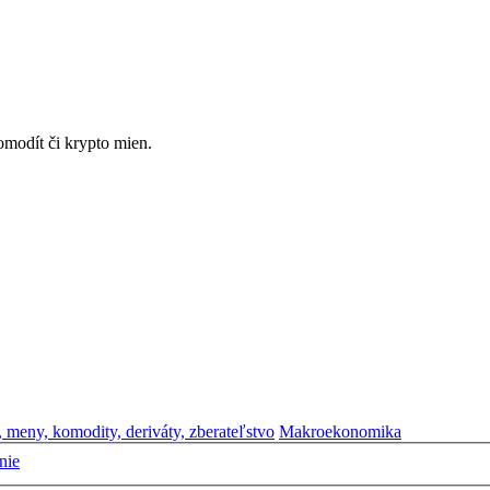
omodít či krypto mien.
e, meny, komodity, deriváty, zberateľstvo
Makroekonomika
nie