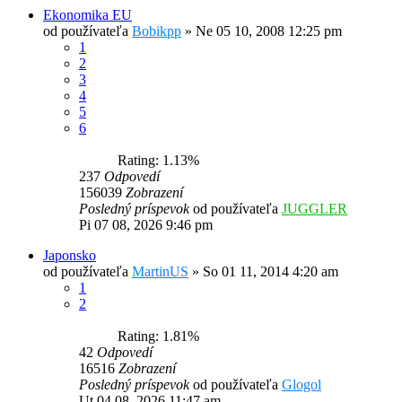
Ekonomika EU
od používateľa
Bobikpp
»
Ne 05 10, 2008 12:25 pm
1
2
3
4
5
6
Rating: 1.13%
237
Odpovedí
156039
Zobrazení
Posledný príspevok
od používateľa
JUGGLER
Pi 07 08, 2026 9:46 pm
Japonsko
od používateľa
MartinUS
»
So 01 11, 2014 4:20 am
1
2
Rating: 1.81%
42
Odpovedí
16516
Zobrazení
Posledný príspevok
od používateľa
Glogol
Ut 04 08, 2026 11:47 am