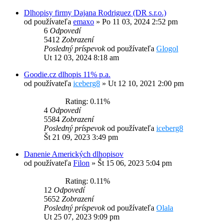
Dlhopisy firmy Dajana Rodriguez (DR s.r.o.)
od používateľa
emaxo
»
Po 11 03, 2024 2:52 pm
6
Odpovedí
5412
Zobrazení
Posledný príspevok
od používateľa
Glogol
Ut 12 03, 2024 8:18 am
Goodie.cz dlhopis 11% p.a.
od používateľa
iceberg8
»
Ut 12 10, 2021 2:00 pm
Rating: 0.11%
4
Odpovedí
5584
Zobrazení
Posledný príspevok
od používateľa
iceberg8
Št 21 09, 2023 3:49 pm
Danenie Amerických dlhopisov
od používateľa
Filon
»
Št 15 06, 2023 5:04 pm
Rating: 0.11%
12
Odpovedí
5652
Zobrazení
Posledný príspevok
od používateľa
Olala
Ut 25 07, 2023 9:09 pm