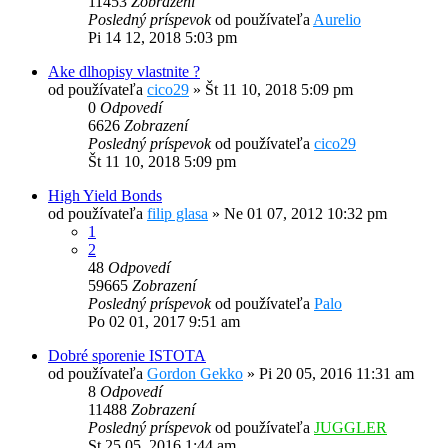
11453
Zobrazení
Posledný príspevok
od používateľa
Aurelio
Pi 14 12, 2018 5:03 pm
Ake dlhopisy vlastnite ?
od používateľa
cico29
»
Št 11 10, 2018 5:09 pm
0
Odpovedí
6626
Zobrazení
Posledný príspevok
od používateľa
cico29
Št 11 10, 2018 5:09 pm
High Yield Bonds
od používateľa
filip glasa
»
Ne 01 07, 2012 10:32 pm
1
2
48
Odpovedí
59665
Zobrazení
Posledný príspevok
od používateľa
Palo
Po 02 01, 2017 9:51 am
Dobré sporenie ISTOTA
od používateľa
Gordon Gekko
»
Pi 20 05, 2016 11:31 am
8
Odpovedí
11488
Zobrazení
Posledný príspevok
od používateľa
JUGGLER
St 25 05, 2016 1:44 am