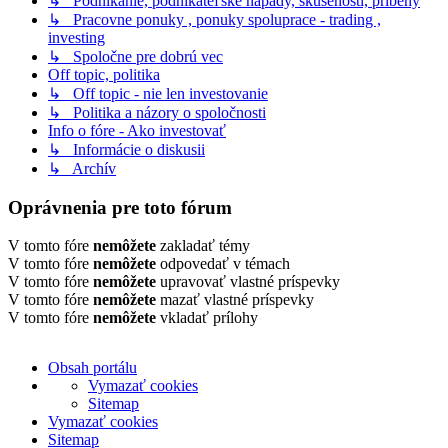
↳ Podnikanie, podnikateľské nápady, skúsenosti, príbehy
↳ Pracovne ponuky , ponuky spoluprace - trading ,
investing
↳ Spoločne pre dobrú vec
Off topic, politika
↳ Off topic - nie len investovanie
↳ Politika a názory o spoločnosti
Info o fóre - Ako investovať
↳ Informácie o diskusii
↳ Archív
Oprávnenia pre toto fórum
V tomto fóre
nemôžete
zakladať témy
V tomto fóre
nemôžete
odpovedať v témach
V tomto fóre
nemôžete
upravovať vlastné príspevky
V tomto fóre
nemôžete
mazať vlastné príspevky
V tomto fóre
nemôžete
vkladať prílohy
Obsah portálu
Vymazať cookies
Sitemap
Vymazať cookies
Sitemap