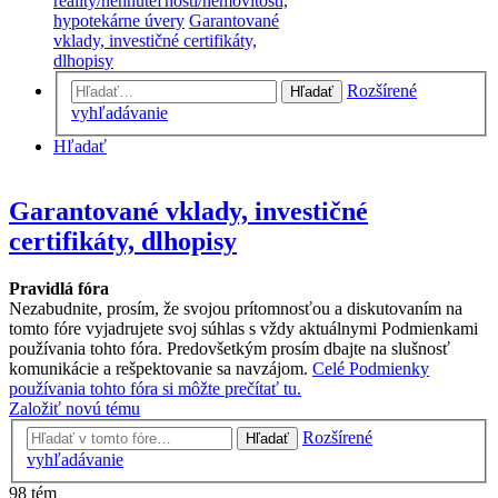
reality/nehnuteľnosti/nemovitosti,
hypotekárne úvery
Garantované
vklady, investičné certifikáty,
dlhopisy
Rozšírené
Hľadať
vyhľadávanie
Hľadať
Garantované vklady, investičné
certifikáty, dlhopisy
Pravidlá fóra
Nezabudnite, prosím, že svojou prítomnosťou a diskutovaním na
tomto fóre vyjadrujete svoj súhlas s vždy aktuálnymi Podmienkami
používania tohto fóra. Predovšetkým prosím dbajte na slušnosť
komunikácie a rešpektovanie sa navzájom.
Celé Podmienky
používania tohto fóra si môžte prečítať tu.
Založiť novú tému
Rozšírené
Hľadať
vyhľadávanie
98 tém