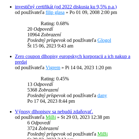
investičný certifikát (od 2022 diskusia ku 9,5% p.a.)
od používateľa
filip glasa
»
Po 01 09, 2008 2:00 pm
Rating: 0.68%
20
Odpovedí
10964
Zobrazení
Posledný príspevok
od používateľa
Glogol
Št 15 06, 2023 9:43 am
Zero coupon dlhopisy europskych korporacii a ich nakup a
predaj
od používateľa
Vigrem
»
Pi 14 04, 2023 1:20 pm
Rating: 0.45%
13
Odpovedí
5368
Zobrazení
Posledný príspevok
od používateľa
dany
Po 17 04, 2023 8:44 pm
Výnosy dlhopisov sa nebudú zdaňovať.
od používateľa
MiBi
»
St 29 03, 2023 12:38 pm
6
Odpovedí
3724
Zobrazení
Posledný príspevok
od používateľa
MiBi