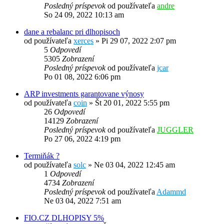
Posledný príspevok
od používateľa
andre
So 24 09, 2022 10:13 am
dane a rebalanc pri dlhopisoch
od používateľa
xerces
»
Pi 29 07, 2022 2:07 pm
5
Odpovedí
5305
Zobrazení
Posledný príspevok
od používateľa
jcar
Po 01 08, 2022 6:06 pm
ARP investments garantovane výnosy
od používateľa
coin
»
Št 20 01, 2022 5:55 pm
26
Odpovedí
14129
Zobrazení
Posledný príspevok
od používateľa
JUGGLER
Po 27 06, 2022 4:19 pm
Termiňák ?
od používateľa
solc
»
Ne 03 04, 2022 12:45 am
1
Odpovedí
4734
Zobrazení
Posledný príspevok
od používateľa
Adammd
Ne 03 04, 2022 7:51 am
FIO.CZ DLHOPISY 5%