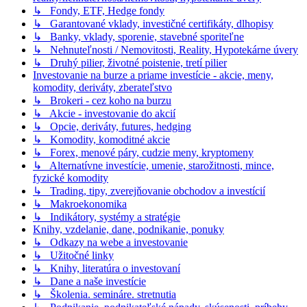
↳ Fondy, ETF, Hedge fondy
↳ Garantované vklady, investičné certifikáty, dlhopisy
↳ Banky, vklady, sporenie, stavebné sporiteľne
↳ Nehnuteľnosti / Nemovitosti, Reality, Hypotekárne úvery
↳ Druhý pilier, životné poistenie, tretí pilier
Investovanie na burze a priame investície - akcie, meny,
komodity, deriváty, zberateľstvo
↳ Brokeri - cez koho na burzu
↳ Akcie - investovanie do akcií
↳ Opcie, deriváty, futures, hedging
↳ Komodity, komoditné akcie
↳ Forex, menové páry, cudzie meny, kryptomeny
↳ Alternatívne investície, umenie, starožitnosti, mince,
fyzické komodity
↳ Trading, tipy, zverejňovanie obchodov a investícií
↳ Makroekonomika
↳ Indikátory, systémy a stratégie
Knihy, vzdelanie, dane, podnikanie, ponuky
↳ Odkazy na webe a investovanie
↳ Užitočné linky
↳ Knihy, literatúra o investovaní
↳ Dane a naše investície
↳ Školenia. semináre. stretnutia