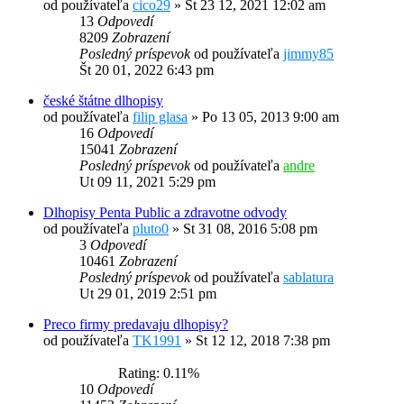
od používateľa
cico29
»
Št 23 12, 2021 12:02 am
13
Odpovedí
8209
Zobrazení
Posledný príspevok
od používateľa
jimmy85
Št 20 01, 2022 6:43 pm
české štátne dlhopisy
od používateľa
filip glasa
»
Po 13 05, 2013 9:00 am
16
Odpovedí
15041
Zobrazení
Posledný príspevok
od používateľa
andre
Ut 09 11, 2021 5:29 pm
Dlhopisy Penta Public a zdravotne odvody
od používateľa
pluto0
»
St 31 08, 2016 5:08 pm
3
Odpovedí
10461
Zobrazení
Posledný príspevok
od používateľa
sablatura
Ut 29 01, 2019 2:51 pm
Preco firmy predavaju dlhopisy?
od používateľa
TK1991
»
St 12 12, 2018 7:38 pm
Rating: 0.11%
10
Odpovedí