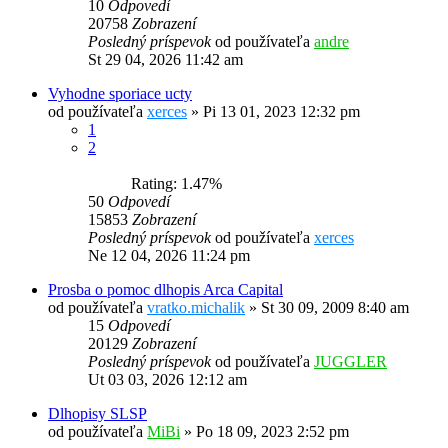
10
Odpovedí
20758
Zobrazení
Posledný príspevok
od používateľa
andre
St 29 04, 2026 11:42 am
Vyhodne sporiace ucty
od používateľa
xerces
»
Pi 13 01, 2023 12:32 pm
1
2
Rating: 1.47%
50
Odpovedí
15853
Zobrazení
Posledný príspevok
od používateľa
xerces
Ne 12 04, 2026 11:24 pm
Prosba o pomoc dlhopis Arca Capital
od používateľa
vratko.michalik
»
St 30 09, 2009 8:40 am
15
Odpovedí
20129
Zobrazení
Posledný príspevok
od používateľa
JUGGLER
Ut 03 03, 2026 12:12 am
Dlhopisy SLSP
od používateľa
MiBi
»
Po 18 09, 2023 2:52 pm