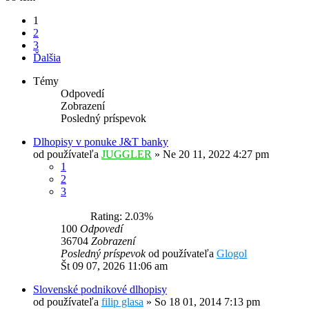
1
2
3
Ďalšia
Témy
Odpovedí
Zobrazení
Posledný príspevok
Dlhopisy v ponuke J&T banky
od používateľa
JUGGLER
»
Ne 20 11, 2022 4:27 pm
1
2
3
Rating: 2.03%
100
Odpovedí
36704
Zobrazení
Posledný príspevok
od používateľa
Glogol
Št 09 07, 2026 11:06 am
Slovenské podnikové dlhopisy
od používateľa
filip glasa
»
So 18 01, 2014 7:13 pm