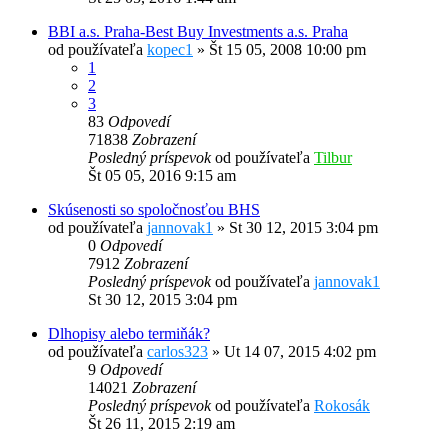
BBI a.s. Praha-Best Buy Investments a.s. Praha
od používateľa
kopec1
»
Št 15 05, 2008 10:00 pm
1
2
3
83
Odpovedí
71838
Zobrazení
Posledný príspevok
od používateľa
Tilbur
Št 05 05, 2016 9:15 am
Skúsenosti so spoločnosťou BHS
od používateľa
jannovak1
»
St 30 12, 2015 3:04 pm
0
Odpovedí
7912
Zobrazení
Posledný príspevok
od používateľa
jannovak1
St 30 12, 2015 3:04 pm
Dlhopisy alebo termiňák?
od používateľa
carlos323
»
Ut 14 07, 2015 4:02 pm
9
Odpovedí
14021
Zobrazení
Posledný príspevok
od používateľa
Rokosák
Št 26 11, 2015 2:19 am