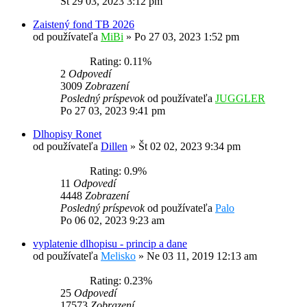
St 29 03, 2023 3:12 pm
Zaistený fond TB 2026
od používateľa
MiBi
»
Po 27 03, 2023 1:52 pm
Rating: 0.11%
2
Odpovedí
3009
Zobrazení
Posledný príspevok
od používateľa
JUGGLER
Po 27 03, 2023 9:41 pm
Dlhopisy Ronet
od používateľa
Dillen
»
Št 02 02, 2023 9:34 pm
Rating: 0.9%
11
Odpovedí
4448
Zobrazení
Posledný príspevok
od používateľa
Palo
Po 06 02, 2023 9:23 am
vyplatenie dlhopisu - princip a dane
od používateľa
Melisko
»
Ne 03 11, 2019 12:13 am
Rating: 0.23%
25
Odpovedí
17573
Zobrazení