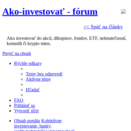
Ako-investovať - fórum
<< Späť na články
Ako investovať do akcií, dlhopisov, fondov, ETF, nehnuteľností,
komodít či krypto mien.
Prejsť na obsah
Rýchle odkazy
Temy bez odpovedí
Aktívne témy
Hľadať
FAQ
Prihlásiť sa
Vytvoriť účet
Obsah portálu
Kolektívne
investovanie, banky,