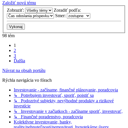
Založiť novú tému
Zobraziť:
Zoradiť podľa:
Smer:
98 tém
1
2
3
Ďalšia
Návrat na obsah portálu
Rýchla navigácia vo fórach
Investovanie - začíname, finančné plánovanie, poradcovia
↳ Potrebujem investovať, sporiť, poistiť sa
↳ Podozrivé subjekty, nevýhodné produkty a rizikové
investície
↳ Investovanie v začiatkoch - začíname sporiť, investovať,
↳ Finančné poradenstvo, poradcovia
Kolektívne investovanie, banky,
reality/nehnuteľnosti/nemovitosti, hypotekárne úvery