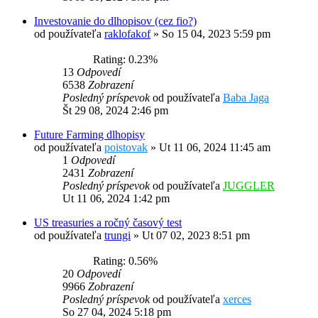
Investovanie do dlhopisov (cez fio?)
od používateľa
raklofakof
»
So 15 04, 2023 5:59 pm
Rating: 0.23%
13
Odpovedí
6538
Zobrazení
Posledný príspevok
od používateľa
Baba Jaga
Št 29 08, 2024 2:46 pm
Future Farming dlhopisy
od používateľa
poistovak
»
Ut 11 06, 2024 11:45 am
1
Odpovedí
2431
Zobrazení
Posledný príspevok
od používateľa
JUGGLER
Ut 11 06, 2024 1:42 pm
US treasuries a ročný časový test
od používateľa
trungi
»
Ut 07 02, 2023 8:51 pm
Rating: 0.56%
20
Odpovedí
9966
Zobrazení
Posledný príspevok
od používateľa
xerces
So 27 04, 2024 5:18 pm