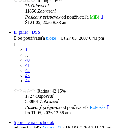
Rating: 1.69%
35
Odpovedí
11856
Zobrazení
Posledný príspevok
od používateľa
MiBi
Št 21 05, 2026 8:33 am
II. pilier - DSS
od používateľa
bloke
»
Ut 27 03, 2007 6:43 pm
1
…
40
41
42
43
44
Rating: 42.15%
1727
Odpovedí
550801
Zobrazení
Posledný príspevok
od používateľa
Rokosák
Po 11 05, 2026 12:58 am
Sporenie na dochodok
od používateľa
Andrew27
»
Ut 18 07, 2017 11:12 pm