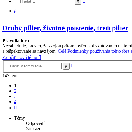
Hľadať
vyhľadávanie
Hľadať
Druhý pilier, životné poistenie, tretí pilier
Pravidlá fóra
Nezabudnite, prosím, že svojou prítomnosťou a diskutovaním na tomt
a rešpektovanie sa navzájom.
Celé Podmienky používania tohto fóra si
Založiť novú tému
Rozšírené
Hľadať
vyhľadávanie
143 tém
1
2
3
4
Ďalšia
Témy
Odpovedí
Zobrazení