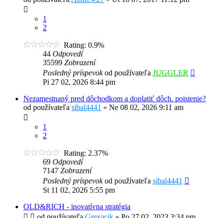
1
2
Rating: 0.9%
44
Odpovedí
35599
Zobrazení
Posledný príspevok
od používateľa
JUGGLER
Pi 27 02, 2026 8:44 pm
Nezamestnaný pred dôchodkom a doplatiť dôch. poistenie?
od používateľa
sibal4441
»
Ne 08 02, 2026 9:11 am
1
2
Rating: 2.37%
69
Odpovedí
7147
Zobrazení
Posledný príspevok
od používateľa
sibal4441
St 11 02, 2026 5:55 pm
OLD&RICH - inovatívna stratégia
od používateľa
Grexacik
»
Po 27 02, 2023 3:34 pm