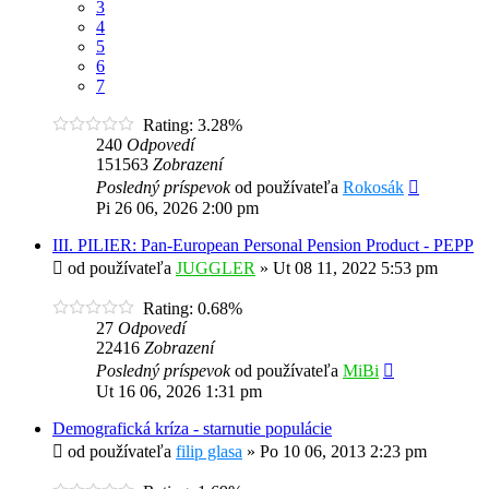
3
4
5
6
7
Rating: 3.28%
240
Odpovedí
151563
Zobrazení
Posledný príspevok
od používateľa
Rokosák
Pi 26 06, 2026 2:00 pm
III. PILIER: Pan-European Personal Pension Product - PEPP
od používateľa
JUGGLER
»
Ut 08 11, 2022 5:53 pm
Rating: 0.68%
27
Odpovedí
22416
Zobrazení
Posledný príspevok
od používateľa
MiBi
Ut 16 06, 2026 1:31 pm
Demografická kríza - starnutie populácie
od používateľa
filip glasa
»
Po 10 06, 2013 2:23 pm