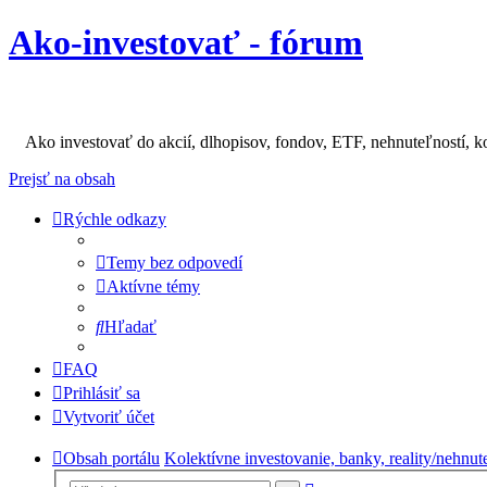
Ako-investovať - fórum
Ako investovať do akcií, dlhopisov, fondov, ETF, nehnuteľností, k
Prejsť na obsah
Rýchle odkazy
Temy bez odpovedí
Aktívne témy
Hľadať
FAQ
Prihlásiť sa
Vytvoriť účet
Obsah portálu
Kolektívne investovanie, banky, reality/nehnut
Rozšírené