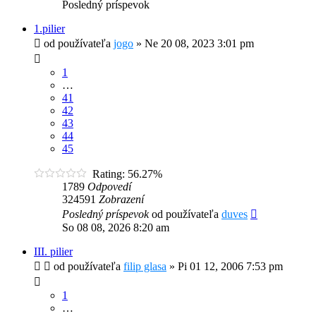
Posledný príspevok
1.pilier
od používateľa
jogo
»
Ne 20 08, 2023 3:01 pm
1
…
41
42
43
44
45
Rating: 56.27%
1789
Odpovedí
324591
Zobrazení
Posledný príspevok
od používateľa
duves
So 08 08, 2026 8:20 am
III. pilier
od používateľa
filip glasa
»
Pi 01 12, 2006 7:53 pm
1
…