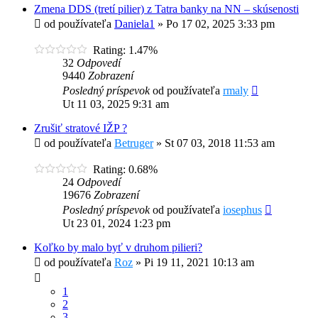
Zmena DDS (tretí pilier) z Tatra banky na NN – skúsenosti
od používateľa
Daniela1
»
Po 17 02, 2025 3:33 pm
Rating: 1.47%
32
Odpovedí
9440
Zobrazení
Posledný príspevok
od používateľa
rmaly
Ut 11 03, 2025 9:31 am
Zrušiť stratové IŽP ?
od používateľa
Betruger
»
St 07 03, 2018 11:53 am
Rating: 0.68%
24
Odpovedí
19676
Zobrazení
Posledný príspevok
od používateľa
iosephus
Ut 23 01, 2024 1:23 pm
Koľko by malo byť v druhom pilieri?
od používateľa
Roz
»
Pi 19 11, 2021 10:13 am
1
2
3