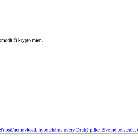
omodít či krypto mien.
eľnosti/nemovitosti, hypotekárne úvery
Druhý pilier, životné poistenie, tr