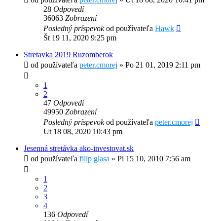
28
Odpovedí
36063
Zobrazení
Posledný príspevok
od používateľa
Hawk
Št 19 11, 2020 9:25 pm
Stretavka 2019 Ruzomberok
od používateľa
peter.cmorej
»
Po 21 01, 2019 2:11 pm
1
2
47
Odpovedí
49950
Zobrazení
Posledný príspevok
od používateľa
peter.cmorej
Ut 18 08, 2020 10:43 pm
Jesenná stretávka ako-investovat.sk
od používateľa
filip glasa
»
Pi 15 10, 2010 7:56 am
1
2
3
4
136
Odpovedí