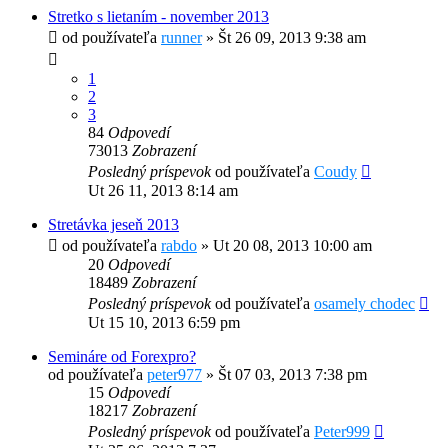
Stretko s lietaním - november 2013
od používateľa
runner
»
Št 26 09, 2013 9:38 am
1
2
3
84
Odpovedí
73013
Zobrazení
Posledný príspevok
od používateľa
Coudy
Ut 26 11, 2013 8:14 am
Stretávka jeseň 2013
od používateľa
rabdo
»
Ut 20 08, 2013 10:00 am
20
Odpovedí
18489
Zobrazení
Posledný príspevok
od používateľa
osamely chodec
Ut 15 10, 2013 6:59 pm
Semináre od Forexpro?
od používateľa
peter977
»
Št 07 03, 2013 7:38 pm
15
Odpovedí
18217
Zobrazení
Posledný príspevok
od používateľa
Peter999