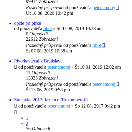
99914
Zobrazení
Posledný príspevok
od používateľa
peter.cmorej
Ut 18 08, 2020 10:42 pm
opcie pri pifku
od používateľa
ribot
»
St 07 08, 2019 10:38 am
0
Odpovedí
22612
Zobrazení
Posledný príspevok
od používateľa
ribot
St 07 08, 2019 10:38 am
Pivo/kava/caj v Bratislave
od používateľa
peter.cmorej
»
Št 10 01, 2019 12:02 am
11
Odpovedí
13333
Zobrazení
Posledný príspevok
od používateľa
peter.cmorej
Št 13 06, 2019 9:58 pm
Stretavka 2017: Jazierce (Ruzomberok)
od používateľa
peter.cmorej
»
So 12 08, 2017 9:42 pm
1
2
56
Odpovedí