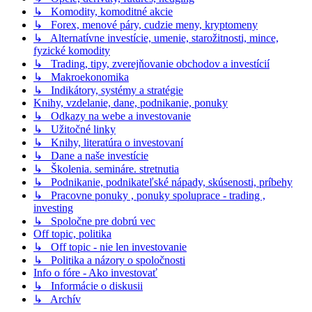
↳ Komodity, komoditné akcie
↳ Forex, menové páry, cudzie meny, kryptomeny
↳ Alternatívne investície, umenie, starožitnosti, mince,
fyzické komodity
↳ Trading, tipy, zverejňovanie obchodov a investícií
↳ Makroekonomika
↳ Indikátory, systémy a stratégie
Knihy, vzdelanie, dane, podnikanie, ponuky
↳ Odkazy na webe a investovanie
↳ Užitočné linky
↳ Knihy, literatúra o investovaní
↳ Dane a naše investície
↳ Školenia. semináre. stretnutia
↳ Podnikanie, podnikateľské nápady, skúsenosti, príbehy
↳ Pracovne ponuky , ponuky spoluprace - trading ,
investing
↳ Spoločne pre dobrú vec
Off topic, politika
↳ Off topic - nie len investovanie
↳ Politika a názory o spoločnosti
Info o fóre - Ako investovať
↳ Informácie o diskusii
↳ Archív