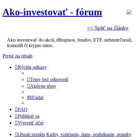
Ako-investovať - fórum
<< Späť na články
Ako investovať do akcií, dlhopisov, fondov, ETF, nehnuteľností,
komodít či krypto mien.
Prejsť na obsah
Rýchle odkazy
Temy bez odpovedí
Aktívne témy
Hľadať
FAQ
Prihlásiť sa
Vytvoriť účet
Obsah portálu
Knihy, vzdelanie, dane, podnikanie, ponuky