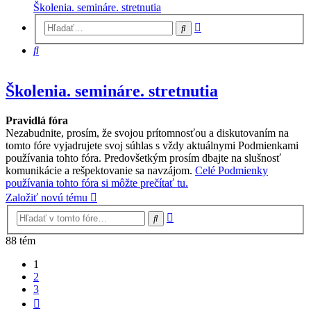
Školenia. semináre. stretnutia
Rozšírené
Hľadať
vyhľadávanie
Hľadať
Školenia. semináre. stretnutia
Pravidlá fóra
Nezabudnite, prosím, že svojou prítomnosťou a diskutovaním na
tomto fóre vyjadrujete svoj súhlas s vždy aktuálnymi Podmienkami
používania tohto fóra. Predovšetkým prosím dbajte na slušnosť
komunikácie a rešpektovanie sa navzájom.
Celé Podmienky
používania tohto fóra si môžte prečítať tu.
Založiť novú tému
Rozšírené
Hľadať
vyhľadávanie
88 tém
1
2
3
Ďalšia