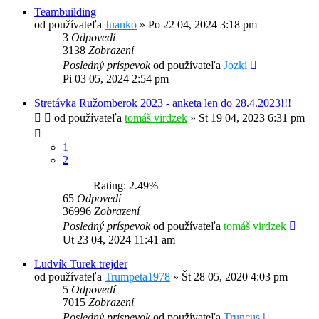
Teambuilding
od používateľa
Juanko
»
Po 22 04, 2024 3:18 pm
3
Odpovedí
3138
Zobrazení
Posledný príspevok
od používateľa
Jozki
Pi 03 05, 2024 2:54 pm
Stretávka Ružomberok 2023 - anketa len do 28.4.2023!!!
od používateľa
tomáš virdzek
»
St 19 04, 2023 6:31 pm
1
2
Rating: 2.49%
65
Odpovedí
36996
Zobrazení
Posledný príspevok
od používateľa
tomáš virdzek
Ut 23 04, 2024 11:41 am
Ludvík Turek trejder
od používateľa
Trumpeta1978
»
Št 28 05, 2020 4:03 pm
5
Odpovedí
7015
Zobrazení
Posledný príspevok
od používateľa
Truncus