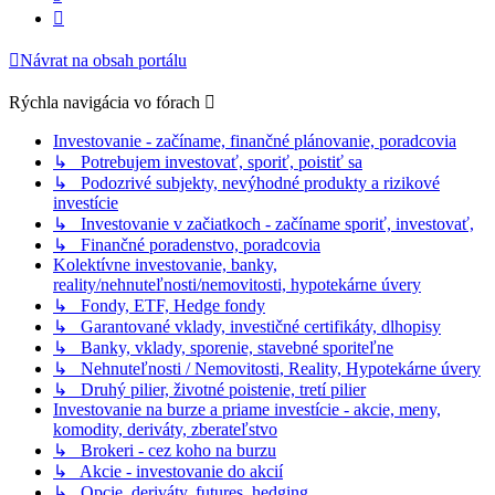
Ďalšia
Návrat na obsah portálu
Rýchla navigácia vo fórach
Investovanie - začíname, finančné plánovanie, poradcovia
↳ Potrebujem investovať, sporiť, poistiť sa
↳ Podozrivé subjekty, nevýhodné produkty a rizikové
investície
↳ Investovanie v začiatkoch - začíname sporiť, investovať,
↳ Finančné poradenstvo, poradcovia
Kolektívne investovanie, banky,
reality/nehnuteľnosti/nemovitosti, hypotekárne úvery
↳ Fondy, ETF, Hedge fondy
↳ Garantované vklady, investičné certifikáty, dlhopisy
↳ Banky, vklady, sporenie, stavebné sporiteľne
↳ Nehnuteľnosti / Nemovitosti, Reality, Hypotekárne úvery
↳ Druhý pilier, životné poistenie, tretí pilier
Investovanie na burze a priame investície - akcie, meny,
komodity, deriváty, zberateľstvo
↳ Brokeri - cez koho na burzu
↳ Akcie - investovanie do akcií
↳ Opcie, deriváty, futures, hedging