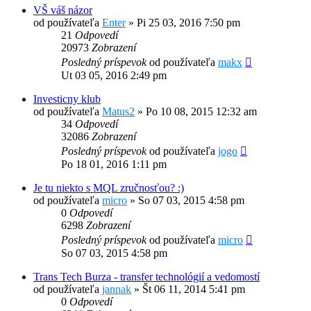
VŠ váš názor
od používateľa
Enter
»
Pi 25 03, 2016 7:50 pm
21
Odpovedí
20973
Zobrazení
Posledný príspevok
od používateľa
makx
Ut 03 05, 2016 2:49 pm
Investicny klub
od používateľa
Matus2
»
Po 10 08, 2015 12:32 am
34
Odpovedí
32086
Zobrazení
Posledný príspevok
od používateľa
jogo
Po 18 01, 2016 1:11 pm
Je tu niekto s MQL zručnosťou? :)
od používateľa
micro
»
So 07 03, 2015 4:58 pm
0
Odpovedí
6298
Zobrazení
Posledný príspevok
od používateľa
micro
So 07 03, 2015 4:58 pm
Trans Tech Burza - transfer technológií a vedomostí
od používateľa
jannak
»
Št 06 11, 2014 5:41 pm
0
Odpovedí