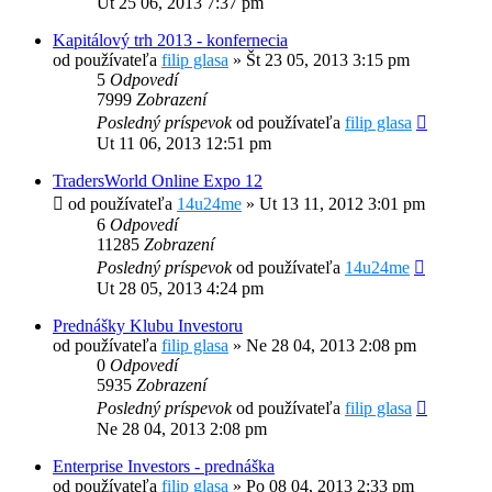
Ut 25 06, 2013 7:37 pm
Kapitálový trh 2013 - konfernecia
od používateľa
filip glasa
»
Št 23 05, 2013 3:15 pm
5
Odpovedí
7999
Zobrazení
Posledný príspevok
od používateľa
filip glasa
Ut 11 06, 2013 12:51 pm
TradersWorld Online Expo 12
od používateľa
14u24me
»
Ut 13 11, 2012 3:01 pm
6
Odpovedí
11285
Zobrazení
Posledný príspevok
od používateľa
14u24me
Ut 28 05, 2013 4:24 pm
Prednášky Klubu Investoru
od používateľa
filip glasa
»
Ne 28 04, 2013 2:08 pm
0
Odpovedí
5935
Zobrazení
Posledný príspevok
od používateľa
filip glasa
Ne 28 04, 2013 2:08 pm
Enterprise Investors - prednáška
od používateľa
filip glasa
»
Po 08 04, 2013 2:33 pm