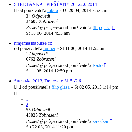
STRETÁVKA - PIEŠŤANY 20.-22.6.2014
od používateľa
rabdo
»
Ut 29 04, 2014 7:53 am
34
Odpovedí
34697
Zobrazení
Posledný príspevok
od používateľa
filip glasa
St 18 06, 2014 4:33 am
hrajemesinaburze.cz
od používateľa
runner
»
St 11 06, 2014 11:52 am
1
Odpovedí
6762
Zobrazení
Posledný príspevok
od používateľa
Rado
St 11 06, 2014 12:59 pm
Stretávka 2013, Donovaly 31.5.-2.6.
od používateľa
filip glasa
»
Št 02 05, 2013 1:14 pm
1
2
55
Odpovedí
43825
Zobrazení
Posledný príspevok
od používateľa
kavičkar
So 22 03, 2014 11:20 pm