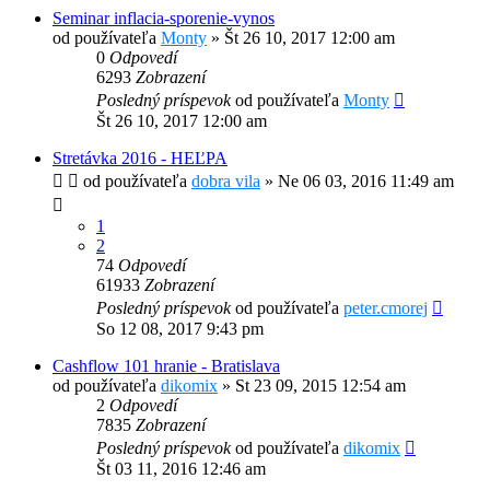
Seminar inflacia-sporenie-vynos
od používateľa
Monty
»
Št 26 10, 2017 12:00 am
0
Odpovedí
6293
Zobrazení
Posledný príspevok
od používateľa
Monty
Št 26 10, 2017 12:00 am
Stretávka 2016 - HEĽPA
od používateľa
dobra vila
»
Ne 06 03, 2016 11:49 am
1
2
74
Odpovedí
61933
Zobrazení
Posledný príspevok
od používateľa
peter.cmorej
So 12 08, 2017 9:43 pm
Cashflow 101 hranie - Bratislava
od používateľa
dikomix
»
St 23 09, 2015 12:54 am
2
Odpovedí
7835
Zobrazení
Posledný príspevok
od používateľa
dikomix
Št 03 11, 2016 12:46 am