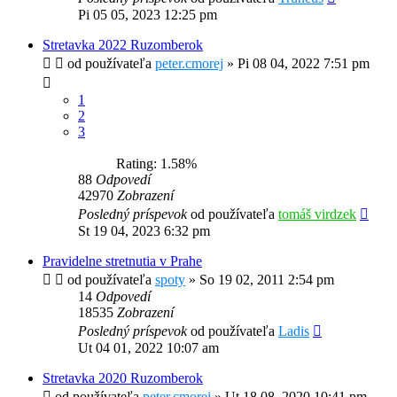
Pi 05 05, 2023 12:25 pm
Stretavka 2022 Ruzomberok
od používateľa
peter.cmorej
»
Pi 08 04, 2022 7:51 pm
1
2
3
Rating: 1.58%
88
Odpovedí
42970
Zobrazení
Posledný príspevok
od používateľa
tomáš virdzek
St 19 04, 2023 6:32 pm
Pravidelne stretnutia v Prahe
od používateľa
spoty
»
So 19 02, 2011 2:54 pm
14
Odpovedí
18535
Zobrazení
Posledný príspevok
od používateľa
Ladis
Ut 04 01, 2022 10:07 am
Stretavka 2020 Ruzomberok
od používateľa
peter.cmorej
»
Ut 18 08, 2020 10:41 pm