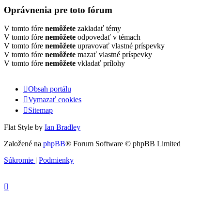
Oprávnenia pre toto fórum
V tomto fóre
nemôžete
zakladať témy
V tomto fóre
nemôžete
odpovedať v témach
V tomto fóre
nemôžete
upravovať vlastné príspevky
V tomto fóre
nemôžete
mazať vlastné príspevky
V tomto fóre
nemôžete
vkladať prílohy
Obsah portálu
Vymazať cookies
Sitemap
Flat Style by
Ian Bradley
Založené na
phpBB
® Forum Software © phpBB Limited
Súkromie
|
Podmienky