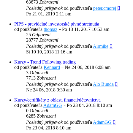
63673
Zobrazení
Posledný príspevok
od používateľa
peter.cmorej
Po 21 01, 2019 2:11 pm
PIPS - pravidelné investorské pivné stretnutia
od používateľa
thomaz
»
Po 13 11, 2017 10:53 am
25
Odpovedí
28777
Zobrazení
Posledný príspevok
od používateľa
Airmike
St 10 10, 2018 11:16 am
Kurzy - Trend Following trading
od používateľa
Kennard
»
Ne 24 06, 2018 6:08 am
3
Odpovedí
7713
Zobrazení
Posledný príspevok
od používateľa
Alo Bunda
Ne 24 06, 2018 9:30 am
Kurzy/certifikáty z oblasti financií/účtovníctva
od používateľa
AdamGG
»
Po 23 04, 2018 8:10 am
0
Odpovedí
6285
Zobrazení
Posledný príspevok
od používateľa
AdamGG
Po 23 04, 2018 8:10 am