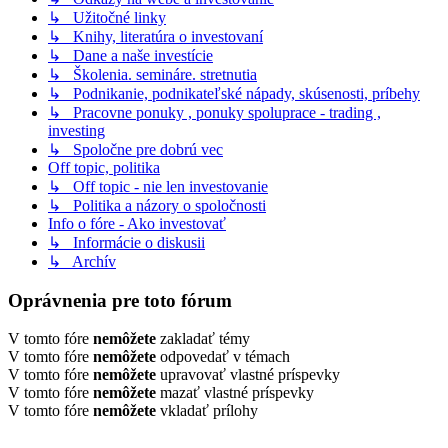
↳ Užitočné linky
↳ Knihy, literatúra o investovaní
↳ Dane a naše investície
↳ Školenia. semináre. stretnutia
↳ Podnikanie, podnikateľské nápady, skúsenosti, príbehy
↳ Pracovne ponuky , ponuky spoluprace - trading ,
investing
↳ Spoločne pre dobrú vec
Off topic, politika
↳ Off topic - nie len investovanie
↳ Politika a názory o spoločnosti
Info o fóre - Ako investovať
↳ Informácie o diskusii
↳ Archív
Oprávnenia pre toto fórum
V tomto fóre
nemôžete
zakladať témy
V tomto fóre
nemôžete
odpovedať v témach
V tomto fóre
nemôžete
upravovať vlastné príspevky
V tomto fóre
nemôžete
mazať vlastné príspevky
V tomto fóre
nemôžete
vkladať prílohy