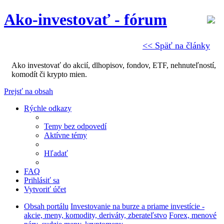
Ako-investovať - fórum
<< Späť na články
Ako investovať do akcií, dlhopisov, fondov, ETF, nehnuteľností,
komodít či krypto mien.
Prejsť na obsah
Rýchle odkazy
Temy bez odpovedí
Aktívne témy
Hľadať
FAQ
Prihlásiť sa
Vytvoriť účet
Obsah portálu
Investovanie na burze a priame investície -
akcie, meny, komodity, deriváty, zberateľstvo
Forex, menové