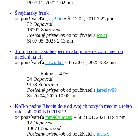
Pi 07 11, 2025 1:02 pm
Švajčiarsky frank
od používateľa
gogo956
»
Št 12 05, 2011 7:25 pm
32
Odpovedí
16797
Zobrazení
Posledný príspevok
od používateľa
MiBi
St 07 05, 2025 2:13 pm
Trump coin - ako bezpecne nakupit meme coin hned po
uvedeni na trh
od používateľa
airwolker
»
Po 20 01, 2025 9:33 am
Rating: 1.47%
34
Odpovedí
9178
Zobrazení
Posledný príspevok
od používateľa
jaroslav80
So 26 04, 2025 10:06 am
Koľko padne Bitcoin dole od svojich nových maxím z tohto
roku - 42.000 BTC/USD?
od používateľa
tomáš virdzek
»
Št 21 01, 2021 11:44 pm
12
Odpovedí
10671
Zobrazení
Posledný príspevok
od používateľa
marxx