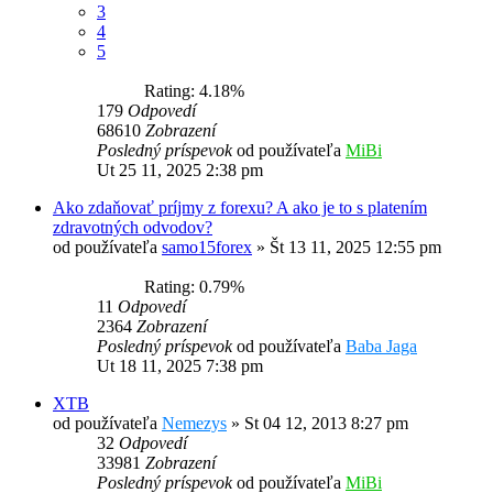
3
4
5
Rating: 4.18%
179
Odpovedí
68610
Zobrazení
Posledný príspevok
od používateľa
MiBi
Ut 25 11, 2025 2:38 pm
Ako zdaňovať príjmy z forexu? A ako je to s platením
zdravotných odvodov?
od používateľa
samo15forex
»
Št 13 11, 2025 12:55 pm
Rating: 0.79%
11
Odpovedí
2364
Zobrazení
Posledný príspevok
od používateľa
Baba Jaga
Ut 18 11, 2025 7:38 pm
XTB
od používateľa
Nemezys
»
St 04 12, 2013 8:27 pm
32
Odpovedí
33981
Zobrazení
Posledný príspevok
od používateľa
MiBi