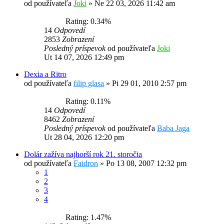
od používateľa
Joki
»
Ne 22 03, 2026 11:42 am
Rating: 0.34%
14
Odpovedí
2853
Zobrazení
Posledný príspevok
od používateľa
Joki
Ut 14 07, 2026 12:49 pm
Dexia a Ritro
od používateľa
filip glasa
»
Pi 29 01, 2010 2:57 pm
Rating: 0.11%
14
Odpovedí
8462
Zobrazení
Posledný príspevok
od používateľa
Baba Jaga
Ut 28 04, 2026 12:20 pm
Dolár zažíva najhorší rok 21. storočia
od používateľa
Faidron
»
Po 13 08, 2007 12:32 pm
1
2
3
4
Rating: 1.47%