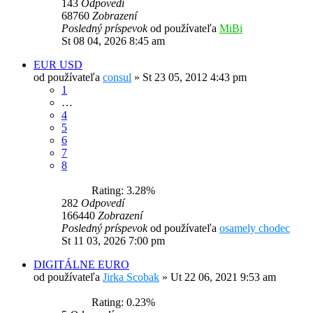
143
Odpovedí
68760
Zobrazení
Posledný príspevok
od používateľa
MiBi
St 08 04, 2026 8:45 am
EUR USD
od používateľa
consul
»
St 23 05, 2012 4:43 pm
1
…
4
5
6
7
8
Rating: 3.28%
282
Odpovedí
166440
Zobrazení
Posledný príspevok
od používateľa
osamely chodec
St 11 03, 2026 7:00 pm
DIGITÁLNE EURO
od používateľa
Jirka Scobak
»
Ut 22 06, 2021 9:53 am
Rating: 0.23%