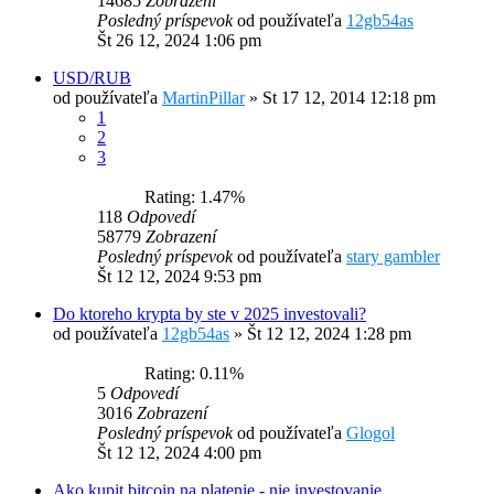
14685
Zobrazení
Posledný príspevok
od používateľa
12gb54as
Št 26 12, 2024 1:06 pm
USD/RUB
od používateľa
MartinPillar
»
St 17 12, 2014 12:18 pm
1
2
3
Rating: 1.47%
118
Odpovedí
58779
Zobrazení
Posledný príspevok
od používateľa
stary gambler
Št 12 12, 2024 9:53 pm
Do ktoreho krypta by ste v 2025 investovali?
od používateľa
12gb54as
»
Št 12 12, 2024 1:28 pm
Rating: 0.11%
5
Odpovedí
3016
Zobrazení
Posledný príspevok
od používateľa
Glogol
Št 12 12, 2024 4:00 pm
Ako kupit bitcoin na platenie - nie investovanie