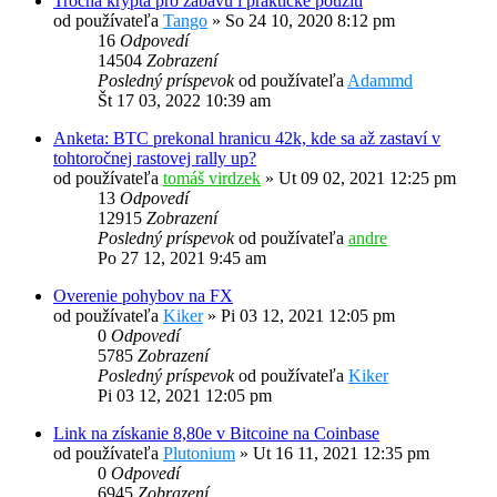
Trocha krypta pro zábavu i praktické použití
od používateľa
Tango
»
So 24 10, 2020 8:12 pm
16
Odpovedí
14504
Zobrazení
Posledný príspevok
od používateľa
Adammd
Št 17 03, 2022 10:39 am
Anketa: BTC prekonal hranicu 42k, kde sa až zastaví v
tohtoročnej rastovej rally up?
od používateľa
tomáš virdzek
»
Ut 09 02, 2021 12:25 pm
13
Odpovedí
12915
Zobrazení
Posledný príspevok
od používateľa
andre
Po 27 12, 2021 9:45 am
Overenie pohybov na FX
od používateľa
Kiker
»
Pi 03 12, 2021 12:05 pm
0
Odpovedí
5785
Zobrazení
Posledný príspevok
od používateľa
Kiker
Pi 03 12, 2021 12:05 pm
Link na získanie 8,80e v Bitcoine na Coinbase
od používateľa
Plutonium
»
Ut 16 11, 2021 12:35 pm
0
Odpovedí
6945
Zobrazení