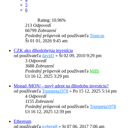
5
6
Rating: 10.96%
213
Odpovedí
66799
Zobrazení
Posledný príspevok
od používateľa
Truncus
Št 01 01, 2026 9:45 am
CZK ako dlhodobejsia investícia
od používateľa
david1
»
Št 02 09, 2010 9:29 pm
3
Odpovedí
3688
Zobrazení
Posledný príspevok
od používateľa
MiBi
Ut 16 12, 2025 3:29 pm
Monad /MON/ - nový adept na dlhodobu investiciu?
od používateľa
Trumpeta1978
»
Po 15 12, 2025 5:14 pm
4
Odpovedí
1155
Zobrazení
Posledný príspevok
od používateľa
Trumpeta1978
Ut 16 12, 2025 12:39 pm
Ethereum
od používateľa
iceberg8
»
St 07 06, 2017 7:06 am