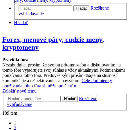
páry, cudzie meny, kryptomeny
Rozšírené
Hľadať
vyhľadávanie
Hľadať
Forex, menové páry, cudzie meny,
kryptomeny
Pravidlá fóra
Nezabudnite, prosím, že svojou prítomnosťou a diskutovaním na
tomto fóre vyjadrujete svoj súhlas s vždy aktuálnymi Podmienkami
používania tohto fóra. Predovšetkým prosím dbajte na slušnosť
komunikácie a rešpektovanie sa navzájom.
Celé Podmienky
používania tohto fóra si môžte prečítať tu.
Založiť novú tému
Rozšírené
Hľadať
vyhľadávanie
189 tém
1
2