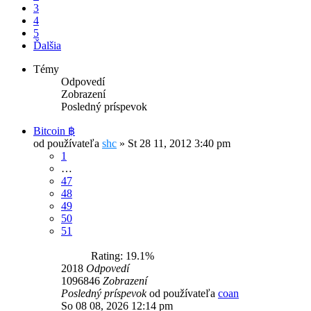
3
4
5
Ďalšia
Témy
Odpovedí
Zobrazení
Posledný príspevok
Bitcoin ฿
od používateľa
shc
»
St 28 11, 2012 3:40 pm
1
…
47
48
49
50
51
Rating: 19.1%
2018
Odpovedí
1096846
Zobrazení
Posledný príspevok
od používateľa
coan
So 08 08, 2026 12:14 pm