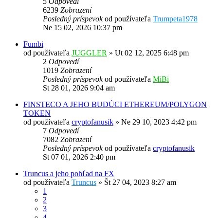
5
Odpovedí
6239
Zobrazení
Posledný príspevok
od používateľa
Trumpeta1978
Ne 15 02, 2026 10:37 pm
Fumbi
od používateľa
JUGGLER
»
Ut 02 12, 2025 6:48 pm
2
Odpovedí
1019
Zobrazení
Posledný príspevok
od používateľa
MiBi
St 28 01, 2026 9:04 am
FINSTECO A JEHO BUDÚCI ETHEREUM/POLYGON
TOKEN
od používateľa
cryptofanusik
»
Ne 29 10, 2023 4:42 pm
7
Odpovedí
7082
Zobrazení
Posledný príspevok
od používateľa
cryptofanusik
St 07 01, 2026 2:40 pm
Truncus a jeho pohľad na FX
od používateľa
Truncus
»
Št 27 04, 2023 8:27 am
1
2
3
4