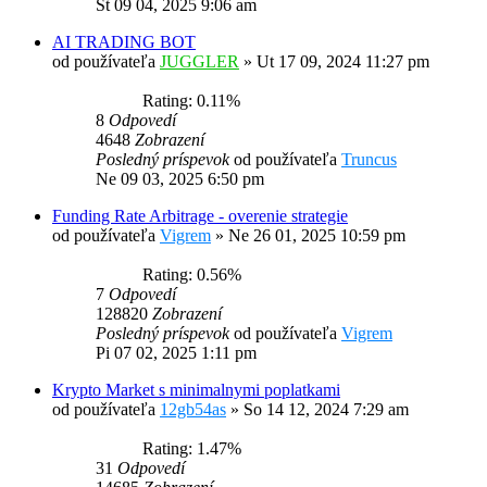
St 09 04, 2025 9:06 am
AI TRADING BOT
od používateľa
JUGGLER
»
Ut 17 09, 2024 11:27 pm
Rating: 0.11%
8
Odpovedí
4648
Zobrazení
Posledný príspevok
od používateľa
Truncus
Ne 09 03, 2025 6:50 pm
Funding Rate Arbitrage - overenie strategie
od používateľa
Vigrem
»
Ne 26 01, 2025 10:59 pm
Rating: 0.56%
7
Odpovedí
128820
Zobrazení
Posledný príspevok
od používateľa
Vigrem
Pi 07 02, 2025 1:11 pm
Krypto Market s minimalnymi poplatkami
od používateľa
12gb54as
»
So 14 12, 2024 7:29 am
Rating: 1.47%
31
Odpovedí