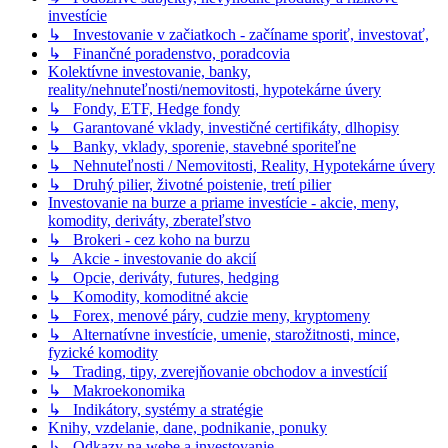
investície
↳ Investovanie v začiatkoch - začíname sporiť, investovať,
↳ Finančné poradenstvo, poradcovia
Kolektívne investovanie, banky,
reality/nehnuteľnosti/nemovitosti, hypotekárne úvery
↳ Fondy, ETF, Hedge fondy
↳ Garantované vklady, investičné certifikáty, dlhopisy
↳ Banky, vklady, sporenie, stavebné sporiteľne
↳ Nehnuteľnosti / Nemovitosti, Reality, Hypotekárne úvery
↳ Druhý pilier, životné poistenie, tretí pilier
Investovanie na burze a priame investície - akcie, meny,
komodity, deriváty, zberateľstvo
↳ Brokeri - cez koho na burzu
↳ Akcie - investovanie do akcií
↳ Opcie, deriváty, futures, hedging
↳ Komodity, komoditné akcie
↳ Forex, menové páry, cudzie meny, kryptomeny
↳ Alternatívne investície, umenie, starožitnosti, mince,
fyzické komodity
↳ Trading, tipy, zverejňovanie obchodov a investícií
↳ Makroekonomika
↳ Indikátory, systémy a stratégie
Knihy, vzdelanie, dane, podnikanie, ponuky
↳ Odkazy na webe a investovanie