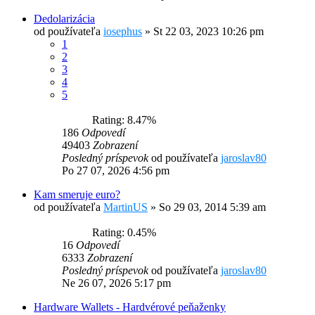
Dedolarizácia
od používateľa
iosephus
»
St 22 03, 2023 10:26 pm
1
2
3
4
5
Rating: 8.47%
186
Odpovedí
49403
Zobrazení
Posledný príspevok
od používateľa
jaroslav80
Po 27 07, 2026 4:56 pm
Kam smeruje euro?
od používateľa
MartinUS
»
So 29 03, 2014 5:39 am
Rating: 0.45%
16
Odpovedí
6333
Zobrazení
Posledný príspevok
od používateľa
jaroslav80
Ne 26 07, 2026 5:17 pm
Hardware Wallets - Hardvérové peňaženky