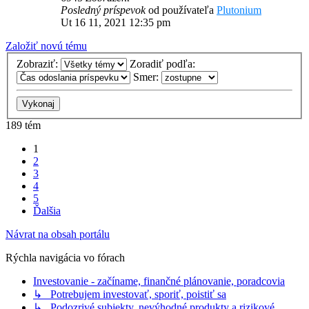
Posledný príspevok
od používateľa
Plutonium
Ut 16 11, 2021 12:35 pm
Založiť novú tému
Zobraziť:
Zoradiť podľa:
Smer:
189 tém
1
2
3
4
5
Ďalšia
Návrat na obsah portálu
Rýchla navigácia vo fórach
Investovanie - začíname, finančné plánovanie, poradcovia
↳ Potrebujem investovať, sporiť, poistiť sa
↳ Podozrivé subjekty, nevýhodné produkty a rizikové