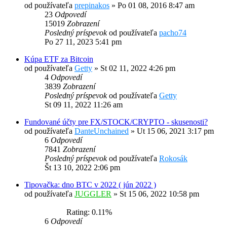
od používateľa
prepinakos
»
Po 01 08, 2016 8:47 am
23
Odpovedí
15019
Zobrazení
Posledný príspevok
od používateľa
pacho74
Po 27 11, 2023 5:41 pm
Kúpa ETF za Bitcoin
od používateľa
Getty
»
St 02 11, 2022 4:26 pm
4
Odpovedí
3839
Zobrazení
Posledný príspevok
od používateľa
Getty
St 09 11, 2022 11:26 am
Fundované účty pre FX/STOCK/CRYPTO - skusenosti?
od používateľa
DanteUnchained
»
Ut 15 06, 2021 3:17 pm
6
Odpovedí
7841
Zobrazení
Posledný príspevok
od používateľa
Rokosák
Št 13 10, 2022 2:06 pm
Tipovačka: dno BTC v 2022 ( jún 2022 )
od používateľa
JUGGLER
»
St 15 06, 2022 10:58 pm
Rating: 0.11%
6
Odpovedí