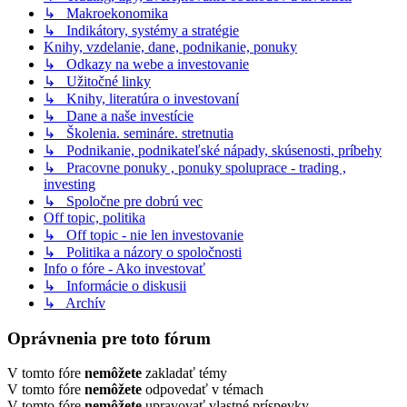
↳ Makroekonomika
↳ Indikátory, systémy a stratégie
Knihy, vzdelanie, dane, podnikanie, ponuky
↳ Odkazy na webe a investovanie
↳ Užitočné linky
↳ Knihy, literatúra o investovaní
↳ Dane a naše investície
↳ Školenia. semináre. stretnutia
↳ Podnikanie, podnikateľské nápady, skúsenosti, príbehy
↳ Pracovne ponuky , ponuky spoluprace - trading ,
investing
↳ Spoločne pre dobrú vec
Off topic, politika
↳ Off topic - nie len investovanie
↳ Politika a názory o spoločnosti
Info o fóre - Ako investovať
↳ Informácie o diskusii
↳ Archív
Oprávnenia pre toto fórum
V tomto fóre
nemôžete
zakladať témy
V tomto fóre
nemôžete
odpovedať v témach
V tomto fóre
nemôžete
upravovať vlastné príspevky