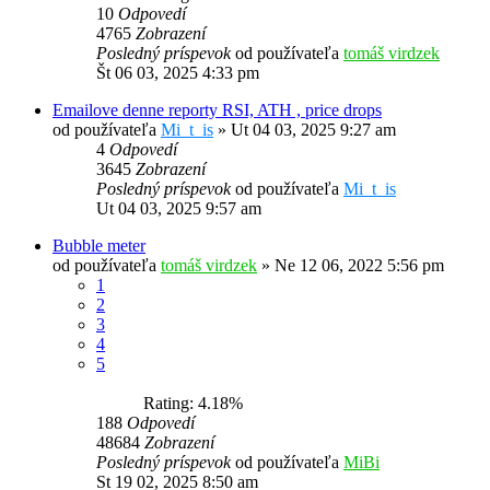
10
Odpovedí
4765
Zobrazení
Posledný príspevok
od používateľa
tomáš virdzek
Št 06 03, 2025 4:33 pm
Emailove denne reporty RSI, ATH , price drops
od používateľa
Mi_t_is
»
Ut 04 03, 2025 9:27 am
4
Odpovedí
3645
Zobrazení
Posledný príspevok
od používateľa
Mi_t_is
Ut 04 03, 2025 9:57 am
Bubble meter
od používateľa
tomáš virdzek
»
Ne 12 06, 2022 5:56 pm
1
2
3
4
5
Rating: 4.18%
188
Odpovedí
48684
Zobrazení
Posledný príspevok
od používateľa
MiBi
St 19 02, 2025 8:50 am