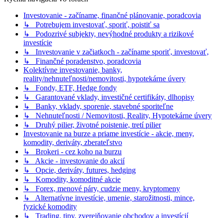
Investovanie - začíname, finančné plánovanie, poradcovia
↳ Potrebujem investovať, sporiť, poistiť sa
↳ Podozrivé subjekty, nevýhodné produkty a rizikové
investície
↳ Investovanie v začiatkoch - začíname sporiť, investovať,
↳ Finančné poradenstvo, poradcovia
Kolektívne investovanie, banky,
reality/nehnuteľnosti/nemovitosti, hypotekárne úvery
↳ Fondy, ETF, Hedge fondy
↳ Garantované vklady, investičné certifikáty, dlhopisy
↳ Banky, vklady, sporenie, stavebné sporiteľne
↳ Nehnuteľnosti / Nemovitosti, Reality, Hypotekárne úvery
↳ Druhý pilier, životné poistenie, tretí pilier
Investovanie na burze a priame investície - akcie, meny,
komodity, deriváty, zberateľstvo
↳ Brokeri - cez koho na burzu
↳ Akcie - investovanie do akcií
↳ Opcie, deriváty, futures, hedging
↳ Komodity, komoditné akcie
↳ Forex, menové páry, cudzie meny, kryptomeny
↳ Alternatívne investície, umenie, starožitnosti, mince,
fyzické komodity
↳ Trading, tipy, zverejňovanie obchodov a investícií