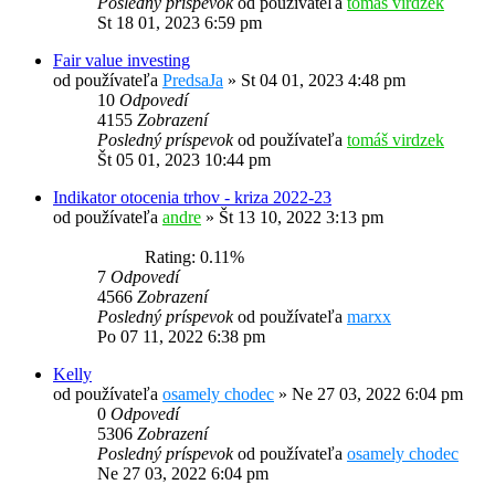
Posledný príspevok
od používateľa
tomáš virdzek
St 18 01, 2023 6:59 pm
Fair value investing
od používateľa
PredsaJa
»
St 04 01, 2023 4:48 pm
10
Odpovedí
4155
Zobrazení
Posledný príspevok
od používateľa
tomáš virdzek
Št 05 01, 2023 10:44 pm
Indikator otocenia trhov - kriza 2022-23
od používateľa
andre
»
Št 13 10, 2022 3:13 pm
Rating: 0.11%
7
Odpovedí
4566
Zobrazení
Posledný príspevok
od používateľa
marxx
Po 07 11, 2022 6:38 pm
Kelly
od používateľa
osamely chodec
»
Ne 27 03, 2022 6:04 pm
0
Odpovedí
5306
Zobrazení
Posledný príspevok
od používateľa
osamely chodec
Ne 27 03, 2022 6:04 pm