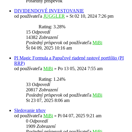
Posledný príspevok
DIVIDENDOVÉ INVESTOVANIE
od používateľa
JUGGLER
»
St 02 10, 2024 7:26 pm
Rating: 3.28%
15
Odpovedí
14382
Zobrazení
Posledný príspevok
od používateľa
MiBi
Št 04 09, 2025 10:16 am
PI Magic Formula a Papučové riadené rastové portfólio (PI
RRP)
od používateľa
MiBi
»
Po 13 05, 2024 7:55 am
Rating: 1.24%
33
Odpovedí
20817
Zobrazení
Posledný príspevok
od používateľa
MiBi
St 23 07, 2025 8:06 am
Sledovanie trhov
od používateľa
MiBi
»
Pi 04 07, 2025 9:21 am
0
Odpovedí
1909
Zobrazení
Posledný príspevok
od používateľa
MiBi