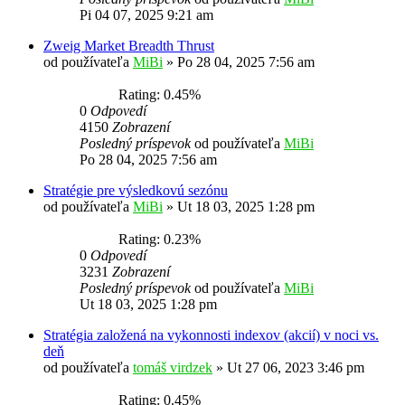
Pi 04 07, 2025 9:21 am
Zweig Market Breadth Thrust
od používateľa
MiBi
»
Po 28 04, 2025 7:56 am
Rating: 0.45%
0
Odpovedí
4150
Zobrazení
Posledný príspevok
od používateľa
MiBi
Po 28 04, 2025 7:56 am
Stratégie pre výsledkovú sezónu
od používateľa
MiBi
»
Ut 18 03, 2025 1:28 pm
Rating: 0.23%
0
Odpovedí
3231
Zobrazení
Posledný príspevok
od používateľa
MiBi
Ut 18 03, 2025 1:28 pm
Stratégia založená na vykonnosti indexov (akcií) v noci vs.
deň
od používateľa
tomáš virdzek
»
Ut 27 06, 2023 3:46 pm
Rating: 0.45%