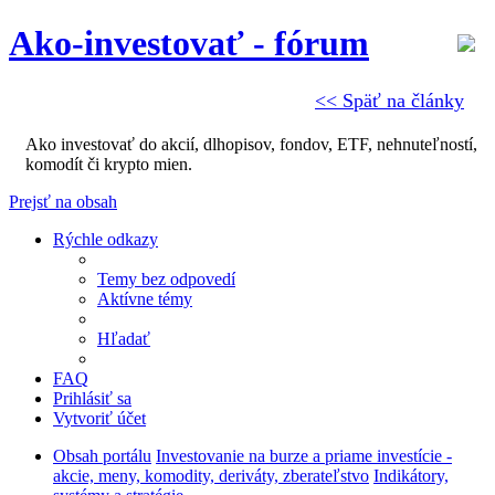
Ako-investovať - fórum
<< Späť na články
Ako investovať do akcií, dlhopisov, fondov, ETF, nehnuteľností,
komodít či krypto mien.
Prejsť na obsah
Rýchle odkazy
Temy bez odpovedí
Aktívne témy
Hľadať
FAQ
Prihlásiť sa
Vytvoriť účet
Obsah portálu
Investovanie na burze a priame investície -
akcie, meny, komodity, deriváty, zberateľstvo
Indikátory,