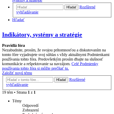
systémy a stratégie
Rozšírené
Hľadať
vyhľadávanie
Hľadať
Indikátory, systémy a stratégie
Pravidlá fóra
Nezabudnite, prosím, že svojou prítomnosťou a diskutovaním na
tomto fóre vyjadrujete svoj súhlas s vždy aktuálnymi Podmienkami
používania tohto fóra. Predovšetkým prosím dbajte na slušnosť
komunikácie a rešpektovanie sa navzájom.
Celé Podmienky
používania tohto fóra si môžte prečítať tu.
Založiť novú tému
Rozšírené
Hľadať
vyhľadávanie
19 tém • Strana
1
z
1
Témy
Odpovedí
Zobrazení