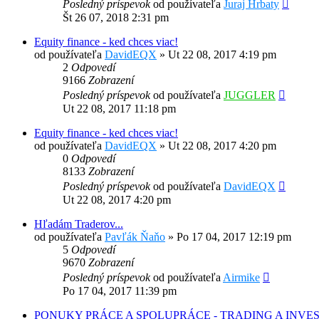
Posledný príspevok
od používateľa
Juraj Hrbaty
Št 26 07, 2018 2:31 pm
Equity finance - ked chces viac!
od používateľa
DavidEQX
»
Ut 22 08, 2017 4:19 pm
2
Odpovedí
9166
Zobrazení
Posledný príspevok
od používateľa
JUGGLER
Ut 22 08, 2017 11:18 pm
Equity finance - ked chces viac!
od používateľa
DavidEQX
»
Ut 22 08, 2017 4:20 pm
0
Odpovedí
8133
Zobrazení
Posledný príspevok
od používateľa
DavidEQX
Ut 22 08, 2017 4:20 pm
Hľadám Traderov...
od používateľa
Pavľák Ňaňo
»
Po 17 04, 2017 12:19 pm
5
Odpovedí
9670
Zobrazení
Posledný príspevok
od používateľa
Airmike
Po 17 04, 2017 11:39 pm
PONUKY PRÁCE A SPOLUPRÁCE - TRADING A INVE