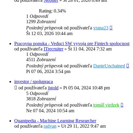
od používateľa
Nebster
»
St 28 01, 2026 6:49 am
Rating: 0.34%
1
Odpovedí
1299
Zobrazení
Posledný príspevok
od používateľa
vrana23
Št 12 03, 2026 10:44 am
Pracovna ponuka - Veduci SW vyvoja pre Fintech spolocnost
od používateľa
ITrecruiter
»
Št 11 04, 2024 7:32 am
1
Odpovedí
4511
Zobrazení
Posledný príspevok
od používateľa
DanteUnchained
Pi 07 06, 2024 3:54 pm
investor / spolupraca
od používateľa
jjgold
»
Pi 05 04, 2024 10:48 pm
5
Odpovedí
3818
Zobrazení
Posledný príspevok
od používateľa
tomáš virdzek
Ne 07 04, 2024 10:54 am
Quantpedia - Machine Learning Researcher
od používateľa
radvan
»
Ut 29 11, 2022 9:47 am