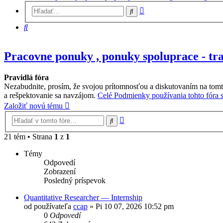
Rozšírené
Hľadať
vyhľadávanie
Hľadať
Pracovne ponuky , ponuky spoluprace - trad
Pravidlá fóra
Nezabudnite, prosím, že svojou prítomnosťou a diskutovaním na tomt
a rešpektovanie sa navzájom.
Celé Podmienky používania tohto fóra si
Založiť novú tému
Rozšírené
Hľadať
vyhľadávanie
21 tém • Strana
1
z
1
Témy
Odpovedí
Zobrazení
Posledný príspevok
Quantitative Researcher — Internship
od používateľa
ccap
»
Pi 10 07, 2026 10:52 pm
0
Odpovedí