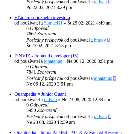
Posledný príspevok
od používateľa
radvan
Po 22 03, 2021 3:29 pm
Hľadám seriozneho investora
od používateľa
Samuel11
»
Št 25 02, 2021 4:49 am
6
Odpovedí
7662
Zobrazení
Posledný príspevok
od používateľa
brassy
Št 25 02, 2021 8:18 pm
FINVIZ - frontend developer (JS)
od používateľa
jonatanus
»
Ne 06 12, 2020 3:51 pm
0
Odpovedí
7841
Zobrazení
Posledný príspevok
od používateľa
jonatanus
Ne 06 12, 2020 3:51 pm
Quantpedia = Junior Quant
od používateľa
radvan
»
Ne 23 08, 2020 12:39 am
0
Odpovedí
5950
Zobrazení
Posledný príspevok
od používateľa
radvan
Ne 23 08, 2020 12:39 am
Quantpedia - Junior Analyst - ML & Advanced Research