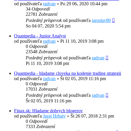
od používateľa
radvan
»
Po 29 06, 2020 10:44 pm
34
Odpovedí
22781
Zobrazení
Posledný príspevok
od používateľa
jaroslav80
So 04 07, 2020 5:54 pm
Quantpedia - Junior Analyst
od používateľa
radvan
»
Pi 11 10, 2019 3:08 pm
0
Odpovedí
23548
Zobrazení
Posledný príspevok
od používateľa
radvan
Pi 11 10, 2019 3:08 pm
Quantpedia - hladame cloveka na kodenie trading strategii
od používateľa
radvan
»
Št 02 05, 2019 11:16 pm
0
Odpovedí
17031
Zobrazení
Posledný príspevok
od používateľa
radvan
Št 02 05, 2019 11:16 pm
Finax.sk: Hladame dobrych blogerov
od používateľa
Juraj Hrbaty
»
Št 26 07, 2018 2:31 pm
0
Odpovedí
7333
Zobrazení