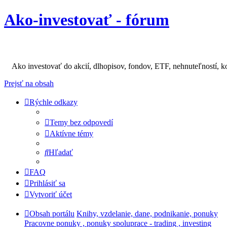
Ako-investovať - fórum
Ako investovať do akcií, dlhopisov, fondov, ETF, nehnuteľností, k
Prejsť na obsah
Rýchle odkazy
Temy bez odpovedí
Aktívne témy
Hľadať
FAQ
Prihlásiť sa
Vytvoriť účet
Obsah portálu
Knihy, vzdelanie, dane, podnikanie, ponuky
Pracovne ponuky , ponuky spoluprace - trading , investing