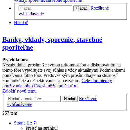
vklady, sporenie, stavebné sporiteľne
Rozšírené
Hľadať
vyhľadávanie
Hľadať
Banky, vklady, sporenie, stavebné
sporiteľne
Pravidlá fóra
Nezabudnite, prosím, že svojou prítomnosťou a diskutovaním na
tomto fóre vyjadrujete svoj súhlas s vždy aktuálnymi Podmienkami
používania tohto fóra. Predovšetkým prosím dbajte na slušnosť
komunikácie a rešpektovanie sa navzájom.
Celé Podmienky
používania tohto fóra si môžte prečítať tu.
Založiť novú tému
Rozšírené
Hľadať
vyhľadávanie
257 tém
Strana
1
z
7
Prejsť na stránku: