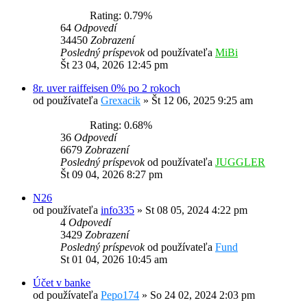
Rating: 0.79%
64
Odpovedí
34450
Zobrazení
Posledný príspevok
od používateľa
MiBi
Št 23 04, 2026 12:45 pm
8r. uver raiffeisen 0% po 2 rokoch
od používateľa
Grexacik
»
Št 12 06, 2025 9:25 am
Rating: 0.68%
36
Odpovedí
6679
Zobrazení
Posledný príspevok
od používateľa
JUGGLER
Št 09 04, 2026 8:27 pm
N26
od používateľa
info335
»
St 08 05, 2024 4:22 pm
4
Odpovedí
3429
Zobrazení
Posledný príspevok
od používateľa
Fund
St 01 04, 2026 10:45 am
Účet v banke
od používateľa
Pepo174
»
So 24 02, 2024 2:03 pm