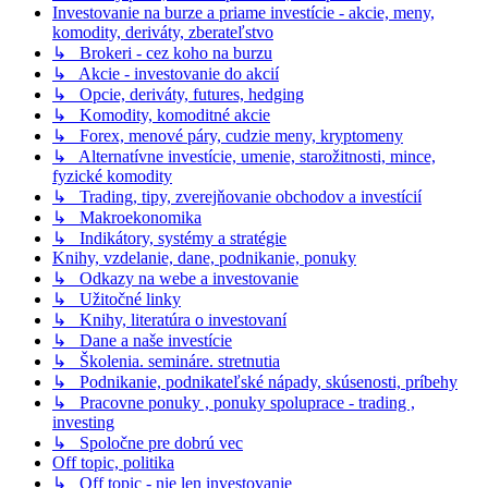
Investovanie na burze a priame investície - akcie, meny,
komodity, deriváty, zberateľstvo
↳ Brokeri - cez koho na burzu
↳ Akcie - investovanie do akcií
↳ Opcie, deriváty, futures, hedging
↳ Komodity, komoditné akcie
↳ Forex, menové páry, cudzie meny, kryptomeny
↳ Alternatívne investície, umenie, starožitnosti, mince,
fyzické komodity
↳ Trading, tipy, zverejňovanie obchodov a investícií
↳ Makroekonomika
↳ Indikátory, systémy a stratégie
Knihy, vzdelanie, dane, podnikanie, ponuky
↳ Odkazy na webe a investovanie
↳ Užitočné linky
↳ Knihy, literatúra o investovaní
↳ Dane a naše investície
↳ Školenia. semináre. stretnutia
↳ Podnikanie, podnikateľské nápady, skúsenosti, príbehy
↳ Pracovne ponuky , ponuky spoluprace - trading ,
investing
↳ Spoločne pre dobrú vec
Off topic, politika
↳ Off topic - nie len investovanie