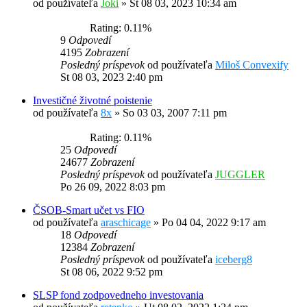
od používateľa
Joki
»
St 08 03, 2023 10:34 am
Rating: 0.11%
9
Odpovedí
4195
Zobrazení
Posledný príspevok
od používateľa
Miloš Convexify
St 08 03, 2023 2:40 pm
Investičné životné poistenie
od používateľa
8x
»
So 03 03, 2007 7:11 pm
Rating: 0.11%
25
Odpovedí
24677
Zobrazení
Posledný príspevok
od používateľa
JUGGLER
Po 26 09, 2022 8:03 pm
ČSOB-Smart učet vs FIO
od používateľa
araschicage
»
Po 04 04, 2022 9:17 am
18
Odpovedí
12384
Zobrazení
Posledný príspevok
od používateľa
iceberg8
St 08 06, 2022 9:52 pm
SLSP fond zodpovedneho investovania