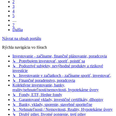
2
3
4
5
…
7
Ďalšia
Návrat na obsah portálu
Rýchla navigácia vo fórach
Investovanie - začíname, finančné plánovanie, poradcovia
↳ Potrebujem investovať, sporiť, poistiť sa
↳ Podozrivé subjekty, nevýhodné produkty a rizikové
investície
↳ Investovanie v začiatkoch - začíname sporiť, investovať,
↳ Finančné poradenstvo, poradcovia
Kolektívne investovanie, banky,
reality/nehnuteľnosti/nemovitosti, hypotekárne úvery
↳ Fondy, ETF, Hedge fondy
↳ Garantované vklady, investičné certifikáty, dlhopisy
↳ Banky, vklady, sporenie, stavebné sporiteľne
↳ Nehnuteľnosti / Nemovitosti, Reality, Hypotekárne úvery
↳ Druhý pilier, životné poistenie, tretí pilier