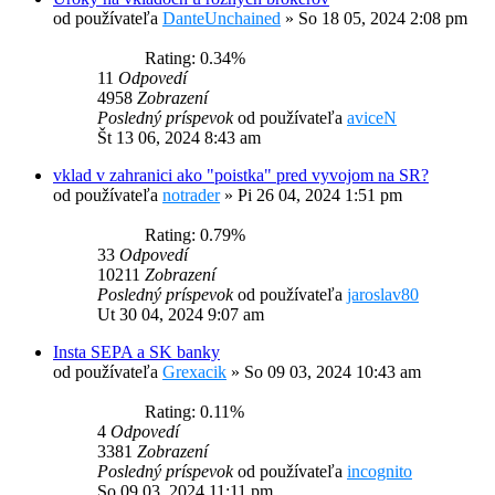
od používateľa
DanteUnchained
»
So 18 05, 2024 2:08 pm
Rating: 0.34%
11
Odpovedí
4958
Zobrazení
Posledný príspevok
od používateľa
aviceN
Št 13 06, 2024 8:43 am
vklad v zahranici ako "poistka" pred vyvojom na SR?
od používateľa
notrader
»
Pi 26 04, 2024 1:51 pm
Rating: 0.79%
33
Odpovedí
10211
Zobrazení
Posledný príspevok
od používateľa
jaroslav80
Ut 30 04, 2024 9:07 am
Insta SEPA a SK banky
od používateľa
Grexacik
»
So 09 03, 2024 10:43 am
Rating: 0.11%
4
Odpovedí
3381
Zobrazení
Posledný príspevok
od používateľa
incognito
So 09 03, 2024 11:11 pm