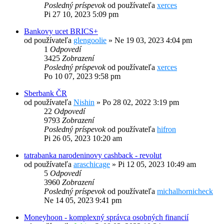
Posledný príspevok
od používateľa
xerces
Pi 27 10, 2023 5:09 pm
Bankovy ucet BRICS+
od používateľa
glengoolie
»
Ne 19 03, 2023 4:04 pm
1
Odpovedí
3425
Zobrazení
Posledný príspevok
od používateľa
xerces
Po 10 07, 2023 9:58 pm
Sberbank ČR
od používateľa
Nishin
»
Po 28 02, 2022 3:19 pm
22
Odpovedí
9793
Zobrazení
Posledný príspevok
od používateľa
hifron
Pi 26 05, 2023 10:20 am
tatrabanka narodeninovy cashback - revolut
od používateľa
araschicage
»
Pi 12 05, 2023 10:49 am
5
Odpovedí
3960
Zobrazení
Posledný príspevok
od používateľa
michalhornicheck
Ne 14 05, 2023 9:41 pm
Moneyhoon - komplexný správca osobných financií