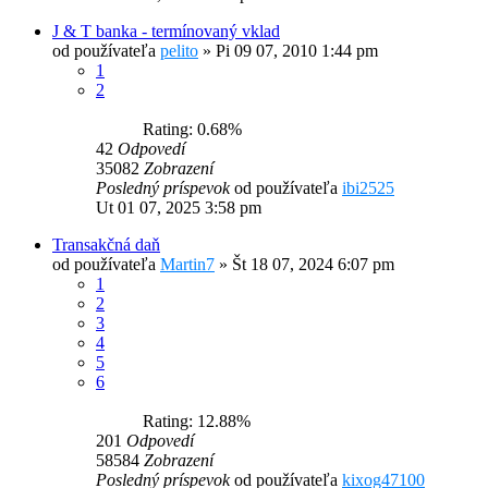
J & T banka - termínovaný vklad
od používateľa
pelito
»
Pi 09 07, 2010 1:44 pm
1
2
Rating: 0.68%
42
Odpovedí
35082
Zobrazení
Posledný príspevok
od používateľa
ibi2525
Ut 01 07, 2025 3:58 pm
Transakčná daň
od používateľa
Martin7
»
Št 18 07, 2024 6:07 pm
1
2
3
4
5
6
Rating: 12.88%
201
Odpovedí
58584
Zobrazení
Posledný príspevok
od používateľa
kixog47100