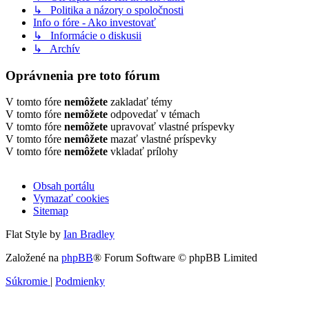
↳ Politika a názory o spoločnosti
Info o fóre - Ako investovať
↳ Informácie o diskusii
↳ Archív
Oprávnenia pre toto fórum
V tomto fóre
nemôžete
zakladať témy
V tomto fóre
nemôžete
odpovedať v témach
V tomto fóre
nemôžete
upravovať vlastné príspevky
V tomto fóre
nemôžete
mazať vlastné príspevky
V tomto fóre
nemôžete
vkladať prílohy
Obsah portálu
Vymazať cookies
Sitemap
Flat Style by
Ian Bradley
Založené na
phpBB
® Forum Software © phpBB Limited
Súkromie
|
Podmienky