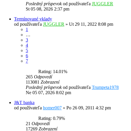
Posledný príspevok
od používateľa
JUGGLER
St 05 08, 2026 2:37 pm
Termínované vklady
od používateľa
JUGGLER
»
Ut 29 11, 2022 8:08 pm
1
…
3
4
5
6
7
Rating: 14.01%
265
Odpovedí
113081
Zobrazení
Posledný príspevok
od používateľa
Trumpeta1978
Ne 05 07, 2026 8:02 pm
J&T banka
od používateľa
homer007
»
Po 26 09, 2011 4:32 pm
Rating: 0.79%
21
Odpovedí
17269
Zobrazení