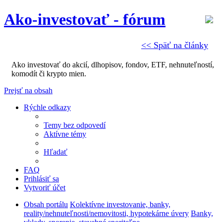
Ako-investovať - fórum
<< Späť na články
Ako investovať do akcií, dlhopisov, fondov, ETF, nehnuteľností,
komodít či krypto mien.
Prejsť na obsah
Rýchle odkazy
Temy bez odpovedí
Aktívne témy
Hľadať
FAQ
Prihlásiť sa
Vytvoriť účet
Obsah portálu
Kolektívne investovanie, banky,
reality/nehnuteľnosti/nemovitosti, hypotekárne úvery
Banky,