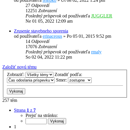
od používateľa
retepko
»
Ut 08 02, 2022 1:24 pm
27
Odpovedí
12251
Zobrazení
Posledný príspevok
od používateľa
JUGGLER
Ne 01 05, 2022 12:09 am
Zrusenie stavebneho sporenia
od používateľa
erinaceous
»
Po 05 01, 2015 9:52 pm
14
Odpovedí
17076
Zobrazení
Posledný príspevok
od používateľa
rmaly
So 02 04, 2022 11:22 pm
Založiť novú tému
Zobraziť:
Zoradiť podľa:
Smer:
257 tém
Strana
1
z
7
Prejsť na stránku:
1