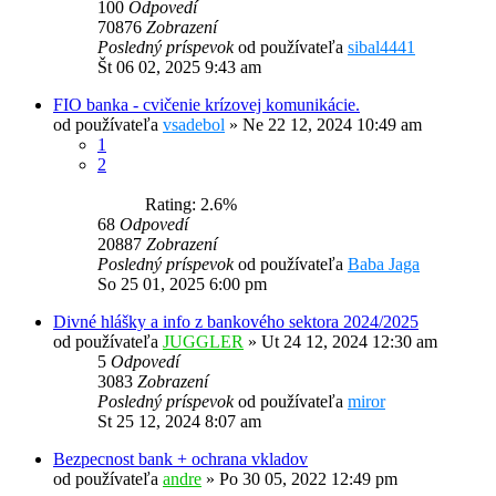
100
Odpovedí
70876
Zobrazení
Posledný príspevok
od používateľa
sibal4441
Št 06 02, 2025 9:43 am
FIO banka - cvičenie krízovej komunikácie.
od používateľa
vsadebol
»
Ne 22 12, 2024 10:49 am
1
2
Rating: 2.6%
68
Odpovedí
20887
Zobrazení
Posledný príspevok
od používateľa
Baba Jaga
So 25 01, 2025 6:00 pm
Divné hlášky a info z bankového sektora 2024/2025
od používateľa
JUGGLER
»
Ut 24 12, 2024 12:30 am
5
Odpovedí
3083
Zobrazení
Posledný príspevok
od používateľa
miror
St 25 12, 2024 8:07 am
Bezpecnost bank + ochrana vkladov
od používateľa
andre
»
Po 30 05, 2022 12:49 pm