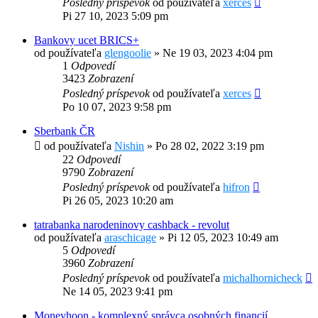
Posledný príspevok
od používateľa
xerces
Pi 27 10, 2023 5:09 pm
Bankovy ucet BRICS+
od používateľa
glengoolie
»
Ne 19 03, 2023 4:04 pm
1
Odpovedí
3423
Zobrazení
Posledný príspevok
od používateľa
xerces
Po 10 07, 2023 9:58 pm
Sberbank ČR
od používateľa
Nishin
»
Po 28 02, 2022 3:19 pm
22
Odpovedí
9790
Zobrazení
Posledný príspevok
od používateľa
hifron
Pi 26 05, 2023 10:20 am
tatrabanka narodeninovy cashback - revolut
od používateľa
araschicage
»
Pi 12 05, 2023 10:49 am
5
Odpovedí
3960
Zobrazení
Posledný príspevok
od používateľa
michalhornicheck
Ne 14 05, 2023 9:41 pm
Moneyhoon - komplexný správca osobných financií