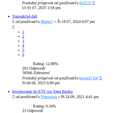
Posledný príspevok
od používateľa
ibi2525
Ut 01 07, 2025 3:58 pm
Transakčná daň
od používateľa
Martin7
»
Št 18 07, 2024 6:07 pm
1
2
3
4
5
6
Rating: 12.88%
201
Odpovedí
58566
Zobrazení
Posledný príspevok
od používateľa
kixog47100
St 04 06, 2025 6:00 pm
Investovanie do ETF cez Tatra Banku
od používateľa
Plutonium
»
Pi 24 09, 2021 4:41 pm
Rating: 0.34%
23
Odpovedí