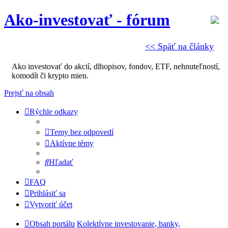
Ako-investovať - fórum
<< Späť na články
Ako investovať do akcií, dlhopisov, fondov, ETF, nehnuteľností,
komodít či krypto mien.
Prejsť na obsah
Rýchle odkazy
Temy bez odpovedí
Aktívne témy
Hľadať
FAQ
Prihlásiť sa
Vytvoriť účet
Obsah portálu
Kolektívne investovanie, banky,