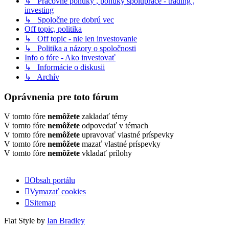
↳ Pracovne ponuky , ponuky spoluprace - trading ,
investing
↳ Spoločne pre dobrú vec
Off topic, politika
↳ Off topic - nie len investovanie
↳ Politika a názory o spoločnosti
Info o fóre - Ako investovať
↳ Informácie o diskusii
↳ Archív
Oprávnenia pre toto fórum
V tomto fóre
nemôžete
zakladať témy
V tomto fóre
nemôžete
odpovedať v témach
V tomto fóre
nemôžete
upravovať vlastné príspevky
V tomto fóre
nemôžete
mazať vlastné príspevky
V tomto fóre
nemôžete
vkladať prílohy
Obsah portálu
Vymazať cookies
Sitemap
Flat Style by
Ian Bradley