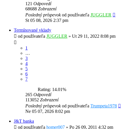
121
Odpovedí
68688
Zobrazení
Posledný príspevok
od používateľa
JUGGLER
St 05 08, 2026 2:37 pm
Termínované vklady
od používateľa
JUGGLER
»
Ut 29 11, 2022 8:08 pm
1
…
3
4
5
6
7
Rating: 14.01%
265
Odpovedí
113052
Zobrazení
Posledný príspevok
od používateľa
Trumpeta1978
Ne 05 07, 2026 8:02 pm
J&T banka
od používateľa
homer007
»
Po 26 09, 2011 4:32 pm