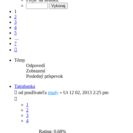
z
7
1
2
3
4
5
…
7
Ďalšia
Témy
Odpovedí
Zobrazení
Posledný príspevok
Tatrabanka
od používateľa
rmaly
»
Ut 12 02, 2013 2:25 pm
1
2
3
4
Rating: 0.68%