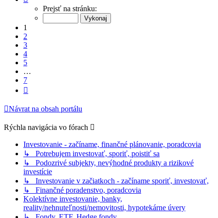
1
Prejsť na stránku:
z
7
1
2
3
4
5
…
7
Ďalšia
Návrat na obsah portálu
Rýchla navigácia vo fórach
Investovanie - začíname, finančné plánovanie, poradcovia
↳ Potrebujem investovať, sporiť, poistiť sa
↳ Podozrivé subjekty, nevýhodné produkty a rizikové
investície
↳ Investovanie v začiatkoch - začíname sporiť, investovať,
↳ Finančné poradenstvo, poradcovia
Kolektívne investovanie, banky,
reality/nehnuteľnosti/nemovitosti, hypotekárne úvery
↳ Fondy, ETF, Hedge fondy