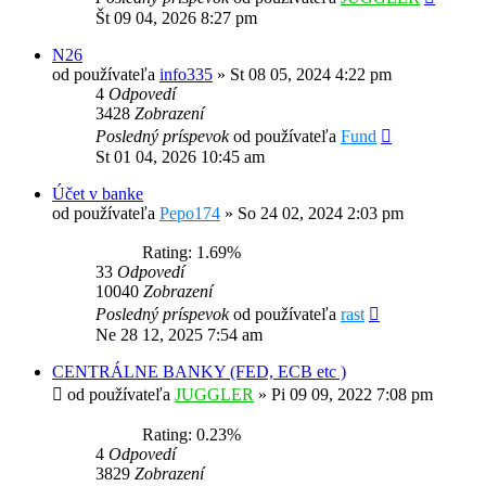
Št 09 04, 2026 8:27 pm
N26
od používateľa
info335
»
St 08 05, 2024 4:22 pm
4
Odpovedí
3428
Zobrazení
Posledný príspevok
od používateľa
Fund
St 01 04, 2026 10:45 am
Účet v banke
od používateľa
Pepo174
»
So 24 02, 2024 2:03 pm
Rating: 1.69%
33
Odpovedí
10040
Zobrazení
Posledný príspevok
od používateľa
rast
Ne 28 12, 2025 7:54 am
CENTRÁLNE BANKY (FED, ECB etc )
od používateľa
JUGGLER
»
Pi 09 09, 2022 7:08 pm
Rating: 0.23%
4
Odpovedí
3829
Zobrazení