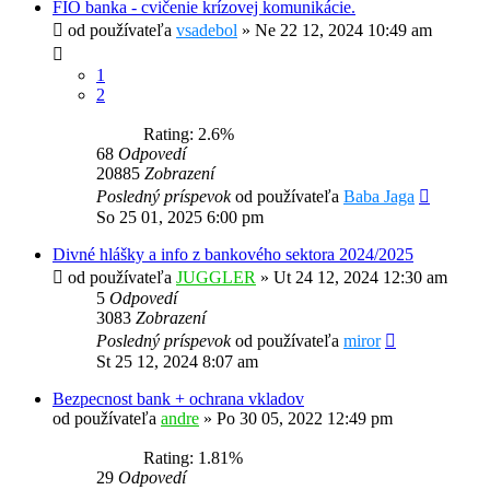
FIO banka - cvičenie krízovej komunikácie.
od používateľa
vsadebol
»
Ne 22 12, 2024 10:49 am
1
2
Rating: 2.6%
68
Odpovedí
20885
Zobrazení
Posledný príspevok
od používateľa
Baba Jaga
So 25 01, 2025 6:00 pm
Divné hlášky a info z bankového sektora 2024/2025
od používateľa
JUGGLER
»
Ut 24 12, 2024 12:30 am
5
Odpovedí
3083
Zobrazení
Posledný príspevok
od používateľa
miror
St 25 12, 2024 8:07 am
Bezpecnost bank + ochrana vkladov
od používateľa
andre
»
Po 30 05, 2022 12:49 pm
Rating: 1.81%
29
Odpovedí