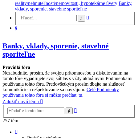
reality/nehnuteľnosti/nemovitosti, hypotekárne úvery
Banky,
vklady, sporenie, stavebné sporiteľne
Rozšírené
Hľadať
vyhľadávanie
Hľadať
Banky, vklady, sporenie, stavebné
sporiteľne
Pravidlá fóra
Nezabudnite, prosím, že svojou prítomnosťou a diskutovaním na
tomto fóre vyjadrujete svoj súhlas s vždy aktuálnymi Podmienkami
používania tohto fóra. Predovšetkým prosím dbajte na slušnosť
komunikácie a rešpektovanie sa navzájom.
Celé Podmienky
používania tohto fóra si môžte prečítať tu.
Založiť novú tému
Rozšírené
Hľadať
vyhľadávanie
257 tém
Strana
1
Prejsť na stránku: