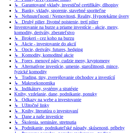
↳ Garantované vklady, investičné certifikáty, dlhopisy
↳ Banky, vklady, sporenie, stavebné sporiteľne
↳ Nehnuteľnosti / Nemovitosti, Reality, Hypotekárne úvery
↳ Druhý pilier, životné poistenie, tretí pilier
Investovanie na burze a priame investície - akcie, meny,
komodity, deriváty, zberateľstvo
↳ Brokeri - cez koho na burzu
↳ Akcie - investovanie do akcií
↳ Opcie, deriváty, futures, hedging
↳ Komodity, komoditné akcie
↳ Forex, menové páry, cudzie meny, kryptomeny
↳ Alternatívne investície, umenie, starožitnosti, mince,
fyzické komodity
↳ Trading, tipy, zverejňovanie obchodov a investícií
↳ Makroekonomika
↳ Indikátory, systémy a stratégie
Knihy, vzdelanie, dane, podnikanie, ponuky
↳ Odkazy na webe a investovanie
↳ Užitočné linky
↳ Knihy, literatúra o investovaní
↳ Dane a naše investície
↳ Školenia. semináre. stretnutia
↳ Podnikanie, podnikateľské nápady, skúsenosti, príbehy