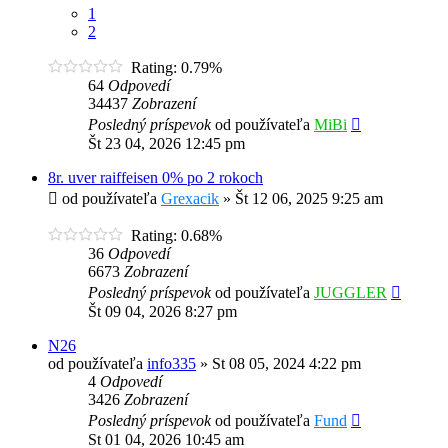
1
2
Rating: 0.79%
64
Odpovedí
34437
Zobrazení
Posledný príspevok
od používateľa
MiBi
Št 23 04, 2026 12:45 pm
8r. uver raiffeisen 0% po 2 rokoch
od používateľa
Grexacik
»
Št 12 06, 2025 9:25 am
Rating: 0.68%
36
Odpovedí
6673
Zobrazení
Posledný príspevok
od používateľa
JUGGLER
Št 09 04, 2026 8:27 pm
N26
od používateľa
info335
»
St 08 05, 2024 4:22 pm
4
Odpovedí
3426
Zobrazení
Posledný príspevok
od používateľa
Fund
St 01 04, 2026 10:45 am