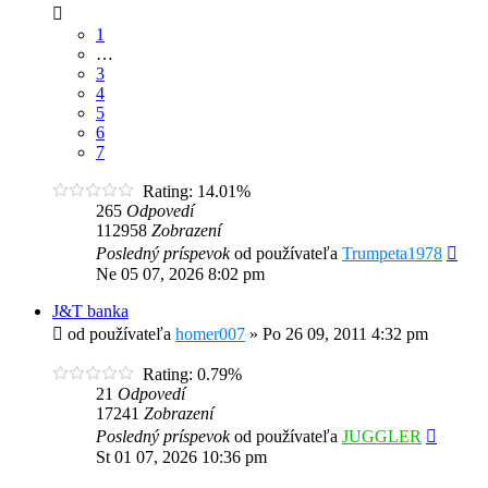
1
…
3
4
5
6
7
Rating: 14.01%
265
Odpovedí
112958
Zobrazení
Posledný príspevok
od používateľa
Trumpeta1978
Ne 05 07, 2026 8:02 pm
J&T banka
od používateľa
homer007
»
Po 26 09, 2011 4:32 pm
Rating: 0.79%
21
Odpovedí
17241
Zobrazení
Posledný príspevok
od používateľa
JUGGLER
St 01 07, 2026 10:36 pm