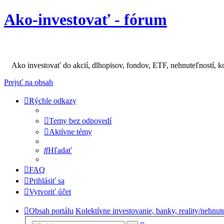
Ako-investovať - fórum
Ako investovať do akcií, dlhopisov, fondov, ETF, nehnuteľností, k
Prejsť na obsah
Rýchle odkazy
Temy bez odpovedí
Aktívne témy
Hľadať
FAQ
Prihlásiť sa
Vytvoriť účet
Obsah portálu
Kolektívne investovanie, banky, reality/nehnut
Rozšírené