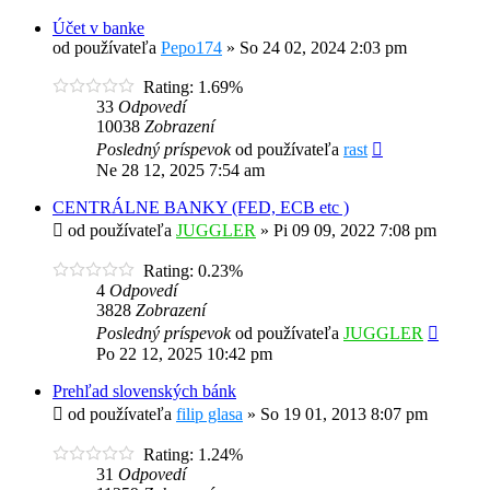
Účet v banke
od používateľa
Pepo174
»
So 24 02, 2024 2:03 pm
Rating: 1.69%
33
Odpovedí
10038
Zobrazení
Posledný príspevok
od používateľa
rast
Ne 28 12, 2025 7:54 am
CENTRÁLNE BANKY (FED, ECB etc )
od používateľa
JUGGLER
»
Pi 09 09, 2022 7:08 pm
Rating: 0.23%
4
Odpovedí
3828
Zobrazení
Posledný príspevok
od používateľa
JUGGLER
Po 22 12, 2025 10:42 pm
Prehľad slovenských bánk
od používateľa
filip glasa
»
So 19 01, 2013 8:07 pm
Rating: 1.24%
31
Odpovedí