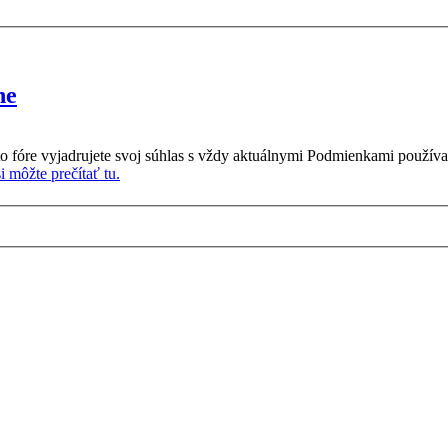
ne
o fóre vyjadrujete svoj súhlas s vždy aktuálnymi Podmienkami používa
 môžte prečítať tu.