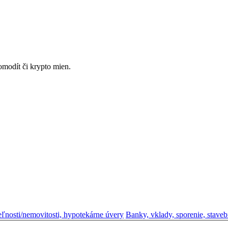
omodít či krypto mien.
eľnosti/nemovitosti, hypotekárne úvery
Banky, vklady, sporenie, staveb