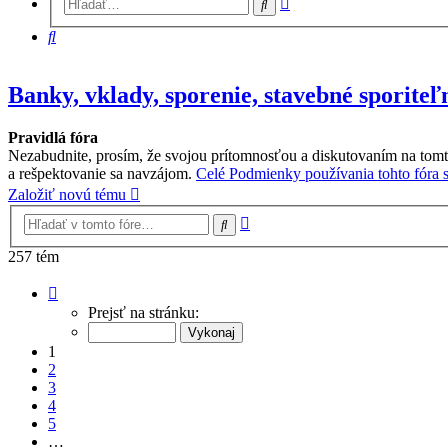
Hľadať
vyhľadávanie
Hľadať
Banky, vklady, sporenie, stavebné sporiteľ
Pravidlá fóra
Nezabudnite, prosím, že svojou prítomnosťou a diskutovaním na tomt
a rešpektovanie sa navzájom.
Celé Podmienky používania tohto fóra si
Založiť novú tému
Rozšírené
Hľadať
vyhľadávanie
257 tém
Strana
1
Prejsť na stránku:
z
7
1
2
3
4
5
…