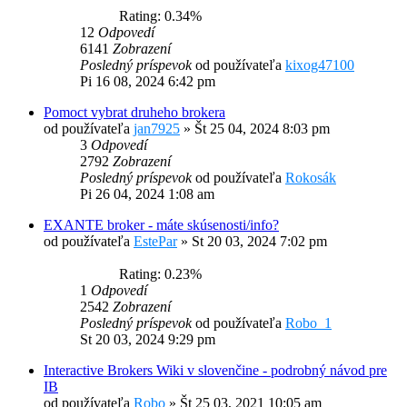
Rating: 0.34%
12
Odpovedí
6141
Zobrazení
Posledný príspevok
od používateľa
kixog47100
Pi 16 08, 2024 6:42 pm
Pomoct vybrat druheho brokera
od používateľa
jan7925
»
Št 25 04, 2024 8:03 pm
3
Odpovedí
2792
Zobrazení
Posledný príspevok
od používateľa
Rokosák
Pi 26 04, 2024 1:08 am
EXANTE broker - máte skúsenosti/info?
od používateľa
EstePar
»
St 20 03, 2024 7:02 pm
Rating: 0.23%
1
Odpovedí
2542
Zobrazení
Posledný príspevok
od používateľa
Robo_1
St 20 03, 2024 9:29 pm
Interactive Brokers Wiki v slovenčine - podrobný návod pre
IB
od používateľa
Robo
»
Št 25 03, 2021 10:05 am