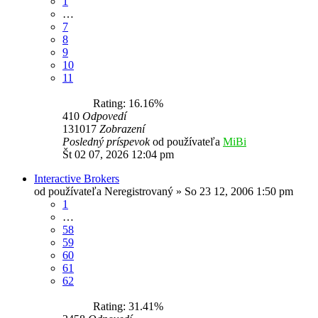
1
…
7
8
9
10
11
Rating: 16.16%
410
Odpovedí
131017
Zobrazení
Posledný príspevok
od používateľa
MiBi
Št 02 07, 2026 12:04 pm
Interactive Brokers
od používateľa
Neregistrovaný
»
So 23 12, 2006 1:50 pm
1
…
58
59
60
61
62
Rating: 31.41%