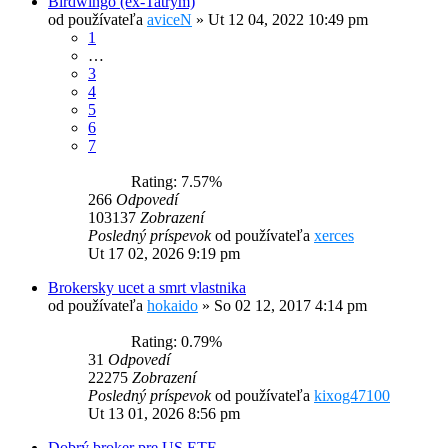
Birdwingo (ex-Tatrym)
od používateľa
aviceN
»
Ut 12 04, 2022 10:49 pm
1
…
3
4
5
6
7
Rating: 7.57%
266
Odpovedí
103137
Zobrazení
Posledný príspevok
od používateľa
xerces
Ut 17 02, 2026 9:19 pm
Brokersky ucet a smrt vlastnika
od používateľa
hokaido
»
So 02 12, 2017 4:14 pm
Rating: 0.79%
31
Odpovedí
22275
Zobrazení
Posledný príspevok
od používateľa
kixog47100
Ut 13 01, 2026 8:56 pm
Dobrý broker pre US ETF