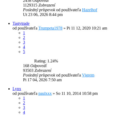
2458
Odpovedí
1129315
Zobrazení
Posledný príspevok
od používateľa
Hazelhof
Ut 23 06, 2026 8:44 pm
Tastytrade
od používateľa
Trumpeta1978
»
Pi 11 12, 2020 10:21 am
1
2
3
4
5
Rating: 1.24%
168
Odpovedí
93503
Zobrazení
Posledný príspevok
od používateľa
Vigrem
Pi 17 04, 2026 7:50 am
Lynx
od používateľa
paulxxx
»
So 11 10, 2014 10:58 pm
1
2
3
4