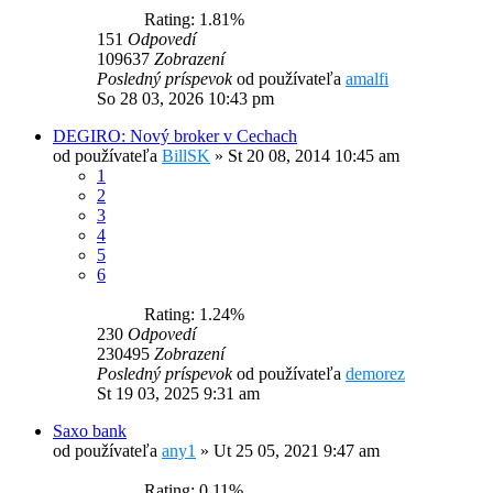
Rating: 1.81%
151
Odpovedí
109637
Zobrazení
Posledný príspevok
od používateľa
amalfi
So 28 03, 2026 10:43 pm
DEGIRO: Nový broker v Cechach
od používateľa
BillSK
»
St 20 08, 2014 10:45 am
1
2
3
4
5
6
Rating: 1.24%
230
Odpovedí
230495
Zobrazení
Posledný príspevok
od používateľa
demorez
St 19 03, 2025 9:31 am
Saxo bank
od používateľa
any1
»
Ut 25 05, 2021 9:47 am
Rating: 0.11%