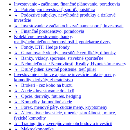
Investovanie - začíname, finančné plánovanie, poradcovia
↳ Potrebujem investovať, sporiť, poistiť sa
↳ Podozrivé subjekty, nevýhodné produkty a rizikové
investície
↳ Investovanie v začiatkoch - začíname sporiť, investovať,
↳ Finančné poradenstvo, poradcovia
Kolektívne investovanie, banky,
reality/nehnuteľnosti/nemovitosti, hypotekárne úvery
↳ Fondy, ETF, Hedge fondy
↳ Garantované vklady, investičné certifikáty, dlhopisy
↳ Banky, vklady, sporenie, stavebné sporiteľne
↳ Nehnuteľnosti / Nemovitosti, Reality, Hypotekárne úvery
↳ Druhý pilier, životné poistenie, tretí pilier
Investovanie na burze a priame investície - akcie, meny,
komodity, deriváty, zberateľstvo
↳ Brokeri - cez koho na burzu
↳ Akcie - investovanie do akcií
↳ Opcie, deriváty, futures, hedging
↳ Komodity, komoditné akcie
↳ Forex, menové páry, cudzie meny, kryptomeny
↳ Alternatívne investície, umenie, starožitnosti, mince,
fyzické komodity
↳ Trading, tipy, zverejňovanie obchodov a investícií
↳ Makroekonomika