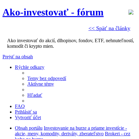
Ako-investovať - fórum
<< Späť na články
Ako investovať do akcií, dlhopisov, fondov, ETF, nehnuteľností,
komodít či krypto mien.
Prejsť na obsah
Rýchle odkazy
Temy bez odpovedí
Aktívne témy
Hľadať
FAQ
Prihlásiť sa
Vytvoriť účet
Obsah portálu
Investovanie na burze a priame investície -
akcie, meny, komodity, deriváty, zberateľstvo
Brokeri - cez