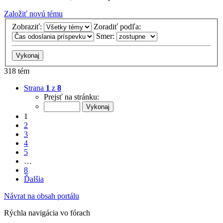
Založiť novú tému
Zobraziť:
Zoradiť podľa:
Smer:
318 tém
Strana
1
z
8
Prejsť na stránku:
1
2
3
4
5
…
8
Ďalšia
Návrat na obsah portálu
Rýchla navigácia vo fórach