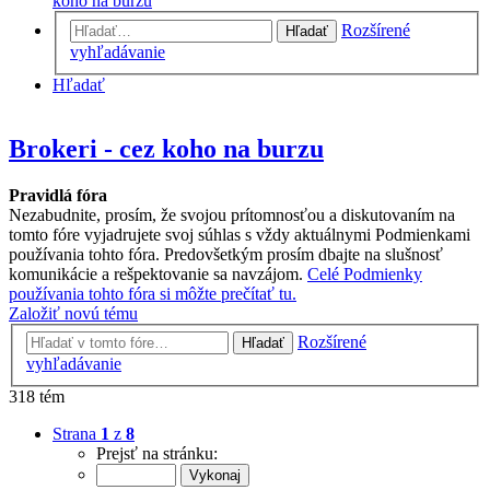
koho na burzu
Rozšírené
Hľadať
vyhľadávanie
Hľadať
Brokeri - cez koho na burzu
Pravidlá fóra
Nezabudnite, prosím, že svojou prítomnosťou a diskutovaním na
tomto fóre vyjadrujete svoj súhlas s vždy aktuálnymi Podmienkami
používania tohto fóra. Predovšetkým prosím dbajte na slušnosť
komunikácie a rešpektovanie sa navzájom.
Celé Podmienky
používania tohto fóra si môžte prečítať tu.
Založiť novú tému
Rozšírené
Hľadať
vyhľadávanie
318 tém
Strana
1
z
8
Prejsť na stránku: