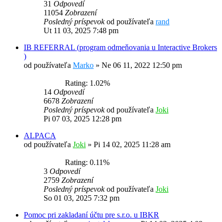
31
Odpovedí
11054
Zobrazení
Posledný príspevok
od používateľa
rand
Ut 11 03, 2025 7:48 pm
IB REFERRAL (program odmeňovania u Interactive Brokers
)
od používateľa
Marko
»
Ne 06 11, 2022 12:50 pm
Rating: 1.02%
14
Odpovedí
6678
Zobrazení
Posledný príspevok
od používateľa
Joki
Pi 07 03, 2025 12:28 pm
ALPACA
od používateľa
Joki
»
Pi 14 02, 2025 11:28 am
Rating: 0.11%
3
Odpovedí
2759
Zobrazení
Posledný príspevok
od používateľa
Joki
So 01 03, 2025 7:32 pm
Pomoc pri zakladaní účtu pre s.r.o. u IBKR