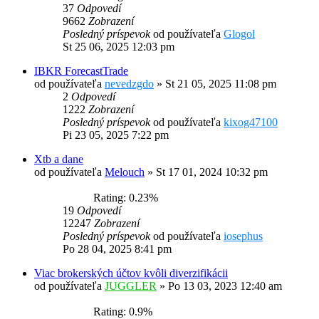
37
Odpovedí
9662
Zobrazení
Posledný príspevok
od používateľa
Glogol
St 25 06, 2025 12:03 pm
IBKR ForecastTrade
od používateľa
nevedzgdo
»
St 21 05, 2025 11:08 pm
2
Odpovedí
1222
Zobrazení
Posledný príspevok
od používateľa
kixog47100
Pi 23 05, 2025 7:22 pm
Xtb a dane
od používateľa
Melouch
»
St 17 01, 2024 10:32 pm
Rating: 0.23%
19
Odpovedí
12247
Zobrazení
Posledný príspevok
od používateľa
iosephus
Po 28 04, 2025 8:41 pm
Viac brokerských účtov kvôli diverzifikácii
od používateľa
JUGGLER
»
Po 13 03, 2023 12:40 am
Rating: 0.9%