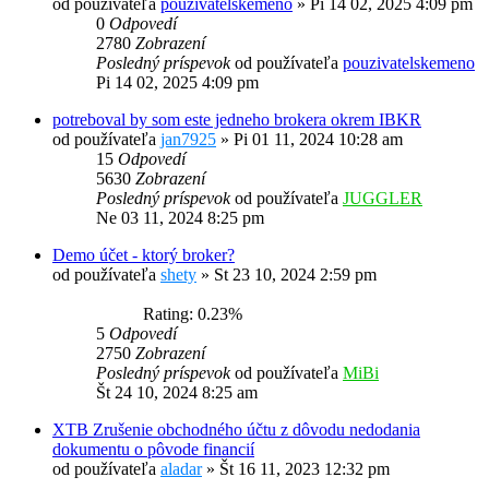
od používateľa
pouzivatelskemeno
»
Pi 14 02, 2025 4:09 pm
0
Odpovedí
2780
Zobrazení
Posledný príspevok
od používateľa
pouzivatelskemeno
Pi 14 02, 2025 4:09 pm
potreboval by som este jedneho brokera okrem IBKR
od používateľa
jan7925
»
Pi 01 11, 2024 10:28 am
15
Odpovedí
5630
Zobrazení
Posledný príspevok
od používateľa
JUGGLER
Ne 03 11, 2024 8:25 pm
Demo účet - ktorý broker?
od používateľa
shety
»
St 23 10, 2024 2:59 pm
Rating: 0.23%
5
Odpovedí
2750
Zobrazení
Posledný príspevok
od používateľa
MiBi
Št 24 10, 2024 8:25 am
XTB Zrušenie obchodného účtu z dôvodu nedodania
dokumentu o pôvode financií
od používateľa
aladar
»
Št 16 11, 2023 12:32 pm