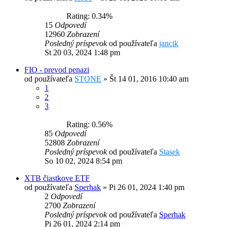
Rating: 0.34%
15
Odpovedí
12960
Zobrazení
Posledný príspevok
od používateľa
jancik
St 20 03, 2024 1:48 pm
FIO - prevod penazi
od používateľa
STONE
»
Št 14 01, 2016 10:40 am
1
2
3
Rating: 0.56%
85
Odpovedí
52808
Zobrazení
Posledný príspevok
od používateľa
Stasek
So 10 02, 2024 8:54 pm
XTB čiastkove ETF
od používateľa
Sperhak
»
Pi 26 01, 2024 1:40 pm
2
Odpovedí
2700
Zobrazení
Posledný príspevok
od používateľa
Sperhak
Pi 26 01, 2024 2:14 pm