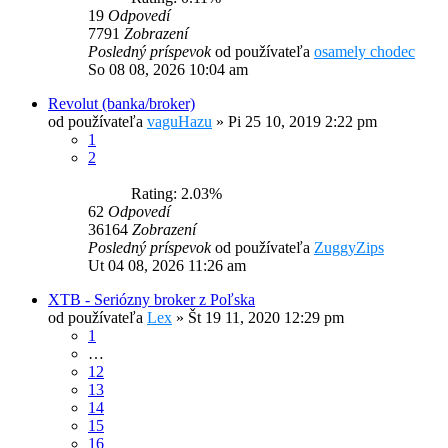
19
Odpovedí
7791
Zobrazení
Posledný príspevok
od používateľa
osamely chodec
So 08 08, 2026 10:04 am
Revolut (banka/broker)
od používateľa
vaguHazu
»
Pi 25 10, 2019 2:22 pm
1
2
Rating: 2.03%
62
Odpovedí
36164
Zobrazení
Posledný príspevok
od používateľa
ZuggyZips
Ut 04 08, 2026 11:26 am
XTB - Seriózny broker z Poľska
od používateľa
Lex
»
Št 19 11, 2020 12:29 pm
1
…
12
13
14
15
16