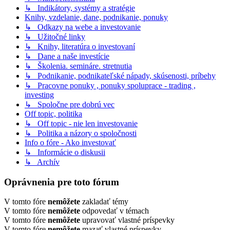
↳ Indikátory, systémy a stratégie
Knihy, vzdelanie, dane, podnikanie, ponuky
↳ Odkazy na webe a investovanie
↳ Užitočné linky
↳ Knihy, literatúra o investovaní
↳ Dane a naše investície
↳ Školenia. semináre. stretnutia
↳ Podnikanie, podnikateľské nápady, skúsenosti, príbehy
↳ Pracovne ponuky , ponuky spoluprace - trading ,
investing
↳ Spoločne pre dobrú vec
Off topic, politika
↳ Off topic - nie len investovanie
↳ Politika a názory o spoločnosti
Info o fóre - Ako investovať
↳ Informácie o diskusii
↳ Archív
Oprávnenia pre toto fórum
V tomto fóre
nemôžete
zakladať témy
V tomto fóre
nemôžete
odpovedať v témach
V tomto fóre
nemôžete
upravovať vlastné príspevky
V tomto fóre
nemôžete
mazať vlastné príspevky