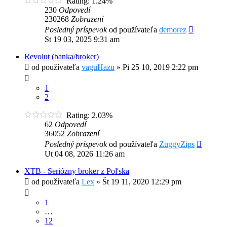
Rating: 1.24%
230
Odpovedí
230268
Zobrazení
Posledný príspevok
od používateľa
demorez
St 19 03, 2025 9:31 am
Revolut (banka/broker)
od používateľa
vaguHazu
»
Pi 25 10, 2019 2:22 pm
1
2
Rating: 2.03%
62
Odpovedí
36052
Zobrazení
Posledný príspevok
od používateľa
ZuggyZips
Ut 04 08, 2026 11:26 am
XTB - Seriózny broker z Poľska
od používateľa
Lex
»
Št 19 11, 2020 12:29 pm
1
…
12