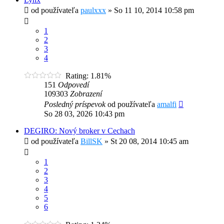
od používateľa
paulxxx
»
So 11 10, 2014 10:58 pm
1
2
3
4
Rating: 1.81%
151
Odpovedí
109303
Zobrazení
Posledný príspevok
od používateľa
amalfi
So 28 03, 2026 10:43 pm
DEGIRO: Nový broker v Cechach
od používateľa
BillSK
»
St 20 08, 2014 10:45 am
1
2
3
4
5
6