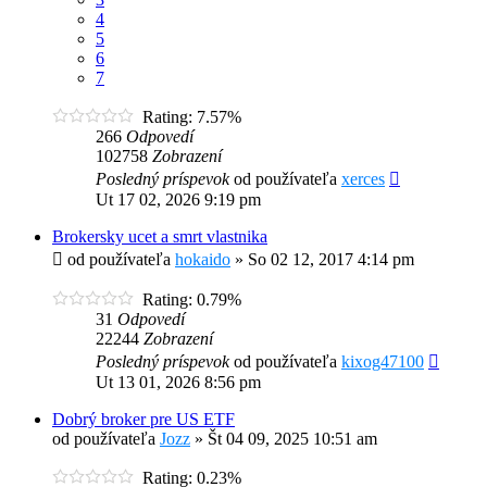
4
5
6
7
Rating: 7.57%
266
Odpovedí
102758
Zobrazení
Posledný príspevok
od používateľa
xerces
Ut 17 02, 2026 9:19 pm
Brokersky ucet a smrt vlastnika
od používateľa
hokaido
»
So 02 12, 2017 4:14 pm
Rating: 0.79%
31
Odpovedí
22244
Zobrazení
Posledný príspevok
od používateľa
kixog47100
Ut 13 01, 2026 8:56 pm
Dobrý broker pre US ETF
od používateľa
Jozz
»
Št 04 09, 2025 10:51 am
Rating: 0.23%