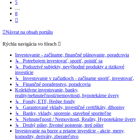
5
…
8
Ďalšia
Návrat na obsah portálu
Rýchla navigácia vo fórach
Investovanie - začíname, finančné plánovanie, poradcovia
↳ Potrebujem investovať, sporiť, poistiť sa
↳ Podozrivé subjekty, nevýhodné produkty a rizikové
investície
↳ Investovanie v začiatkoch - začíname sporiť, investovať,
↳ Finančné poradenstvo, poradcovia
Kolektívne investovanie, banky,
reality/nehnuteľnosti/nemovitosti, hypotekárne úvery
↳ Fondy, ETF, Hedge fondy
↳ Garantované vklady, investičné certifikáty, dlhopisy
↳ Banky, vklady, sporenie, stavebné sporiteľne
↳ Nehnuteľnosti / Nemovitosti, Reality, Hypotekárne úvery
↳ Druhý pilier, životné poistenie, tretí pilier
Investovanie na burze a priame investície - akcie, meny,
komodity, deriváty, zberateľstvo