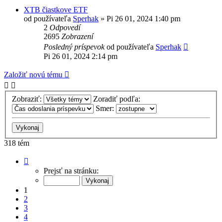
XTB čiastkove ETF
od používateľa
Sperhak
»
Pi 26 01, 2024 1:40 pm
2
Odpovedí
2695
Zobrazení
Posledný príspevok
od používateľa
Sperhak
Pi 26 01, 2024 2:14 pm
Založiť novú tému
Zobraziť:
Zoradiť podľa:
Smer:
318 tém
Strana
1
Prejsť na stránku:
z
8
1
2
3
4