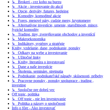
↳ Brokeri - cez koho na burzu
↳ Akcie - investovanie do akcií
↳ Opcie, deriváty, futures, hedging
↳ Komodity, komoditné akcie
↳ Forex, menové páry, cudzie meny, kryptomeny
↳ Alternatívne investície, umenie, starožitnosti, mince,
fyzické komodity
↳ Trading, tipy, zverejňovanie obchodov a investícií
↳ Makroekonomika
↳ Indikátory, systémy a stratégie
Knihy, vzdelanie, dane, podnikanie, ponuky
↳ Odkazy na webe a investovanie
↳ Užitočné linky
↳ Knihy, literatúra o investovaní
↳ Dane a naše investície
↳ Školenia. semináre. stretnutia
↳ Podnikanie, podnikateľské nápady, skúsenosti, príbehy
↳ Pracovne ponuky , ponuky spoluprace - trading ,
investing
↳ Spoločne pre dobrú vec
Off topic, politika
↳ Off topic - nie len investovanie
↳ Politika a názory o spoločnosti
Info o fóre - Ako investovať