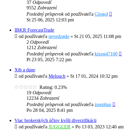
37
Odpovedí
9552
Zobrazení
Posledný príspevok
od používateľa
Glogol
St 25 06, 2025 12:03 pm
IBKR ForecastTrade
od používateľa
nevedzgdo
»
St 21 05, 2025 11:08 pm
2
Odpovedí
1212
Zobrazení
Posledný príspevok
od používateľa
kixog47100
Pi 23 05, 2025 7:22 pm
Xtb a dane
od používateľa
Melouch
»
St 17 01, 2024 10:32 pm
Rating: 0.23%
19
Odpovedí
12234
Zobrazení
Posledný príspevok
od používateľa
iosephus
Po 28 04, 2025 8:41 pm
Viac brokerských účtov kvôli diverzifikácii
od používateľa
JUGGLER
»
Po 13 03, 2023 12:40 am