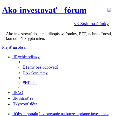
Ako-investovať - fórum
<< Späť na články
Ako investovať do akcií, dlhopisov, fondov, ETF, nehnuteľností,
komodít či krypto mien.
Prejsť na obsah
Rýchle odkazy
Temy bez odpovedí
Aktívne témy
Hľadať
FAQ
Prihlásiť sa
Vytvoriť účet
Obsah portálu
Investovanie na burze a priame investície -