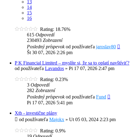
13
14
15
16
Rating: 18.76%
615
Odpovedí
230493
Zobrazení
Posledný príspevok
od používateľa
jaroslav80
Št 30 07, 2026 2:26 pm
P K Financial Limited – myslíte si, že sa to oplatí navštíviť?
od používateľa
Lavandos
»
Pi 17 07, 2026 2:47 pm
Rating: 0.23%
3
Odpovedí
282
Zobrazení
Posledný príspevok
od používateľa
Fund
Pi 17 07, 2026 5:41 pm
Xtb - investične plány
od používateľa
Majokx
»
Ut 05 03, 2024 2:23 pm
Rating: 0.9%
19
Odpovedí