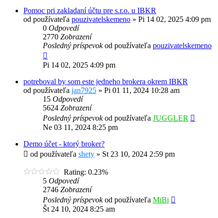
Pomoc pri zakladaní účtu pre s.r.o. u IBKR
od používateľa
pouzivatelskemeno
»
Pi 14 02, 2025 4:09 pm
0
Odpovedí
2770
Zobrazení
Posledný príspevok
od používateľa
pouzivatelskemeno
Pi 14 02, 2025 4:09 pm
potreboval by som este jedneho brokera okrem IBKR
od používateľa
jan7925
»
Pi 01 11, 2024 10:28 am
15
Odpovedí
5624
Zobrazení
Posledný príspevok
od používateľa
JUGGLER
Ne 03 11, 2024 8:25 pm
Demo účet - ktorý broker?
od používateľa
shety
»
St 23 10, 2024 2:59 pm
Rating: 0.23%
5
Odpovedí
2746
Zobrazení
Posledný príspevok
od používateľa
MiBi
Št 24 10, 2024 8:25 am