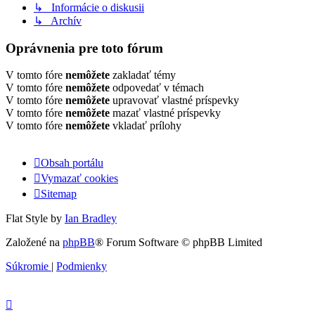
↳ Informácie o diskusii
↳ Archív
Oprávnenia pre toto fórum
V tomto fóre
nemôžete
zakladať témy
V tomto fóre
nemôžete
odpovedať v témach
V tomto fóre
nemôžete
upravovať vlastné príspevky
V tomto fóre
nemôžete
mazať vlastné príspevky
V tomto fóre
nemôžete
vkladať prílohy
Obsah portálu
Vymazať cookies
Sitemap
Flat Style by
Ian Bradley
Založené na
phpBB
® Forum Software © phpBB Limited
Súkromie
|
Podmienky