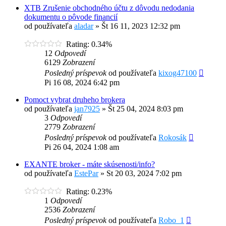
XTB Zrušenie obchodného účtu z dôvodu nedodania
dokumentu o pôvode financií
od používateľa
aladar
»
Št 16 11, 2023 12:32 pm
Rating: 0.34%
12
Odpovedí
6129
Zobrazení
Posledný príspevok
od používateľa
kixog47100
Pi 16 08, 2024 6:42 pm
Pomoct vybrat druheho brokera
od používateľa
jan7925
»
Št 25 04, 2024 8:03 pm
3
Odpovedí
2779
Zobrazení
Posledný príspevok
od používateľa
Rokosák
Pi 26 04, 2024 1:08 am
EXANTE broker - máte skúsenosti/info?
od používateľa
EstePar
»
St 20 03, 2024 7:02 pm
Rating: 0.23%
1
Odpovedí
2536
Zobrazení
Posledný príspevok
od používateľa
Robo_1