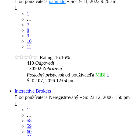
od používateľa
pannikto
»
So 19 11, 2022 9:26 am
1
…
7
8
9
10
11
Rating: 16.16%
410
Odpovedí
130502
Zobrazení
Posledný príspevok
od používateľa
MiBi
Št 02 07, 2026 12:04 pm
Interactive Brokers
od používateľa
Neregistrovaný
»
So 23 12, 2006 1:50 pm
1
…
58
59
60