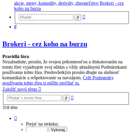
akcie, meny, komodity, deriváty, zberateľstvo
Brokeri - cez
koho na burzu
Rozšírené
Hľadať
vyhľadávanie
Hľadať
Brokeri - cez koho na burzu
Pravidlá fóra
Nezabudnite, prosím, že svojou prítomnosťou a diskutovaním na
tomto fóre vyjadrujete svoj súhlas s vždy aktuálnymi Podmienkami
používania tohto fóra. Predovšetkým prosím dbajte na slušnosť
komunikácie a rešpektovanie sa navzájom.
Celé Podmienky
používania tohto fóra si môžte prečítať tu.
Založiť novú tému
Rozšírené
Hľadať
vyhľadávanie
318 tém
Strana
1
Prejsť na stránku:
z