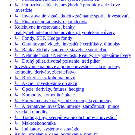
↳ Podozrivé subjekty, nevýhodné produkty a rizikové
investície
↳ Investovanie v začiatkoch - začíname sporiť, investovať,
↳ Finančné poradenstvo, poradcovia
Kolektívne investovanie, banky,
reality/nehnuteľnosti/nemovitosti, hypotekárne úvery
↳ Fondy, ETF, Hedge fondy
↳ Garantované vklady, investičné certifikáty, dlhopisy
↳ Banky, vklady, sporenie, stavebné sporiteľne
↳ Nehnuteľnosti / Nemovitosti, Reality, Hypotekárne úvery
↳ Druhý pilier, životné poistenie, tretí pilier
Investovanie na burze a priame investície - akcie, meny,
komodity, deriváty, zberateľstvo
↳ Brokeri - cez koho na burzu
↳ Akcie - investovanie do akcií
↳ Opcie, deriváty, futures, hedging
↳ Komodity, komoditné akcie
↳ Forex, menové páry, cudzie meny, kryptomeny
↳ Alternatívne investície, umenie, starožitnosti, mince,
fyzické komodity
↳ Trading, tipy, zverejňovanie obchodov a investícií
↳ Makroekonomika
↳ Indikátory, systémy a stratégie
Knihy, vzdelanie, dane, podnikanie, ponuky