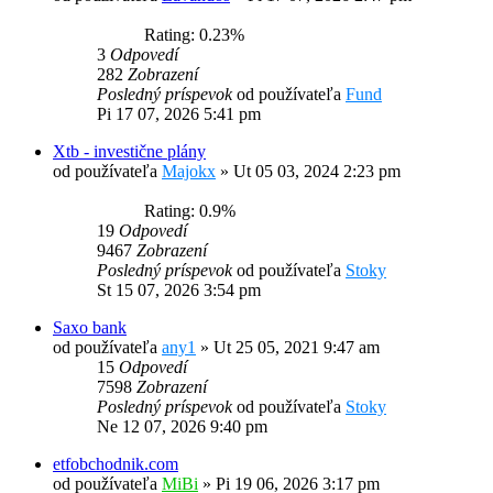
Rating: 0.23%
3
Odpovedí
282
Zobrazení
Posledný príspevok
od používateľa
Fund
Pi 17 07, 2026 5:41 pm
Xtb - investične plány
od používateľa
Majokx
»
Ut 05 03, 2024 2:23 pm
Rating: 0.9%
19
Odpovedí
9467
Zobrazení
Posledný príspevok
od používateľa
Stoky
St 15 07, 2026 3:54 pm
Saxo bank
od používateľa
any1
»
Ut 25 05, 2021 9:47 am
15
Odpovedí
7598
Zobrazení
Posledný príspevok
od používateľa
Stoky
Ne 12 07, 2026 9:40 pm
etfobchodnik.com
od používateľa
MiBi
»
Pi 19 06, 2026 3:17 pm