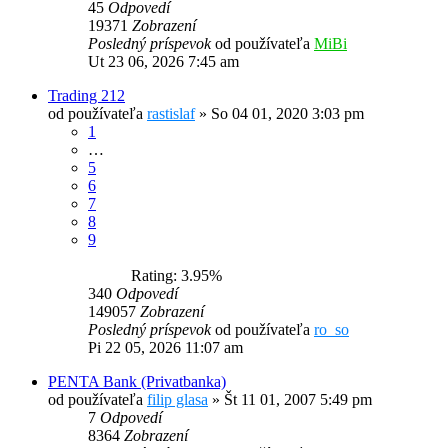
45
Odpovedí
19371
Zobrazení
Posledný príspevok
od používateľa
MiBi
Ut 23 06, 2026 7:45 am
Trading 212
od používateľa
rastislaf
»
So 04 01, 2020 3:03 pm
1
…
5
6
7
8
9
Rating: 3.95%
340
Odpovedí
149057
Zobrazení
Posledný príspevok
od používateľa
ro_so
Pi 22 05, 2026 11:07 am
PENTA Bank (Privatbanka)
od používateľa
filip glasa
»
Št 11 01, 2007 5:49 pm
7
Odpovedí
8364
Zobrazení