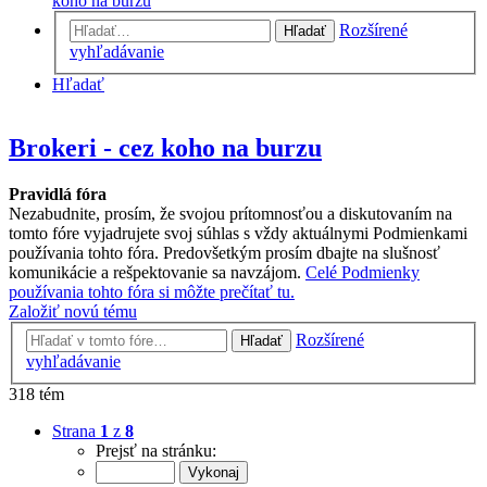
koho na burzu
Rozšírené
Hľadať
vyhľadávanie
Hľadať
Brokeri - cez koho na burzu
Pravidlá fóra
Nezabudnite, prosím, že svojou prítomnosťou a diskutovaním na
tomto fóre vyjadrujete svoj súhlas s vždy aktuálnymi Podmienkami
používania tohto fóra. Predovšetkým prosím dbajte na slušnosť
komunikácie a rešpektovanie sa navzájom.
Celé Podmienky
používania tohto fóra si môžte prečítať tu.
Založiť novú tému
Rozšírené
Hľadať
vyhľadávanie
318 tém
Strana
1
z
8
Prejsť na stránku: