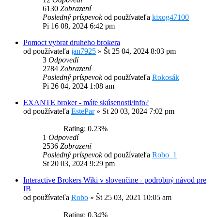
6130
Zobrazení
Posledný príspevok
od používateľa
kixog47100
Pi 16 08, 2024 6:42 pm
Pomoct vybrat druheho brokera
od používateľa
jan7925
»
Št 25 04, 2024 8:03 pm
3
Odpovedí
2784
Zobrazení
Posledný príspevok
od používateľa
Rokosák
Pi 26 04, 2024 1:08 am
EXANTE broker - máte skúsenosti/info?
od používateľa
EstePar
»
St 20 03, 2024 7:02 pm
Rating: 0.23%
1
Odpovedí
2536
Zobrazení
Posledný príspevok
od používateľa
Robo_1
St 20 03, 2024 9:29 pm
Interactive Brokers Wiki v slovenčine - podrobný návod pre
IB
od používateľa
Robo
»
Št 25 03, 2021 10:05 am
Rating: 0.34%