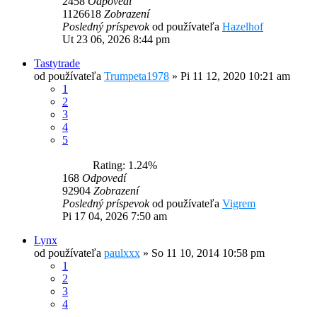
2458
Odpovedí
1126618
Zobrazení
Posledný príspevok
od používateľa
Hazelhof
Ut 23 06, 2026 8:44 pm
Tastytrade
od používateľa
Trumpeta1978
»
Pi 11 12, 2020 10:21 am
1
2
3
4
5
Rating: 1.24%
168
Odpovedí
92904
Zobrazení
Posledný príspevok
od používateľa
Vigrem
Pi 17 04, 2026 7:50 am
Lynx
od používateľa
paulxxx
»
So 11 10, 2014 10:58 pm
1
2
3
4