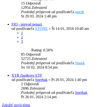
15
Odpovedí
12954
Zobrazení
Posledný príspevok
od používateľa
jancik
St 20 03, 2024 1:48 pm
FIO - prevod penazi
od používateľa
STONE
»
Št 14 01, 2016 10:40 am
1
2
3
Rating: 0.56%
85
Odpovedí
52725
Zobrazení
Posledný príspevok
od používateľa
Stasek
So 10 02, 2024 8:54 pm
XTB čiastkove ETF
od používateľa
Sperhak
»
Pi 26 01, 2024 1:40 pm
2
Odpovedí
2696
Zobrazení
Posledný príspevok
od používateľa
Sperhak
Pi 26 01, 2024 2:14 pm
Založiť novú tému