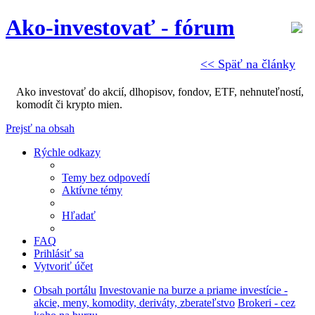
Ako-investovať - fórum
<< Späť na články
Ako investovať do akcií, dlhopisov, fondov, ETF, nehnuteľností,
komodít či krypto mien.
Prejsť na obsah
Rýchle odkazy
Temy bez odpovedí
Aktívne témy
Hľadať
FAQ
Prihlásiť sa
Vytvoriť účet
Obsah portálu
Investovanie na burze a priame investície -
akcie, meny, komodity, deriváty, zberateľstvo
Brokeri - cez