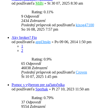
od používateľa
MiBi
»
St 30 07, 2025 8:30 am
Rating: 0.11%
9
Odpovedí
2434
Zobrazení
Posledný príspevok
od používateľa
kixog47100
So 16 08, 2025 7:57 pm
Aky broker? Fio
od používateľa
appl3m4n
»
Po 09 06, 2014 1:50 pm
1
2
Rating: 0.9%
65
Odpovedí
46038
Zobrazení
Posledný príspevok
od používateľa
Croven
Št 10 07, 2025 1:45 pm
Pomoc s výberom pre začiatočníka
od používateľa
Sperhak
»
Pi 27 10, 2023 11:50 am
Rating: 0.79%
37
Odpovedí
9554
Zobrazení