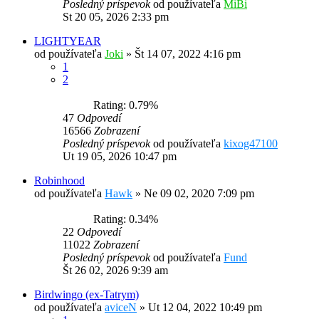
Posledný príspevok
od používateľa
MiBi
St 20 05, 2026 2:33 pm
LIGHTYEAR
od používateľa
Joki
»
Št 14 07, 2022 4:16 pm
1
2
Rating: 0.79%
47
Odpovedí
16566
Zobrazení
Posledný príspevok
od používateľa
kixog47100
Ut 19 05, 2026 10:47 pm
Robinhood
od používateľa
Hawk
»
Ne 09 02, 2020 7:09 pm
Rating: 0.34%
22
Odpovedí
11022
Zobrazení
Posledný príspevok
od používateľa
Fund
Št 26 02, 2026 9:39 am
Birdwingo (ex-Tatrym)
od používateľa
aviceN
»
Ut 12 04, 2022 10:49 pm