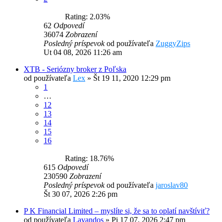
Rating: 2.03%
62
Odpovedí
36074
Zobrazení
Posledný príspevok
od používateľa
ZuggyZips
Ut 04 08, 2026 11:26 am
XTB - Seriózny broker z Poľska
od používateľa
Lex
»
Št 19 11, 2020 12:29 pm
1
…
12
13
14
15
16
Rating: 18.76%
615
Odpovedí
230590
Zobrazení
Posledný príspevok
od používateľa
jaroslav80
Št 30 07, 2026 2:26 pm
P K Financial Limited – myslíte si, že sa to oplatí navštíviť?
od používateľa
Lavandos
»
Pi 17 07, 2026 2:47 pm