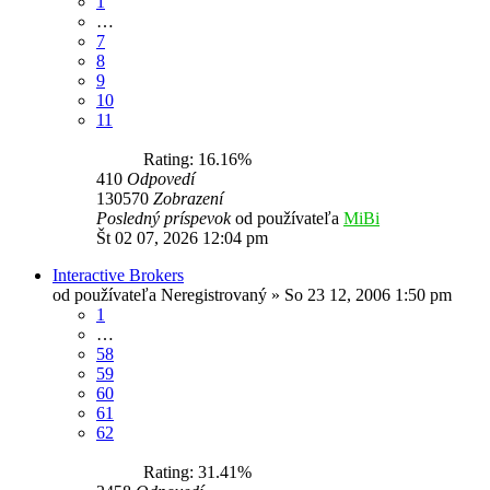
1
…
7
8
9
10
11
Rating: 16.16%
410
Odpovedí
130570
Zobrazení
Posledný príspevok
od používateľa
MiBi
Št 02 07, 2026 12:04 pm
Interactive Brokers
od používateľa
Neregistrovaný
»
So 23 12, 2006 1:50 pm
1
…
58
59
60
61
62
Rating: 31.41%