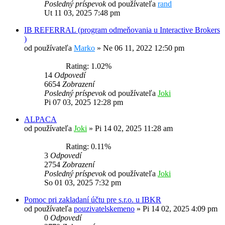
Posledný príspevok
od používateľa
rand
Ut 11 03, 2025 7:48 pm
IB REFERRAL (program odmeňovania u Interactive Brokers
)
od používateľa
Marko
»
Ne 06 11, 2022 12:50 pm
Rating: 1.02%
14
Odpovedí
6654
Zobrazení
Posledný príspevok
od používateľa
Joki
Pi 07 03, 2025 12:28 pm
ALPACA
od používateľa
Joki
»
Pi 14 02, 2025 11:28 am
Rating: 0.11%
3
Odpovedí
2754
Zobrazení
Posledný príspevok
od používateľa
Joki
So 01 03, 2025 7:32 pm
Pomoc pri zakladaní účtu pre s.r.o. u IBKR
od používateľa
pouzivatelskemeno
»
Pi 14 02, 2025 4:09 pm
0
Odpovedí