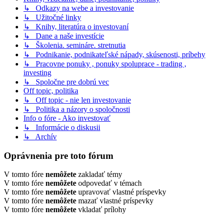
↳ Odkazy na webe a investovanie
↳ Užitočné linky
↳ Knihy, literatúra o investovaní
↳ Dane a naše investície
↳ Školenia. semináre. stretnutia
↳ Podnikanie, podnikateľské nápady, skúsenosti, príbehy
↳ Pracovne ponuky , ponuky spoluprace - trading ,
investing
↳ Spoločne pre dobrú vec
Off topic, politika
↳ Off topic - nie len investovanie
↳ Politika a názory o spoločnosti
Info o fóre - Ako investovať
↳ Informácie o diskusii
↳ Archív
Oprávnenia pre toto fórum
V tomto fóre
nemôžete
zakladať témy
V tomto fóre
nemôžete
odpovedať v témach
V tomto fóre
nemôžete
upravovať vlastné príspevky
V tomto fóre
nemôžete
mazať vlastné príspevky
V tomto fóre
nemôžete
vkladať prílohy