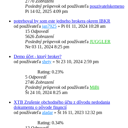
2770
Zobrazení
Posledný príspevok
od používateľa
pouzivatelskemeno
Pi 14 02, 2025 4:09 pm
potreboval by som este jedneho brokera okrem IBKR
od používateľa
jan7925
»
Pi 01 11, 2024 10:28 am
15
Odpovedí
5626
Zobrazení
Posledný príspevok
od používateľa
JUGGLER
Ne 03 11, 2024 8:25 pm
Demo účet - ktorý broker?
od používateľa
shety
»
St 23 10, 2024 2:59 pm
Rating: 0.23%
5
Odpovedí
2746
Zobrazení
Posledný príspevok
od používateľa
MiBi
Št 24 10, 2024 8:25 am
XTB Zrušenie obchodného účtu z dôvodu nedodania
dokumentu o pôvode financií
od používateľa
aladar
»
Št 16 11, 2023 12:32 pm
Rating: 0.34%
12
Odpovedí