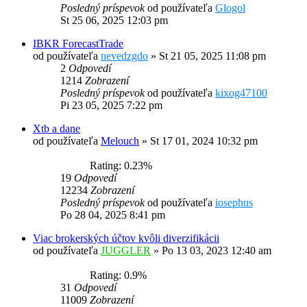
Posledný príspevok
od používateľa
Glogol
St 25 06, 2025 12:03 pm
IBKR ForecastTrade
od používateľa
nevedzgdo
»
St 21 05, 2025 11:08 pm
2
Odpovedí
1214
Zobrazení
Posledný príspevok
od používateľa
kixog47100
Pi 23 05, 2025 7:22 pm
Xtb a dane
od používateľa
Melouch
»
St 17 01, 2024 10:32 pm
Rating: 0.23%
19
Odpovedí
12234
Zobrazení
Posledný príspevok
od používateľa
iosephus
Po 28 04, 2025 8:41 pm
Viac brokerských účtov kvôli diverzifikácii
od používateľa
JUGGLER
»
Po 13 03, 2023 12:40 am
Rating: 0.9%
31
Odpovedí
11009
Zobrazení