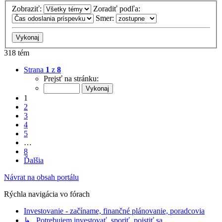
Zobraziť:
Zoradiť podľa:
Smer:
318 tém
Strana
1
z
8
Prejsť na stránku:
1
2
3
4
5
…
8
Ďalšia
Návrat na obsah portálu
Rýchla navigácia vo fórach
Investovanie - začíname, finančné plánovanie, poradcovia
↳ Potrebujem investovať, sporiť, poistiť sa