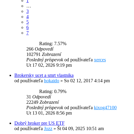
1
…
3
4
5
6
7
Rating: 7.57%
266
Odpovedí
102791
Zobrazení
Posledný príspevok
od používateľa
xerces
Ut 17 02, 2026 9:19 pm
Brokersky ucet a smrt vlastnika
od používateľa
hokaido
»
So 02 12, 2017 4:14 pm
Rating: 0.79%
31
Odpovedí
22249
Zobrazení
Posledný príspevok
od používateľa
kixog47100
Ut 13 01, 2026 8:56 pm
Dobrý broker pre US ETF
od používateľa
Jozz
»
Št 04 09, 2025 10:51 am