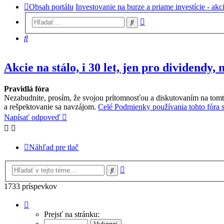
Obsah portálu
Investovanie na burze a priame investície - akc
Rozšírené
Hľadať
vyhľadávanie
Hľadať
Akcie na stálo, i 30 let, jen pro dividendy,
Pravidlá fóra
Nezabudnite, prosím, že svojou prítomnosťou a diskutovaním na tomt
a rešpektovanie sa navzájom.
Celé Podmienky používania tohto fóra si
Napísať odpoveď
Náhľad pre tlač
Rozšírené
Hľadať
vyhľadávanie
1733 príspevkov
Strana
43
Prejsť na stránku:
z