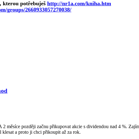
a, kterou potřebuješ
http://nr1a.com/kniha.htm
com/groups/2660933057270038/
hod
 2 měsíce později začnu přikupovat akcie s dividendou nad 4 %. Zajím
lesat a proto ji chci přikoupit až za rok.