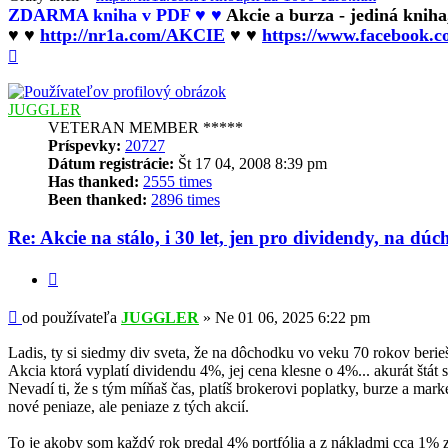
ZDARMA kniha v PDF ♥ ♥
Akcie a burza - jediná knih
♥ ♥
http://nr1a.com/AKCIE
♥ ♥
https://www.facebook.
Hore
JUGGLER
VETERAN MEMBER *****
Príspevky:
20727
Dátum registrácie:
Št 17 04, 2008 8:39 pm
Has thanked:
2555 times
Been thanked:
2896 times
Re: Akcie na stálo, i 30 let, jen pro dividendy, na dúc
Citovať
Príspevok
od používateľa
JUGGLER
»
Ne 01 06, 2025 6:22 pm
Ladis, ty si siedmy div sveta, že na dôchodku vo veku 70 rokov berieš 
Akcia ktorá vyplatí dividendu 4%, jej cena klesne o 4%... akurát štát 
Nevadí ti, že s tým míňaš čas, platíš brokerovi poplatky, burze a mark
nové peniaze, ale peniaze z tých akcií.
To je akoby som každý rok predal 4% portfólia a z nákladmi cca 1% 