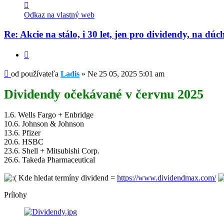
Kontaktné
informácie
Odkaz na vlastný web
používateľa
-
Re: Akcie na stálo, i 30 let, jen pro dividendy, na dúc
Ladis
Citovať
Príspevok
od používateľa
Ladis
»
Ne 25 05, 2025 5:01 am
Dividendy očekávané v červnu 2025
1.6. Wells Fargo + Enbridge
10.6. Johnson & Johnson
13.6. Pfizer
20.6. HSBC
23.6. Shell + Mitsubishi Corp.
26.6. Takeda Pharmaceutical
Kde hledat termíny dividend =
https://www.dividendmax.com/
Prílohy