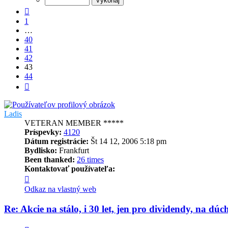
44
Predchádzajúci
1
…
40
41
42
43
44
Ďalšia
Ladis
VETERAN MEMBER *****
Príspevky:
4120
Dátum registrácie:
Št 14 12, 2006 5:18 pm
Bydlisko:
Frankfurt
Been thanked:
26 times
Kontaktovať používateľa:
Kontaktné
informácie
Odkaz na vlastný web
používateľa
-
Re: Akcie na stálo, i 30 let, jen pro dividendy, na dúc
Ladis