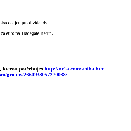
obacco, jen pro dividendy.
za euro na Tradegate Berlin.
a, kterou potřebuješ
http://nr1a.com/kniha.htm
com/groups/2660933057270038/