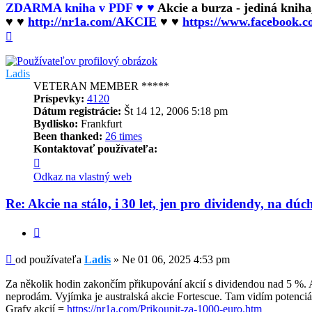
ZDARMA kniha v PDF ♥ ♥
Akcie a burza - jediná knih
♥ ♥
http://nr1a.com/AKCIE
♥ ♥
https://www.facebook.
Hore
Ladis
VETERAN MEMBER *****
Príspevky:
4120
Dátum registrácie:
Št 14 12, 2006 5:18 pm
Bydlisko:
Frankfurt
Been thanked:
26 times
Kontaktovať používateľa:
Kontaktné
informácie
Odkaz na vlastný web
používateľa
-
Re: Akcie na stálo, i 30 let, jen pro dividendy, na dúc
Ladis
Citovať
Príspevok
od používateľa
Ladis
»
Ne 01 06, 2025 4:53 pm
Za několik hodin zakončím přikupování akcií s dividendou nad 5 %. A
neprodám. Vyjímka je australská akcie Fortescue. Tam vidím potenciál k
Grafy akcií =
https://nr1a.com/Prikoupit-za-1000-euro.htm