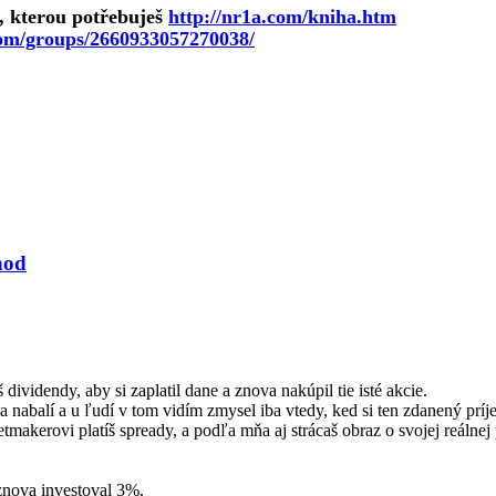
a, kterou potřebuješ
http://nr1a.com/kniha.htm
com/groups/2660933057270038/
hod
dividendy, aby si zaplatil dane a znova nakúpil tie isté akcie.
sa nabalí a u ľudí v tom vidím zmysel iba vtedy, ked si ten zdanený príj
etmakerovi platíš spready, a podľa mňa aj strácaš obraz o svojej reálne
znova investoval 3%.