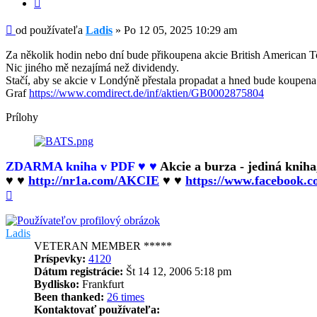
Citovať
Príspevok
od používateľa
Ladis
»
Po 12 05, 2025 10:29 am
Za několik hodin nebo dní bude přikoupena akcie British American T
Nic jiného mě nezajímá než dividendy.
Stačí, aby se akcie v Londýně přestala propadat a hned bude koupena 
Graf
https://www.comdirect.de/inf/aktien/GB0002875804
Prílohy
ZDARMA kniha v PDF ♥ ♥
Akcie a burza - jediná knih
♥ ♥
http://nr1a.com/AKCIE
♥ ♥
https://www.facebook.
Hore
Ladis
VETERAN MEMBER *****
Príspevky:
4120
Dátum registrácie:
Št 14 12, 2006 5:18 pm
Bydlisko:
Frankfurt
Been thanked:
26 times
Kontaktovať používateľa: