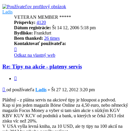
Ladis
VETERAN MEMBER *****
Príspevky:
4120
Dátum registrácie:
Št 14 12, 2006 5:18 pm
Bydlisko:
Frankfurt
Been thanked:
26 times
Kontaktovať používateľa:
Kontaktné
informácie
Odkaz na vlastný web
používateľa
-
Re: Tipy na akcie - plateny servis
Ladis
Citovať
Príspevok
od používateľa
Ladis
»
Št 27 12, 2012 3:20 pm
Plátěný - z plátna servis na akciové tipy je hloupost a podvod.
Kup si jen jeden magazín Börse Online za 4,50 euro, nebo německý
magazín Focus Money a vyber si tam sám akcie s nízkým KGV
KBV KUV KCV od podniků a bank, u kterých se čeká 2013 růst
zisku víc než 20%.
V USA vyšla levná kniha, za 10 USD, ale ty tipy na 100 akcií na