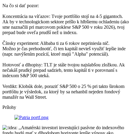
Na čo si dať pozor:
Koncentrácia na víťazov: Tvoje portfólio stojí na 4-5 gigantoch.
Ak by v technologickom sektore prišlo k hlbšiemu ochladeniu (ako
sme naznačili pri marcovom poklese S&P 500 v roku 2026), tvoj
prepad bude oveľa prudší než u indexu.
Čínsky experiment: Alibaba ti za 6 rokov nepriniesla nič.
Možno je čas prehodnotiť, či ten kapitál nevieš využiť lepšie inde
(napr. navýšením pozícií, ktoré majú "Alpha" potenciál).
Hotovosť a dlhopisy: TLT je stále tvojou najslabšou zložkou. Ak
nečakáš prudký prepad sadzieb, tento kapitál ti v porovnaní s
indexom S&P 500 uteká.
Verdikt: Klobúk dole, poraziť S&P 500 o 25 % pri takto širokom
portfóliu je výsledok, za ktorý by sa nehanbil nejeden fondový
manažér na Wall Street.
Prílohy
,,Amatérski investori investujúci pasívne do indexového
fondu budú mať v dlhodobom horizonte lepšie výnosy ako