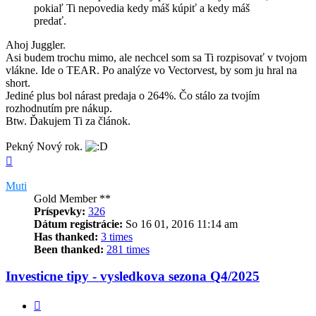
pokiaľ Ti nepovedia kedy máš kúpiť a kedy máš
predať.
Ahoj Juggler.
Asi budem trochu mimo, ale nechcel som sa Ti rozpisovať v tvojom
vlákne. Ide o TEAR. Po analýze vo Vectorvest, by som ju hral na
short.
Jediné plus bol nárast predaja o 264%. Čo stálo za tvojím
rozhodnutím pre nákup.
Btw. Ďakujem Ti za článok.
Pekný Nový rok.
Hore
Muti
Gold Member **
Príspevky:
326
Dátum registrácie:
So 16 01, 2016 11:14 am
Has thanked:
3 times
Been thanked:
281 times
Investicne tipy - vysledkova sezona Q4/2025
Citovať