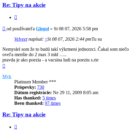
Re: Tipy na akcie
Citovať
Príspevok
od používateľa
Glogol
»
St 08 07, 2026 5:58 pm
Velveet
napísal:
↑
St 08 07, 2026 2:44 pm
Tu su
Nemyslel som že to budú takí výkrmeni jednorzci. Čakal som niečo
oveľa menšie do 2 max 3 mld …..
pravda je ako poezia - a vacsina ludi na poeziu s.rie
Hore
Myk
Platinum Member ***
Príspevky:
730
Dátum registrácie:
Ne 29 11, 2009 8:05 am
Has thanked:
5 times
Been thanked:
97 times
Re: Tipy na akcie
Citovať