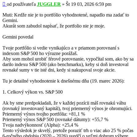
Príspevok
od používateľa
JUGGLER
»
Št 19 03, 2026 6:59 pm
Muti: Kedže nie je to portfólio vyhodnotené, napadlo ma zadať to
Gemini.
Akurát som zabudol napísať, že portfolio nie je moje.
Gemini povedal
Tvoje portfólio si vedie vynikajúco a v priamom porovnaní s
indexom S&P 500 ho výrazne porážaš.
Aby som mohol urobiť férové porovnanie, vypočítal som, ako by sa
darilo indexu S&P 500 (ako benchmarku), keby si doň investoval
rovnaké sumy v tie isté dni, kedy si nakupoval svoje akcie.
Tu je detailné vyhodnotenie k dnešnému dňu (19. marec 2026):
1. Celkový výkon vs. S&P 500
Ak by sme predpokladali, že v každej pozícii máš rovnakú váhu
(rovnaký investovaný kapitál), tvoj priemerný výnos je ohromujúci.
Priemerný výnos tvojho portfólia: +81,1 %
Priemerný výnos S&P 500 (rovnaké dátumy): +55,7 %
Tvoja nadvýkonnosť (Alpha): +25,4 %
Tento výsledok je skvelý, pretože poraziť trh o viac ako 25 % počas
6-ročného obdobia (2020 – 2026) svedčí o veľmi dobrom výbere