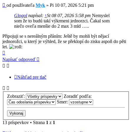
Príspevok
od používateľa
Myk
»
Pi 10 07, 2026 5:21 pm
Glogol
napísal:
↑
St 08 07, 2026 5:58 pm
Nemyslel
som že to budú takí výkrmeni jednorzci. Čakal som
niečo oveľa menšie do 2 max 3 mld …..
Připojuji se s nereálným přáním: Ještě by mohli být nějací
jednorožci, u který je výhled, že se překlopí do zisku aspoň do pěti
let.
Hore
Napísať odpoveď
Náhľad pre tlač
Zobraziť:
Zoradiť podľa:
Smer:
13 príspevkov • Strana
1
z
1