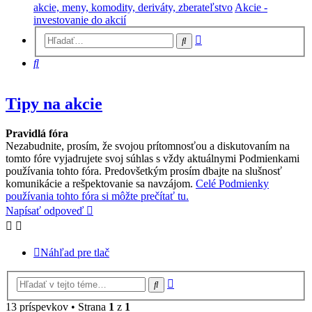
akcie, meny, komodity, deriváty, zberateľstvo
Akcie -
investovanie do akcií
Rozšírené
Hľadať
vyhľadávanie
Hľadať
Tipy na akcie
Pravidlá fóra
Nezabudnite, prosím, že svojou prítomnosťou a diskutovaním na
tomto fóre vyjadrujete svoj súhlas s vždy aktuálnymi Podmienkami
používania tohto fóra. Predovšetkým prosím dbajte na slušnosť
komunikácie a rešpektovanie sa navzájom.
Celé Podmienky
používania tohto fóra si môžte prečítať tu.
Napísať odpoveď
Náhľad pre tlač
Rozšírené
Hľadať
vyhľadávanie
13 príspevkov • Strana
1
z
1