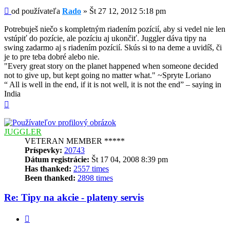
Príspevok
od používateľa
Rado
»
Št 27 12, 2012 5:18 pm
Potrebuješ niečo s kompletným riadením pozícií, aby si vedel nie len
vstúpiť do pozície, ale pozíciu aj ukončiť. Juggler dáva tipy na
swing zadarmo aj s riadením pozícií. Skús si to na deme a uvidíš, či
je to pre teba dobré alebo nie.
"Every great story on the planet happened when someone decided
not to give up, but kept going no matter what." ~Spryte Loriano
“ All is well in the end, if it is not well, it is not the end” – saying in
India
Hore
JUGGLER
VETERAN MEMBER *****
Príspevky:
20743
Dátum registrácie:
Št 17 04, 2008 8:39 pm
Has thanked:
2557 times
Been thanked:
2898 times
Re: Tipy na akcie - plateny servis
Citovať