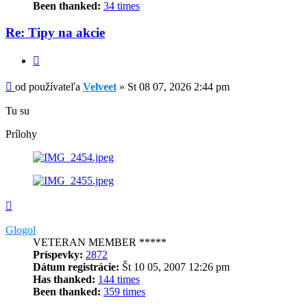
Been thanked:
34 times
Re: Tipy na akcie
Citovať
Príspevok
od používateľa
Velveet
»
St 08 07, 2026 2:44 pm
Tu su
Prílohy
Hore
Glogol
VETERAN MEMBER *****
Príspevky:
2872
Dátum registrácie:
Št 10 05, 2007 12:26 pm
Has thanked:
144 times
Been thanked:
359 times