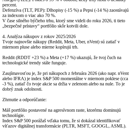
percent.
Defenzíva (TLT, PEP): Dlhopisy (-15 %) a Pepsi (-14 %) zaostávajú
za indexom o viac ako 70 %.
V čase silného býčieho trhu, ktorý sme videli do roku 2026, ti tieto
„bezpečné prístavy“ portfólio skôr kotvili dole.
4. Analýza nákupov z rokov 2025/2026
Tvoje najnovšie nákupy (Reddit, Meta, Uber, nVent) sú zatiaľ v
miernom pluse alebo mierne kopírujú trh.
Reddit (RDDT +23 %) a Meta (+17 %) ukazujú, že tvoj čuch na
technologické trendy stále funguje.
Zaujímavosťou je, že pri nákupoch z februára 2026 (ako napr. nVent
alebo IFRA) je index S&P 500 momentálne v miernom poklese (cca
-3 %), zatiaľ čo tvoje akcie sa držia v zelenom alebo na nule. To je
dobrý znak odolnosti.
Zhrnutie a odporúčanie:
Máš portfólio postavené na agresívnom raste, ktorému dominujú
technológie.
Index S&P 500 porážaš vďaka tomu, že si dokázal identifikovať
víťazov digitálnej transformácie (PLTR, MSFT, GOOGL, ASML).