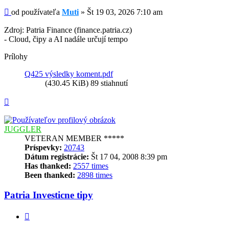
Príspevok
od používateľa
Muti
»
Št 19 03, 2026 7:10 am
Zdroj: Patria Finance (finance.patria.cz)
- Cloud, čipy a AI nadále určují tempo
Prílohy
Q425 výsledky koment.pdf
(430.45 KiB) 89 stiahnutí
Hore
JUGGLER
VETERAN MEMBER *****
Príspevky:
20743
Dátum registrácie:
Št 17 04, 2008 8:39 pm
Has thanked:
2557 times
Been thanked:
2898 times
Patria Investicne tipy
Citovať