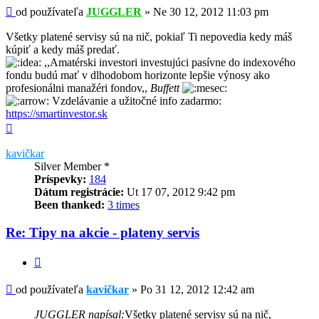
Príspevok
od používateľa
JUGGLER
»
Ne 30 12, 2012 11:03 pm
Všetky platené servisy sú na nič, pokiaľ Ti nepovedia kedy máš
kúpiť a kedy máš predať.
,,Amatérski investori investujúci pasívne do indexového
fondu budú mať v dlhodobom horizonte lepšie výnosy ako
profesionálni manažéri fondov,,
Buffett
Vzdelávanie a užitočné info zadarmo:
https://smartinvestor.sk
Hore
kavičkar
Silver Member *
Príspevky:
184
Dátum registrácie:
Ut 17 07, 2012 9:42 pm
Been thanked:
3 times
Re: Tipy na akcie - plateny servis
Citovať
Príspevok
od používateľa
kavičkar
»
Po 31 12, 2012 12:42 am
JUGGLER napísal:
Všetky platené servisy sú na nič,