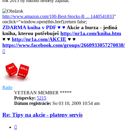
rok 2013 by nikoho neměly zajímat.
http://www.amazon.com/100-Best-Stocks-B ... 1440541833
"
onclick="window.open(this.href);return false;
ZDARMA kniha v PDF ♥ ♥
Akcie a burza - jediná
kniha, kterou potřebuješ
http://nr1a.com/kniha.htm
♥ ♥
http://nr1a.com/AKCIE
♥ ♥
https://www.facebook.com/groups/2660933057270038/
Hore
Rado
VETERAN MEMBER *****
Príspevky:
5215
Dátum registrácie:
So 03 10, 2009 10:54 am
Re: Tipy na akcie - plateny servis
Citovať