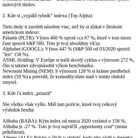
rastových titulov.
2. Kde si „vypálil rybník“ indexu (Top Alpha)
Tieto tituly ti zarobili násobne viac, než by si získal v širokom
americkom indexe:
Palantir (PLTR): Výnos 466 % oproti cca 67 %, ktoré v tom istom
čase spravil S&P 500. Toto je tvoj absolútny víťaz.
Alphabet (GOOGL): Výnos 447 % (S&P 500 od 03/2020 spravil
"len" 158 %).
ASML Holding: V Európe si trafil skvelý cyklus s výnosom 272 %,
čím si takmer zdvojnásobil výkon benchmarku.
Newmont Mining (NEM): S výnosom 128 % si krásne predbehol
index (59 %) a potvrdil, že komodity/zlato mali v tomto období
zmysel.
3. Kde ťa index „porazil“
Nie všetko však vyšlo. Máš tam pozície, ktoré tvoj celkový
výsledok brzdia:
Alibaba (BABA): Kým index od marca 2020 vzrástol o 158 %,
Alibaba je -27 %. Toto je tvoj najväčší „opportunity cost“ (strata
príležitosti).
Allegro (ALE): Pokles o 59 % v období, kedy trhy rástli o desiatky