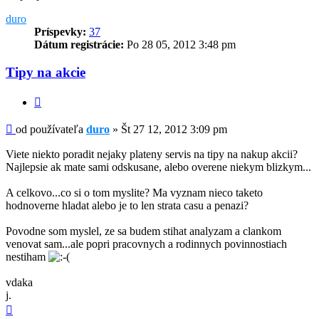
duro
Príspevky:
37
Dátum registrácie:
Po 28 05, 2012 3:48 pm
Tipy na akcie
Citovať
Príspevok
od používateľa
duro
»
Št 27 12, 2012 3:09 pm
Viete niekto poradit nejaky plateny servis na tipy na nakup akcii?
Najlepsie ak mate sami odskusane, alebo overene niekym blizkym...
A celkovo...co si o tom myslite? Ma vyznam nieco taketo
hodnoverne hladat alebo je to len strata casu a penazi?
Povodne som myslel, ze sa budem stihat analyzam a clankom
venovat sam...ale popri pracovnych a rodinnych povinnostiach
nestiham
vdaka
j.
Hore