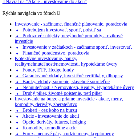
Návrat na "Akcie - investovanie do akcií"
Rýchla navigácia vo fórach
Investovanie - začíname, finančné plánovanie, poradcovia
↳ Potrebujem investovať, sporiť, poistiť sa
↳ Podozrivé subjekty, nevýhodné produkty a rizikové
investície
↳ Investovanie v začiatkoch - začíname sporiť, investovať,
↳ Finančné poradenstvo, poradcovia
Kolektívne investovanie, banky,
reality/nehnuteľnosti/nemovitosti, hypotekárne úvery
↳ Fondy, ETF, Hedge fondy
↳ Garantované vklady, investičné certifikáty, dlhopisy
↳ Banky, vklady, sporenie, stavebné sporiteľne
↳ Nehnuteľnosti / Nemovitosti, Reality, Hypotekárne úvery
↳ Druhý pilier, životné poistenie, tretí pilier
Investovanie na burze a priame investície - akcie, meny,
komodity, deriváty, zberateľstvo
↳ Brokeri - cez koho na burzu
↳ Akcie - investovanie do akcií
↳ Opcie, deriváty, futures, hedging
↳ Komodity, komoditné akcie
↳ Forex, menové páry, cudzie meny, kryptomeny