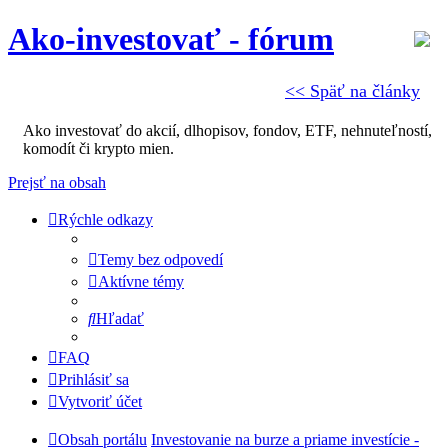
Ako-investovať - fórum
<< Späť na články
Ako investovať do akcií, dlhopisov, fondov, ETF, nehnuteľností,
komodít či krypto mien.
Prejsť na obsah
Rýchle odkazy
Temy bez odpovedí
Aktívne témy
Hľadať
FAQ
Prihlásiť sa
Vytvoriť účet
Obsah portálu
Investovanie na burze a priame investície -