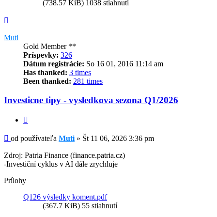
(738.57 KiB) 1038 stiahnutí
Hore
Muti
Gold Member **
Príspevky:
326
Dátum registrácie:
So 16 01, 2016 11:14 am
Has thanked:
3 times
Been thanked:
281 times
Investicne tipy - vysledkova sezona Q1/2026
Citovať
Príspevok
od používateľa
Muti
»
Št 11 06, 2026 3:36 pm
Zdroj: Patria Finance (finance.patria.cz)
-Investiční cyklus v AI dále zrychluje
Prílohy
Q126 výsledky koment.pdf
(367.7 KiB) 55 stiahnutí