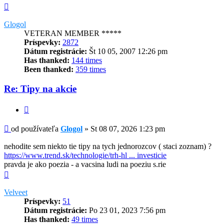
Hore
Glogol
VETERAN MEMBER *****
Príspevky:
2872
Dátum registrácie:
Št 10 05, 2007 12:26 pm
Has thanked:
144 times
Been thanked:
359 times
Re: Tipy na akcie
Citovať
Príspevok
od používateľa
Glogol
»
St 08 07, 2026 1:23 pm
nehodite sem niekto tie tipy na tych jednorozcov ( staci zoznam) ?
https://www.trend.sk/technologie/trh-hl ... investicie
pravda je ako poezia - a vacsina ludi na poeziu s.rie
Hore
Velveet
Príspevky:
51
Dátum registrácie:
Po 23 01, 2023 7:56 pm
Has thanked:
49 times