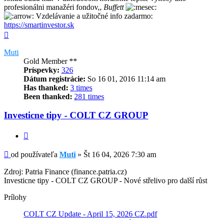
profesionálni manažéri fondov,,
Buffett
Vzdelávanie a užitočné info zadarmo:
https://smartinvestor.sk
Hore
Muti
Gold Member **
Príspevky:
326
Dátum registrácie:
So 16 01, 2016 11:14 am
Has thanked:
3 times
Been thanked:
281 times
Investicne tipy - COLT CZ GROUP
Citovať
Príspevok
od používateľa
Muti
»
Št 16 04, 2026 7:30 am
Zdroj: Patria Finance (finance.patria.cz)
Investicne tipy - COLT CZ GROUP - Nové střelivo pro další růst
Prílohy
COLT CZ Update - April 15, 2026 CZ.pdf