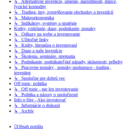
↳ Alternatívne investície, umenie, starožitnosti, mince,
fyzické komodity
↳ Trading, tipy, zverejňovanie obchodov a investícií
↳ Makroekonomika
↳ Indikátory, systémy a stratégie
Knihy, vzdelanie, dane, podnikanie, ponuky
↳ Odkazy na webe a investovanie
↳ Užitočné linky
↳ Knihy, literatúra o investovaní
↳ Dane a naše investície
↳ Školenia. semináre. stretnutia
↳ Podnikanie, podnikateľské nápady, skúsenosti, príbehy
↳ Pracovne ponuky , ponuky spoluprace - trading ,
investing
↳ Spoločne pre dobrú vec
Off topic, politika
↳ Off topic - nie len investovanie
↳ Politika a názory o spoločnosti
Info o fóre - Ako investovať
↳ Informácie o diskusii
↳ Archív
Obsah portálu