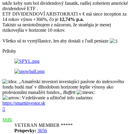
takže keby som bol dividendový fanatik, radšej zoberiem americké
dividendové ETF .
ETF DIVIDENDOVÍ ARISTOKRATI v € má since inception za
14 rokov výnos +366%, čo je
12,74% p.a.
Takisto sa nestotožnujem z názorom, že stratégia je menej
rizikovejšia v horizonte 10 rokov.
Všetko sú to vymýšlanice, len aby dostali z ľudí peniaze
Prílohy
,,Amatérski investori investujúci pasívne do indexového
fondu budú mať v dlhodobom horizonte lepšie výnosy ako
profesionálni manažéri fondov,,
Buffett
Vzdelávanie a užitočné info zadarmo:
https://smartinvestor.sk
Hore
MiBi
VETERAN MEMBER *****
Príspevky:
3656