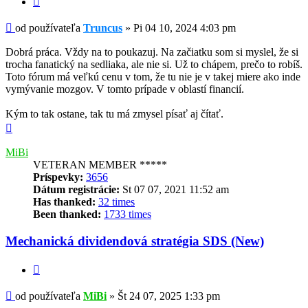
Príspevok
od používateľa
Truncus
»
Pi 04 10, 2024 4:03 pm
Dobrá práca. Vždy na to poukazuj. Na začiatku som si myslel, že si
trocha fanatický na sedliaka, ale nie si. Už to chápem, prečo to robíš.
Toto fórum má veľkú cenu v tom, že tu nie je v takej miere ako inde
vymývanie mozgov. V tomto prípade v oblastí financií.
Kým to tak ostane, tak tu má zmysel písať aj čítať.
Hore
MiBi
VETERAN MEMBER *****
Príspevky:
3656
Dátum registrácie:
St 07 07, 2021 11:52 am
Has thanked:
32 times
Been thanked:
1733 times
Mechanická dividendová stratégia SDS (New)
Citovať
Príspevok
od používateľa
MiBi
»
Št 24 07, 2025 1:33 pm