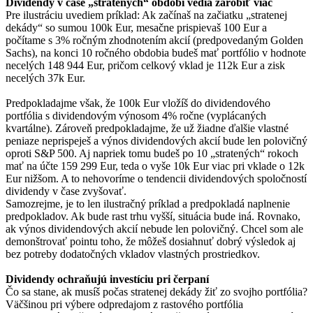
Dividendy v čase „stratených“ období vedia zarobiť viac
Pre ilustráciu uvediem príklad: Ak začínaš na začiatku „stratenej
dekády“ so sumou 100k Eur, mesačne prispievaš 100 Eur a
počítame s 3% ročným zhodnotením akcií (predpovedaným Golden
Sachs), na konci 10 ročného obdobia budeš mať portfólio v hodnote
necelých 148 944 Eur, pričom celkový vklad je 112k Eur a zisk
necelých 37k Eur.
Predpokladajme však, že 100k Eur vložíš do dividendového
portfólia s dividendovým výnosom 4% ročne (vyplácaných
kvartálne). Zároveň predpokladajme, že už žiadne ďalšie vlastné
peniaze neprispeješ a výnos dividendových akcií bude len polovičný
oproti S&P 500. Aj napriek tomu budeš po 10 „stratených“ rokoch
mať na účte 159 299 Eur, teda o vyše 10k Eur viac pri vklade o 12k
Eur nižšom. A to nehovoríme o tendencii dividendových spoločností
dividendy v čase zvyšovať.
Samozrejme, je to len ilustračný príklad a predpokladá naplnenie
predpokladov. Ak bude rast trhu vyšší, situácia bude iná. Rovnako,
ak výnos dividendových akcií nebude len polovičný. Chcel som ale
demonštrovať pointu toho, že môžeš dosiahnuť dobrý výsledok aj
bez potreby dodatočných vkladov vlastných prostriedkov.
Dividendy ochraňujú investíciu pri čerpaní
Čo sa stane, ak musíš počas stratenej dekády žiť zo svojho portfólia?
Väčšinou pri výbere odpredajom z rastového portfólia