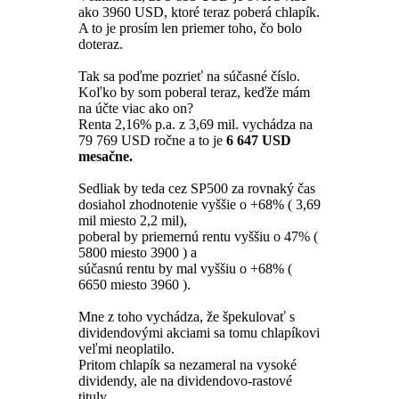
ako 3960 USD, ktoré teraz poberá chlapík.
A to je prosím len priemer toho, čo bolo
doteraz.
Tak sa poďme pozrieť na súčasné číslo.
Koľko by som poberal teraz, keďže mám
na účte viac ako on?
Renta 2,16% p.a. z 3,69 mil. vychádza na
79 769 USD ročne a to je
6 647 USD
mesačne.
Sedliak by teda cez SP500 za rovnaký čas
dosiahol zhodnotenie vyššie o +68% ( 3,69
mil miesto 2,2 mil),
poberal by priemernú rentu vyššiu o 47% (
5800 miesto 3900 ) a
súčasnú rentu by mal vyššiu o +68% (
6650 miesto 3960 ).
Mne z toho vychádza, že špekulovať s
dividendovými akciami sa tomu chlapíkovi
veľmi neoplatilo.
Pritom chlapík sa nezameral na vysoké
dividendy, ale na dividendovo-rastové
tituly.