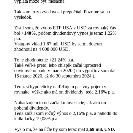
výplata môže byť mesačná.
Tak som to zo zvedavosti prepočítal. Pozrime sa na
výsledok.
Zistil som, že výnos ETF USA v USD za rovnaký čas
bol
+140%
, pričom dividendový výnos je teraz 1,22%
p.a.
Vstupný vklad 1,67 mil. USD by sa mi doteraz
zhodnotil na 4 008 000 USD.
To je zhodnotenie +21,24% p.a. .
Také veľké preto, lebo chlapík začal uprostred
covidového pádu v marci 2020 ( do výpočtov som dal
15 marec 2020, až do 30 septembra 2024 ).
Teraz si hypoteticky naďeľujem pasívny príjem v
rovnakej výške ako má on dividendy: teda 2,16% p.a.
Nahadzujem to od začiatku investície, tak ako on
poberal dividendy.
Teda znížil som ročný výnos o 2,16% p.a. a nahodil do
kalkulačky 19,08% p.a.
Vyšlo mi, že na účte by som teraz mal
3,69 mil. USD.