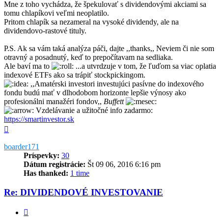
Mne z toho vychádza, že špekulovať s dividendovými akciami sa
tomu chlapíkovi veľmi neoplatilo.
Pritom chlapík sa nezameral na vysoké dividendy, ale na
dividendovo-rastové tituly.
P.S. Ak sa vám taká analýza páči, dajte ,,thanks,, Neviem či nie som
otravný a posadnutý, keď to prepočítavam na sedliaka.
Ale baví ma to
...a utvrdzuje v tom, že ľuďom sa viac oplatia
indexové ETFs ako sa trápiť stockpickingom.
,,Amatérski investori investujúci pasívne do indexového
fondu budú mať v dlhodobom horizonte lepšie výnosy ako
profesionálni manažéri fondov,,
Buffett
Vzdelávanie a užitočné info zadarmo:
https://smartinvestor.sk
Hore
boarder171
Príspevky:
30
Dátum registrácie:
Št 09 06, 2016 6:16 pm
Has thanked:
1 time
Re: DIVIDENDOVÉ INVESTOVANIE
Citovať