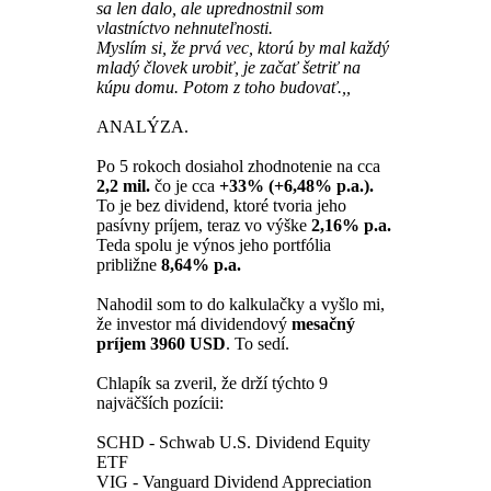
sa len dalo, ale uprednostnil som
vlastníctvo nehnuteľnosti.
Myslím si, že prvá vec, ktorú by mal každý
mladý človek urobiť, je začať šetriť na
kúpu domu. Potom z toho budovať.,,
ANALÝZA.
Po 5 rokoch dosiahol zhodnotenie na cca
2,2 mil.
čo je cca
+33% (+6,48% p.a.).
To je bez dividend, ktoré tvoria jeho
pasívny príjem, teraz vo výške
2,16% p.a.
Teda spolu je výnos jeho portfólia
približne
8,64% p.a.
Nahodil som to do kalkulačky a vyšlo mi,
že investor má dividendový
mesačný
príjem 3960 USD
. To sedí.
Chlapík sa zveril, že drží týchto 9
najväčších pozícii:
SCHD - Schwab U.S. Dividend Equity
ETF
VIG - Vanguard Dividend Appreciation