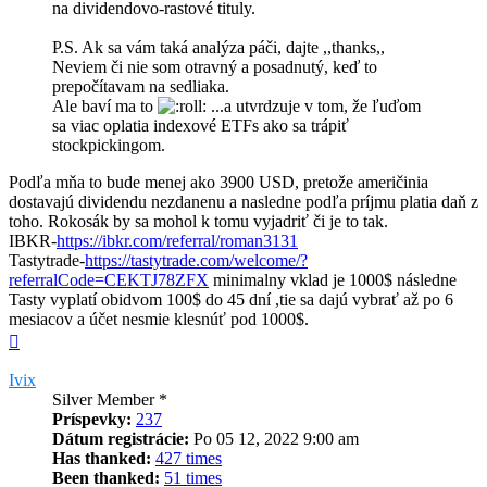
na dividendovo-rastové tituly.
P.S. Ak sa vám taká analýza páči, dajte ,,thanks,,
Neviem či nie som otravný a posadnutý, keď to
prepočítavam na sedliaka.
Ale baví ma to
...a utvrdzuje v tom, že ľuďom
sa viac oplatia indexové ETFs ako sa trápiť
stockpickingom.
Podľa mňa to bude menej ako 3900 USD, pretože američinia
dostavajú dividendu nezdanenu a nasledne podľa príjmu platia daň z
toho. Rokosák by sa mohol k tomu vyjadriť či je to tak.
IBKR-
https://ibkr.com/referral/roman3131
Tastytrade-
https://tastytrade.com/welcome/?
referralCode=CEKTJ78ZFX
minimalny vklad je 1000$ následne
Tasty vyplatí obidvom 100$ do 45 dní ,tie sa dajú vybrať až po 6
mesiacov a účet nesmie klesnúť pod 1000$.
Hore
Ivix
Silver Member *
Príspevky:
237
Dátum registrácie:
Po 05 12, 2022 9:00 am
Has thanked:
427 times
Been thanked:
51 times