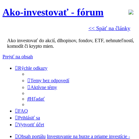
Ako-investovať - fórum
<< Späť na články
Ako investovať do akcií, dlhopisov, fondov, ETF, nehnuteľností,
komodít či krypto mien.
Prejsť na obsah
Rýchle odkazy
Temy bez odpovedí
Aktívne témy
Hľadať
FAQ
Prihlásiť sa
Vytvoriť účet
Obsah portálu
Investovanie na burze a priame investície -