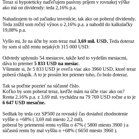
Teraz si hypoteticky naďeľujem pasívny príjem v rovnakej výške
ako má on dividendy: teda 2,16% p.a.
Nahadzujem to od začiatku investície, tak ako on poberal dividendy.
Teda znížil som ročný výnos o 2,16% p.a. a nahodil do kalkulačky
19,08% p.a.
Vyšlo mi, že na účte by som teraz mal
3,69 mil. USD.
Teda doteraz
by som si užil rentu nejakých 315 000 USD.
Odvtedy uplynulo 54 mesiacov, takže ked to vydelím mesiacmi,
dáva to priemer
5 833 USD na mesiac
.
Všimnite si, že 5 833 USD je oveľa viac ako 3960 USD, ktoré teraz
poberá chlapík. A to je prosím len priemer toho, čo bolo doteraz.
Tak sa poďme pozrieť na súčasné číslo.
Koľko by som poberal teraz, keďže mám na účte viac ako on?
Renta 2,16% p.a. z 3,69 mil. vychádza na 79 769 USD ročne a to je
6 647 USD mesačne.
Sedliak by teda cez SP500 za rovnaký čas dosiahol zhodnotenie
vyššie o +68% ( 3,69 mil miesto 2,2 mil),
poberal by priemernú rentu vyššiu o 47% ( 5800 miesto 3900 ) a
súčasnú rentu by mal vyššiu o +68% ( 6650 miesto 3960 ).