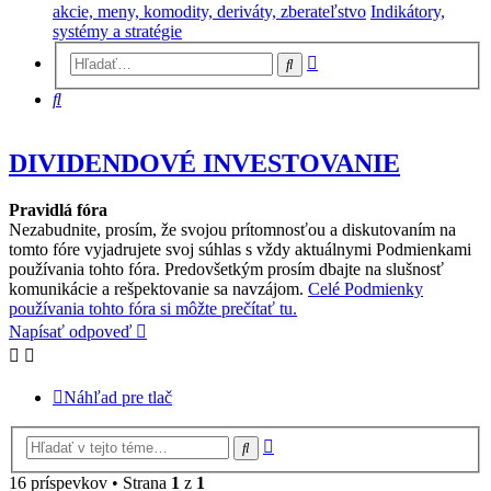
akcie, meny, komodity, deriváty, zberateľstvo
Indikátory,
systémy a stratégie
Rozšírené
Hľadať
vyhľadávanie
Hľadať
DIVIDENDOVÉ INVESTOVANIE
Pravidlá fóra
Nezabudnite, prosím, že svojou prítomnosťou a diskutovaním na
tomto fóre vyjadrujete svoj súhlas s vždy aktuálnymi Podmienkami
používania tohto fóra. Predovšetkým prosím dbajte na slušnosť
komunikácie a rešpektovanie sa navzájom.
Celé Podmienky
používania tohto fóra si môžte prečítať tu.
Napísať odpoveď
Náhľad pre tlač
Rozšírené
Hľadať
vyhľadávanie
16 príspevkov • Strana
1
z
1