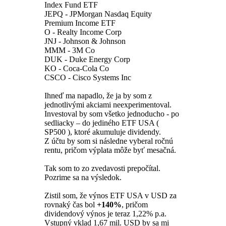
Index Fund ETF
JEPQ - JPMorgan Nasdaq Equity
Premium Income ETF
O - Realty Income Corp
JNJ - Johnson & Johnson
MMM - 3M Co
DUK - Duke Energy Corp
KO - Coca-Cola Co
CSCO - Cisco Systems Inc
Ihneď ma napadlo, že ja by som z
jednotlivými akciami neexperimentoval.
Investoval by som všetko jednoducho - po
sedliacky – do jediného ETF USA (
SP500 ), ktoré akumuluje dividendy.
Z účtu by som si následne vyberal ročnú
rentu, pričom výplata môže byť mesačná.
Tak som to zo zvedavosti prepočítal.
Pozrime sa na výsledok.
Zistil som, že výnos ETF USA v USD za
rovnaký čas bol
+140%
, pričom
dividendový výnos je teraz 1,22% p.a.
Vstupný vklad 1,67 mil. USD by sa mi