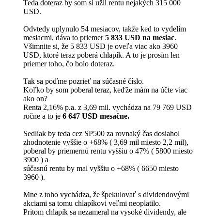
Teda doteraz by som si užil rentu nejakých 315 000
USD.
Odvtedy uplynulo 54 mesiacov, takže ked to vydelím
mesiacmi, dáva to priemer
5 833 USD na mesiac
.
Všimnite si, že 5 833 USD je oveľa viac ako 3960
USD, ktoré teraz poberá chlapík. A to je prosím len
priemer toho, čo bolo doteraz.
Tak sa poďme pozrieť na súčasné číslo.
Koľko by som poberal teraz, keďže mám na účte viac
ako on?
Renta 2,16% p.a. z 3,69 mil. vychádza na 79 769 USD
ročne a to je
6 647 USD mesačne.
Sedliak by teda cez SP500 za rovnaký čas dosiahol
zhodnotenie vyššie o +68% ( 3,69 mil miesto 2,2 mil),
poberal by priemernú rentu vyššiu o 47% ( 5800 miesto
3900 ) a
súčasnú rentu by mal vyššiu o +68% ( 6650 miesto
3960 ).
Mne z toho vychádza, že špekulovať s dividendovými
akciami sa tomu chlapíkovi veľmi neoplatilo.
Pritom chlapík sa nezameral na vysoké dividendy, ale