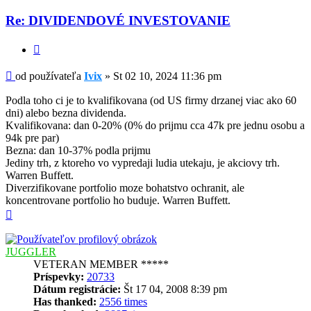
Re: DIVIDENDOVÉ INVESTOVANIE
Citovať
Príspevok
od používateľa
Ivix
»
St 02 10, 2024 11:36 pm
Podla toho ci je to kvalifikovana (od US firmy drzanej viac ako 60
dni) alebo bezna dividenda.
Kvalifikovana: dan 0-20% (0% do prijmu cca 47k pre jednu osobu a
94k pre par)
Bezna: dan 10-37% podla prijmu
Jediny trh, z ktoreho vo vypredaji ludia utekaju, je akciovy trh.
Warren Buffett.
Diverzifikovane portfolio moze bohatstvo ochranit, ale
koncentrovane portfolio ho buduje. Warren Buffett.
Hore
JUGGLER
VETERAN MEMBER *****
Príspevky:
20733
Dátum registrácie:
Št 17 04, 2008 8:39 pm
Has thanked:
2556 times