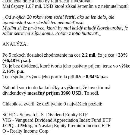
akcie letia dole a bolo by fajn začať investovať.
Mal úspory 1,67 mil. USD ktoré získal šetrením a z nehnuteľností:
„Od svojich 20 rokov som začal šetriť, ako sa len dalo, ale
uprednostnil som vlastníctvo nehnuteľnosti.
Myslím si, že prvá vec, ktorú by mal každý mladý človek urobiť, je
začať šetriť na kúpu domu. Potom z toho budovať.,,
ANALÝZA.
Po 5 rokoch dosiahol zhodnotenie na cca
2,2 mil.
čo je cca
+33%
(+6,48% p.a.).
To je bez dividend, ktoré tvoria jeho pasívny príjem, teraz vo výške
2,16% p.a.
Teda spolu je výnos jeho portfólia približne
8,64% p.a.
Nahodil som to do kalkulačky a vyšlo mi, že investor má
dividendový
mesačný príjem 3960 USD
. To sedí.
Chlapík sa zveril, že drží týchto 9 najväčších pozícii:
SCHD - Schwab U.S. Dividend Equity ETF
VIG - Vanguard Dividend Appreciation Index Fund ETF
JEPQ - JPMorgan Nasdaq Equity Premium Income ETF
O - Realty Income Corp