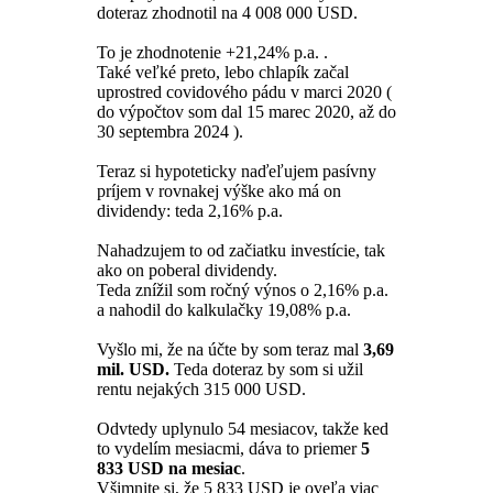
doteraz zhodnotil na 4 008 000 USD.
To je zhodnotenie +21,24% p.a. .
Také veľké preto, lebo chlapík začal
uprostred covidového pádu v marci 2020 (
do výpočtov som dal 15 marec 2020, až do
30 septembra 2024 ).
Teraz si hypoteticky naďeľujem pasívny
príjem v rovnakej výške ako má on
dividendy: teda 2,16% p.a.
Nahadzujem to od začiatku investície, tak
ako on poberal dividendy.
Teda znížil som ročný výnos o 2,16% p.a.
a nahodil do kalkulačky 19,08% p.a.
Vyšlo mi, že na účte by som teraz mal
3,69
mil. USD.
Teda doteraz by som si užil
rentu nejakých 315 000 USD.
Odvtedy uplynulo 54 mesiacov, takže ked
to vydelím mesiacmi, dáva to priemer
5
833 USD na mesiac
.
Všimnite si, že 5 833 USD je oveľa viac