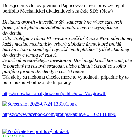
Dnes jeden z clenov premium Papucovych investorov zverejnil
portfolio Mechanickej dividendovej stratégie SDS (New)
Dividend growth - investičný štýl zameraný na výber zdravých
firiem, ktoré platia udržateľnú a nadpriemerne zvyšujúcu sa
dividendu.
Táto stratégia v rámci PI investora beží už 3 roky. Noro nám do nej
každý mesiac mechanicky vyberá globálne firmy, ktoré prejdú
hustým sitom a ponúkajú najvyšší "multiplikátor" (súčet aktuálnej
dividendy a tempa jej rastu).
Je určená predovšetkým investorom, ktorí majú kratší horizont, ako
je potrebný na rastovú stratégiu, alebo plánujú čerpať zo svojho
portfólia formou dividendy o cca 10 rokov.
Tak ak by sa niekomu chcelo, moze to vyhodnotit, pripadne by to
bolo mozno vhodne aj do hitparady
https://snowball-analytics.com/public/p ... tVo#growth
https://www.facebook.com/groups/Papinve ... 1621818896
Hore
JUGGLER