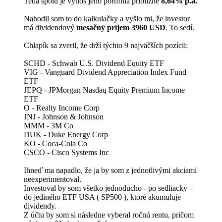
Teda spolu je výnos jeho portfólia približne
8,64% p.a.
Nahodil som to do kalkulačky a vyšlo mi, že investor
má dividendový
mesačný príjem 3960 USD
. To sedí.
Chlapík sa zveril, že drží týchto 9 najväčších pozícii:
SCHD - Schwab U.S. Dividend Equity ETF
VIG - Vanguard Dividend Appreciation Index Fund
ETF
JEPQ - JPMorgan Nasdaq Equity Premium Income
ETF
O - Realty Income Corp
JNJ - Johnson & Johnson
MMM - 3M Co
DUK - Duke Energy Corp
KO - Coca-Cola Co
CSCO - Cisco Systems Inc
Ihneď ma napadlo, že ja by som z jednotlivými akciami
neexperimentoval.
Investoval by som všetko jednoducho - po sedliacky –
do jediného ETF USA ( SP500 ), ktoré akumuluje
dividendy.
Z účtu by som si následne vyberal ročnú rentu, pričom