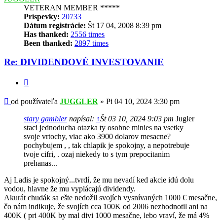
VETERAN MEMBER *****
Príspevky:
20733
Dátum registrácie:
Št 17 04, 2008 8:39 pm
Has thanked:
2556 times
Been thanked:
2897 times
Re: DIVIDENDOVÉ INVESTOVANIE
Citovať
Príspevok
od používateľa
JUGGLER
»
Pi 04 10, 2024 3:30 pm
stary gambler
napísal:
↑
Št 03 10, 2024 9:03 pm
Jugler
staci jednoducha otazka ty osobne minies na vsetky
svoje vrtochy, viac ako 3900 dolarov mesacne?
pochybujem , , tak chlapik je spokojny, a nepotrebuje
tvoje cifri, . ozaj niekedy to s tym prepocitanim
prehanas...
Aj Ladis je spokojný...tvrdí, že mu nevadí ked akcie idú dolu
vodou, hlavne že mu vyplácajú dividendy.
Akurát chudák sa ešte nedožil svojích vysnívaných 1000 € mesačne,
čo nám indikuje, že svojích cca 100K od 2006 nezhodnotil ani na
400K ( pri 400K by mal divi 1000 mesačne, lebo vraví, že má 4%