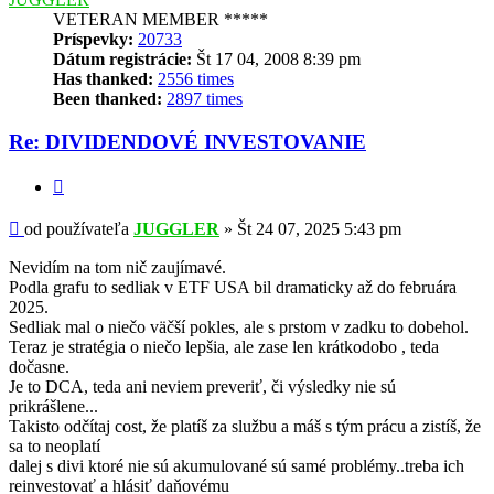
VETERAN MEMBER *****
Príspevky:
20733
Dátum registrácie:
Št 17 04, 2008 8:39 pm
Has thanked:
2556 times
Been thanked:
2897 times
Re: DIVIDENDOVÉ INVESTOVANIE
Citovať
Príspevok
od používateľa
JUGGLER
»
Št 24 07, 2025 5:43 pm
Nevidím na tom nič zaujímavé.
Podla grafu to sedliak v ETF USA bil dramaticky až do februára
2025.
Sedliak mal o niečo väčší pokles, ale s prstom v zadku to dobehol.
Teraz je stratégia o niečo lepšia, ale zase len krátkodobo , teda
dočasne.
Je to DCA, teda ani neviem preveriť, či výsledky nie sú
prikrášlene...
Takisto odčítaj cost, že platíš za službu a máš s tým prácu a zistíš, že
sa to neoplatí
dalej s divi ktoré nie sú akumulované sú samé problémy..treba ich
reinvestovať a hlásiť daňovému