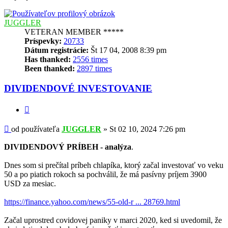
JUGGLER
VETERAN MEMBER *****
Príspevky:
20733
Dátum registrácie:
Št 17 04, 2008 8:39 pm
Has thanked:
2556 times
Been thanked:
2897 times
DIVIDENDOVÉ INVESTOVANIE
Citovať
Príspevok
od používateľa
JUGGLER
»
St 02 10, 2024 7:26 pm
DIVIDENDOVÝ PRÍBEH - analýza
.
Dnes som si prečítal príbeh chlapíka, ktorý začal investovať vo veku
50 a po piatich rokoch sa pochválil, že má pasívny príjem 3900
USD za mesiac.
https://finance.yahoo.com/news/55-old-r ... 28769.html
Začal uprostred covidovej paniky v marci 2020, ked si uvedomil, že