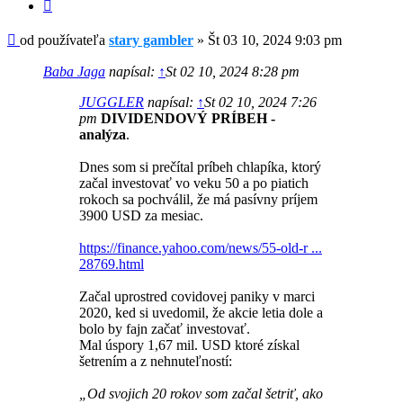
Citovať
Príspevok
od používateľa
stary gambler
»
Št 03 10, 2024 9:03 pm
Baba Jaga
napísal:
↑
St 02 10, 2024 8:28 pm
JUGGLER
napísal:
↑
St 02 10, 2024 7:26
pm
DIVIDENDOVÝ PRÍBEH -
analýza
.
Dnes som si prečítal príbeh chlapíka, ktorý
začal investovať vo veku 50 a po piatich
rokoch sa pochválil, že má pasívny príjem
3900 USD za mesiac.
https://finance.yahoo.com/news/55-old-r ...
28769.html
Začal uprostred covidovej paniky v marci
2020, ked si uvedomil, že akcie letia dole a
bolo by fajn začať investovať.
Mal úspory 1,67 mil. USD ktoré získal
šetrením a z nehnuteľností:
„Od svojich 20 rokov som začal šetriť, ako