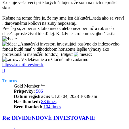
Existuje veľa vecí pri ktorých ľutujem, že som na nich neprišiel
skôr.
Krásne na tomto fóre je, že my sme len diskutéri...teda ako sa vraví
,,darovanému koňovi na zuby nepozeraj,,.
Prečítaj si, zober si z toho niečo, alebo nezober nič a rob si čo
chceš...proste život ide ďalej. Každý je strojcom svojho šťastia.
,,Amatérski investori investujúci pasívne do indexového
fondu budú mať v dlhodobom horizonte lepšie výnosy ako
profesionálni manažéri fondov,,
Buffett
Vzdelávanie a užitočné info zadarmo:
https://smartinvestor.sk
Hore
Truncus
Gold Member **
Príspevky:
506
Dátum registrácie:
Ut 25 04, 2023 10:39 am
Has thanked:
88 times
Been thanked:
104 times
Re: DIVIDENDOVÉ INVESTOVANIE
Citovať