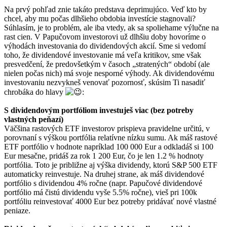
Na prvý pohľad znie takáto predstava deprimujúco. Veď kto by
chcel, aby mu počas dlhšieho obdobia investície stagnovali?
Súhlasím, je to problém, ale iba vtedy, ak sa spoliehame výlučne na
rast cien. V Papučovom investorovi už dlhšiu doby hovoríme o
výhodách investovania do dividendových akcií. Sme si vedomí
toho, že dividendové investovanie má veľa kritikov, sme však
presvedčení, že predovšetkým v časoch „stratených“ období (ale
nielen počas nich) má svoje nesporné výhody. Ak dividendovému
investovaniu nezvykneš venovať pozornosť, skúsim Ti nasadiť
chrobáka do hlavy
:
S dividendovým portfóliom investuješ viac (bez potreby
vlastných peňazí)
Väčšina rastových ETF investorov prispieva pravidelne určitú, v
porovnaní s výškou portfólia relatívne nízku sumu. Ak máš rastové
ETF portfólio v hodnote napríklad 100 000 Eur a odkladáš si 100
Eur mesačne, pridáš za rok 1 200 Eur, čo je len 1.2 % hodnoty
portfólia. Toto je približne aj výška dividendy, ktorú S&P 500 ETF
automaticky reinvestuje. Na druhej strane, ak máš dividendové
portfólio s dividendou 4% ročne (napr. Papučové dividendové
portfólio má čistú dividendu vyše 5.5% ročne), vieš pri 100k
portfóliu reinvestovať 4000 Eur bez potreby pridávať nové vlastné
peniaze.