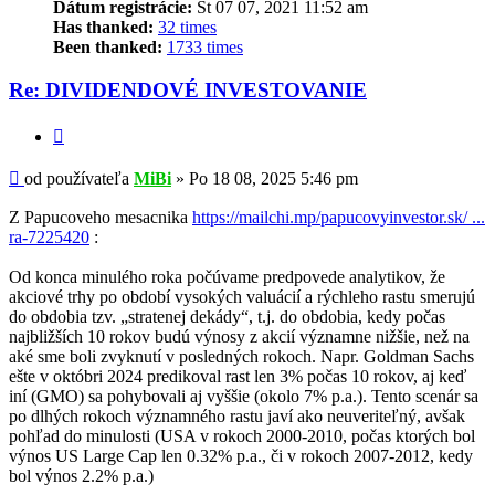
Dátum registrácie:
St 07 07, 2021 11:52 am
Has thanked:
32 times
Been thanked:
1733 times
Re: DIVIDENDOVÉ INVESTOVANIE
Citovať
Príspevok
od používateľa
MiBi
»
Po 18 08, 2025 5:46 pm
Z Papucoveho mesacnika
https://mailchi.mp/papucovyinvestor.sk/ ...
ra-7225420
:
Od konca minulého roka počúvame predpovede analytikov, že
akciové trhy po období vysokých valuácií a rýchleho rastu smerujú
do obdobia tzv. „stratenej dekády“, t.j. do obdobia, kedy počas
najbližších 10 rokov budú výnosy z akcií významne nižšie, než na
aké sme boli zvyknutí v posledných rokoch. Napr. Goldman Sachs
ešte v októbri 2024 predikoval rast len 3% počas 10 rokov, aj keď
iní (GMO) sa pohybovali aj vyššie (okolo 7% p.a.). Tento scenár sa
po dlhých rokoch významného rastu javí ako neuveriteľný, avšak
pohľad do minulosti (USA v rokoch 2000-2010, počas ktorých bol
výnos US Large Cap len 0.32% p.a., či v rokoch 2007-2012, kedy
bol výnos 2.2% p.a.)