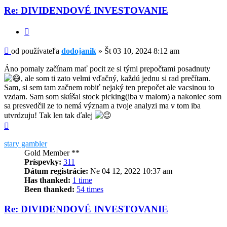
Re: DIVIDENDOVÉ INVESTOVANIE
Citovať
Príspevok
od používateľa
dodojanik
»
Št 03 10, 2024 8:12 am
Áno pomaly začínam mať pocit ze si tými prepočtami posadnuty
, ale som ti zato velmi vďačný, každú jednu si rad prečítam.
Sam, si sem tam začnem robiť nejaký ten prepočet ale vacsinou to
vzdam. Sam som skúšal stock picking(iba v malom) a nakoniec som
sa presvedčil ze to nemá význam a tvoje analyzi ma v tom iba
utvrdzuju! Tak len tak ďalej
Hore
stary gambler
Gold Member **
Príspevky:
311
Dátum registrácie:
Ne 04 12, 2022 10:37 am
Has thanked:
1 time
Been thanked:
54 times
Re: DIVIDENDOVÉ INVESTOVANIE