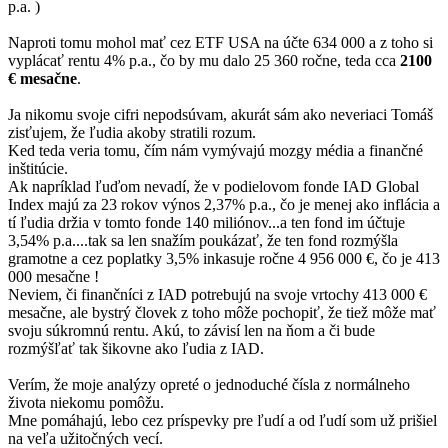
p.a. )
Naproti tomu mohol mať cez ETF USA na účte 634 000 a z toho si
vyplácať rentu 4% p.a., čo by mu dalo 25 360 ročne, teda cca
2100
€ mesačne
.
Ja nikomu svoje cifri nepodsúvam, akurát sám ako neveriaci Tomáš
zisťujem, že ľudia akoby stratili rozum.
Ked teda veria tomu, čím nám vymývajú mozgy média a finančné
inštitúcie.
Ak napríklad ľuďom nevadí, že v podielovom fonde IAD Global
Index majú za 23 rokov výnos 2,37% p.a., čo je menej ako inflácia a
tí ľudia držia v tomto fonde 140 miliónov...a ten fond im účtuje
3,54% p.a....tak sa len snažím poukázať, že ten fond rozmýšla
gramotne a cez poplatky 3,5% inkasuje ročne 4 956 000 €, čo je 413
000 mesačne !
Neviem, či finančníci z IAD potrebujú na svoje vrtochy 413 000 €
mesačne, ale bystrý človek z toho môže pochopiť, že tiež môže mať
svoju súkromnú rentu. Akú, to závisí len na ňom a či bude
rozmýšľať tak šikovne ako ľudia z IAD.
Verím, že moje analýzy opreté o jednoduché čísla z normálneho
života niekomu pomôžu.
Mne pomáhajú, lebo cez príspevky pre ľudí a od ľudí som už prišiel
na veľa užitočných vecí.