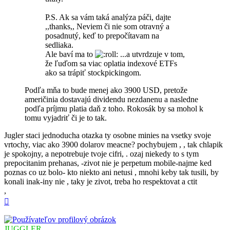
P.S. Ak sa vám taká analýza páči, dajte
,,thanks,, Neviem či nie som otravný a
posadnutý, keď to prepočítavam na
sedliaka.
Ale baví ma to
...a utvrdzuje v tom,
že ľuďom sa viac oplatia indexové ETFs
ako sa trápiť stockpickingom.
Podľa mňa to bude menej ako 3900 USD, pretože
američinia dostavajú dividendu nezdanenu a nasledne
podľa príjmu platia daň z toho. Rokosák by sa mohol k
tomu vyjadriť či je to tak.
Jugler staci jednoducha otazka ty osobne minies na vsetky svoje
vrtochy, viac ako 3900 dolarov meacne? pochybujem , , tak chlapik
je spokojny, a nepotrebuje tvoje cifri, . ozaj niekedy to s tym
prepocitanim prehanas, -zivot nie je perpetum mobile-najme ked
poznas co uz bolo- kto niekto ani netusi , mnohi keby tak tusili, by
konali inak-iny nie , taky je zivot, treba ho respektovat a ctit
,
Hore
JUGGLER