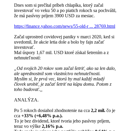
Dnes som si prečítal príbeh chlapíka, ktorý začal
investovať vo veku 50 a po piatich rokoch sa pochválil,
že má pasívny príjem 3900 USD za mesiac.
https://finance.yahoo.com/news/55-old-r ... 28769.html
Začal uprostred covidovej paniky v marci 2020, ked si
uvedomil, že akcie letia dole a bolo by fajn začať
investovať.
Mal úspory 1,67 mil. USD ktoré získal šetrením a z
nehnuteľností:
„Od svojich 20 rokov som začal šetriť, ako sa len dalo,
ale uprednostnil som vlastníctvo nehnuteľnosti.
Myslím si, že prvá vec, ktorú by mal každý mladý
človek urobiť, je začať šetriť na kúpu domu. Potom z
toho budovať.,,
ANALÝZA.
Po 5 rokoch dosiahol zhodnotenie na cca
2,2 mil.
čo je
cca
+33% (+6,48% p.a.).
To je bez dividend, ktoré tvoria jeho pasívny príjem,
teraz vo výške
2,16% p.a.