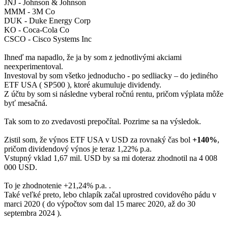
JNJ - Johnson & Johnson
MMM - 3M Co
DUK - Duke Energy Corp
KO - Coca-Cola Co
CSCO - Cisco Systems Inc
Ihneď ma napadlo, že ja by som z jednotlivými akciami
neexperimentoval.
Investoval by som všetko jednoducho - po sedliacky – do jediného
ETF USA ( SP500 ), ktoré akumuluje dividendy.
Z účtu by som si následne vyberal ročnú rentu, pričom výplata môže
byť mesačná.
Tak som to zo zvedavosti prepočítal. Pozrime sa na výsledok.
Zistil som, že výnos ETF USA v USD za rovnaký čas bol
+140%
,
pričom dividendový výnos je teraz 1,22% p.a.
Vstupný vklad 1,67 mil. USD by sa mi doteraz zhodnotil na 4 008
000 USD.
To je zhodnotenie +21,24% p.a. .
Také veľké preto, lebo chlapík začal uprostred covidového pádu v
marci 2020 ( do výpočtov som dal 15 marec 2020, až do 30
septembra 2024 ).