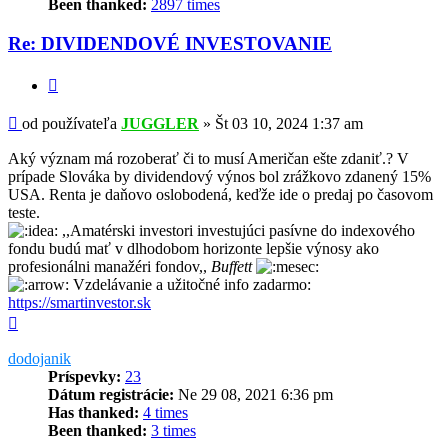
Been thanked:
2897 times
Re: DIVIDENDOVÉ INVESTOVANIE
Citovať
Príspevok
od používateľa
JUGGLER
»
Št 03 10, 2024 1:37 am
Aký význam má rozoberať či to musí Američan ešte zdaniť.? V
prípade Slováka by dividendový výnos bol zrážkovo zdanený 15%
USA. Renta je daňovo oslobodená, keďže ide o predaj po časovom
teste.
,,Amatérski investori investujúci pasívne do indexového
fondu budú mať v dlhodobom horizonte lepšie výnosy ako
profesionálni manažéri fondov,,
Buffett
Vzdelávanie a užitočné info zadarmo:
https://smartinvestor.sk
Hore
dodojanik
Príspevky:
23
Dátum registrácie:
Ne 29 08, 2021 6:36 pm
Has thanked:
4 times
Been thanked:
3 times