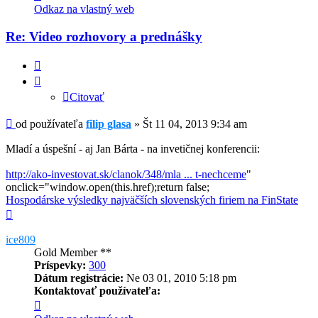
informácie
Odkaz na vlastný web
používateľa
-
Re: Video rozhovory a prednášky
filip
glasa
Citovať
Citovať
Príspevok
od používateľa
filip glasa
»
Št 11 04, 2013 9:34 am
Mladí a úspešní - aj Jan Bárta - na invetičnej konferencii:
http://ako-investovat.sk/clanok/348/mla ... t-nechceme
"
onclick="window.open(this.href);return false;
Hospodárske výsledky najväčších slovenských firiem na FinState
Hore
ice809
Gold Member **
Príspevky:
300
Dátum registrácie:
Ne 03 01, 2010 5:18 pm
Kontaktovať používateľa:
Kontaktné
informácie