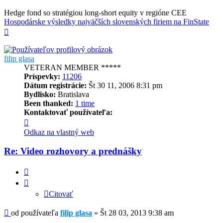
Hedge fond so stratégiou long-short equity v regióne CEE
Hospodárske výsledky najväčších slovenských firiem na FinState
Hore
filip glasa
VETERAN MEMBER *****
Príspevky:
11206
Dátum registrácie:
Št 30 11, 2006 8:31 pm
Bydlisko:
Bratislava
Been thanked:
1 time
Kontaktovať používateľa:
Kontaktné
informácie
Odkaz na vlastný web
používateľa
-
Re: Video rozhovory a prednášky
filip
glasa
Citovať
Citovať
Príspevok
od používateľa
filip glasa
»
Št 28 03, 2013 9:38 am