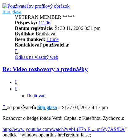
filip glasa
VETERAN MEMBER *****
Príspevky:
11206
Dátum registrácie:
Št 30 11, 2006 8:31 pm
Bydlisko:
Bratislava
Been thanked:
1 time
Kontaktovať používateľa:
Kontaktné
informácie
Odkaz na vlastný web
používateľa
-
Re: Video rozhovory a prednášky
filip
glasa
Citovať
Citovať
Príspevok
od používateľa
filip glasa
»
St 27 03, 2013 4:17 pm
Rozhovor o hedge fonde Verdi Capital z Kateřinou Zychovou:
http://www.youtube.com/watch?v=bLfF7n-E ... mrVy7ASfEA
"
onclick="window.open(this.href);return false;