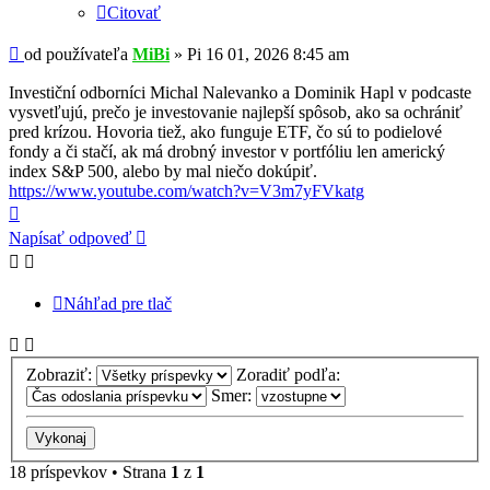
Citovať
Príspevok
od používateľa
MiBi
»
Pi 16 01, 2026 8:45 am
Investiční odborníci Michal Nalevanko a Dominik Hapl v podcaste
vysvetľujú, prečo je investovanie najlepší spôsob, ako sa ochrániť
pred krízou. Hovoria tiež, ako funguje ETF, čo sú to podielové
fondy a či stačí, ak má drobný investor v portfóliu len americký
index S&P 500, alebo by mal niečo dokúpiť.
https://www.youtube.com/watch?v=V3m7yFVkatg
Hore
Napísať odpoveď
Náhľad pre tlač
Zobraziť:
Zoradiť podľa:
Smer:
18 príspevkov • Strana
1
z
1