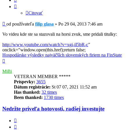
Citovať
Príspevok
od používateľa
filip glasa
»
Po 29 04, 2013 7:46 am
Vo videu kde ste sa stazovali na horsi zvuk, sme pridali titulky:
http://www.youtube.com/watch?v=xgi-iI5bR-c
"
onclick="window.open(this.href);return false;
Hospodárske výsledky najväčších slovenských firiem na FinState
Hore
MiBi
VETERAN MEMBER *****
Príspevky:
3655
Dátum registrácie:
St 07 07, 2021 11:52 am
Has thanked:
32 times
Been thanked:
1730 times
Nedržte priveľa hotovosti, radšej investujte
Citovať