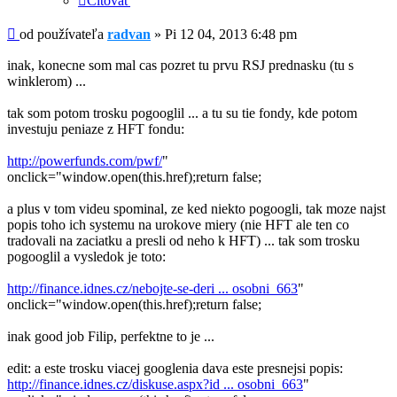
Citovať
Príspevok
od používateľa
radvan
»
Pi 12 04, 2013 6:48 pm
inak, konecne som mal cas pozret tu prvu RSJ prednasku (tu s
winklerom) ...
tak som potom trosku pogooglil ... a tu su tie fondy, kde potom
investuju peniaze z HFT fondu:
http://powerfunds.com/pwf/
"
onclick="window.open(this.href);return false;
a plus v tom videu spominal, ze ked niekto pogoogli, tak moze najst
popis toho ich systemu na urokove miery (nie HFT ale ten co
tradovali na zaciatku a presli od neho k HFT) ... tak som trosku
pogooglil a vysledok je toto:
http://finance.idnes.cz/nebojte-se-deri ... osobni_663
"
onclick="window.open(this.href);return false;
inak good job Filip, perfektne to je ...
edit: a este trosku viacej googlenia dava este presnejsi popis:
http://finance.idnes.cz/diskuse.aspx?id ... osobni_663
"