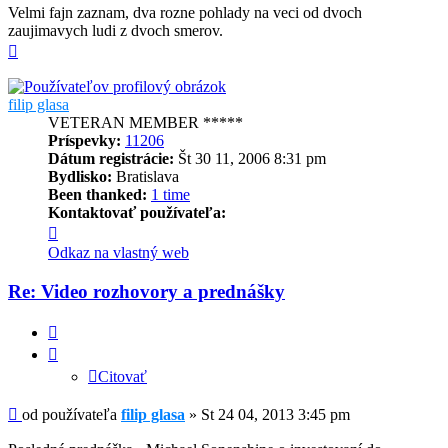
Velmi fajn zaznam, dva rozne pohlady na veci od dvoch
zaujimavych ludi z dvoch smerov.
Hore
filip glasa
VETERAN MEMBER *****
Príspevky:
11206
Dátum registrácie:
Št 30 11, 2006 8:31 pm
Bydlisko:
Bratislava
Been thanked:
1 time
Kontaktovať používateľa:
Kontaktné
informácie
Odkaz na vlastný web
používateľa
-
Re: Video rozhovory a prednášky
filip
glasa
Citovať
Citovať
Príspevok
od používateľa
filip glasa
»
St 24 04, 2013 3:45 pm