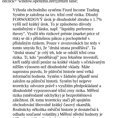
onclick="window.open(this.href);return false;
Výhoda obchodního systému Fixed Income Trading
Systém je založena na tzv. tržní ceně rizika. Dlouhý
FORWARDOVÝ úrok je dlouhodobě zhruba o 1.7%
vyšší než krátký úrok. To je způsobeno důvody
nastíněnými v článku, např. "liquidity preference
theory". Využít této rizikové prémie (market price of
risk) se dá s příslušnou pákou a pochopitelně s
příslušným rizikem. Pouze v uvozovnkách lze tedy v
tomto smyslu říci, že "druhá strana prodělává". Ta
"druhá strana" je celý trh, kde se odráží tržní cena
rizika. Ti, kdo "prodělávají" jsou řekněme investoří,
kteří raději uloží peníze na krátké vklady s očekávaným
nižším výnosem než dlouhodobé vklady. Máte
naprostou pravdu, že půlroční historie není velká
informační hodnota. Systém v žádném případě není
založen na půlroční historii. Systém byl nejprve
teoreticky odvozen právě s využitím předpokládané a
dlouhodobě vypozorované tržní ceny rizika. Měření
rizika (směrodanté odchylky) je bezproblémová
záležitost. (K tomu teoreticky stačí při spojitém
obchodování libovolně krátký časový okamžik.
Realisticky několika měsíční historie je dostatečná k
odhadu současné volatility.) Měření střední hodnoty je