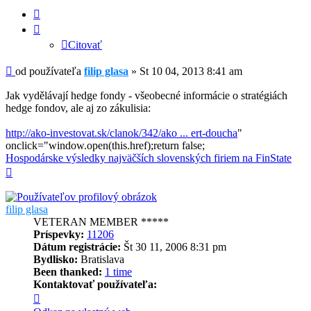
glasa
Citovať
Citovať
Príspevok
od používateľa
filip glasa
»
St 10 04, 2013 8:41 am
Jak vydělávají hedge fondy - všeobecné informácie o stratégiách
hedge fondov, ale aj zo zákulisia:
http://ako-investovat.sk/clanok/342/ako ... ert-doucha
"
onclick="window.open(this.href);return false;
Hospodárske výsledky najväčších slovenských firiem na FinState
Hore
filip glasa
VETERAN MEMBER *****
Príspevky:
11206
Dátum registrácie:
Št 30 11, 2006 8:31 pm
Bydlisko:
Bratislava
Been thanked:
1 time
Kontaktovať používateľa:
Kontaktné
informácie