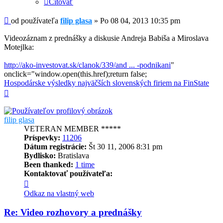
Citovať
Príspevok
od používateľa
filip glasa
»
Po 08 04, 2013 10:35 pm
Videozáznam z prednášky a diskusie Andreja Babiša a Miroslava
Motejlka:
http://ako-investovat.sk/clanok/339/and ... -podnikani
"
onclick="window.open(this.href);return false;
Hospodárske výsledky najväčších slovenských firiem na FinState
Hore
filip glasa
VETERAN MEMBER *****
Príspevky:
11206
Dátum registrácie:
Št 30 11, 2006 8:31 pm
Bydlisko:
Bratislava
Been thanked:
1 time
Kontaktovať používateľa:
Kontaktné
informácie
Odkaz na vlastný web
používateľa
-
Re: Video rozhovory a prednášky
filip