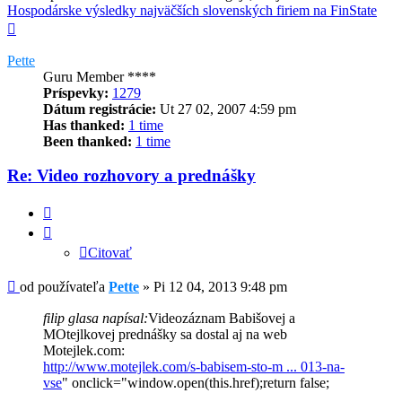
Hospodárske výsledky najväčších slovenských firiem na FinState
Hore
Pette
Guru Member ****
Príspevky:
1279
Dátum registrácie:
Ut 27 02, 2007 4:59 pm
Has thanked:
1 time
Been thanked:
1 time
Re: Video rozhovory a prednášky
Citovať
Citovať
Príspevok
od používateľa
Pette
»
Pi 12 04, 2013 9:48 pm
filip glasa napísal:
Videozáznam Babišovej a
MOtejlkovej prednášky sa dostal aj na web
Motejlek.com:
http://www.motejlek.com/s-babisem-sto-m ... 013-na-
vse
" onclick="window.open(this.href);return false;