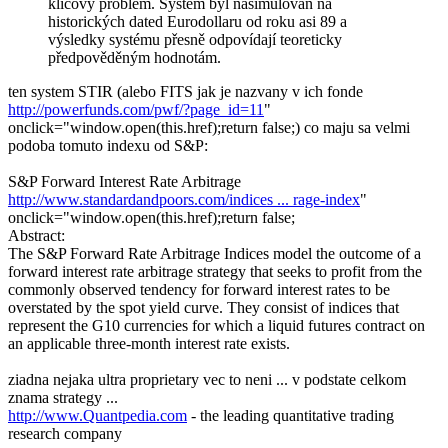
klíčový problém. Systém byl nasimulován na
historických dated Eurodollaru od roku asi 89 a
výsledky systému přesně odpovídají teoreticky
předpověděným hodnotám.
ten system STIR (alebo FITS jak je nazvany v ich fonde
http://powerfunds.com/pwf/?page_id=11
"
onclick="window.open(this.href);return false;) co maju sa velmi
podoba tomuto indexu od S&P:
S&P Forward Interest Rate Arbitrage
http://www.standardandpoors.com/indices ... rage-index
"
onclick="window.open(this.href);return false;
Abstract:
The S&P Forward Rate Arbitrage Indices model the outcome of a
forward interest rate arbitrage strategy that seeks to profit from the
commonly observed tendency for forward interest rates to be
overstated by the spot yield curve. They consist of indices that
represent the G10 currencies for which a liquid futures contract on
an applicable three-month interest rate exists.
ziadna nejaka ultra proprietary vec to neni ... v podstate celkom
znama strategy ...
http://www.Quantpedia.com
- the leading quantitative trading
research company