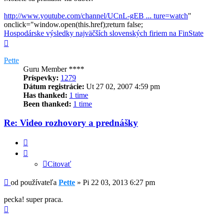
http://www.youtube.com/channel/UCnL-gEB ... ture=watch
"
onclick="window.open(this.href);return false;
Hospodárske výsledky najväčších slovenských firiem na FinState
Hore
Pette
Guru Member ****
Príspevky:
1279
Dátum registrácie:
Ut 27 02, 2007 4:59 pm
Has thanked:
1 time
Been thanked:
1 time
Re: Video rozhovory a prednášky
Citovať
Citovať
Príspevok
od používateľa
Pette
»
Pi 22 03, 2013 6:27 pm
pecka! super praca.
Hore