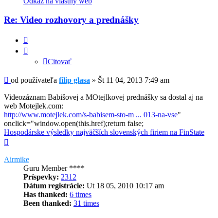
Odkaz na vlastný web
používateľa
-
Re: Video rozhovory a prednášky
filip
glasa
Citovať
Citovať
Príspevok
od používateľa
filip glasa
»
Št 11 04, 2013 7:49 am
Videozáznam Babišovej a MOtejlkovej prednášky sa dostal aj na
web Motejlek.com:
http://www.motejlek.com/s-babisem-sto-m ... 013-na-vse
"
onclick="window.open(this.href);return false;
Hospodárske výsledky najväčších slovenských firiem na FinState
Hore
Airmike
Guru Member ****
Príspevky:
2312
Dátum registrácie:
Ut 18 05, 2010 10:17 am
Has thanked:
6 times
Been thanked:
31 times