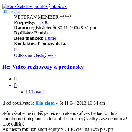
filip glasa
VETERAN MEMBER *****
Príspevky:
11206
Dátum registrácie:
Št 30 11, 2006 8:31 pm
Bydlisko:
Bratislava
Been thanked:
1 time
Kontaktovať používateľa:
Kontaktné
informácie
Odkaz na vlastný web
používateľa
-
Re: Video rozhovory a prednášky
filip
glasa
Citovať
Citovať
Príspevok
od používateľa
filip glasa
»
Št 11 04, 2013 10:34 am
skôr všeobecne či dáš peniaze do akéhokoľvek hedge fondu s
podobnou stratégioue a cieľami. Lebo ich výsledky zase nebudú až
také odlišné.
Ak niekto robí lon-short equity v CEE, cieli na 10% p.a. pri