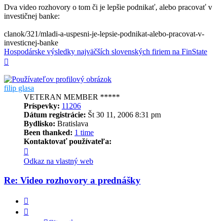
Dva video rozhovory o tom či je lepšie podnikať, alebo pracovať v
investičnej banke:
clanok/321/mladi-a-uspesni-je-lepsie-podnikat-alebo-pracovat-v-
investicnej-banke
Hospodárske výsledky najväčších slovenských firiem na FinState
Hore
filip glasa
VETERAN MEMBER *****
Príspevky:
11206
Dátum registrácie:
Št 30 11, 2006 8:31 pm
Bydlisko:
Bratislava
Been thanked:
1 time
Kontaktovať používateľa:
Kontaktné
informácie
Odkaz na vlastný web
používateľa
-
Re: Video rozhovory a prednášky
filip
glasa
Citovať