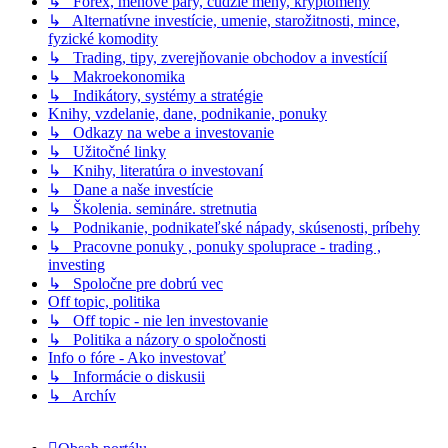
↳ Forex, menové páry, cudzie meny, kryptomeny
↳ Alternatívne investície, umenie, starožitnosti, mince,
fyzické komodity
↳ Trading, tipy, zverejňovanie obchodov a investícií
↳ Makroekonomika
↳ Indikátory, systémy a stratégie
Knihy, vzdelanie, dane, podnikanie, ponuky
↳ Odkazy na webe a investovanie
↳ Užitočné linky
↳ Knihy, literatúra o investovaní
↳ Dane a naše investície
↳ Školenia. semináre. stretnutia
↳ Podnikanie, podnikateľské nápady, skúsenosti, príbehy
↳ Pracovne ponuky , ponuky spoluprace - trading ,
investing
↳ Spoločne pre dobrú vec
Off topic, politika
↳ Off topic - nie len investovanie
↳ Politika a názory o spoločnosti
Info o fóre - Ako investovať
↳ Informácie o diskusii
↳ Archív