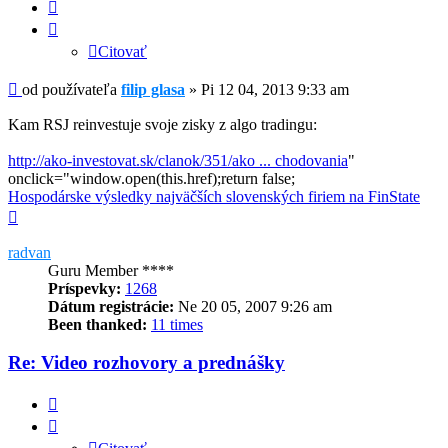
Citovať
Citovať
Príspevok
od používateľa
filip glasa
»
Pi 12 04, 2013 9:33 am
Kam RSJ reinvestuje svoje zisky z algo tradingu:
http://ako-investovat.sk/clanok/351/ako ... chodovania
"
onclick="window.open(this.href);return false;
Hospodárske výsledky najväčších slovenských firiem na FinState
Hore
radvan
Guru Member ****
Príspevky:
1268
Dátum registrácie:
Ne 20 05, 2007 9:26 am
Been thanked:
11 times
Re: Video rozhovory a prednášky
Citovať