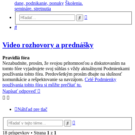
dane, podnikanie, ponuky
Školenia.
semináre. stretnutia
Rozšírené
Hľadať
vyhľadávanie
Hľadať
Video rozhovory a prednášky
Pravidlá fóra
Nezabudnite, prosím, že svojou prítomnosťou a diskutovaním na
tomto fóre vyjadrujete svoj súhlas s vždy aktuálnymi Podmienkami
používania tohto fóra. Predovšetkým prosím dbajte na slušnosť
komunikácie a rešpektovanie sa navzájom.
Celé Podmienky
používania tohto fóra si môžte prečítať tu.
Napísať odpoveď
Náhľad pre tlač
Rozšírené
Hľadať
vyhľadávanie
18 príspevkov • Strana
1
z
1