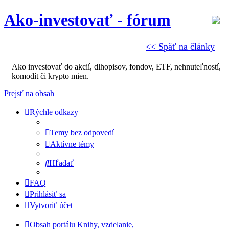
Ako-investovať - fórum
<< Späť na články
Ako investovať do akcií, dlhopisov, fondov, ETF, nehnuteľností,
komodít či krypto mien.
Prejsť na obsah
Rýchle odkazy
Temy bez odpovedí
Aktívne témy
Hľadať
FAQ
Prihlásiť sa
Vytvoriť účet
Obsah portálu
Knihy, vzdelanie,