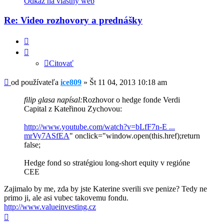
Odkaz na vlastný web
používateľa
-
Re: Video rozhovory a prednášky
ice809
Citovať
Citovať
Príspevok
od používateľa
ice809
»
Št 11 04, 2013 10:18 am
filip glasa napísal:
Rozhovor o hedge fonde Verdi
Capital z Kateřinou Zychovou:
http://www.youtube.com/watch?v=bLfF7n-E ...
mrVy7ASfEA
" onclick="window.open(this.href);return
false;
Hedge fond so stratégiou long-short equity v regióne
CEE
Zajimalo by me, zda by jste Katerine sverili sve penize? Tedy ne
primo ji, ale asi vubec takovemu fondu.
http://www.valueinvesting.cz
Hore