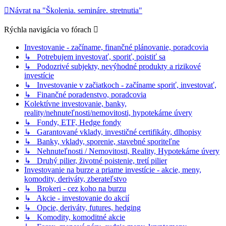
Návrat na "Školenia. semináre. stretnutia"
Rýchla navigácia vo fórach
Investovanie - začíname, finančné plánovanie, poradcovia
↳ Potrebujem investovať, sporiť, poistiť sa
↳ Podozrivé subjekty, nevýhodné produkty a rizikové
investície
↳ Investovanie v začiatkoch - začíname sporiť, investovať,
↳ Finančné poradenstvo, poradcovia
Kolektívne investovanie, banky,
reality/nehnuteľnosti/nemovitosti, hypotekárne úvery
↳ Fondy, ETF, Hedge fondy
↳ Garantované vklady, investičné certifikáty, dlhopisy
↳ Banky, vklady, sporenie, stavebné sporiteľne
↳ Nehnuteľnosti / Nemovitosti, Reality, Hypotekárne úvery
↳ Druhý pilier, životné poistenie, tretí pilier
Investovanie na burze a priame investície - akcie, meny,
komodity, deriváty, zberateľstvo
↳ Brokeri - cez koho na burzu
↳ Akcie - investovanie do akcií
↳ Opcie, deriváty, futures, hedging
↳ Komodity, komoditné akcie