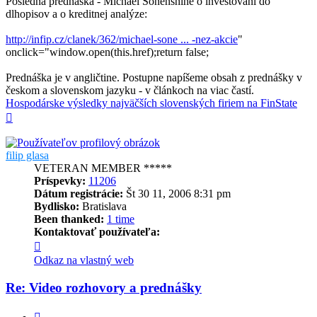
Posledná prednáška - Michael Sonenshine o investovaní do
dlhopisov a o kreditnej analýze:
http://infip.cz/clanek/362/michael-sone ... -nez-akcie
"
onclick="window.open(this.href);return false;
Prednáška je v angličtine. Postupne napíšeme obsah z prednášky v
českom a slovenskom jazyku - v článkoch na viac častí.
Hospodárske výsledky najväčších slovenských firiem na FinState
Hore
filip glasa
VETERAN MEMBER *****
Príspevky:
11206
Dátum registrácie:
Št 30 11, 2006 8:31 pm
Bydlisko:
Bratislava
Been thanked:
1 time
Kontaktovať používateľa:
Kontaktné
informácie
Odkaz na vlastný web
používateľa
-
Re: Video rozhovory a prednášky
filip
glasa
Citovať