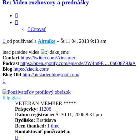
Re: Video rozhovory a prednášky
Citovať
Citovať
Príspevok
od používateľa
Airmike
»
Št 11 04, 2013 9:13 am
inac paradne videa
dakujeme
Contact
https://twitter.com/Airstarter
Podcast
https://open.spotify.com/episode/2W4m9E ... 0h008Z9JaA
Blog
https://ziacik.com/
Blog Old
http://airstarter.blogspot.com/
Hore
filip glasa
VETERAN MEMBER *****
Príspevky:
11206
Dátum registrácie:
Št 30 11, 2006 8:31 pm
Bydlisko:
Bratislava
Been thanked:
1 time
Kontaktovať používateľa:
Kontaktné