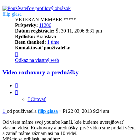
filip glasa
VETERAN MEMBER *****
Príspevky:
11206
Dátum registrácie:
Št 30 11, 2006 8:31 pm
Bydlisko:
Bratislava
Been thanked:
1 time
Kontaktovať používateľa:
Kontaktné
informácie
Odkaz na vlastný web
používateľa
-
Video rozhovory a prednášky
filip
glasa
Citovať
Citovať
Príspevok
od používateľa
filip glasa
»
Pi 22 03, 2013 9:24 am
Od všera máme svoj youtube kanál, kde budeme uverejňovať
vlastné videá. Rozhovory a prednášky. prvé video sme pridali včera
a zatiaľ máme záznam asi na 10 videí.
Môžete sa prihlásiť na odber: