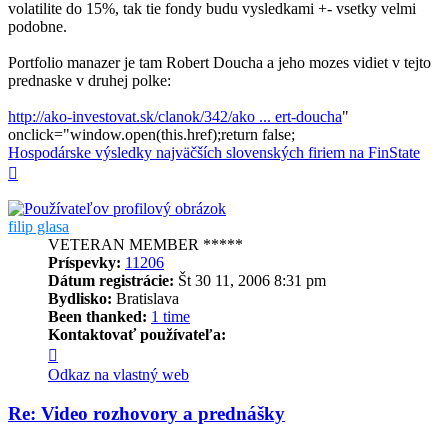
volatilite do 15%, tak tie fondy budu vysledkami +- vsetky velmi
podobne.
Portfolio manazer je tam Robert Doucha a jeho mozes vidiet v tejto
prednaske v druhej polke:
http://ako-investovat.sk/clanok/342/ako ... ert-doucha
"
onclick="window.open(this.href);return false;
Hospodárske výsledky najväčších slovenských firiem na FinState
Hore
filip glasa
VETERAN MEMBER *****
Príspevky:
11206
Dátum registrácie:
Št 30 11, 2006 8:31 pm
Bydlisko:
Bratislava
Been thanked:
1 time
Kontaktovať používateľa:
Kontaktné
informácie
Odkaz na vlastný web
používateľa
-
Re: Video rozhovory a prednášky
filip
glasa