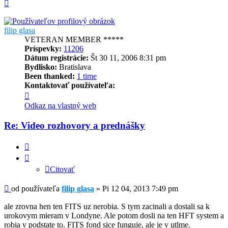
Hore
filip glasa
VETERAN MEMBER *****
Príspevky:
11206
Dátum registrácie:
Št 30 11, 2006 8:31 pm
Bydlisko:
Bratislava
Been thanked:
1 time
Kontaktovať používateľa:
Kontaktné
informácie
Odkaz na vlastný web
používateľa
-
Re: Video rozhovory a prednášky
filip
glasa
Citovať
Citovať
Príspevok
od používateľa
filip glasa
»
Pi 12 04, 2013 7:49 pm
ale zrovna hen ten FITS uz nerobia. S tym zacinali a dostali sa k
urokovym mieram v Londyne. Ale potom dosli na ten HFT system a
robia v podstate to. FITS fond sice funguje, ale je v utlme.