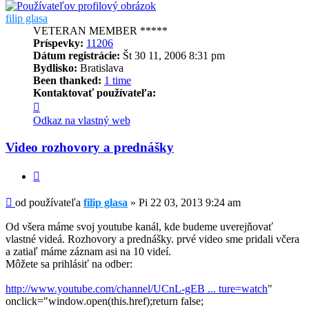
filip glasa
VETERAN MEMBER *****
Príspevky:
11206
Dátum registrácie:
Št 30 11, 2006 8:31 pm
Bydlisko:
Bratislava
Been thanked:
1 time
Kontaktovať používateľa:
Kontaktné
informácie
Odkaz na vlastný web
používateľa
-
Video rozhovory a prednášky
filip
glasa
Citovať
Príspevok
od používateľa
filip glasa
»
Pi 22 03, 2013 9:24 am
Od všera máme svoj youtube kanál, kde budeme uverejňovať
vlastné videá. Rozhovory a prednášky. prvé video sme pridali včera
a zatiaľ máme záznam asi na 10 videí.
Môžete sa prihlásiť na odber:
http://www.youtube.com/channel/UCnL-gEB ... ture=watch
"
onclick="window.open(this.href);return false;