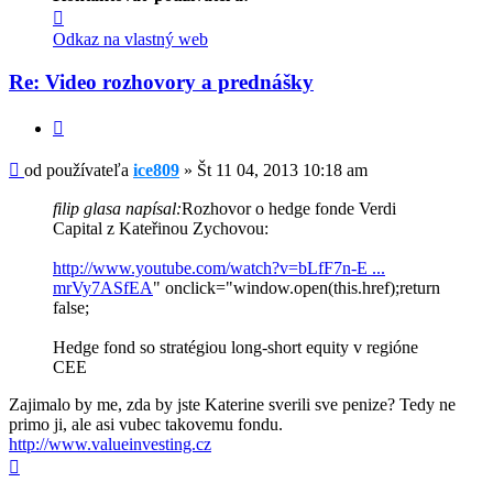
Kontaktné
informácie
Odkaz na vlastný web
používateľa
-
Re: Video rozhovory a prednášky
ice809
Citovať
Príspevok
od používateľa
ice809
»
Št 11 04, 2013 10:18 am
filip glasa napísal:
Rozhovor o hedge fonde Verdi
Capital z Kateřinou Zychovou:
http://www.youtube.com/watch?v=bLfF7n-E ...
mrVy7ASfEA
" onclick="window.open(this.href);return
false;
Hedge fond so stratégiou long-short equity v regióne
CEE
Zajimalo by me, zda by jste Katerine sverili sve penize? Tedy ne
primo ji, ale asi vubec takovemu fondu.
http://www.valueinvesting.cz
Hore