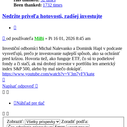
Been thanked:
1732 times
Nedržte priveľa hotovosti, radšej investujte
Citovať
Príspevok
od používateľa
MiBi
»
Pi 16 01, 2026 8:45 am
Investiční odborníci Michal Nalevanko a Dominik Hapl v podcaste
vysvetľujú, prečo je investovanie najlepší spôsob, ako sa ochrániť
pred krízou. Hovoria tiež, ako funguje ETF, čo sú to podielové
fondy a či stačí, ak má drobný investor v portfóliu len americký
index S&P 500, alebo by mal niečo dokúpiť.
https://www.youtube.com/watch?v=V3m7yFVkatg
Hore
Napísať odpoveď
Náhľad pre tlač
Zobraziť:
Zoradiť podľa:
Smer: