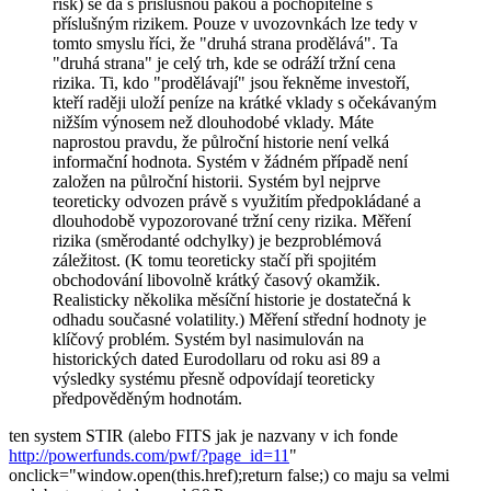
risk) se dá s příslušnou pákou a pochopitelně s
příslušným rizikem. Pouze v uvozovnkách lze tedy v
tomto smyslu říci, že "druhá strana prodělává". Ta
"druhá strana" je celý trh, kde se odráží tržní cena
rizika. Ti, kdo "prodělávají" jsou řekněme investoří,
kteří raději uloží peníze na krátké vklady s očekávaným
nižším výnosem než dlouhodobé vklady. Máte
naprostou pravdu, že půlroční historie není velká
informační hodnota. Systém v žádném případě není
založen na půlroční historii. Systém byl nejprve
teoreticky odvozen právě s využitím předpokládané a
dlouhodobě vypozorované tržní ceny rizika. Měření
rizika (směrodanté odchylky) je bezproblémová
záležitost. (K tomu teoreticky stačí při spojitém
obchodování libovolně krátký časový okamžik.
Realisticky několika měsíční historie je dostatečná k
odhadu současné volatility.) Měření střední hodnoty je
klíčový problém. Systém byl nasimulován na
historických dated Eurodollaru od roku asi 89 a
výsledky systému přesně odpovídají teoreticky
předpověděným hodnotám.
ten system STIR (alebo FITS jak je nazvany v ich fonde
http://powerfunds.com/pwf/?page_id=11
"
onclick="window.open(this.href);return false;) co maju sa velmi