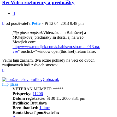
Re: Video rozhovory a prednášky
Citovať
Príspevok
od používateľa
Pette
»
Pi 12 04, 2013 9:48 pm
filip glasa napísal:
Videozáznam Babišovej a
MOtejlkovej prednášky sa dostal aj na web
Motejlek.com:
http://www.motejlek.com/s-babisem-sto-m ... 013-na-
vse
" onclick="window.open(this.href);return false;
Velmi fajn zaznam, dva rozne pohlady na veci od dvoch
zaujimavych ludi z dvoch smerov.
Hore
filip glasa
VETERAN MEMBER *****
Príspevky:
11206
Dátum registrácie:
Št 30 11, 2006 8:31 pm
Bydlisko:
Bratislava
Been thanked:
1 time
Kontaktovať používateľa:
Kontaktné