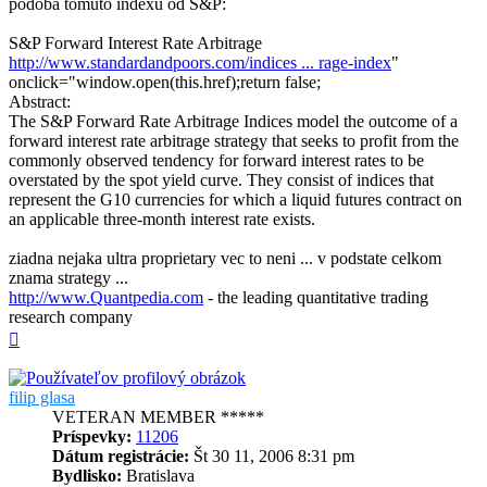
podoba tomuto indexu od S&P:
S&P Forward Interest Rate Arbitrage
http://www.standardandpoors.com/indices ... rage-index
"
onclick="window.open(this.href);return false;
Abstract:
The S&P Forward Rate Arbitrage Indices model the outcome of a
forward interest rate arbitrage strategy that seeks to profit from the
commonly observed tendency for forward interest rates to be
overstated by the spot yield curve. They consist of indices that
represent the G10 currencies for which a liquid futures contract on
an applicable three-month interest rate exists.
ziadna nejaka ultra proprietary vec to neni ... v podstate celkom
znama strategy ...
http://www.Quantpedia.com
- the leading quantitative trading
research company
Hore
filip glasa
VETERAN MEMBER *****
Príspevky:
11206
Dátum registrácie:
Št 30 11, 2006 8:31 pm
Bydlisko:
Bratislava