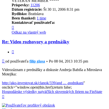
VETERAN MEMBER *****
Príspevky:
11206
Dátum registrácie:
Št 30 11, 2006 8:31 pm
Bydlisko:
Bratislava
Been thanked:
1 time
Kontaktovať používateľa:
Kontaktné
informácie
Odkaz na vlastný web
používateľa
-
Re: Video rozhovory a prednášky
filip
glasa
Citovať
Príspevok
od používateľa
filip glasa
»
Po 08 04, 2013 10:35 pm
Videozáznam z prednášky a diskusie Andreja Babiša a Miroslava
Motejlka:
http://ako-investovat.sk/clanok/339/and ... -podnikani
"
onclick="window.open(this.href);return false;
Hospodárske výsledky najväčších slovenských firiem na FinState
Hore