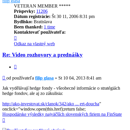
filip glasa
VETERAN MEMBER *****
Príspevky:
11206
Dátum registrácie:
Št 30 11, 2006 8:31 pm
Bydlisko:
Bratislava
Been thanked:
1 time
Kontaktovať používateľa:
Kontaktné
informácie
Odkaz na vlastný web
používateľa
-
Re: Video rozhovory a prednášky
filip
glasa
Citovať
Príspevok
od používateľa
filip glasa
»
St 10 04, 2013 8:41 am
Jak vydělávají hedge fondy - všeobecné informácie o stratégiách
hedge fondov, ale aj zo zákulisia:
http://ako-investovat.sk/clanok/342/ako ... ert-doucha
"
onclick="window.open(this.href);return false;
Hospodárske výsledky najväčších slovenských firiem na FinState
Hore