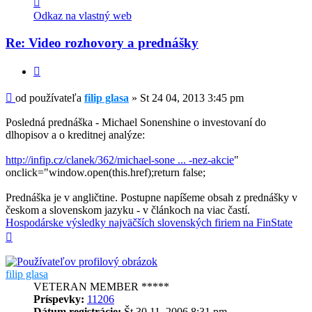
informácie
Odkaz na vlastný web
používateľa
-
Re: Video rozhovory a prednášky
filip
glasa
Citovať
Príspevok
od používateľa
filip glasa
»
St 24 04, 2013 3:45 pm
Posledná prednáška - Michael Sonenshine o investovaní do
dlhopisov a o kreditnej analýze:
http://infip.cz/clanek/362/michael-sone ... -nez-akcie
"
onclick="window.open(this.href);return false;
Prednáška je v angličtine. Postupne napíšeme obsah z prednášky v
českom a slovenskom jazyku - v článkoch na viac častí.
Hospodárske výsledky najväčších slovenských firiem na FinState
Hore
filip glasa
VETERAN MEMBER *****
Príspevky:
11206
Dátum registrácie:
Št 30 11, 2006 8:31 pm