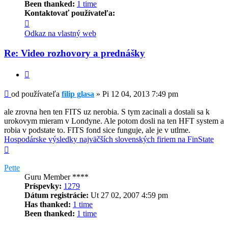
Been thanked:
1 time
Kontaktovať používateľa:
Kontaktné
informácie
Odkaz na vlastný web
používateľa
-
Re: Video rozhovory a prednášky
filip
glasa
Citovať
Príspevok
od používateľa
filip glasa
»
Pi 12 04, 2013 7:49 pm
ale zrovna hen ten FITS uz nerobia. S tym zacinali a dostali sa k
urokovym mieram v Londyne. Ale potom dosli na ten HFT system a
robia v podstate to. FITS fond sice funguje, ale je v utlme.
Hospodárske výsledky najväčších slovenských firiem na FinState
Hore
Pette
Guru Member ****
Príspevky:
1279
Dátum registrácie:
Ut 27 02, 2007 4:59 pm
Has thanked:
1 time
Been thanked:
1 time