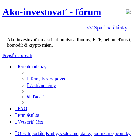
Ako-investovať - fórum
<< Späť na články
Ako investovať do akcií, dlhopisov, fondov, ETF, nehnuteľností,
komodít či krypto mien.
Prejsť na obsah
Rýchle odkazy
Temy bez odpovedí
Aktívne témy
Hľadať
FAQ
Prihlásiť sa
Vytvoriť účet
Obsah portálu
Knihy, vzdelanie, dane, podnikanie, ponuky