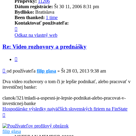
Príspevky:
11206
Dátum registrácie:
Št 30 11, 2006 8:31 pm
Bydlisko:
Bratislava
Been thanked:
1 time
Kontaktovať používateľa:
Kontaktné
informácie
Odkaz na vlastný web
používateľa
-
Re: Video rozhovory a prednášky
filip
glasa
Citovať
Príspevok
od používateľa
filip glasa
»
Št 28 03, 2013 9:38 am
Dva video rozhovory o tom či je lepšie podnikať, alebo pracovať v
investičnej banke:
clanok/321/mladi-a-uspesni-je-lepsie-podnikat-alebo-pracovat-v-
investicnej-banke
Hospodárske výsledky najväčších slovenských firiem na FinState
Hore
filip glasa