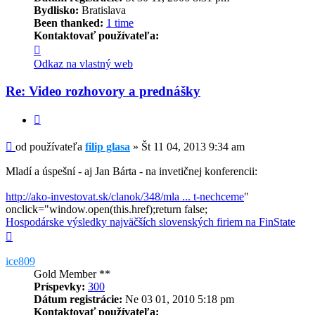
Bydlisko:
Bratislava
Been thanked:
1 time
Kontaktovať používateľa:
Kontaktné
informácie
Odkaz na vlastný web
používateľa
-
Re: Video rozhovory a prednášky
filip
glasa
Citovať
Príspevok
od používateľa
filip glasa
»
Št 11 04, 2013 9:34 am
Mladí a úspešní - aj Jan Bárta - na invetičnej konferencii:
http://ako-investovat.sk/clanok/348/mla ... t-nechceme
"
onclick="window.open(this.href);return false;
Hospodárske výsledky najväčších slovenských firiem na FinState
Hore
ice809
Gold Member **
Príspevky:
300
Dátum registrácie:
Ne 03 01, 2010 5:18 pm
Kontaktovať používateľa: