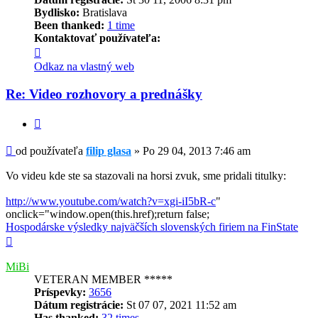
Bydlisko:
Bratislava
Been thanked:
1 time
Kontaktovať používateľa:
Kontaktné
informácie
Odkaz na vlastný web
používateľa
-
Re: Video rozhovory a prednášky
filip
glasa
Citovať
Príspevok
od používateľa
filip glasa
»
Po 29 04, 2013 7:46 am
Vo videu kde ste sa stazovali na horsi zvuk, sme pridali titulky:
http://www.youtube.com/watch?v=xgi-iI5bR-c
"
onclick="window.open(this.href);return false;
Hospodárske výsledky najväčších slovenských firiem na FinState
Hore
MiBi
VETERAN MEMBER *****
Príspevky:
3656
Dátum registrácie:
St 07 07, 2021 11:52 am
Has thanked:
32 times