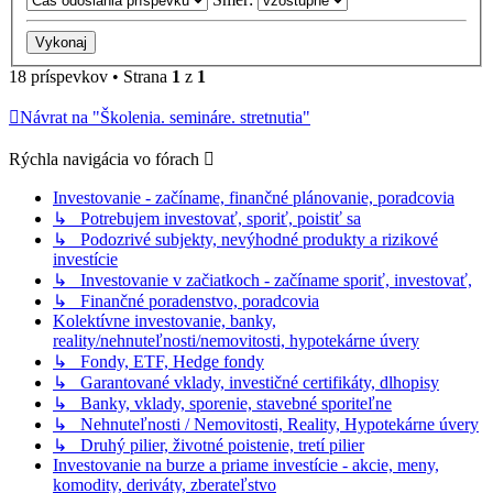
18 príspevkov • Strana
1
z
1
Návrat na "Školenia. semináre. stretnutia"
Rýchla navigácia vo fórach
Investovanie - začíname, finančné plánovanie, poradcovia
↳ Potrebujem investovať, sporiť, poistiť sa
↳ Podozrivé subjekty, nevýhodné produkty a rizikové
investície
↳ Investovanie v začiatkoch - začíname sporiť, investovať,
↳ Finančné poradenstvo, poradcovia
Kolektívne investovanie, banky,
reality/nehnuteľnosti/nemovitosti, hypotekárne úvery
↳ Fondy, ETF, Hedge fondy
↳ Garantované vklady, investičné certifikáty, dlhopisy
↳ Banky, vklady, sporenie, stavebné sporiteľne
↳ Nehnuteľnosti / Nemovitosti, Reality, Hypotekárne úvery
↳ Druhý pilier, životné poistenie, tretí pilier
Investovanie na burze a priame investície - akcie, meny,
komodity, deriváty, zberateľstvo