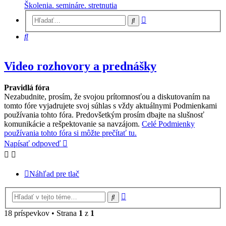
Školenia. semináre. stretnutia
Rozšírené
Hľadať
vyhľadávanie
Hľadať
Video rozhovory a prednášky
Pravidlá fóra
Nezabudnite, prosím, že svojou prítomnosťou a diskutovaním na
tomto fóre vyjadrujete svoj súhlas s vždy aktuálnymi Podmienkami
používania tohto fóra. Predovšetkým prosím dbajte na slušnosť
komunikácie a rešpektovanie sa navzájom.
Celé Podmienky
používania tohto fóra si môžte prečítať tu.
Napísať odpoveď
Náhľad pre tlač
Rozšírené
Hľadať
vyhľadávanie
18 príspevkov • Strana
1
z
1