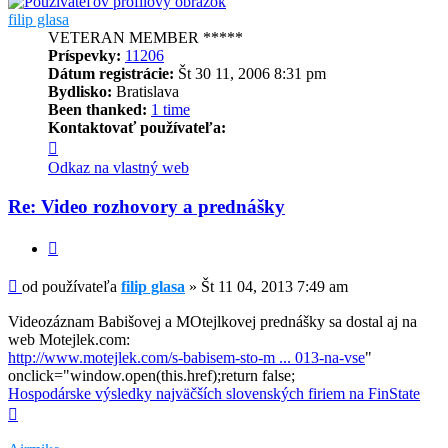
filip glasa
VETERAN MEMBER *****
Príspevky:
11206
Dátum registrácie:
Št 30 11, 2006 8:31 pm
Bydlisko:
Bratislava
Been thanked:
1 time
Kontaktovať používateľa:
Kontaktné
informácie
Odkaz na vlastný web
používateľa
-
Re: Video rozhovory a prednášky
filip
glasa
Citovať
Príspevok
od používateľa
filip glasa
»
Št 11 04, 2013 7:49 am
Videozáznam Babišovej a MOtejlkovej prednášky sa dostal aj na
web Motejlek.com:
http://www.motejlek.com/s-babisem-sto-m ... 013-na-vse
"
onclick="window.open(this.href);return false;
Hospodárske výsledky najväčších slovenských firiem na FinState
Hore