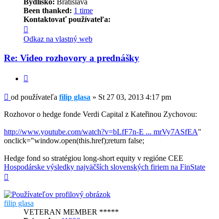
Bydlisko:
Bratislava
Been thanked:
1 time
Kontaktovať používateľa:
Kontaktné
informácie
Odkaz na vlastný web
používateľa
-
Re: Video rozhovory a prednášky
filip
glasa
Citovať
Príspevok
od používateľa
filip glasa
»
St 27 03, 2013 4:17 pm
Rozhovor o hedge fonde Verdi Capital z Kateřinou Zychovou:
http://www.youtube.com/watch?v=bLfF7n-E ... mrVy7ASfEA
"
onclick="window.open(this.href);return false;
Hedge fond so stratégiou long-short equity v regióne CEE
Hospodárske výsledky najväčších slovenských firiem na FinState
Hore
filip glasa
VETERAN MEMBER *****