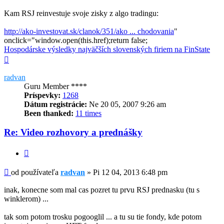
Kam RSJ reinvestuje svoje zisky z algo tradingu:
http://ako-investovat.sk/clanok/351/ako ... chodovania
"
onclick="window.open(this.href);return false;
Hospodárske výsledky najväčších slovenských firiem na FinState
Hore
radvan
Guru Member ****
Príspevky:
1268
Dátum registrácie:
Ne 20 05, 2007 9:26 am
Been thanked:
11 times
Re: Video rozhovory a prednášky
Citovať
Príspevok
od používateľa
radvan
»
Pi 12 04, 2013 6:48 pm
inak, konecne som mal cas pozret tu prvu RSJ prednasku (tu s
winklerom) ...
tak som potom trosku pogooglil ... a tu su tie fondy, kde potom