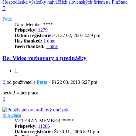
Hospodárske výsledky najväčších slovenských firiem na FinState
Hore
Pette
Guru Member ****
Príspevky:
1279
Dátum registrácie:
Ut 27 02, 2007 4:59 pm
Has thanked:
1 time
Been thanked:
1 time
Re: Video rozhovory a prednášky
Citovať
Príspevok
od používateľa
Pette
»
Pi 22 03, 2013 6:27 pm
pecka! super praca.
Hore
filip glasa
VETERAN MEMBER *****
Príspevky:
11206
Dátum registrácie:
Št 30 11, 2006 8:31 pm