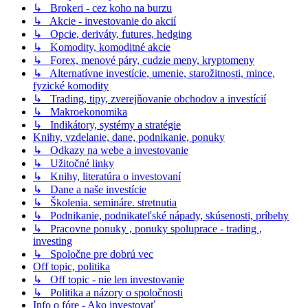
↳ Brokeri - cez koho na burzu
↳ Akcie - investovanie do akcií
↳ Opcie, deriváty, futures, hedging
↳ Komodity, komoditné akcie
↳ Forex, menové páry, cudzie meny, kryptomeny
↳ Alternatívne investície, umenie, starožitnosti, mince,
fyzické komodity
↳ Trading, tipy, zverejňovanie obchodov a investícií
↳ Makroekonomika
↳ Indikátory, systémy a stratégie
Knihy, vzdelanie, dane, podnikanie, ponuky
↳ Odkazy na webe a investovanie
↳ Užitočné linky
↳ Knihy, literatúra o investovaní
↳ Dane a naše investície
↳ Školenia. semináre. stretnutia
↳ Podnikanie, podnikateľské nápady, skúsenosti, príbehy
↳ Pracovne ponuky , ponuky spoluprace - trading ,
investing
↳ Spoločne pre dobrú vec
Off topic, politika
↳ Off topic - nie len investovanie
↳ Politika a názory o spoločnosti
Info o fóre - Ako investovať