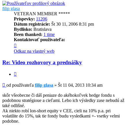
filip glasa
VETERAN MEMBER *****
Príspevky:
11206
Dátum registrácie:
Št 30 11, 2006 8:31 pm
Bydlisko:
Bratislava
Been thanked:
1 time
Kontaktovať používateľa:
Kontaktné
informácie
Odkaz na vlastný web
používateľa
-
Re: Video rozhovory a prednášky
filip
glasa
Citovať
Príspevok
od používateľa
filip glasa
»
Št 11 04, 2013 10:34 am
skôr všeobecne či dáš peniaze do akéhokoľvek hedge fondu s
podobnou stratégioue a cieľami. Lebo ich výsledky zase nebudú až
také odlišné.
Ak niekto robí lon-short equity v CEE, cieli na 10% p.a. pri
volatilite do 15%, tak tie fondy budu vysledkami +- vsetky velmi
podobne.