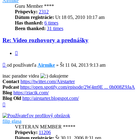
Airmike
Guru Member ****
Príspevky:
2312
Dátum registrácie:
Ut 18 05, 2010 10:17 am
Has thanked:
6 times
Been thanked:
31 times
Re: Video rozhovory a prednášky
Citovať
Príspevok
od používateľa
Airmike
»
Št 11 04, 2013 9:13 am
inac paradne videa
dakujeme
Contact
https://twitter.com/Airstarter
Podcast
https://open.spotify.com/episode/2W4m9E ... 0h008Z9JaA
Blog
https://ziacik.com/
Blog Old
http://airstarter.blogspot.com/
Hore
filip glasa
VETERAN MEMBER *****
Príspevky:
11206
Dátum registrácie:
Št 30 11, 2006 8:31 pm