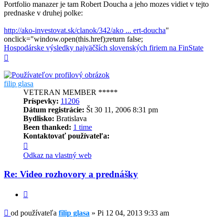
Portfolio manazer je tam Robert Doucha a jeho mozes vidiet v tejto
prednaske v druhej polke:
http://ako-investovat.sk/clanok/342/ako ... ert-doucha
"
onclick="window.open(this.href);return false;
Hospodárske výsledky najväčších slovenských firiem na FinState
Hore
filip glasa
VETERAN MEMBER *****
Príspevky:
11206
Dátum registrácie:
Št 30 11, 2006 8:31 pm
Bydlisko:
Bratislava
Been thanked:
1 time
Kontaktovať používateľa:
Kontaktné
informácie
Odkaz na vlastný web
používateľa
-
Re: Video rozhovory a prednášky
filip
glasa
Citovať
Príspevok
od používateľa
filip glasa
»
Pi 12 04, 2013 9:33 am