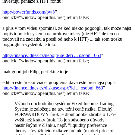
investuju peniaze z HFT fondu:
http://powerfunds.com/pwf/
"
onclick="window.open(this.href);return false;
a plus v tom videu spominal, ze ked niekto pogoogli, tak moze najst
popis toho ich systemu na urokove miery (nie HFT ale ten co
tradovali na zaciatku a presli od neho k HFT) ... tak som trosku
pogooglil a vysledok je toto:
http://finance.idnes.cz/nebojte-se-deri ... osobni_663
"
onclick="window.open(this.href);return false;
inak good job Filip, perfektne to je ...
edit: a este trosku viacej googlenia dava este presnejsi popis:
http://finance.idnes.cz/diskuse.aspx?id ... osobni_663
"
onclick="window.open(this.href);return false;
Výhoda obchodního systému Fixed Income Trading
Systém je založena na tzv. tržní ceně rizika. Dlouhý
FORWARDOVÝ úrok je dlouhodobě zhruba o 1.7%
vyšší než krátký úrok. To je způsobeno důvody
nastíněnými v článku, např. "liquidity preference
theory". Využít této rizikové prémie (market price of