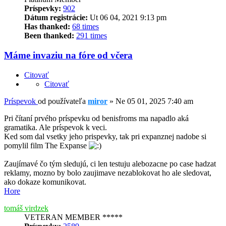
Príspevky:
902
Dátum registrácie:
Ut 06 04, 2021 9:13 pm
Has thanked:
68 times
Been thanked:
291 times
Máme invaziu na fóre od včera
Citovať
Citovať
Príspevok
od používateľa
miror
»
Ne 05 01, 2025 7:40 am
Pri čítaní prvého príspevku od benisfroms ma napadlo aká
gramatika. Ale príspevok k veci.
Ked som dal vsetky jeho prispevky, tak pri expanznej nadobe si
pomylil film The Expanse
Zaujímavé čo tým sledujú, ci len testuju alebozacne po case hadzat
reklamy, mozno by bolo zaujimave nezablokovat ho ale sledovat,
ako dokaze komunikovat.
Hore
tomáš virdzek
VETERAN MEMBER *****