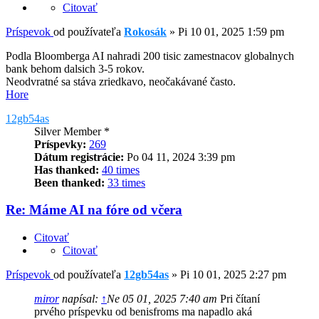
Citovať
Príspevok
od používateľa
Rokosák
»
Pi 10 01, 2025 1:59 pm
Podla Bloomberga AI nahradi 200 tisic zamestnacov globalnych
bank behom dalsich 3-5 rokov.
Neodvratné sa stáva zriedkavo, neočakávané často.
Hore
12gb54as
Silver Member *
Príspevky:
269
Dátum registrácie:
Po 04 11, 2024 3:39 pm
Has thanked:
40 times
Been thanked:
33 times
Re: Máme AI na fóre od včera
Citovať
Citovať
Príspevok
od používateľa
12gb54as
»
Pi 10 01, 2025 2:27 pm
miror
napísal:
↑
Ne 05 01, 2025 7:40 am
Pri čítaní
prvého príspevku od benisfroms ma napadlo aká