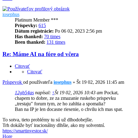
iosephus
Platinum Member ***
Príspevky:
615
Dátum registrácie:
Po 06 02, 2023 2:56 pm
Has thanked:
70 times
Been thanked:
131 times
Re: Máme AI na fóre od včera
Citovať
Citovať
Príspevok
od používateľa
iosephus
»
Št 19 02, 2026 11:45 am
12gb54as
napísal:
↑
Št 19 02, 2026 10:43 am
Pockat,
chapem to dobre, ze za zmazanie ruskeho prispevku
„trestaju" forum tym, ze ho zahltia a spomalia?
Ban na IP je len docasne riesenie, o chvilu ich mas spat.
To sotva, tieto problémy tu sú už dlhodobejšie.
Trh dokáže byť iracionálny dlhšie, ako my solventní.
https://smartinvestor.sk/
Hore