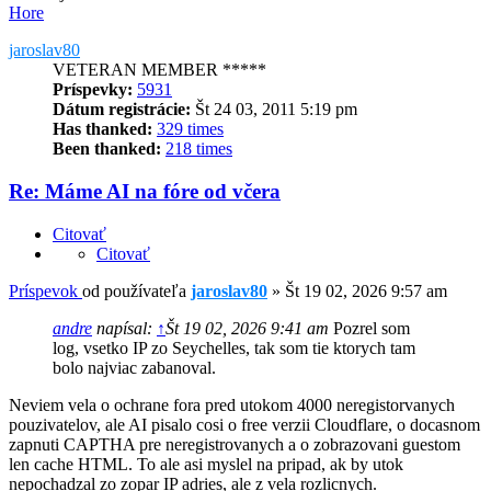
Hore
jaroslav80
VETERAN MEMBER *****
Príspevky:
5931
Dátum registrácie:
Št 24 03, 2011 5:19 pm
Has thanked:
329 times
Been thanked:
218 times
Re: Máme AI na fóre od včera
Citovať
Citovať
Príspevok
od používateľa
jaroslav80
»
Št 19 02, 2026 9:57 am
andre
napísal:
↑
Št 19 02, 2026 9:41 am
Pozrel som
log, vsetko IP zo Seychelles, tak som tie ktorych tam
bolo najviac zabanoval.
Neviem vela o ochrane fora pred utokom 4000 neregistorvanych
pouzivatelov, ale AI pisalo cosi o free verzii Cloudflare, o docasnom
zapnuti CAPTHA pre neregistrovanych a o zobrazovani guestom
len cache HTML. To ale asi myslel na pripad, ak by utok
nepochadzal zo zopar IP adries, ale z vela rozlicnych.