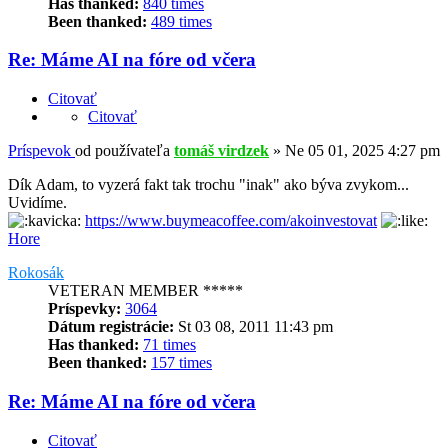
Has thanked:
840 times
Been thanked:
489 times
Re: Máme AI na fóre od včera
Citovať
Citovať
Príspevok
od používateľa
tomáš virdzek
»
Ne 05 01, 2025 4:27 pm
Dík Adam, to vyzerá fakt tak trochu "inak" ako býva zvykom...
Uvidíme.
https://www.buymeacoffee.com/akoinvestovat
Hore
Rokosák
VETERAN MEMBER *****
Príspevky:
3064
Dátum registrácie:
St 03 08, 2011 11:43 pm
Has thanked:
71 times
Been thanked:
157 times
Re: Máme AI na fóre od včera
Citovať