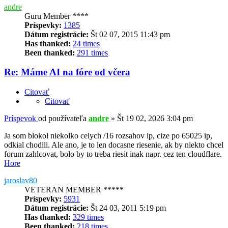
andre
Guru Member ****
Príspevky:
1385
Dátum registrácie:
Št 02 07, 2015 11:43 pm
Has thanked:
24 times
Been thanked:
291 times
Re: Máme AI na fóre od včera
Citovať
Citovať
Príspevok
od používateľa
andre
»
Št 19 02, 2026 3:04 pm
Ja som blokol niekolko celych /16 rozsahov ip, cize po 65025 ip,
odkial chodili. Ale ano, je to len docasne riesenie, ak by niekto chcel
forum zahlcovat, bolo by to treba riesit inak napr. cez ten cloudflare.
Hore
jaroslav80
VETERAN MEMBER *****
Príspevky:
5931
Dátum registrácie:
Št 24 03, 2011 5:19 pm
Has thanked:
329 times
Been thanked:
218 times