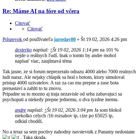
Re: Máme AI na fóre od včera
Citovať
Citovať
Príspevok
od používateľa
jaroslav80
»
Št 19 02, 2026 4:26 pm
dexterko
napísal:
↑
Št 19 02, 2026 1:14 pm
na 101 %
nejde o reálnych ľudí. Inak o tomto by andre mohol
napísať viac, zaujímavá téma
Tak jasne, ze si forum neprezeralo odrazu 4000 alebo 7000 realnych
ludi naraz. Ale nejaky chlapik sa hral s botom, ktory simuloval
pristup 4000 uzivatelov. A raz za cas mu prepne a zase bota
prenastavi a zahlti to tu znovu.
Pripadne su to mozno aj traja nezavisle od seba zabavajuci sa
psychopati a niekedy prepne jednemu, o dva tyzdne inemu.
andre
napísal:
↑
Št 19 02, 2026 3:04 pm
Ja som blokol
niekolko celych /16 rozsahov ip, cize po 65025 ip,
odkial chodili.
No a teraz sa sem poctivy nahodny navstevnik z Panamy nedostane
. Taka skoda.