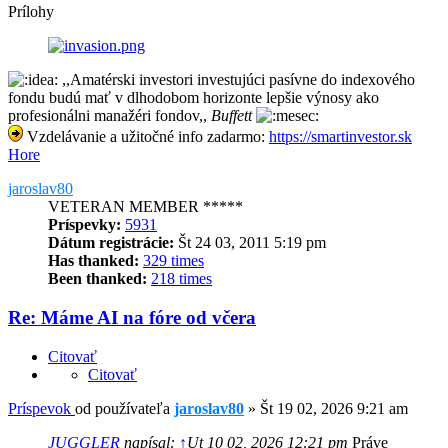
Prílohy
,,Amatérski investori investujúci pasívne do indexového
fondu budú mať v dlhodobom horizonte lepšie výnosy ako
profesionálni manažéri fondov,,
Buffett
Vzdelávanie a užitočné info zadarmo:
https://smartinvestor.sk
Hore
jaroslav80
VETERAN MEMBER *****
Príspevky:
5931
Dátum registrácie:
Št 24 03, 2011 5:19 pm
Has thanked:
329 times
Been thanked:
218 times
Re: Máme AI na fóre od včera
Citovať
Citovať
Príspevok
od používateľa
jaroslav80
»
Št 19 02, 2026 9:21 am
JUGGLER
napísal:
↑
Ut 10 02, 2026 12:21 pm
Práve