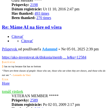
Guru Member ****
Príspevky:
2198
Dátum registrácie:
Ut 11 10, 2016 2:47 pm
Has thanked:
493 times
Been thanked:
270 times
Re: Máme AI na fóre od včera
Citovať
Citovať
Príspevok
od používateľa
Adammd
»
Ne 05 01, 2025 2:39 pm
https://ako-investovat.sk/diskusia/memb ... le&u=12584
.a.r.i.s.t.a.
₿
₿
has no top because fiat has no bottom
“There are three classes of people: those who see, those who see when they are shown, and those who do
not see.”
-
Leonardo da Vinci
f.i.r.e.
Hore
tomáš virdzek
VETERAN MEMBER *****
Príspevky:
2589
Dátum registrácie:
Po 02 03, 2009 2:17 pm