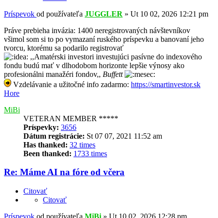
Príspevok
od používateľa
JUGGLER
»
Ut 10 02, 2026 12:21 pm
Práve prebieha invázia: 1400 neregistrovaných návštevníkov
všimol som si to po vymazaní ruského príspevku a banovaní jeho
tvorcu, ktorému sa podarilo registrovať
,,Amatérski investori investujúci pasívne do indexového
fondu budú mať v dlhodobom horizonte lepšie výnosy ako
profesionálni manažéri fondov,,
Buffett
Vzdelávanie a užitočné info zadarmo:
https://smartinvestor.sk
Hore
MiBi
VETERAN MEMBER *****
Príspevky:
3656
Dátum registrácie:
St 07 07, 2021 11:52 am
Has thanked:
32 times
Been thanked:
1733 times
Re: Máme AI na fóre od včera
Citovať
Citovať
Príspevok
od používateľa
MiBi
»
Ut 10 02, 2026 12:28 pm