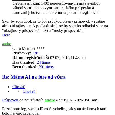
prebieha invázia: 1400 neregistrovaných návštevníkov
všimol som si to po vymazaní ruského príspevku a
banovaní jeho tvorcu, ktorému sa podarilo registrovať
Skor by som tipol, ze to bol azbukou pisany prispevok v rustine
alebo ukrajinstine. A podla dosledkov by som ho odhadol skor na
"ukrajinsky prispevok" nez na "rusky prispevok".
Hore
andre
Guru Member ****
Príspevky:
1385
Dátum registrácie:
Št 02 07, 2015 11:43 pm
Has thanked:
24 times
Been thanked:
291 times
Re: Máme AI na fóre od včera
Citovať
Citovať
Príspevok
od používateľa
andre
»
Št 19 02, 2026 9:41 am
Pozrel som log, vsetko IP zo Seychelles, tak som tie ktorych tam
bolo najviac zabanoval.