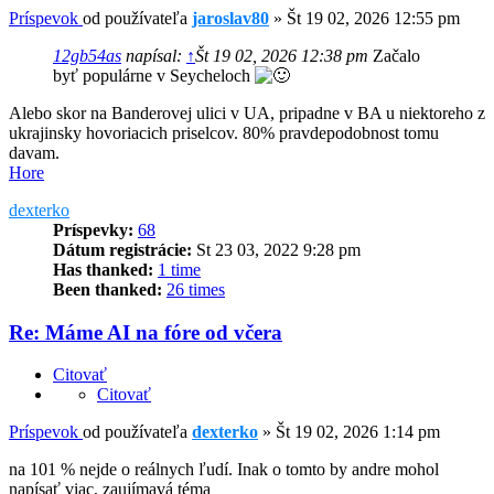
Príspevok
od používateľa
jaroslav80
»
Št 19 02, 2026 12:55 pm
12gb54as
napísal:
↑
Št 19 02, 2026 12:38 pm
Začalo
byť populárne v Seycheloch
Alebo skor na Banderovej ulici v UA, pripadne v BA u niektoreho z
ukrajinsky hovoriacich priselcov. 80% pravdepodobnost tomu
davam.
Hore
dexterko
Príspevky:
68
Dátum registrácie:
St 23 03, 2022 9:28 pm
Has thanked:
1 time
Been thanked:
26 times
Re: Máme AI na fóre od včera
Citovať
Citovať
Príspevok
od používateľa
dexterko
»
Št 19 02, 2026 1:14 pm
na 101 % nejde o reálnych ľudí. Inak o tomto by andre mohol
napísať viac, zaujímavá téma