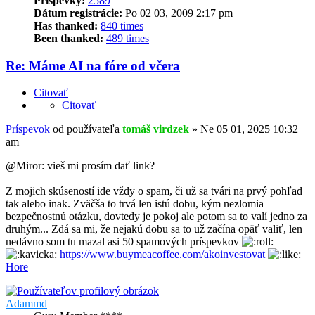
Príspevky:
2589
Dátum registrácie:
Po 02 03, 2009 2:17 pm
Has thanked:
840 times
Been thanked:
489 times
Re: Máme AI na fóre od včera
Citovať
Citovať
Príspevok
od používateľa
tomáš virdzek
»
Ne 05 01, 2025 10:32
am
@Miror: vieš mi prosím dať link?
Z mojich skúseností ide vždy o spam, či už sa tvári na prvý pohľad
tak alebo inak. Zväčša to trvá len istú dobu, kým nezlomia
bezpečnostnú otázku, dovtedy je pokoj ale potom sa to valí jedno za
druhým... Zdá sa mi, že nejakú dobu sa to už začína opäť valiť, len
nedávno som tu mazal asi 50 spamových príspevkov
https://www.buymeacoffee.com/akoinvestovat
Hore
Adammd