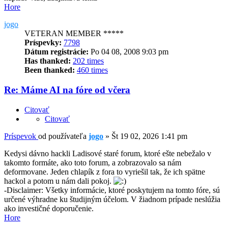
Hore
jogo
VETERAN MEMBER *****
Príspevky:
7798
Dátum registrácie:
Po 04 08, 2008 9:03 pm
Has thanked:
202 times
Been thanked:
460 times
Re: Máme AI na fóre od včera
Citovať
Citovať
Príspevok
od používateľa
jogo
»
Št 19 02, 2026 1:41 pm
Kedysi dávno hackli Ladisové staré forum, ktoré ešte nebežalo v
takomto formáte, ako toto forum, a zobrazovalo sa nám
deformovane. Jeden chlapík z fora to vyriešil tak, že ich spätne
hackol a potom u nám dali pokoj.
-Disclaimer: Všetky informácie, ktoré poskytujem na tomto fóre, sú
určené výhradne ku študijným účelom. V žiadnom prípade neslúžia
ako investičné doporučenie.
Hore