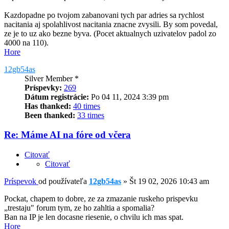
Kazdopadne po tvojom zabanovani tych par adries sa rychlost
nacitania aj spolahlivost nacitania znacne zvysili. By som povedal,
ze je to uz ako bezne byva. (Pocet aktualnych uzivatelov padol zo
4000 na 110).
Hore
12gb54as
Silver Member *
Príspevky:
269
Dátum registrácie:
Po 04 11, 2024 3:39 pm
Has thanked:
40 times
Been thanked:
33 times
Re: Máme AI na fóre od včera
Citovať
Citovať
Príspevok
od používateľa
12gb54as
»
Št 19 02, 2026 10:43 am
Pockat, chapem to dobre, ze za zmazanie ruskeho prispevku
„trestaju" forum tym, ze ho zahltia a spomalia?
Ban na IP je len docasne riesenie, o chvilu ich mas spat.
Hore