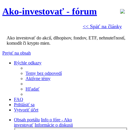
Ako-investovať - fórum
<< Späť na články
Ako investovať do akcií, dlhopisov, fondov, ETF, nehnuteľností,
komodít či krypto mien.
Prejsť na obsah
Rýchle odkazy
Temy bez odpovedí
Aktívne témy
Hľadať
FAQ
Prihlásiť sa
Vytvoriť účet
Obsah portálu
Info o fóre - Ako
investovať
Informácie o diskusii