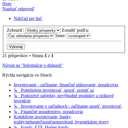
Hore
Napísať odpoveď
Náhľad pre tlač
Zobraziť:
Zoradiť podľa:
Smer:
21 príspevkov • Strana
1
z
1
Návrat na "Informácie o diskusii"
Rýchla navigácia vo fórach
Investovanie - začíname, finančné plánovanie, poradcovia
↳ Potrebujem investovať, sporiť, poistiť sa
↳ Podozrivé subjekty, nevýhodné produkty a rizikové
investície
↳ Investovanie v začiatkoch - začíname sporiť, investovať,
↳ Finančné poradenstvo, poradcovia
Kolektívne investovanie, banky,
reality/nehnuteľnosti/nemovitosti, hypotekárne úvery
↳ Fondy, ETF, Hedge fondy