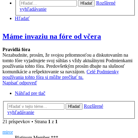
Rozšírené
Hľadať
vyhľadávanie
Hľadať
Máme invaziu na fóre od včera
Pravidlá fóra
Nezabudnite, prosím, že svojou prítomnosťou a diskutovaním na
tomto fóre vyjadrujete svoj súhlas s vždy aktuálnymi Podmienkami
používania tohto fóra. Predovšetkým prosím dbajte na slušnosť
komunikácie a rešpektovanie sa navzájom.
Celé Podmienky
používania tohto fóra si môžte prečítať tu.
Napísať odpoveď
Náhľad pre tlač
Rozšírené
Hľadať
vyhľadávanie
21 príspevkov • Strana
1
z
1
miror
Platinum Member ***