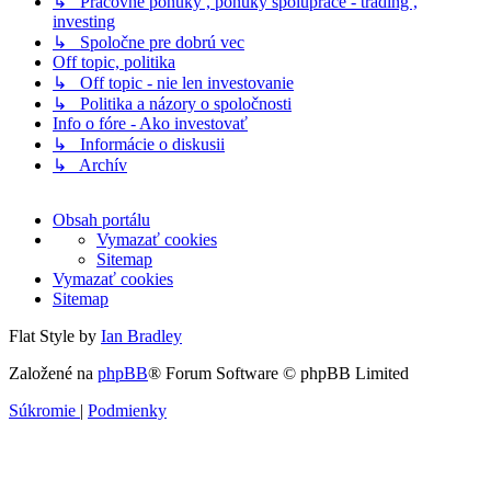
↳ Pracovne ponuky , ponuky spoluprace - trading ,
investing
↳ Spoločne pre dobrú vec
Off topic, politika
↳ Off topic - nie len investovanie
↳ Politika a názory o spoločnosti
Info o fóre - Ako investovať
↳ Informácie o diskusii
↳ Archív
Obsah portálu
Vymazať cookies
Sitemap
Vymazať cookies
Sitemap
Flat Style by
Ian Bradley
Založené na
phpBB
® Forum Software © phpBB Limited
Súkromie
|
Podmienky