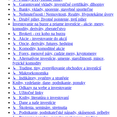
↳ Garantované vklady, investičné certifikáty, dlhopisy
↳ Banky, vklady, sporenie, stavebné sporiteľne
↳ Nehnuteľnosti / Nemovitosti, Reality, Hypotekárne úvery
↳ Druhý pilier, životné poistenie, tretí pilier
Investovanie na burze a priame investície - akcie, meny,
komodity, deriváty, zberateľstvo
↳ Brokeri - cez koho na burzu
↳ Akcie - investovanie do akcií
↳ Opcie, deriváty, futures, hedging
↳ Komodity, komoditné akcie
↳ Forex, menové páry, cudzie meny, kryptomeny
↳ Alternatívne investície, umenie, starožitnosti, mince,
fyzické komodity
↳ Trading, tipy, zverejňovanie obchodov a investícií
↳ Makroekonomika
↳ Indikátory, systémy a stratégie
Knihy, vzdelanie, dane, podnikanie, ponuky
↳ Odkazy na webe a investovanie
↳ Užitočné linky
↳ Knihy, literatúra o investovaní
↳ Dane a naše investície
↳ Školenia. semináre. stretnutia
↳ Podnikanie, podnikateľské nápady, skúsenosti, príbehy