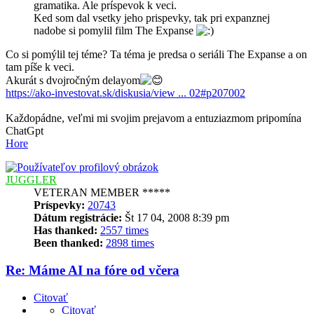
gramatika. Ale príspevok k veci.
Ked som dal vsetky jeho prispevky, tak pri expanznej
nadobe si pomylil film The Expanse
Co si pomýlil tej téme? Ta téma je predsa o seriáli The Expanse a on
tam píše k veci.
Akurát s dvojročným delayom
https://ako-investovat.sk/diskusia/view ... 02#p207002
Každopádne, veľmi mi svojim prejavom a entuziazmom pripomína
ChatGpt
Hore
JUGGLER
VETERAN MEMBER *****
Príspevky:
20743
Dátum registrácie:
Št 17 04, 2008 8:39 pm
Has thanked:
2557 times
Been thanked:
2898 times
Re: Máme AI na fóre od včera
Citovať
Citovať