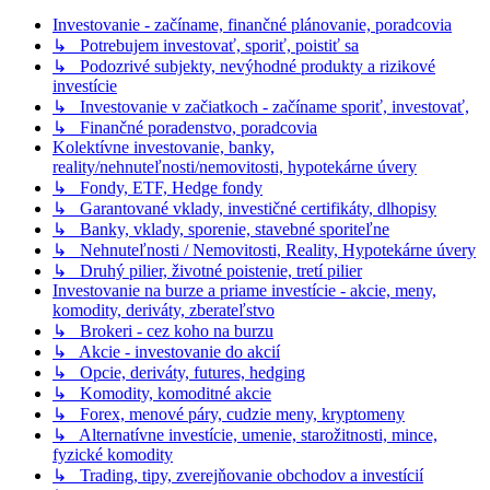
Investovanie - začíname, finančné plánovanie, poradcovia
↳ Potrebujem investovať, sporiť, poistiť sa
↳ Podozrivé subjekty, nevýhodné produkty a rizikové
investície
↳ Investovanie v začiatkoch - začíname sporiť, investovať,
↳ Finančné poradenstvo, poradcovia
Kolektívne investovanie, banky,
reality/nehnuteľnosti/nemovitosti, hypotekárne úvery
↳ Fondy, ETF, Hedge fondy
↳ Garantované vklady, investičné certifikáty, dlhopisy
↳ Banky, vklady, sporenie, stavebné sporiteľne
↳ Nehnuteľnosti / Nemovitosti, Reality, Hypotekárne úvery
↳ Druhý pilier, životné poistenie, tretí pilier
Investovanie na burze a priame investície - akcie, meny,
komodity, deriváty, zberateľstvo
↳ Brokeri - cez koho na burzu
↳ Akcie - investovanie do akcií
↳ Opcie, deriváty, futures, hedging
↳ Komodity, komoditné akcie
↳ Forex, menové páry, cudzie meny, kryptomeny
↳ Alternatívne investície, umenie, starožitnosti, mince,
fyzické komodity
↳ Trading, tipy, zverejňovanie obchodov a investícií