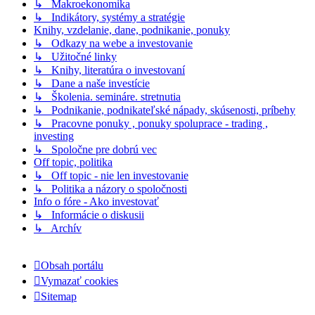
↳ Makroekonomika
↳ Indikátory, systémy a stratégie
Knihy, vzdelanie, dane, podnikanie, ponuky
↳ Odkazy na webe a investovanie
↳ Užitočné linky
↳ Knihy, literatúra o investovaní
↳ Dane a naše investície
↳ Školenia. semináre. stretnutia
↳ Podnikanie, podnikateľské nápady, skúsenosti, príbehy
↳ Pracovne ponuky , ponuky spoluprace - trading ,
investing
↳ Spoločne pre dobrú vec
Off topic, politika
↳ Off topic - nie len investovanie
↳ Politika a názory o spoločnosti
Info o fóre - Ako investovať
↳ Informácie o diskusii
↳ Archív
Obsah portálu
Vymazať cookies
Sitemap