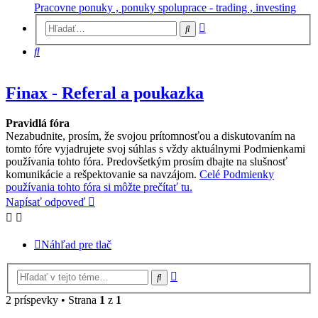
Pracovne ponuky , ponuky spoluprace - trading , investing
Rozšírené
Hľadať
vyhľadávanie
Hľadať
Finax - Referal a poukazka
Pravidlá fóra
Nezabudnite, prosím, že svojou prítomnosťou a diskutovaním na
tomto fóre vyjadrujete svoj súhlas s vždy aktuálnymi Podmienkami
používania tohto fóra. Predovšetkým prosím dbajte na slušnosť
komunikácie a rešpektovanie sa navzájom.
Celé Podmienky
používania tohto fóra si môžte prečítať tu.
Napísať odpoveď
Náhľad pre tlač
Rozšírené
Hľadať
vyhľadávanie
2 príspevky • Strana
1
z
1