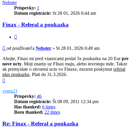
Nebster
Príspevky:
1
Dátum registrácie:
St 28 01, 2026 6:44 am
Finax - Referal a poukazka
Citovať
Príspevok
od používateľa
Nebster
»
St 28 01, 2026 6:49 am
Ahojte, Finax mi pred vianocami poslal 3x poukazku na 20 Eur
pre
nove ucty
. Moji znamy uz FInax maju, alebo investuju inde. Takze
ak premyslate o otvoreni uctu vo Finaxe, mozem poskytnut
referal
plus poukazku
. Plati do 31.3.2026.
Hore
vrana23
Príspevky:
46
Dátum registrácie:
Št 08 09, 2011 12:34 pm
Has thanked:
6 times
Been thanked:
22 times
Re: Finax - Referal a poukazka