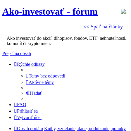
Ako-investovať - fórum
<< Späť na články
Ako investovať do akcií, dlhopisov, fondov, ETF, nehnuteľností,
komodít či krypto mien.
Prejsť na obsah
Rýchle odkazy
Temy bez odpovedí
Aktívne témy
Hľadať
FAQ
Prihlásiť sa
Vytvoriť účet
Obsah portálu
Knihy, vzdelanie, dane, podnikanie, ponuky