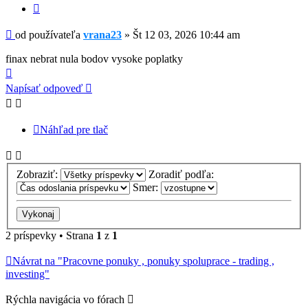
Citovať
Príspevok
od používateľa
vrana23
»
Št 12 03, 2026 10:44 am
finax nebrat nula bodov vysoke poplatky
Hore
Napísať odpoveď
Náhľad pre tlač
Zobraziť:
Zoradiť podľa:
Smer:
2 príspevky • Strana
1
z
1
Návrat na "Pracovne ponuky , ponuky spoluprace - trading ,
investing"
Rýchla navigácia vo fórach