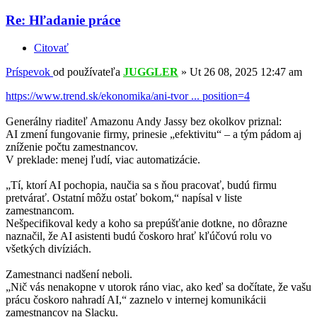
Re: Hľadanie práce
Citovať
Príspevok
od používateľa
JUGGLER
»
Ut 26 08, 2025 12:47 am
https://www.trend.sk/ekonomika/ani-tvor ... position=4
Generálny riaditeľ Amazonu Andy Jassy bez okolkov priznal:
AI zmení fungovanie firmy, prinesie „efektivitu“ – a tým pádom aj
zníženie počtu zamestnancov.
V preklade: menej ľudí, viac automatizácie.
„Tí, ktorí AI pochopia, naučia sa s ňou pracovať, budú firmu
pretvárať. Ostatní môžu ostať bokom,“ napísal v liste
zamestnancom.
Nešpecifikoval kedy a koho sa prepúšťanie dotkne, no dôrazne
naznačil, že AI asistenti budú čoskoro hrať kľúčovú rolu vo
všetkých divíziách.
Zamestnanci nadšení neboli.
„Nič vás nenakopne v utorok ráno viac, ako keď sa dočítate, že vašu
prácu čoskoro nahradí AI,“ zaznelo v internej komunikácii
zamestnancov na Slacku.