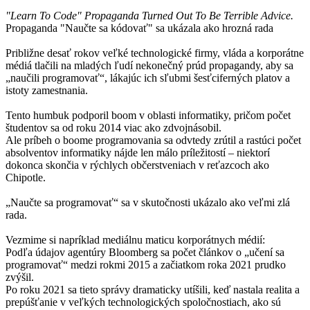
"Learn To Code" Propaganda Turned Out To Be Terrible Advice.
Propaganda "Naučte sa kódovať" sa ukázala ako hrozná rada
Približne desať rokov veľké technologické firmy, vláda a korporátne
médiá tlačili na mladých ľudí nekonečný prúd propagandy, aby sa
„naučili programovať“, lákajúc ich sľubmi šesťciferných platov a
istoty zamestnania.
Tento humbuk podporil boom v oblasti informatiky, pričom počet
študentov sa od roku 2014 viac ako zdvojnásobil.
Ale príbeh o boome programovania sa odvtedy zrútil a rastúci počet
absolventov informatiky nájde len málo príležitostí – niektorí
dokonca skončia v rýchlych občerstveniach v reťazcoch ako
Chipotle.
„Naučte sa programovať“ sa v skutočnosti ukázalo ako veľmi zlá
rada.
Vezmime si napríklad mediálnu maticu korporátnych médií:
Podľa údajov agentúry Bloomberg sa počet článkov o „učení sa
programovať“ medzi rokmi 2015 a začiatkom roka 2021 prudko
zvýšil.
Po roku 2021 sa tieto správy dramaticky utíšili, keď nastala realita a
prepúšťanie v veľkých technologických spoločnostiach, ako sú