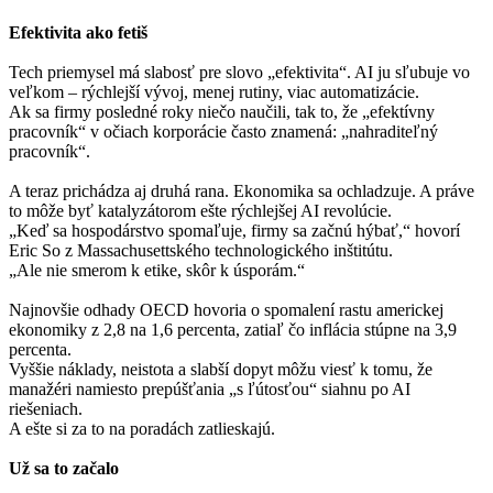
Efektivita ako fetiš
Tech priemysel má slabosť pre slovo „efektivita“. AI ju sľubuje vo
veľkom – rýchlejší vývoj, menej rutiny, viac automatizácie.
Ak sa firmy posledné roky niečo naučili, tak to, že „efektívny
pracovník“ v očiach korporácie často znamená: „nahraditeľný
pracovník“.
A teraz prichádza aj druhá rana. Ekonomika sa ochladzuje. A práve
to môže byť katalyzátorom ešte rýchlejšej AI revolúcie.
„Keď sa hospodárstvo spomaľuje, firmy sa začnú hýbať,“ hovorí
Eric So z Massachusettského technologického inštitútu.
„Ale nie smerom k etike, skôr k úsporám.“
Najnovšie odhady OECD hovoria o spomalení rastu americkej
ekonomiky z 2,8 na 1,6 percenta, zatiaľ čo inflácia stúpne na 3,9
percenta.
Vyššie náklady, neistota a slabší dopyt môžu viesť k tomu, že
manažéri namiesto prepúšťania „s ľútosťou“ siahnu po AI
riešeniach.
A ešte si za to na poradách zatlieskajú.
Už sa to začalo