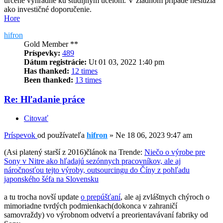
určené výhradne ku študijným účelom. V žiadnom prípade neslúžia
ako investičné doporučenie.
Hore
hifron
Gold Member **
Príspevky:
489
Dátum registrácie:
Ut 01 03, 2022 1:40 pm
Has thanked:
12 times
Been thanked:
13 times
Re: Hľadanie práce
Citovať
Príspevok
od používateľa
hifron
»
Ne 18 06, 2023 9:47 am
(Asi platený starší z 2016)článok na Trende:
Niečo o výrobe pre
Sony v Nitre ako hľadajú sezónnych pracovníkov, ale aj
náročnosťou tejto výroby, outsourcingu do Číny z pohľadu
japonského šéfa na Slovensku
a tu trocha novší update
o prepúšťaní
, ale aj zvláštnych chýroch o
mimoriadne tvrdých podmienkach(dokonca v zahraničí
samovraždy) vo výrobnom odvetví a preorientavávaní fabriky od