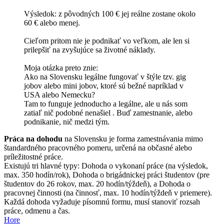
Výsledok: z pôvodných 100 € jej reálne zostane okolo
60 € alebo menej.
Cieľom pritom nie je podnikať vo veľkom, ale len si
prilepšiť na zvyšujúce sa životné náklady.
Moja otázka preto znie:
Ako na Slovensku legálne fungovať v štýle tzv. gig
jobov alebo mini jobov, ktoré sú bežné napríklad v
USA alebo Nemecku?
Tam to funguje jednoducho a legálne, ale u nás som
zatiaľ nič podobné nenašiel . Buď zamestnanie, alebo
podnikanie, nič medzi tým.
Práca na dohodu
na Slovensku je forma zamestnávania mimo
štandardného pracovného pomeru, určená na občasné alebo
príležitostné práce.
Existujú tri hlavné typy: Dohoda o vykonaní práce (na výsledok,
max. 350 hodín/rok), Dohoda o brigádnickej práci študentov (pre
študentov do 26 rokov, max. 20 hodín/týždeň), a Dohoda o
pracovnej činnosti (na činnosť, max. 10 hodín/týždeň v priemere).
Každá dohoda vyžaduje písomnú formu, musí stanoviť rozsah
práce, odmenu a čas.
Hore