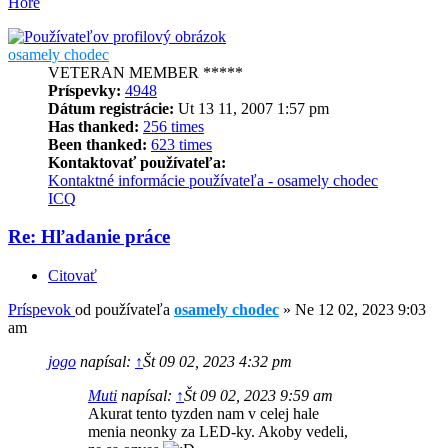
Hore
osamely chodec
VETERAN MEMBER *****
Príspevky:
4948
Dátum registrácie:
Ut 13 11, 2007 1:57 pm
Has thanked:
256 times
Been thanked:
623 times
Kontaktovať používateľa:
Kontaktné informácie používateľa - osamely chodec
ICQ
Re: Hľadanie práce
Citovať
Príspevok
od používateľa
osamely chodec
»
Ne 12 02, 2023 9:03
am
jogo
napísal:
↑
Št 09 02, 2023 4:32 pm
Muti
napísal:
↑
Št 09 02, 2023 9:59 am
Akurat tento tyzden nam v celej hale
menia neonky za LED-ky. Akoby vedeli,