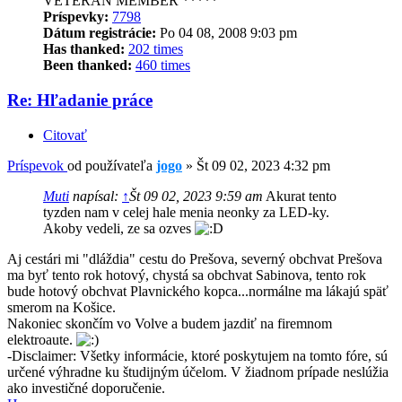
VETERAN MEMBER *****
Príspevky:
7798
Dátum registrácie:
Po 04 08, 2008 9:03 pm
Has thanked:
202 times
Been thanked:
460 times
Re: Hľadanie práce
Citovať
Príspevok
od používateľa
jogo
»
Št 09 02, 2023 4:32 pm
Muti
napísal:
↑
Št 09 02, 2023 9:59 am
Akurat tento
tyzden nam v celej hale menia neonky za LED-ky.
Akoby vedeli, ze sa ozves
Aj cestári mi "dláždia" cestu do Prešova, severný obchvat Prešova
ma byť tento rok hotový, chystá sa obchvat Sabinova, tento rok
bude hotový obchvat Plavnického kopca...normálne ma lákajú späť
smerom na Košice.
Nakoniec skončím vo Volve a budem jazdiť na firemnom
elektroaute.
-Disclaimer: Všetky informácie, ktoré poskytujem na tomto fóre, sú
určené výhradne ku študijným účelom. V žiadnom prípade neslúžia
ako investičné doporučenie.