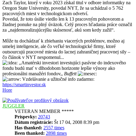
Zach Taylor, ktorý v roku 2023 získal titul v odbore informatiky na
Oregon State University, povedal NYT, že sa uchádzal o 5 762
pracovných miest v technologickom odvetví.
Povedal, že toto úsilie viedlo len k 13 pracovným pohovorom a
žiadnej ponuke na plný úväzok. Celý proces hľadania práce označil
za „najdemoralizujúcejšiu skúsenosť, akú som kedy zažil“.
Môže tu dochádzať k zbiehaniu viacerých problémov, možno aj
umelej inteligencie, ale čo veľké technologické firmy, ktoré
outsourcujú pracovné miesta do lacnej zahraničnej pracovnej sily –
čo článok v NYT nespomenul...
,,Amatérski investori investujúci pasívne do indexového
fondu budú mať v dlhodobom horizonte lepšie výnosy ako
profesionálni manažéri fondov,,
Buffett
Vzdelávanie a užitočné info zadarmo:
https://smartinvestor.sk
Hore
JUGGLER
VETERAN MEMBER *****
Príspevky:
20743
Dátum registrácie:
Št 17 04, 2008 8:39 pm
Has thanked:
2557 times
Been thanked:
2898 times