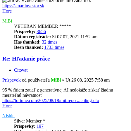
Vzdelávanie a užitočné info zadarmo:
https://smartinvestor.sk
Hore
MiBi
VETERAN MEMBER *****
Príspevky:
3656
Dátum registrácie:
St 07 07, 2021 11:52 am
Has thanked:
32 times
Been thanked:
1733 times
Re: Hľadanie práce
Citovať
Príspevok
od používateľa
MiBi
»
Ut 26 08, 2025 7:58 am
95 % firiem zatiaľ z generatívnej AI nedokáže získať žiadnu
merateľnú návratnosť.
https://fortune.com/2025/08/18/mit-repo ... ailing-cfo
Hore
Nishin
Silver Member *
Príspevky:
197