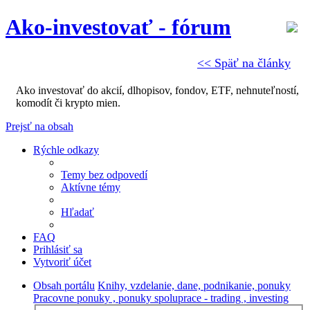
Ako-investovať - fórum
<< Späť na články
Ako investovať do akcií, dlhopisov, fondov, ETF, nehnuteľností,
komodít či krypto mien.
Prejsť na obsah
Rýchle odkazy
Temy bez odpovedí
Aktívne témy
Hľadať
FAQ
Prihlásiť sa
Vytvoriť účet
Obsah portálu
Knihy, vzdelanie, dane, podnikanie, ponuky
Pracovne ponuky , ponuky spoluprace - trading , investing