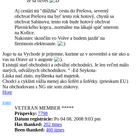
ze sa ozves
Aj cestári mi "dláždia" cestu do Prešova, severný
obchvat Prešova ma byť tento rok hotový, chystá sa
obchvat Sabinova, tento rok bude hotový obchvat
Plavnického kopca...normálne ma lákajú späť smerom
na Košice.
Nakoniec skončím vo Volve a budem jazdiť na
firemnom elektroaute.
Jogo tu na Vychode je prijemne, kurime az v novembri a nie ako u
vas na Orave uz v auguste
.
Existujú starí obchodníci a odvážni obchodníci. Je len veľmi málo
starých, odvážnych obchodníkov. “ -Ed Seykota-
Láska nad zlato, myšlienka nad majetok.
Chodci a cyklisti vážia menej ako šoféri a šoférky. (prieskum EU)
Na obchodovani s NG nie som ziskovy.
Hore
jogo
VETERAN MEMBER *****
Príspevky:
7798
Dátum registrácie:
Po 04 08, 2008 9:03 pm
Has thanked:
202 times
Been thanked:
460 times