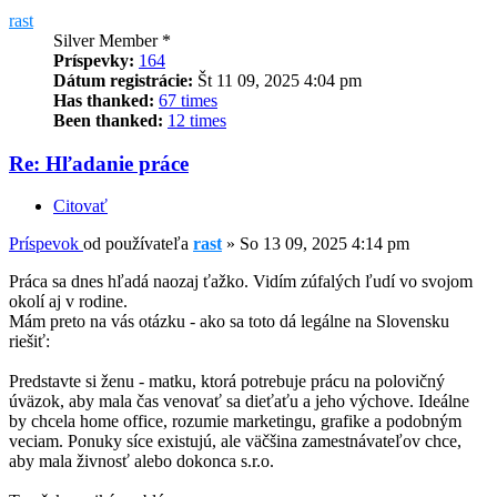
rast
Silver Member *
Príspevky:
164
Dátum registrácie:
Št 11 09, 2025 4:04 pm
Has thanked:
67 times
Been thanked:
12 times
Re: Hľadanie práce
Citovať
Príspevok
od používateľa
rast
»
So 13 09, 2025 4:14 pm
Práca sa dnes hľadá naozaj ťažko. Vidím zúfalých ľudí vo svojom
okolí aj v rodine.
Mám preto na vás otázku - ako sa toto dá legálne na Slovensku
riešiť:
Predstavte si ženu - matku, ktorá potrebuje prácu na polovičný
úväzok, aby mala čas venovať sa dieťaťu a jeho výchove. Ideálne
by chcela home office, rozumie marketingu, grafike a podobným
veciam. Ponuky síce existujú, ale väčšina zamestnávateľov chce,
aby mala živnosť alebo dokonca s.r.o.