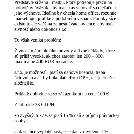
Predstavte si ženu - matku, ktorá potrebuje prácu na
polovičný úväzok, aby mala čas venovať sa dieťaťu a
jeho výchove. Ideálne by chcela home office, rozumie
marketingu, grafike a podobným veciam. Ponuky síce
existujú, ale väčšina zamestnávateľov chce, aby mala
živnosť alebo dokonca s.r.o.
Tu však vzniká problém:
Živnosť má minimálne odvody a fixné náklady, ktoré
sú príliš vysoké, ak chce zarobiť len 200 – 300,
maximálne 400 EUR mesačne.
s.r.o. je možnosť - platí sa daňová licencia, treba
účtovníka a ak by bola platiteľom DPH, tak je to ešte
zložitejšie.
Príklad: dohodne sa so zákazníkom na cene 100 €.
Z toho ide 23 € DPH,
zo zvyšných 77 € sa platí 15 % daň z príjmu právnickej
osoby,
a ak si chce vyplatiť zisk, ešte daň z dividend 7 %.