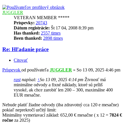
JUGGLER
VETERAN MEMBER *****
Príspevky:
20743
Dátum registrácie:
Št 17 04, 2008 8:39 pm
Has thanked:
2557 times
Been thanked:
2898 times
Re: Hľadanie práce
Citovať
Príspevok
od používateľa
JUGGLER
»
So 13 09, 2025 4:46 pm
rast
napísal:
↑
So 13 09, 2025 4:14 pm
Živnosť má
minimálne odvody a fixné náklady, ktoré sú príliš
vysoké, ak chce zarobiť len 200 – 300, maximálne 400
EUR mesačne.
Nebude platiť žiadne odvody (iba zdravotný cca 120 e mesačne)
pokiaľ neprekročí určitý limit:
Minimálny vymeriavací základ: 652,00 € mesačne ( x 12 =
7824 €
ročne
za 2025)