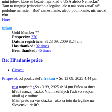
mini jobov, ktoré sú bežné napríklad v USA alebo Nemecku?
Tam to funguje jednoducho a legálne, ale u nás som zatiaľ nič
podobné nenašiel . Buď zamestnanie, alebo podnikanie, nič medzi
tým.
Hore
frakan
Gold Member **
Príspevky:
370
Dátum registrácie:
St 23 09, 2009 8:24 am
Has thanked:
92 times
Been thanked:
46 times
Re: Hľadanie práce
Citovať
Príspevok
od používateľa
frakan
»
So 13 09, 2025 4:44 pm
rast
napísal:
↑
So 13 09, 2025 4:14 pm
Práca sa dnes
hľadá naozaj ťažko. Vidím zúfalých ľudí vo svojom
okolí aj v rodine.
Mám preto na vás otázku - ako sa toto dá legálne na
Slovensku riešiť: