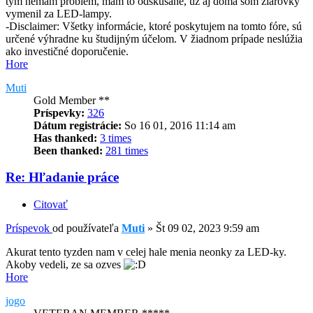
tým nemám problém, mam to odskúšané, už aj doma som žiarovky
vymenil za LED-lampy.
-Disclaimer: Všetky informácie, ktoré poskytujem na tomto fóre, sú
určené výhradne ku študijným účelom. V žiadnom prípade neslúžia
ako investičné doporučenie.
Hore
Muti
Gold Member **
Príspevky:
326
Dátum registrácie:
So 16 01, 2016 11:14 am
Has thanked:
3 times
Been thanked:
281 times
Re: Hľadanie práce
Citovať
Príspevok
od používateľa
Muti
»
Št 09 02, 2023 9:59 am
Akurat tento tyzden nam v celej hale menia neonky za LED-ky.
Akoby vedeli, ze sa ozves
Hore
jogo