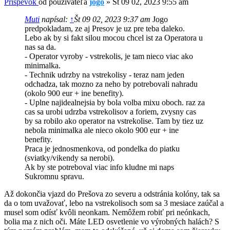
Príspevok
od používateľa
jogo
»
Št 09 02, 2023 9:55 am
Muti
napísal:
↑
Št 09 02, 2023 9:37 am
Jogo
predpokladam, ze aj Presov je uz pre teba daleko.
Lebo ak by si fakt silou mocou chcel ist za Operatora u
nas sa da.
- Operator vyroby - vstrekolis, je tam nieco viac ako
minimalka.
- Technik udrzby na vstrekolisy - teraz nam jeden
odchadza, tak mozno za neho by potrebovali nahradu
(okolo 900 eur + ine benefity).
- Uplne najidealnejsia by bola volba mixu oboch. raz za
cas sa urobi udrzba vstrekolisov a foriem, zvysny cas
by sa robilo ako operator na vstrekolise. Tam by tiez uz
nebola minimalka ale nieco okolo 900 eur + ine
benefity.
Praca je jednosmenkova, od pondelka do piatku
(sviatky/vikendy sa nerobi).
Ak by ste potreboval viac info kludne mi naps
Sukromnu spravu.
Až dokončia vjazd do Prešova zo severu a odstránia kolóny, tak sa
da o tom uvažovať, lebo na vstrekolisoch som sa 3 mesiace zaúčal a
musel som odísť kvôli neonkam. Nemôžem robiť pri neónkach,
bolia ma z nich oči. Máte LED osvetlenie vo výrobných halách? S