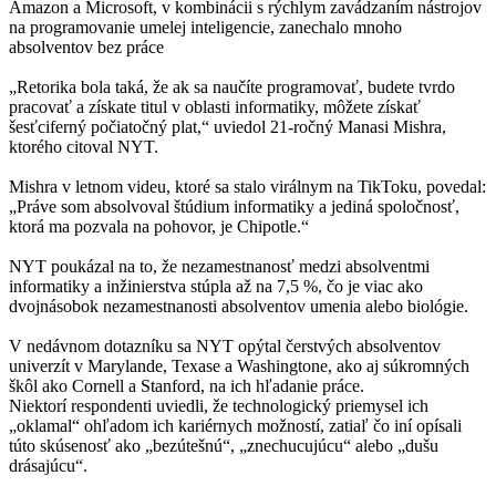
Amazon a Microsoft, v kombinácii s rýchlym zavádzaním nástrojov
na programovanie umelej inteligencie, zanechalo mnoho
absolventov bez práce
„Retorika bola taká, že ak sa naučíte programovať, budete tvrdo
pracovať a získate titul v oblasti informatiky, môžete získať
šesťciferný počiatočný plat,“ uviedol 21-ročný Manasi Mishra,
ktorého citoval NYT.
Mishra v letnom videu, ktoré sa stalo virálnym na TikToku, povedal:
„Práve som absolvoval štúdium informatiky a jediná spoločnosť,
ktorá ma pozvala na pohovor, je Chipotle.“
NYT poukázal na to, že nezamestnanosť medzi absolventmi
informatiky a inžinierstva stúpla až na 7,5 %, čo je viac ako
dvojnásobok nezamestnanosti absolventov umenia alebo biológie.
V nedávnom dotazníku sa NYT opýtal čerstvých absolventov
univerzít v Marylande, Texase a Washingtone, ako aj súkromných
škôl ako Cornell a Stanford, na ich hľadanie práce.
Niektorí respondenti uviedli, že technologický priemysel ich
„oklamal“ ohľadom ich kariérnych možností, zatiaľ čo iní opísali
túto skúsenosť ako „bezútešnú“, „znechucujúcu“ alebo „dušu
drásajúcu“.