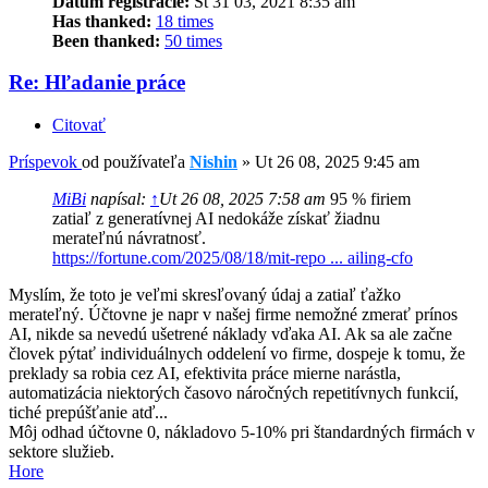
Dátum registrácie:
St 31 03, 2021 8:35 am
Has thanked:
18 times
Been thanked:
50 times
Re: Hľadanie práce
Citovať
Príspevok
od používateľa
Nishin
»
Ut 26 08, 2025 9:45 am
MiBi
napísal:
↑
Ut 26 08, 2025 7:58 am
95 % firiem
zatiaľ z generatívnej AI nedokáže získať žiadnu
merateľnú návratnosť.
https://fortune.com/2025/08/18/mit-repo ... ailing-cfo
Myslím, že toto je veľmi skresľovaný údaj a zatiaľ ťažko
merateľný. Účtovne je napr v našej firme nemožné zmerať prínos
AI, nikde sa nevedú ušetrené náklady vďaka AI. Ak sa ale začne
človek pýtať individuálnych oddelení vo firme, dospeje k tomu, že
preklady sa robia cez AI, efektivita práce mierne narástla,
automatizácia niektorých časovo náročných repetitívnych funkcií,
tiché prepúšťanie atď...
Môj odhad účtovne 0, nákladovo 5-10% pri štandardných firmách v
sektore služieb.
Hore