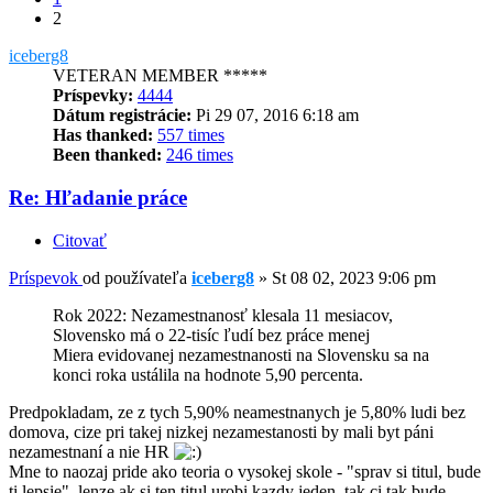
2
iceberg8
VETERAN MEMBER *****
Príspevky:
4444
Dátum registrácie:
Pi 29 07, 2016 6:18 am
Has thanked:
557 times
Been thanked:
246 times
Re: Hľadanie práce
Citovať
Príspevok
od používateľa
iceberg8
»
St 08 02, 2023 9:06 pm
Rok 2022: Nezamestnanosť klesala 11 mesiacov,
Slovensko má o 22-tisíc ľudí bez práce menej
Miera evidovanej nezamestnanosti na Slovensku sa na
konci roka ustálila na hodnote 5,90 percenta.
Predpokladam, ze z tych 5,90% neamestnanych je 5,80% ludi bez
domova, cize pri takej nizkej nezamestanosti by mali byt páni
nezamestnaní a nie HR
Mne to naozaj pride ako teoria o vysokej skole - "sprav si titul, bude
ti lepsie", lenze ak si ten titul urobi kazdy jeden, tak ci tak bude