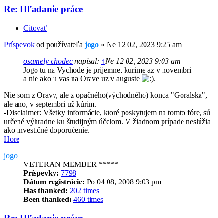
Re: Hľadanie práce
Citovať
Príspevok
od používateľa
jogo
»
Ne 12 02, 2023 9:25 am
osamely chodec
napísal:
↑
Ne 12 02, 2023 9:03 am
Jogo tu na Vychode je prijemne, kurime az v novembri
a nie ako u vas na Orave uz v auguste
.
Nie som z Oravy, ale z opačného(východného) konca "Goralska",
ale ano, v septembri už kúrim.
-Disclaimer: Všetky informácie, ktoré poskytujem na tomto fóre, sú
určené výhradne ku študijným účelom. V žiadnom prípade neslúžia
ako investičné doporučenie.
Hore
jogo
VETERAN MEMBER *****
Príspevky:
7798
Dátum registrácie:
Po 04 08, 2008 9:03 pm
Has thanked:
202 times
Been thanked:
460 times
Re: Hľadanie práce