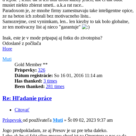
musiet niekto zbierat smeti.. a.k.a rat race..
Paradoxom je, ze mnohe firmy zamestnavaju take inteligentne opice,
ze na beton ich zobrali bez motivacneho listu..
Samozrejme, cest vynimkam, len.. len kiezby to tak bolo globalne,
ze ten motivacny list aj nieco "garantuje"
Inak, este je v mode pripapaj aj fotku do zivotopisu?
Odoslané z počítača
Hore
Muti
Gold Member **
Príspevky:
326
Dátum registrácie:
So 16 01, 2016 11:14 am
Has thanked:
3 times
Been thanked:
281 times
Re: Hľadanie práce
Citovať
Príspevok
od používateľa
Muti
»
Št 09 02, 2023 9:37 am
Jogo predpokladam, ze aj Presov je uz pre teba daleko.
Lebo ak by si fakt silou mocou chcel ist za Operatora u nas sa da.