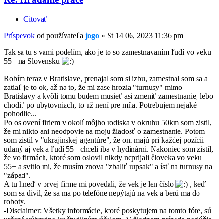
Citovať
Príspevok
od používateľa
jogo
»
St 14 06, 2023 11:36 pm
Tak sa tu s vami podelím, ako je to so zamestnavaním ľudí vo veku
55+ na Slovensku
Robím teraz v Bratislave, prenajal som si izbu, zamestnal som sa a
zatiaľ je to ok, až na to, že mi zase hrozia "turnusy" mimo
Bratislavy a kvôli tomu budem musieť asi zmeniť zamestnanie, lebo
chodiť po ubytovniach, to už není pre mňa. Potrebujem nejaké
pohodlie...
Po oslovení firiem v okolí môjho rodiska v okruhu 50km som zistil,
že mi nikto ani neodpovie na moju žiadosť o zamestnanie. Potom
som zistil v "ukrajinskej agentúre", že oni majú pri každej pozícii
udaný aj vek a ľudí 55+ chceli iba v hydinárni. Nakoniec som zistil,
že vo firmách, ktoré som oslovil nikdy neprijali človeka vo veku
55+ a svitlo mi, že musím znova "zbaliť rupsak" a ísť na turnusy na
"západ".
A tu hneď v prvej firme mi povedali, že vek je len číslo
, keď
som sa divil, že sa ma po telefóne nepýtajú na vek a berú ma do
roboty.
-Disclaimer: Všetky informácie, ktoré poskytujem na tomto fóre, sú