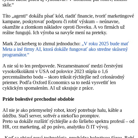
skôr.“
Títo „agenti“ dokážu písať kód, riadiť financie, tvoriť marketingové
kampane, poskytovať podporu či robiť výskum – neúnavne,
okamžite a zlomkom nákladov oproti človeku. A vo firmách už
reálne fungujú. Ich výroba sa navyše mení na preteky.
Mark Zuckerberg to zhrnul jednoducho:
„V roku 2025 bude mať
Meta a iné firmy AI, ktorá dokáže fungovať ako stredne skúsený
programátor.“
A nie sú to len predpovede. Nezamestnanosť medzi čerstvými
vysokoškolákmi v USA od polovice 2023 stúpla o 1,6
percentuálneho bodu – skoro trikrát rýchlejšie než celonárodný
priemer. Podľa Oxford Economics sa to nedá vysvetliť len
cyklickým spomalením. AI už ukrajuje z práce.
Príde bolestivé prechodné obdobie
AI nie je ako priemyselný robot, ktorý potrebuje halu, káble a
údržbu. Stačí server, softvér a niekoľko promptov.
Preto sa dokáže rozšíriť rýchlejšie a do širšieho spektra profesií – od
HR, cez marketing, až po právo, analytiku či IT vývoj.
„Keď sa objaví nová technológia, prechádza bolestivou fázou. Robí