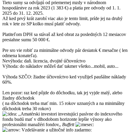
Tieto sumy sa odvíjajú od priemernej mzdy v národnom
hospodárstve za rok 2023 (1 383 €) a platia pre odvody od 1. 1.
2025 do 31. 12. 2025.
Až ked prvý krát zarobí viac ako je tento limit, príde jej na druhý
rok v lete zo SP kolko musí platiť odvody.
Platiteľom DPH sa stávaš až ked obrat za posledných 12 mesiacov
presiahne sumu 50 000 €.
Pre sro vie robiť za minimálne odvody pár desiatok € mesačne ( len
odmena konateľa).
Nevýhoda: daň. licencia, dvojité účtovníctvo
Výhoda: do nákladov môžeš dať takmer všetko...mobil, auto...
Výhoda SZČO: žiadne účtovníctvo ked využiješ paušálne náklady
60%.
Len pozor: raz ked pôjde do dôchodku, tak jej vyjde malý, alebo
žiadny dôchodok
( na dôchodok treba mať min. 15 rokov uznaných a na minimálny
dôchodok treba 30 rokov)
,,Amatérski investori investujúci pasívne do indexového
fondu budú mať v dlhodobom horizonte lepšie výnosy ako
profesionálni manažéri fondov,,
Buffett
Vzdelávanie a užitočné info zadarmo: