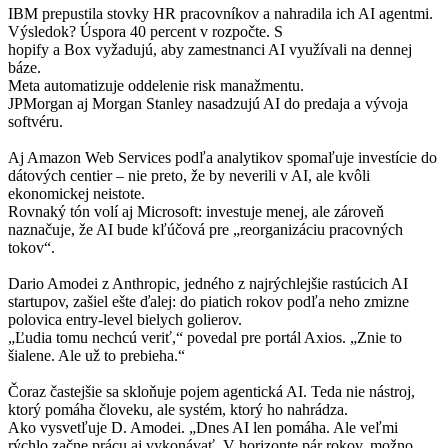
IBM prepustila stovky HR pracovníkov a nahradila ich AI agentmi.
Výsledok? Úspora 40 percent v rozpočte. S
hopify a Box vyžadujú, aby zamestnanci AI využívali na dennej
báze.
Meta automatizuje oddelenie risk manažmentu.
JPMorgan aj Morgan Stanley nasadzujú AI do predaja a vývoja
softvéru.
Aj Amazon Web Services podľa analytikov spomaľuje investície do
dátových centier – nie preto, že by neverili v AI, ale kvôli
ekonomickej neistote.
Rovnaký tón volí aj Microsoft: investuje menej, ale zároveň
naznačuje, že AI bude kľúčová pre „reorganizáciu pracovných
tokov“.
Dario Amodei z Anthropic, jedného z najrýchlejšie rastúcich AI
startupov, zašiel ešte ďalej: do piatich rokov podľa neho zmizne
polovica entry-level bielych golierov.
„Ľudia tomu nechcú veriť,“ povedal pre portál Axios. „Znie to
šialene. Ale už to prebieha.“
Čoraz častejšie sa skloňuje pojem agentická AI. Teda nie nástroj,
ktorý pomáha človeku, ale systém, ktorý ho nahrádza.
Ako vysvetľuje D. Amodei. „Dnes AI len pomáha. Ale veľmi
rýchlo začne prácu aj vykonávať. V horizonte pár rokov, možno