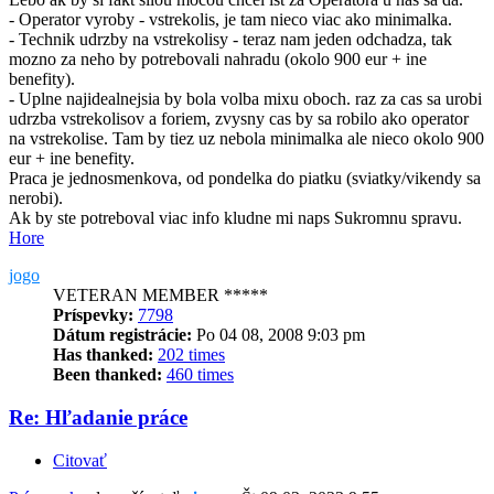
- Operator vyroby - vstrekolis, je tam nieco viac ako minimalka.
- Technik udrzby na vstrekolisy - teraz nam jeden odchadza, tak
mozno za neho by potrebovali nahradu (okolo 900 eur + ine
benefity).
- Uplne najidealnejsia by bola volba mixu oboch. raz za cas sa urobi
udrzba vstrekolisov a foriem, zvysny cas by sa robilo ako operator
na vstrekolise. Tam by tiez uz nebola minimalka ale nieco okolo 900
eur + ine benefity.
Praca je jednosmenkova, od pondelka do piatku (sviatky/vikendy sa
nerobi).
Ak by ste potreboval viac info kludne mi naps Sukromnu spravu.
Hore
jogo
VETERAN MEMBER *****
Príspevky:
7798
Dátum registrácie:
Po 04 08, 2008 9:03 pm
Has thanked:
202 times
Been thanked:
460 times
Re: Hľadanie práce
Citovať