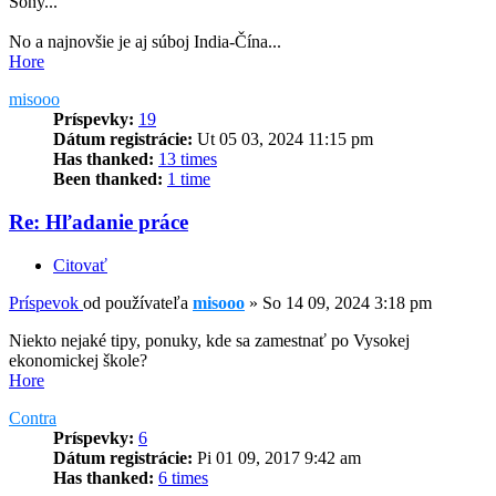
Sony...
No a najnovšie je aj súboj India-Čína...
Hore
misooo
Príspevky:
19
Dátum registrácie:
Ut 05 03, 2024 11:15 pm
Has thanked:
13 times
Been thanked:
1 time
Re: Hľadanie práce
Citovať
Príspevok
od používateľa
misooo
»
So 14 09, 2024 3:18 pm
Niekto nejaké tipy, ponuky, kde sa zamestnať po Vysokej
ekonomickej škole?
Hore
Contra
Príspevky:
6
Dátum registrácie:
Pi 01 09, 2017 9:42 am
Has thanked:
6 times