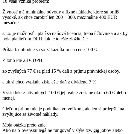
Tu však vzniká problém:
Živnosť má minimálne odvody a fixné náklady, ktoré sú príliš
vysoké, ak chce zarobiť len 200 – 300, maximálne 400 EUR
mesačne.
s.r.o. je možnosť - platí sa daňová licencia, treba účtovníka a ak by
bola platiteľom DPH, tak je to ešte zložitejšie.
Príklad: dohodne sa so zákazníkom na cene 100 €.
Z toho ide 23 € DPH,
zo zvyšných 77 € sa platí 15 % daň z príjmu právnickej osoby,
a ak si chce vyplatiť zisk, ešte daň z dividend 7 %.
Výsledok: z pôvodných 100 € jej reálne zostane okolo 60 € alebo
menej.
Cieľom pritom nie je podnikať vo veľkom, ale len si prilepšiť na
zvyšujúce sa životné náklady.
Moja otázka preto znie:
Ako na Slovensku legálne fungovať v štýle tzv. gig jobov alebo