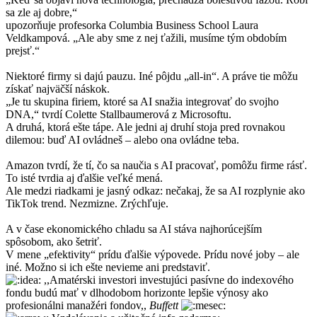
sa zle aj dobre,“
upozorňuje profesorka Columbia Business School Laura
Veldkampová. „Ale aby sme z nej ťažili, musíme tým obdobím
prejsť.“
Niektoré firmy si dajú pauzu. Iné pôjdu „all-in“. A práve tie môžu
získať najväčší náskok.
„Je tu skupina firiem, ktoré sa AI snažia integrovať do svojho
DNA,“ tvrdí Colette Stallbaumerová z Microsoftu.
A druhá, ktorá ešte tápe. Ale jedni aj druhí stoja pred rovnakou
dilemou: buď AI ovládneš – alebo ona ovládne teba.
Amazon tvrdí, že tí, čo sa naučia s AI pracovať, pomôžu firme rásť.
To isté tvrdia aj ďalšie veľké mená.
Ale medzi riadkami je jasný odkaz: nečakaj, že sa AI rozplynie ako
TikTok trend. Nezmizne. Zrýchľuje.
A v čase ekonomického chladu sa AI stáva najhorúcejším
spôsobom, ako šetriť.
V mene „efektivity“ prídu ďalšie výpovede. Prídu nové joby – ale
iné. Možno si ich ešte nevieme ani predstaviť.
,,Amatérski investori investujúci pasívne do indexového
fondu budú mať v dlhodobom horizonte lepšie výnosy ako
profesionálni manažéri fondov,,
Buffett