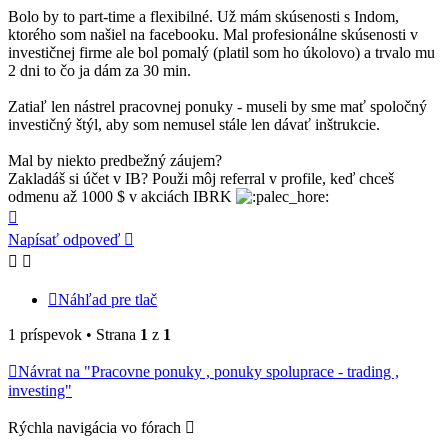
Bolo by to part-time a flexibilné. Už mám skúsenosti s Indom,
ktorého som našiel na facebooku. Mal profesionálne skúsenosti v
investičnej firme ale bol pomalý (platil som ho úkolovo) a trvalo mu
2 dni to čo ja dám za 30 min.
Zatiaľ len nástrel pracovnej ponuky - museli by sme mať spoločný
investičný štýl, aby som nemusel stále len dávať inštrukcie.
Mal by niekto predbežný záujem?
Zakladáš si účet v IB? Použi môj referral v profile, keď chceš
odmenu až 1000 $ v akciách IBRK
Hore
Napísať odpoveď
Náhľad pre tlač
1 príspevok • Strana
1
z
1
Návrat na "Pracovne ponuky , ponuky spoluprace - trading ,
investing"
Rýchla navigácia vo fórach