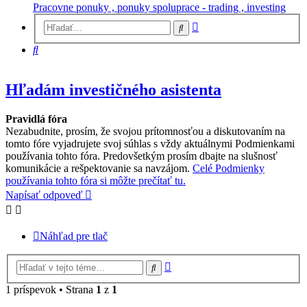
Pracovne ponuky , ponuky spoluprace - trading , investing
Rozšírené
Hľadať
vyhľadávanie
Hľadať
Hľadám investičného asistenta
Pravidlá fóra
Nezabudnite, prosím, že svojou prítomnosťou a diskutovaním na
tomto fóre vyjadrujete svoj súhlas s vždy aktuálnymi Podmienkami
používania tohto fóra. Predovšetkým prosím dbajte na slušnosť
komunikácie a rešpektovanie sa navzájom.
Celé Podmienky
používania tohto fóra si môžte prečítať tu.
Napísať odpoveď
Náhľad pre tlač
Rozšírené
Hľadať
vyhľadávanie
1 príspevok • Strana
1
z
1