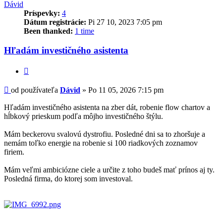
Dávid
Príspevky:
4
Dátum registrácie:
Pi 27 10, 2023 7:05 pm
Been thanked:
1 time
Hľadám investičného asistenta
Citovať
Príspevok
od používateľa
Dávid
»
Po 11 05, 2026 7:15 pm
Hľadám investičného asistenta na zber dát, robenie flow chartov a
hĺbkový prieskum podľa môjho investičného štýlu.
Mám beckerovu svalovú dystrofiu. Posledné dni sa to zhoršuje a
nemám toľko energie na robenie si 100 riadkových zoznamov
firiem.
Mám veľmi ambiciózne ciele a určite z toho budeš mať prínos aj ty.
Posledná firma, do ktorej som investoval.