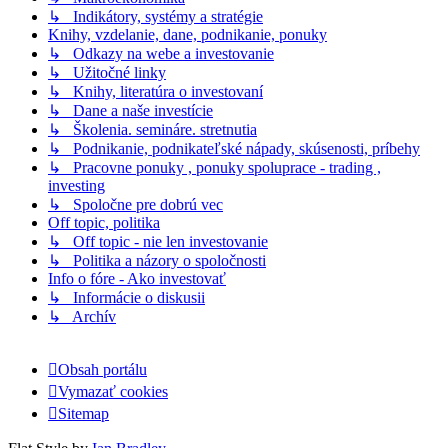
↳ Indikátory, systémy a stratégie
Knihy, vzdelanie, dane, podnikanie, ponuky
↳ Odkazy na webe a investovanie
↳ Užitočné linky
↳ Knihy, literatúra o investovaní
↳ Dane a naše investície
↳ Školenia. semináre. stretnutia
↳ Podnikanie, podnikateľské nápady, skúsenosti, príbehy
↳ Pracovne ponuky , ponuky spoluprace - trading ,
investing
↳ Spoločne pre dobrú vec
Off topic, politika
↳ Off topic - nie len investovanie
↳ Politika a názory o spoločnosti
Info o fóre - Ako investovať
↳ Informácie o diskusii
↳ Archív
Obsah portálu
Vymazať cookies
Sitemap