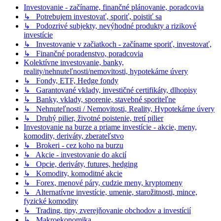
Investovanie - začíname, finančné plánovanie, poradcovia
↳ Potrebujem investovať, sporiť, poistiť sa
↳ Podozrivé subjekty, nevýhodné produkty a rizikové
investície
↳ Investovanie v začiatkoch - začíname sporiť, investovať,
↳ Finančné poradenstvo, poradcovia
Kolektívne investovanie, banky,
reality/nehnuteľnosti/nemovitosti, hypotekárne úvery
↳ Fondy, ETF, Hedge fondy
↳ Garantované vklady, investičné certifikáty, dlhopisy
↳ Banky, vklady, sporenie, stavebné sporiteľne
↳ Nehnuteľnosti / Nemovitosti, Reality, Hypotekárne úvery
↳ Druhý pilier, životné poistenie, tretí pilier
Investovanie na burze a priame investície - akcie, meny,
komodity, deriváty, zberateľstvo
↳ Brokeri - cez koho na burzu
↳ Akcie - investovanie do akcií
↳ Opcie, deriváty, futures, hedging
↳ Komodity, komoditné akcie
↳ Forex, menové páry, cudzie meny, kryptomeny
↳ Alternatívne investície, umenie, starožitnosti, mince,
fyzické komodity
↳ Trading, tipy, zverejňovanie obchodov a investícií
↳ Makroekonomika