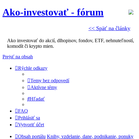
Ako-investovať - fórum
<< Späť na články
Ako investovať do akcií, dlhopisov, fondov, ETF, nehnuteľností,
komodít či krypto mien.
Prejsť na obsah
Rýchle odkazy
Temy bez odpovedí
Aktívne témy
Hľadať
FAQ
Prihlásiť sa
Vytvoriť účet
Obsah portálu
Knihy, vzdelanie, dane, podnikanie, ponuky