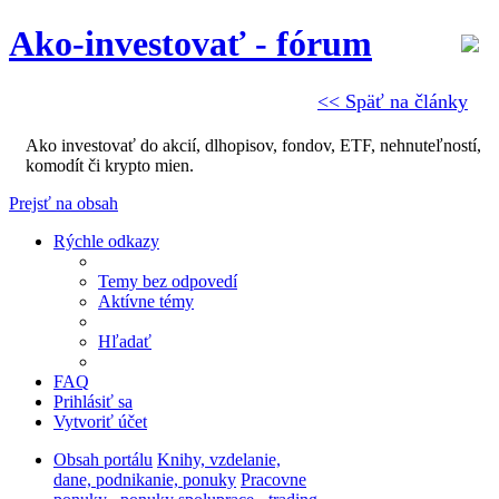
Ako-investovať - fórum
<< Späť na články
Ako investovať do akcií, dlhopisov, fondov, ETF, nehnuteľností,
komodít či krypto mien.
Prejsť na obsah
Rýchle odkazy
Temy bez odpovedí
Aktívne témy
Hľadať
FAQ
Prihlásiť sa
Vytvoriť účet
Obsah portálu
Knihy, vzdelanie,
dane, podnikanie, ponuky
Pracovne