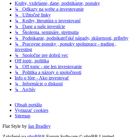
Knihy, vzdelanie, dane, podnikanie, ponuky
↳ Odkazy na webe a investovanie
↳ Užitočné linky
↳ Knihy, literatúra o investovaní
↳ Dane a naše investície
↳ Školenia. semináre. stretnutia
↳ Podnikanie, podnikateľské nápady, skúsenosti, príbehy
↳ Pracovne ponuky , ponuky spoluprace - trading ,
investing
↳ Spoločne pre dobrú vec
Off topic, politika
↳ Off topic - nie len investovanie
↳ Politika a názory o spoločnosti
Info o fóre - Ako investovať
↳ Informácie o diskusii
↳ Archív
Obsah portálu
Vymazať cookies
Sitemap
Flat Style by
Ian Bradley
Založené na
phpBB
® Forum Software © phpBB Limited