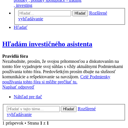
ponuky , ponuky spoluprace - trading
, investing
Rozšírené
Hľadať
vyhľadávanie
Hľadať
Hľadám investičného asistenta
Pravidlá fóra
Nezabudnite, prosím, že svojou prítomnosťou a diskutovaním na
tomto fóre vyjadrujete svoj súhlas s vždy aktuálnymi Podmienkami
používania tohto fóra. Predovšetkým prosím dbajte na slušnosť
komunikácie a rešpektovanie sa navzájom.
Celé Podmienky
používania tohto fóra si môžte prečítať tu.
Napísať odpoveď
Náhľad pre tlač
Rozšírené
Hľadať
vyhľadávanie
1 príspevok • Strana
1
z
1