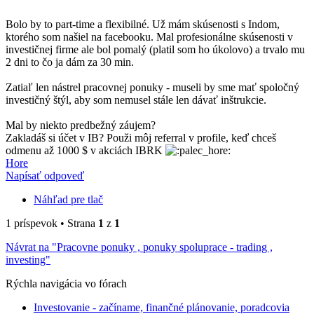
Bolo by to part-time a flexibilné. Už mám skúsenosti s Indom,
ktorého som našiel na facebooku. Mal profesionálne skúsenosti v
investičnej firme ale bol pomalý (platil som ho úkolovo) a trvalo mu
2 dni to čo ja dám za 30 min.
Zatiaľ len nástrel pracovnej ponuky - museli by sme mať spoločný
investičný štýl, aby som nemusel stále len dávať inštrukcie.
Mal by niekto predbežný záujem?
Zakladáš si účet v IB? Použi môj referral v profile, keď chceš
odmenu až 1000 $ v akciách IBRK
Hore
Napísať odpoveď
Náhľad pre tlač
1 príspevok • Strana
1
z
1
Návrat na "Pracovne ponuky , ponuky spoluprace - trading ,
investing"
Rýchla navigácia vo fórach
Investovanie - začíname, finančné plánovanie, poradcovia