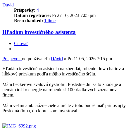
Dávid
Príspevky:
4
Dátum registrácie:
Pi 27 10, 2023 7:05 pm
Been thanked:
1 time
Hľadám investičného asistenta
Citovať
Príspevok
od používateľa
Dávid
»
Po 11 05, 2026 7:15 pm
Hľadám investičného asistenta na zber dát, robenie flow chartov a
hĺbkový prieskum podľa môjho investičného štýlu.
Mám beckerovu svalovú dystrofiu. Posledné dni sa to zhoršuje a
nemám toľko energie na robenie si 100 riadkových zoznamov
firiem.
Mám veľmi ambiciózne ciele a určite z toho budeš mať prínos aj ty.
Posledná firma, do ktorej som investoval.