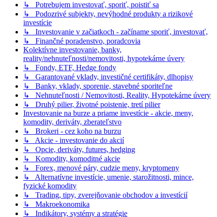
↳ Potrebujem investovať, sporiť, poistiť sa
↳ Podozrivé subjekty, nevýhodné produkty a rizikové
investície
↳ Investovanie v začiatkoch - začíname sporiť, investovať,
↳ Finančné poradenstvo, poradcovia
Kolektívne investovanie, banky,
reality/nehnuteľnosti/nemovitosti, hypotekárne úvery
↳ Fondy, ETF, Hedge fondy
↳ Garantované vklady, investičné certifikáty, dlhopisy
↳ Banky, vklady, sporenie, stavebné sporiteľne
↳ Nehnuteľnosti / Nemovitosti, Reality, Hypotekárne úvery
↳ Druhý pilier, životné poistenie, tretí pilier
Investovanie na burze a priame investície - akcie, meny,
komodity, deriváty, zberateľstvo
↳ Brokeri - cez koho na burzu
↳ Akcie - investovanie do akcií
↳ Opcie, deriváty, futures, hedging
↳ Komodity, komoditné akcie
↳ Forex, menové páry, cudzie meny, kryptomeny
↳ Alternatívne investície, umenie, starožitnosti, mince,
fyzické komodity
↳ Trading, tipy, zverejňovanie obchodov a investícií
↳ Makroekonomika
↳ Indikátory, systémy a stratégie