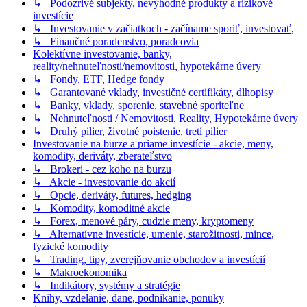
↳ Podozrivé subjekty, nevýhodné produkty a rizikové
investície
↳ Investovanie v začiatkoch - začíname sporiť, investovať,
↳ Finančné poradenstvo, poradcovia
Kolektívne investovanie, banky,
reality/nehnuteľnosti/nemovitosti, hypotekárne úvery
↳ Fondy, ETF, Hedge fondy
↳ Garantované vklady, investičné certifikáty, dlhopisy
↳ Banky, vklady, sporenie, stavebné sporiteľne
↳ Nehnuteľnosti / Nemovitosti, Reality, Hypotekárne úvery
↳ Druhý pilier, životné poistenie, tretí pilier
Investovanie na burze a priame investície - akcie, meny,
komodity, deriváty, zberateľstvo
↳ Brokeri - cez koho na burzu
↳ Akcie - investovanie do akcií
↳ Opcie, deriváty, futures, hedging
↳ Komodity, komoditné akcie
↳ Forex, menové páry, cudzie meny, kryptomeny
↳ Alternatívne investície, umenie, starožitnosti, mince,
fyzické komodity
↳ Trading, tipy, zverejňovanie obchodov a investícií
↳ Makroekonomika
↳ Indikátory, systémy a stratégie
Knihy, vzdelanie, dane, podnikanie, ponuky