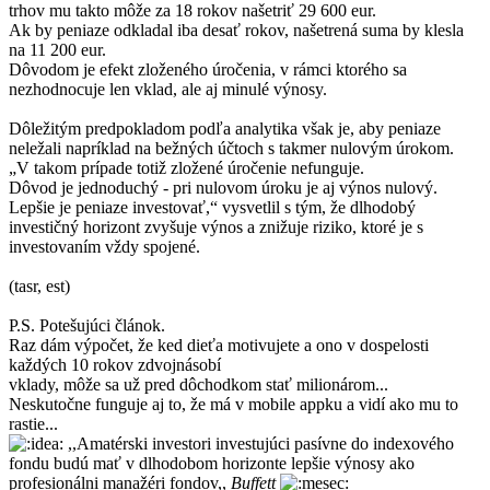
trhov mu takto môže za 18 rokov našetriť 29 600 eur.
Ak by peniaze odkladal iba desať rokov, našetrená suma by klesla
na 11 200 eur.
Dôvodom je efekt zloženého úročenia, v rámci ktorého sa
nezhodnocuje len vklad, ale aj minulé výnosy.
Dôležitým predpokladom podľa analytika však je, aby peniaze
neležali napríklad na bežných účtoch s takmer nulovým úrokom.
„V takom prípade totiž zložené úročenie nefunguje.
Dôvod je jednoduchý - pri nulovom úroku je aj výnos nulový.
Lepšie je peniaze investovať,“ vysvetlil s tým, že dlhodobý
investičný horizont zvyšuje výnos a znižuje riziko, ktoré je s
investovaním vždy spojené.
(tasr, est)
P.S. Potešujúci článok.
Raz dám výpočet, že ked dieťa motivujete a ono v dospelosti
každých 10 rokov zdvojnásobí
vklady, môže sa už pred dôchodkom stať milionárom...
Neskutočne funguje aj to, že má v mobile appku a vidí ako mu to
rastie...
,,Amatérski investori investujúci pasívne do indexového
fondu budú mať v dlhodobom horizonte lepšie výnosy ako
profesionálni manažéri fondov,,
Buffett