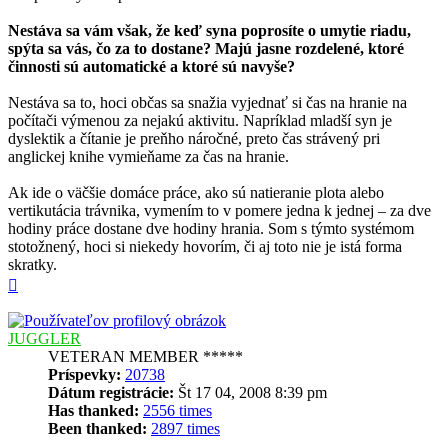
Nestáva sa vám však, že keď syna poprosíte o umytie riadu,
spýta sa vás, čo za to dostane? Majú jasne rozdelené, ktoré
činnosti sú automatické a ktoré sú navyše?
Nestáva sa to, hoci občas sa snažia vyjednať si čas na hranie na
počítači výmenou za nejakú aktivitu. Napríklad mladší syn je
dyslektik a čítanie je preňho náročné, preto čas strávený pri
anglickej knihe vymieňame za čas na hranie.
Ak ide o väčšie domáce práce, ako sú natieranie plota alebo
vertikutácia trávnika, vymením to v pomere jedna k jednej – za dve
hodiny práce dostane dve hodiny hrania. Som s týmto systémom
stotožnený, hoci si niekedy hovorím, či aj toto nie je istá forma
skratky.
Hore
JUGGLER
VETERAN MEMBER *****
Príspevky:
20738
Dátum registrácie:
Št 17 04, 2008 8:39 pm
Has thanked:
2556 times
Been thanked:
2897 times