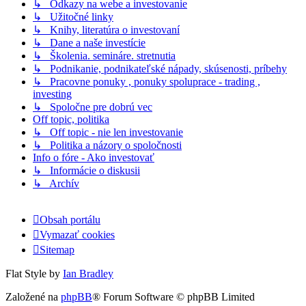
↳ Odkazy na webe a investovanie
↳ Užitočné linky
↳ Knihy, literatúra o investovaní
↳ Dane a naše investície
↳ Školenia. semináre. stretnutia
↳ Podnikanie, podnikateľské nápady, skúsenosti, príbehy
↳ Pracovne ponuky , ponuky spoluprace - trading ,
investing
↳ Spoločne pre dobrú vec
Off topic, politika
↳ Off topic - nie len investovanie
↳ Politika a názory o spoločnosti
Info o fóre - Ako investovať
↳ Informácie o diskusii
↳ Archív
Obsah portálu
Vymazať cookies
Sitemap
Flat Style by
Ian Bradley
Založené na
phpBB
® Forum Software © phpBB Limited