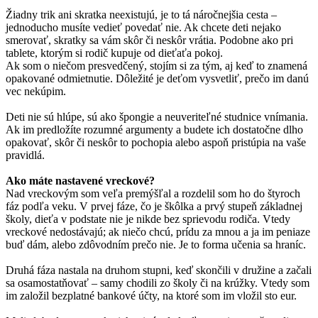
Žiadny trik ani skratka neexistujú, je to tá náročnejšia cesta –
jednoducho musíte vedieť povedať nie. Ak chcete deti nejako
smerovať, skratky sa vám skôr či neskôr vrátia. Podobne ako pri
tablete, ktorým si rodič kupuje od dieťaťa pokoj.
Ak som o niečom presvedčený, stojím si za tým, aj keď to znamená
opakované odmietnutie. Dôležité je deťom vysvetliť, prečo im danú
vec nekúpim.
Deti nie sú hlúpe, sú ako špongie a neuveriteľné studnice vnímania.
Ak im predložíte rozumné argumenty a budete ich dostatočne dlho
opakovať, skôr či neskôr to pochopia alebo aspoň pristúpia na vaše
pravidlá.
Ako máte nastavené vreckové?
Nad vreckovým som veľa premýšľal a rozdelil som ho do štyroch
fáz podľa veku. V prvej fáze, čo je škôlka a prvý stupeň základnej
školy, dieťa v podstate nie je nikde bez sprievodu rodiča. Vtedy
vreckové nedostávajú; ak niečo chcú, prídu za mnou a ja im peniaze
buď dám, alebo zdôvodním prečo nie. Je to forma učenia sa hraníc.
Druhá fáza nastala na druhom stupni, keď skončili v družine a začali
sa osamostatňovať – samy chodili zo školy či na krúžky. Vtedy som
im založil bezplatné bankové účty, na ktoré som im vložil sto eur.