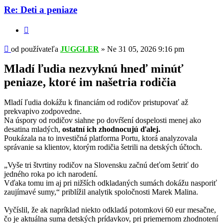
Re: Deti a peniaze
Citovať
Príspevok
od používateľa
JUGGLER
»
Ne 31 05, 2026 9:16 pm
Mladí ľudia nezvyknú hneď minúť
peniaze, ktoré im našetria rodičia
Mladí ľudia dokážu k financiám od rodičov pristupovať až
prekvapivo zodpovedne.
Na úspory od rodičov siahne po dovŕšení dospelosti menej ako
desatina mladých,
ostatní ich zhodnocujú ďalej.
Poukázala na to investičná platforma Portu, ktorá analyzovala
správanie sa klientov, ktorým rodičia šetrili na detských účtoch.
„Vyše tri štvrtiny rodičov na Slovensku začnú deťom šetriť do
jedného roka po ich narodení.
Vďaka tomu im aj pri nižších odkladaných sumách dokážu nasporiť
zaujímavé sumy,“ priblížil analytik spoločnosti Marek Malina.
Vyčíslil, že ak napríklad niekto odkladá potomkovi 60 eur mesačne,
čo je aktuálna suma detských prídavkov, pri priemernom zhodnotení