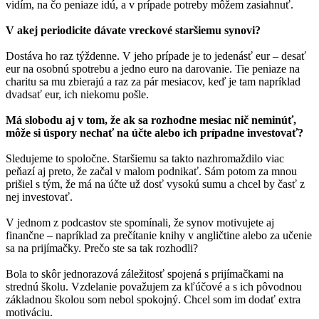
vidím, na čo peniaze idú, a v prípade potreby môžem zasiahnuť.
V akej periodicite dávate vreckové staršiemu synovi?
Dostáva ho raz týždenne. V jeho prípade je to jedenásť eur – desať
eur na osobnú spotrebu a jedno euro na darovanie. Tie peniaze na
charitu sa mu zbierajú a raz za pár mesiacov, keď je tam napríklad
dvadsať eur, ich niekomu pošle.
Má slobodu aj v tom, že ak sa rozhodne mesiac nič neminúť,
môže si úspory nechať na účte alebo ich prípadne investovať?
Sledujeme to spoločne. Staršiemu sa takto nazhromaždilo viac
peňazí aj preto, že začal v malom podnikať. Sám potom za mnou
prišiel s tým, že má na účte už dosť vysokú sumu a chcel by časť z
nej investovať.
V jednom z podcastov ste spomínali, že synov motivujete aj
finančne – napríklad za prečítanie knihy v angličtine alebo za učenie
sa na prijímačky. Prečo ste sa tak rozhodli?
Bola to skôr jednorazová záležitosť spojená s prijímačkami na
strednú školu. Vzdelanie považujem za kľúčové a s ich pôvodnou
základnou školou som nebol spokojný. Chcel som im dodať extra
motiváciu.