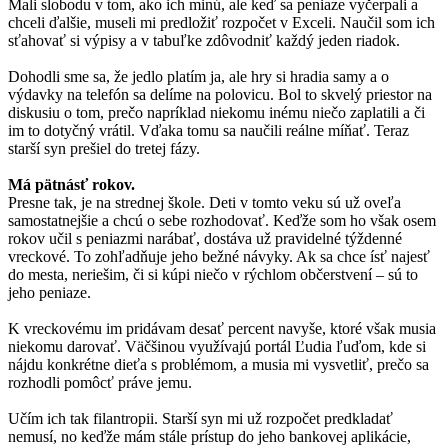
Mali slobodu v tom, ako ich minú, ale keď sa peniaze vyčerpali a
chceli ďalšie, museli mi predložiť rozpočet v Exceli. Naučil som ich
sťahovať si výpisy a v tabuľke zdôvodniť každý jeden riadok.
Dohodli sme sa, že jedlo platím ja, ale hry si hradia samy a o
výdavky na telefón sa delíme na polovicu. Bol to skvelý priestor na
diskusiu o tom, prečo napríklad niekomu inému niečo zaplatili a či
im to dotyčný vrátil. Vďaka tomu sa naučili reálne míňať. Teraz
starší syn prešiel do tretej fázy.
Má pätnásť rokov.
Presne tak, je na strednej škole. Deti v tomto veku sú už oveľa
samostatnejšie a chcú o sebe rozhodovať. Keďže som ho však osem
rokov učil s peniazmi narábať, dostáva už pravidelné týždenné
vreckové. To zohľadňuje jeho bežné návyky. Ak sa chce ísť najesť
do mesta, neriešim, či si kúpi niečo v rýchlom občerstvení – sú to
jeho peniaze.
K vreckovému im pridávam desať percent navyše, ktoré však musia
niekomu darovať. Väčšinou využívajú portál Ľudia ľuďom, kde si
nájdu konkrétne dieťa s problémom, a musia mi vysvetliť, prečo sa
rozhodli pomôcť práve jemu.
Učím ich tak filantropii. Starší syn mi už rozpočet predkladať
nemusí, no keďže mám stále prístup do jeho bankovej aplikácie,