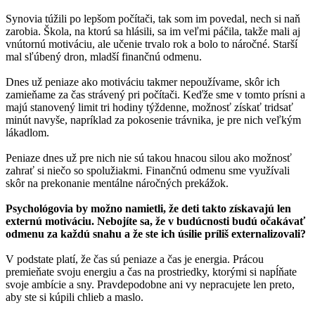
Synovia túžili po lepšom počítači, tak som im povedal, nech si naň
zarobia. Škola, na ktorú sa hlásili, sa im veľmi páčila, takže mali aj
vnútornú motiváciu, ale učenie trvalo rok a bolo to náročné. Starší
mal sľúbený dron, mladší finančnú odmenu.
Dnes už peniaze ako motiváciu takmer nepoužívame, skôr ich
zamieňame za čas strávený pri počítači. Keďže sme v tomto prísni a
majú stanovený limit tri hodiny týždenne, možnosť získať tridsať
minút navyše, napríklad za pokosenie trávnika, je pre nich veľkým
lákadlom.
Peniaze dnes už pre nich nie sú takou hnacou silou ako možnosť
zahrať si niečo so spolužiakmi. Finančnú odmenu sme využívali
skôr na prekonanie mentálne náročných prekážok.
Psychológovia by možno namietli, že deti takto získavajú len
externú motiváciu. Nebojíte sa, že v budúcnosti budú očakávať
odmenu za každú snahu a že ste ich úsilie príliš externalizovali?
V podstate platí, že čas sú peniaze a čas je energia. Prácou
premieňate svoju energiu a čas na prostriedky, ktorými si napĺňate
svoje ambície a sny. Pravdepodobne ani vy nepracujete len preto,
aby ste si kúpili chlieb a maslo.