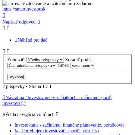
Vzdelávanie a užitočné info zadarmo:
https://smartinvestor.sk
Hore
Napísať odpoveď
Náhľad pre tlač
Zobraziť:
Zoradiť podľa:
Smer:
2 príspevky • Strana
1
z
1
Návrat na "Investovanie v začiatkoch - začíname sporiť,
investovať,"
Rýchla navigácia vo fórach
Investovanie - začíname, finančné plánovanie, poradcovia
↳ Potrebujem investovať, sporiť, poistiť sa