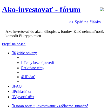
Ako-investovať - fórum
<< Späť na články
Ako investovať do akcií, dlhopisov, fondov, ETF, nehnuteľností,
komodít či krypto mien.
Prejsť na obsah
Rýchle odkazy
Temy bez odpovedí
Aktívne témy
Hľadať
FAQ
Prihlásiť sa
Vytvoriť účet
Obsah portálu
Investovanie - začíname, finančné