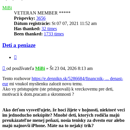
MiBi
VETERAN MEMBER *****
Príspevky:
3656
Dátum registrácie:
St 07 07, 2021 11:52 am
Has thanked:
32 times
Been thanked:
1733 times
Deti a peniaze
Citovať
Príspevok
od používateľa
MiBi
»
Št 23 04, 2026 8:13 am
Tento rozhovor
https://e.dennikn.sk/5286684/financnik- ... denast-
eur
mi vnukol myslienku zalozit novu temu.
Ako vy pristupujete (ste pristupovali) k vreckovemu pre deti,
motivacii k dom.pracam a skromnosti ?
Ako deťom vysvetľujete, že hoci žijete v hojnosti, niektoré veci
im jednoducho nekúpite? Mnohé deti, ktorých rodičia majú
preukázateľne menej peňazí, nosia tenisky za dvesto eur alebo
majú najnovší iPhone. Máte na to nejaký trik?