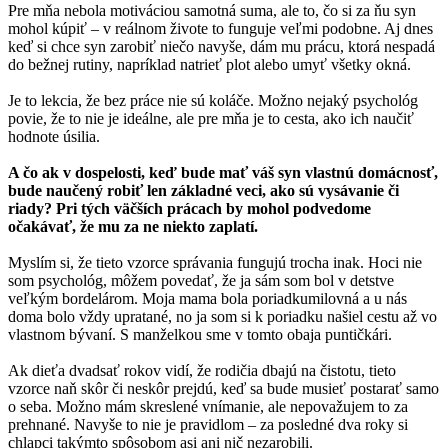
Pre mňa nebola motiváciou samotná suma, ale to, čo si za ňu syn
mohol kúpiť – v reálnom živote to funguje veľmi podobne. Aj dnes
keď si chce syn zarobiť niečo navyše, dám mu prácu, ktorá nespadá
do bežnej rutiny, napríklad natrieť plot alebo umyť všetky okná.
Je to lekcia, že bez práce nie sú koláče. Možno nejaký psychológ
povie, že to nie je ideálne, ale pre mňa je to cesta, ako ich naučiť
hodnote úsilia.
A čo ak v dospelosti, keď bude mať váš syn vlastnú domácnosť,
bude naučený robiť len základné veci, ako sú vysávanie či
riady? Pri tých väčších prácach by mohol podvedome
očakávať, že mu za ne niekto zaplatí.
Myslím si, že tieto vzorce správania fungujú trocha inak. Hoci nie
som psychológ, môžem povedať, že ja sám som bol v detstve
veľkým bordelárom. Moja mama bola poriadkumilovná a u nás
doma bolo vždy upratané, no ja som si k poriadku našiel cestu až vo
vlastnom bývaní. S manželkou sme v tomto obaja puntičkári.
Ak dieťa dvadsať rokov vidí, že rodičia dbajú na čistotu, tieto
vzorce naň skôr či neskôr prejdú, keď sa bude musieť postarať samo
o seba. Možno mám skreslené vnímanie, ale nepovažujem to za
prehnané. Navyše to nie je pravidlom – za posledné dva roky si
chlapci takýmto spôsobom asi ani nič nezarobili.