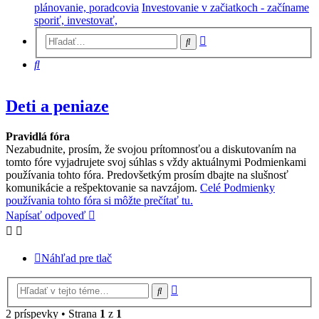
plánovanie, poradcovia
Investovanie v začiatkoch - začíname
sporiť, investovať,
Rozšírené
Hľadať
vyhľadávanie
Hľadať
Deti a peniaze
Pravidlá fóra
Nezabudnite, prosím, že svojou prítomnosťou a diskutovaním na
tomto fóre vyjadrujete svoj súhlas s vždy aktuálnymi Podmienkami
používania tohto fóra. Predovšetkým prosím dbajte na slušnosť
komunikácie a rešpektovanie sa navzájom.
Celé Podmienky
používania tohto fóra si môžte prečítať tu.
Napísať odpoveď
Náhľad pre tlač
Rozšírené
Hľadať
vyhľadávanie
2 príspevky • Strana
1
z
1