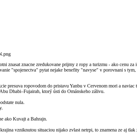
.png
tni znasat znacne zredukovane prijmy z ropy a turizmu - ako cenu za 
nie "spojenectva" pytat nejake benefity "navyse" v porovnani s tym, 
dukcie presuva ropovodom do pristavu Yanbu v Cervenom mori a naviac 
d Abu Dhabi–Fujairah, ktorý ústi do Ománskeho zálivu.
odstate nula.
y.
e ako Kuvajt a Bahrajn.
krajina vzniknutou situaciou nijako zvlast netrpi, to znamena ze aj t