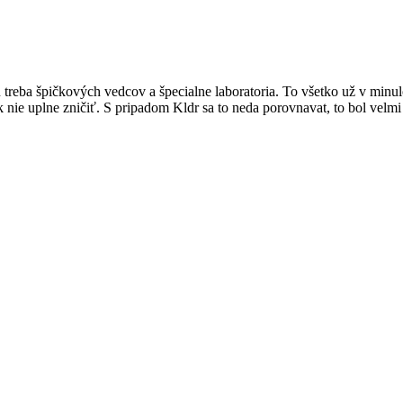
reba špičkových vedcov a špecialne laboratoria. To všetko už v minulos
ie uplne zničiť. S pripadom Kldr sa to neda porovnavat, to bol velmi 