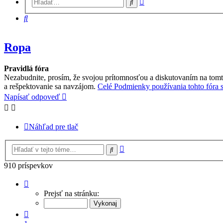
Hľadať
vyhľadávanie
Hľadať
Ropa
Pravidlá fóra
Nezabudnite, prosím, že svojou prítomnosťou a diskutovaním na tomt
a rešpektovanie sa navzájom.
Celé Podmienky používania tohto fóra si
Napísať odpoveď
Náhľad pre tlač
Rozšírené
Hľadať
vyhľadávanie
910 príspevkov
Strana
23
Prejsť na stránku:
z
23
Predchádzajúci