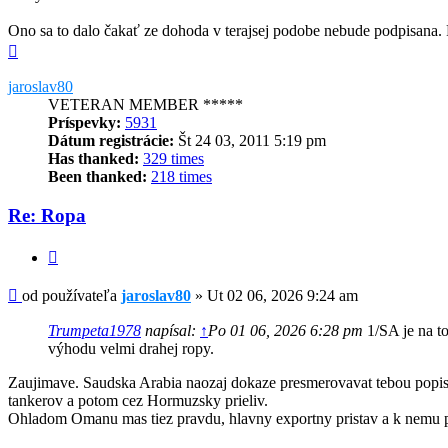
Ono sa to dalo čakať ze dohoda v terajsej podobe nebude podpisana. P
Hore
jaroslav80
VETERAN MEMBER *****
Príspevky:
5931
Dátum registrácie:
Št 24 03, 2011 5:19 pm
Has thanked:
329 times
Been thanked:
218 times
Re: Ropa
Citovať
Príspevok
od používateľa
jaroslav80
»
Ut 02 06, 2026 9:24 am
Trumpeta1978
napísal:
↑
Po 01 06, 2026 6:28 pm
1/SA je na t
výhodu velmi drahej ropy.
Zaujimave. Saudska Arabia naozaj dokaze presmerovavat tebou popisan
tankerov a potom cez Hormuzsky prieliv.
Ohladom Omanu mas tiez pravdu, hlavny exportny pristav a k nemu p