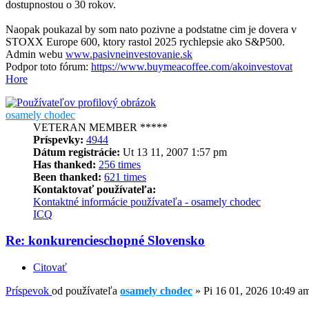
dostupnostou o 30 rokov.
Naopak poukazal by som nato pozivne a podstatne cim je dovera v
STOXX Europe 600, ktory rastol 2025 rychlepsie ako S&P500.
Admin webu
www.pasivneinvestovanie.sk
Podpor toto fórum:
https://www.buymeacoffee.com/akoinvestovat
Hore
osamely chodec
VETERAN MEMBER *****
Príspevky:
4944
Dátum registrácie:
Ut 13 11, 2007 1:57 pm
Has thanked:
256 times
Been thanked:
621 times
Kontaktovať používateľa:
Kontaktné informácie používateľa - osamely chodec
ICQ
Re: konkurencieschopné Slovensko
Citovať
Príspevok
od používateľa
osamely chodec
»
Pi 16 01, 2026 10:49 a