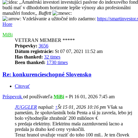
,,Amatérski investori investujúci pasívne do indexového fon
budú mať v dlhodobom horizonte lepšie výnosy ako profesionálni
manažéri fondov,,
Buffett
Vzdelávanie a užitočné info zadarmo:
https://smartinvestor.
Hore
MiBi
VETERAN MEMBER *****
Príspevky:
3656
Dátum registrácie:
St 07 07, 2021 11:52 am
Has thanked:
32 times
Been thanked:
1730 times
Re: konkurencieschopné Slovensko
Citovať
Príspevok
od používateľa
MiBi
»
Pi 16 01, 2026 7:45 am
JUGGLER
napísal:
↑
Št 15 01, 2026 10:16 pm
Však sa
pametám, že spoluvlastník bola Penta a tá ju zavrela, lebo jej
bolo výhodnejšie zhrabnúť 200 miliónov €
s predaja elektriny. Elektrinu mala zazmluvnenú lacno a
predala ju draho ked ceny vyskočili.
Teraz hranol uvažuje vraziť do toho 100 mil.. Je ten človek