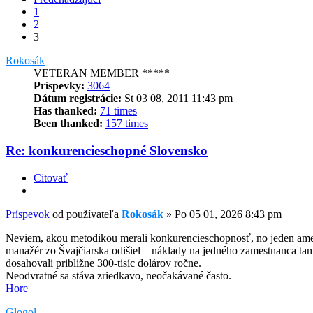
1
2
3
Rokosák
VETERAN MEMBER *****
Príspevky:
3064
Dátum registrácie:
St 03 08, 2011 11:43 pm
Has thanked:
71 times
Been thanked:
157 times
Re: konkurencieschopné Slovensko
Citovať
Príspevok
od používateľa
Rokosák
»
Po 05 01, 2026 8:43 pm
Neviem, akou metodikou merali konkurencieschopnosť, no jeden am
manažér zo Švajčiarska odišiel – náklady na jedného zamestnanca ta
dosahovali približne 300-tisíc dolárov ročne.
Neodvratné sa stáva zriedkavo, neočakávané často.
Hore
Glogol