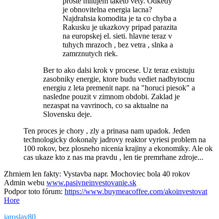
proste milujem taketo vety. Odkedy
je obnovitelna energia lacna?
Najdrahsia komodita je ta co chyba a
Rakusku je ukazkovy pripad parazita
na europskej el. sieti. hlavne teraz v
tuhych mrazoch , bez vetra , slnka a
zamrznutych riek.
Ber to ako dalsi krok v procese. Uz teraz existuju
zasobniky energie, ktore budu vediet nadbytocnu
energiu z leta premenit napr. na "horuci piesok" a
nasledne pouzit v zimnom obdobi. Zaklad je
nezaspat na vavrinoch, co sa aktualne na
Slovensku deje.
Ten proces je chory , zly a prinasa nam upadok. Jeden
technologicky dokonaly jadrovy reaktor vyriesi problem na
100 rokov, bez plosneho nicenia krajiny a ekonomiky. Ale ok
cas ukaze kto z nas ma pravdu , len tie premrhane zdroje...
Zhrniem len fakty: Vystavba napr. Mochoviec bola 40 rokov
Admin webu
www.pasivneinvestovanie.sk
Podpor toto fórum:
https://www.buymeacoffee.com/akoinvestovat
Hore
jaroslav80