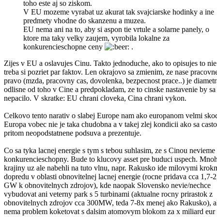
toho este aj so ziskom.
V EU mozeme vyrabat uz akurat tak svajciarske hodinky a ine
predmety vhodne do skanzenu a muzea.
EU nema ani na to, aby si aspon tie vrtule a solarne panely, o
ktore ma taky velky zaujem, vyrobila lokalne za
konkurencieschopne ceny
.
Zijes v EU a oslavujes Cinu. Takto jednoduche, ako to opisujes to nie 
treba si pozriet par faktov. Len okrajovo sa zmienim, ze nase pracovn
pravo (mzda, pracovny cas, dovolenka, bezpecnost prace..) je diametr
odlisne od toho v Cine a predpokladam, ze to cinske nastavenie by sa
nepacilo. V skratke: EU chrani cloveka, Cina chrani vykon.
Celkovo tento narativ o slabej Europe nam ako europanom velmi skod
Europa vobec nie je taka chudobna a v takej zlej kondicii ako sa casto
pritom neopodstatnene podsuva a prezentuje.
Co sa tyka lacnej energie s tym s tebou suhlasim, ze s Cinou nevieme
konkurencieschopny. Bude to klucovy asset pre buduci uspech. Mno
krajiny uz ale nabehli na tuto vlnu, napr. Rakusko ide milovymi krok
dopredu v oblasti obnovitelnej lacnej energie (rocne pridava cca 1,7-2
GW k obnovitelnych zdrojov), kde naopak Slovensko nevie/nechce
vybudovat ani veterny park s 5 turbinami (aktualne rocny prirastok z
obnovitelnych zdrojov cca 300MW, teda 7-8x menej ako Rakusko), a
nema problem koketovat s dalsim atomovym blokom za x miliard eur