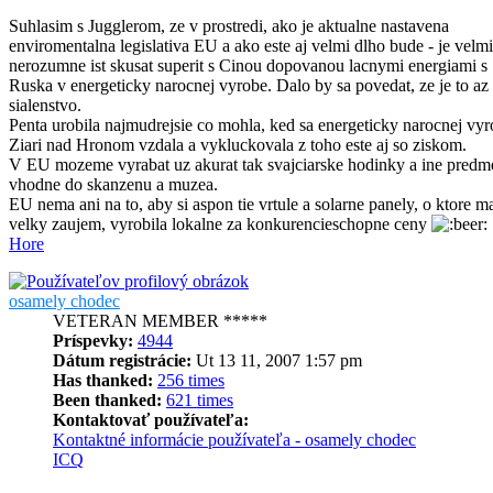
Suhlasim s Jugglerom, ze v prostredi, ako je aktualne nastavena
enviromentalna legislativa EU a ako este aj velmi dlho bude - je velmi
nerozumne ist skusat superit s Cinou dopovanou lacnymi energiami s
Ruska v energeticky narocnej vyrobe. Dalo by sa povedat, ze je to az 
sialenstvo.
Penta urobila najmudrejsie co mohla, ked sa energeticky narocnej vy
Ziari nad Hronom vzdala a vykluckovala z toho este aj so ziskom.
V EU mozeme vyrabat uz akurat tak svajciarske hodinky a ine predm
vhodne do skanzenu a muzea.
EU nema ani na to, aby si aspon tie vrtule a solarne panely, o ktore m
velky zaujem, vyrobila lokalne za konkurencieschopne ceny
Hore
osamely chodec
VETERAN MEMBER *****
Príspevky:
4944
Dátum registrácie:
Ut 13 11, 2007 1:57 pm
Has thanked:
256 times
Been thanked:
621 times
Kontaktovať používateľa:
Kontaktné informácie používateľa - osamely chodec
ICQ