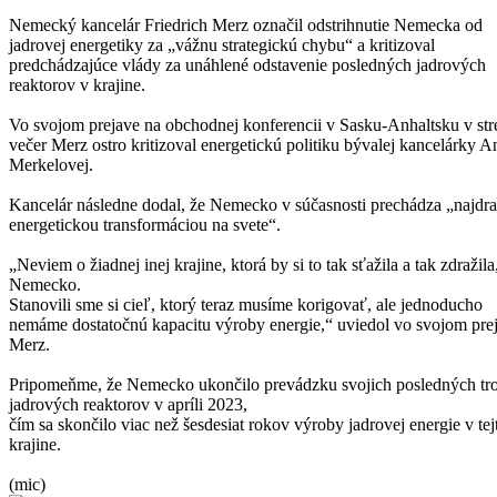
Nemecký kancelár Friedrich Merz označil odstrihnutie Nemecka od
jadrovej energetiky za „vážnu strategickú chybu“ a kritizoval
predchádzajúce vlády za unáhlené odstavenie posledných jadrových
reaktorov v krajine.
Vo svojom prejave na obchodnej konferencii v Sasku-Anhaltsku v str
večer Merz ostro kritizoval energetickú politiku bývalej kancelárky A
Merkelovej.
Kancelár následne dodal, že Nemecko v súčasnosti prechádza „najdr
energetickou transformáciou na svete“.
„Neviem o žiadnej inej krajine, ktorá by si to tak sťažila a tak zdražila
Nemecko.
Stanovili sme si cieľ, ktorý teraz musíme korigovať, ale jednoducho
nemáme dostatočnú kapacitu výroby energie,“ uviedol vo svojom pre
Merz.
Pripomeňme, že Nemecko ukončilo prevádzku svojich posledných tr
jadrových reaktorov v apríli 2023,
čím sa skončilo viac než šesdesiat rokov výroby jadrovej energie v tej
krajine.
(mic)