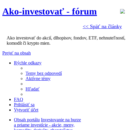
Ako-investovať - fórum
<< Späť na články
Ako investovať do akcií, dlhopisov, fondov, ETF, nehnuteľností,
komodít či krypto mien.
Prejsť na obsah
Rýchle odkazy
Temy bez odpovedí
Aktívne témy
Hľadať
FAQ
Prihlásiť sa
Vytvoriť účet
Obsah portálu
Investovanie na burze
a priame investície - akcie, meny,