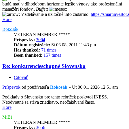
budú mať v dlhodobom horizonte lepšie výnosy ako profesionálni
manažéri fondov,,
Buffett
Vzdelávanie a užitočné info zadarmo:
https://smartinvestor.
Hore
Rokosák
VETERAN MEMBER *****
Príspevky:
3064
Dátum registrácie:
St 03 08, 2011 11:43 pm
Has thanked:
71 times
Been thanked:
157 times
Re: konkurencieschopné Slovensko
Citovať
Príspevok
od používateľa
Rokosák
»
Ut 06 01, 2026 12:51 am
Podklady o Slovensku pre tento rebríček poskytol INESS.
Neodvratné sa stáva zriedkavo, neočakávané často.
Hore
MiBi
VETERAN MEMBER *****
Príspevky:
3656