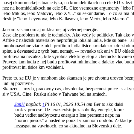
nasej ekonomickej situacie tyka, na komidelnikoch na cele EU zalezi 
nez na kormidelnikoch na cele SR. Cize vsemozne argumenty "lebo F
lebo Miklos, lebo Matovic, lebo XY..." su sekundarne. To co sa ma h
riesit je "lebo Leyenova, lebo Kallasova, lebo Mertz, lebo Macron".
Ja som zastancom aj nuklearnej aj veternej energie.
Zase ale problem tu nie je technicky. Ako vzdy je politicky. Tak ako v
Afrike z nalezisk materialov neprofituju lokalni ludia, kde su bane - al
mnohonasobne viac z nich profituju ludia tisice km daleko kde ziadnu
spinu a devastaciu z tych bani nemaju --- rovnako tak ani v EU ohla
profitovania nezalezi, kde vyrobna elektriny stoji a chemicka tovaren s
Praveze tam ludia z nej budu profitovat minimalne a daleko viac budu
profitovat ini tisice km vzdialeni.
Preto to, ze EU je v mnohom ako skanzen je pre zivotnu uroven bez
ludi aj pozitivne.
Skanzen = mzda, pracovny cas, dovolenka, bezpecnost prace.. s aky
si v USA, Cine, Rusku alebo v Taiwane bol na smiech.
JanH
napísal:
↑
Pi 16 01, 2026 10:54 am
Ber to ako dalsi
krok v procese. Uz teraz existuju zasobniky energie, ktore
budu vediet nadbytocnu energiu z leta premenit napr. na
"horuci piesok" a nasledne pouzit v zimnom obdobi. Zaklad je
nezaspat na vavrinoch, co sa aktualne na Slovensku deje.