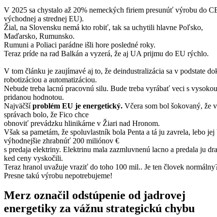
V 2025 sa chystalo až 20% nemeckých firiem presunúť výrobu do C
východnej a strednej EU).
Žial, na Slovensku nemá kto robiť, tak sa uchytili hlavne Poľsko,
Maďarsko, Rumunsko.
Rumuni a Poliaci parádne išli hore posledné roky.
Teraz príde na rad Balkán a vyzerá, že aj UA prijmu do EU rýchlo.
V tom článku je zaujímavé aj to, že deindustralizácia sa v podstate do
robotizáciou a automatizáciou.
Nebude treba lacnú pracovnú silu. Bude treba vyrábať veci s vysoko
pridanou hodnotou.
Najväčší
problém EU je energetický.
Včera som bol šokovaný, že v
správach bolo, že Fico chce
obnoviť prevádzku hlinikárne v Žiari nad Hronom.
Však sa pametám, že spoluvlastník bola Penta a tá ju zavrela, lebo jej
výhodnejšie zhrabnúť 200 miliónov €
s predaja elektriny. Elektrinu mala zazmluvnenú lacno a predala ju dr
ked ceny vyskočili.
Teraz hranol uvažuje vraziť do toho 100 mil.. Je ten človek normálny
Presne takú výrobu nepotrebujeme!
Merz označil odstúpenie od jadrovej
energetiky za vážnu strategickú chybu