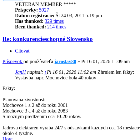
VETERAN MEMBER *****
Príspevky:
5927
Dátum registrácie:
Št 24 03, 2011 5:19 pm
Has thanked:
329 times
Been thanked:
214 times
Re: konkurencieschopné Slovensko
Citovať
Príspevok
od používateľa
jaroslav80
»
Pi 16 01, 2026 11:09 am
JanH
napísal:
↑
Pi 16 01, 2026 11:02 am
Zhrniem len fakty:
Vystavba napr. Mochoviec bola 40 rokov
Fakty:
Planovana zivostnost:
Mochovce 1 a 2 až do roku 2061
Mochovce 3 a 4 až do roku 2083
S moznym predlzenim cca 10-20 rokov.
Jadrova elektraren vyraba 24/7 s odstavkami kazdych cca 18 mesiaco
okolo 4 tyzdne.
Hore