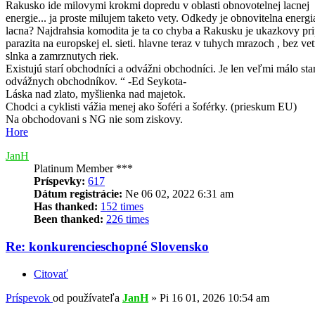
Rakusko ide milovymi krokmi dopredu v oblasti obnovotelnej lacnej
energie... ja proste milujem taketo vety. Odkedy je obnovitelna energi
lacna? Najdrahsia komodita je ta co chyba a Rakusku je ukazkovy pr
parazita na europskej el. sieti. hlavne teraz v tuhych mrazoch , bez vet
slnka a zamrznutych riek.
Existujú starí obchodníci a odvážni obchodníci. Je len veľmi málo sta
odvážnych obchodníkov. “ -Ed Seykota-
Láska nad zlato, myšlienka nad majetok.
Chodci a cyklisti vážia menej ako šoféri a šoférky. (prieskum EU)
Na obchodovani s NG nie som ziskovy.
Hore
JanH
Platinum Member ***
Príspevky:
617
Dátum registrácie:
Ne 06 02, 2022 6:31 am
Has thanked:
152 times
Been thanked:
226 times
Re: konkurencieschopné Slovensko
Citovať
Príspevok
od používateľa
JanH
»
Pi 16 01, 2026 10:54 am