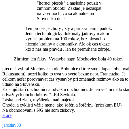
"horuci piesok" a nasledne pouzit v
zimnom obdobi. Zaklad je nezaspat
na vavrinoch, co sa aktualne na
Slovensku deje.
Ten proces je chory , zly a prinasa nam upadok.
Jeden technologicky dokonaly jadrovy reaktor
vyriesi problem na 100 rokov, bez plosneho
nicenia krajiny a ekonomiky. Ale ok cas ukaze
kto z nas ma pravdu , len tie premrhane zdroje...
Zhrniem len fakty: Vystavba napr. Mochoviec bola 40 rokov
preco si vybral Mochovce a nie Bohunice (ktore sme hlupaci obetoval
Rakusanom), pozri kolko to trva vo svete bezne napr. Francuzko. Je
celkom nefer porovnavat cas vystavby pri zmenach rezimov ako sa to
udialo na Slovensku.
Existujú starí obchodníci a odvážni obchodníci. Je len veľmi málo sta
odvážnych obchodníkov. “ -Ed Seykota-
Láska nad zlato, myšlienka nad majetok.
Chodci a cyklisti vážia menej ako šoféri a šoférky. (prieskum EU)
Na obchodovani s NG nie som ziskovy.
Hore
jaroslav80