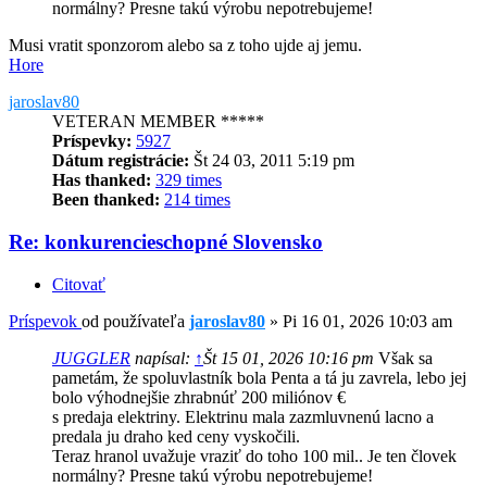
normálny? Presne takú výrobu nepotrebujeme!
Musi vratit sponzorom alebo sa z toho ujde aj jemu.
Hore
jaroslav80
VETERAN MEMBER *****
Príspevky:
5927
Dátum registrácie:
Št 24 03, 2011 5:19 pm
Has thanked:
329 times
Been thanked:
214 times
Re: konkurencieschopné Slovensko
Citovať
Príspevok
od používateľa
jaroslav80
»
Pi 16 01, 2026 10:03 am
JUGGLER
napísal:
↑
Št 15 01, 2026 10:16 pm
Však sa
pametám, že spoluvlastník bola Penta a tá ju zavrela, lebo jej
bolo výhodnejšie zhrabnúť 200 miliónov €
s predaja elektriny. Elektrinu mala zazmluvnenú lacno a
predala ju draho ked ceny vyskočili.
Teraz hranol uvažuje vraziť do toho 100 mil.. Je ten človek
normálny? Presne takú výrobu nepotrebujeme!