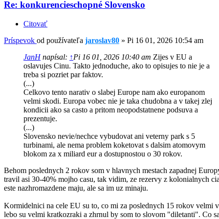
Re: konkurencieschopné Slovensko
Citovať
Príspevok
od používateľa
jaroslav80
»
Pi 16 01, 2026 10:54 am
JanH
napísal:
↑
Pi 16 01, 2026 10:40 am
Zijes v EU a
oslavujes Cinu. Takto jednoduche, ako to opisujes to nie je a
treba si pozriet par faktov.
(...)
Celkovo tento narativ o slabej Europe nam ako europanom
velmi skodi. Europa vobec nie je taka chudobna a v takej zlej
kondicii ako sa casto a pritom neopodstatnene podsuva a
prezentuje.
(...)
Slovensko nevie/nechce vybudovat ani veterny park s 5
turbinami, ale nema problem koketovat s dalsim atomovym
blokom za x miliard eur a dostupnostou o 30 rokov.
Behom poslednych 2 rokov som v hlavnych mestach zapadnej Europ
travil asi 30-40% mojho casu, tak vidim, ze rezervy z kolonialnych ci
este nazhromazdene maju, ale sa im uz minaju.
Kormidelnici na cele EU su to, co mi za poslednych 15 rokov velmi v
lebo su velmi kratkozraki a zhrnul by som to slovom "diletanti". Co s