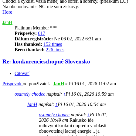
Chodci a cyklisti vážia menej ako šoféri a šoférky. (prieskum EU)
Na obchodovani s NG nie som ziskovy.
Hore
JanH
Platinum Member ***
Príspevky:
617
Dátum registrácie:
Ne 06 02, 2022 6:31 am
Has thanked:
152 times
Been thanked:
226 times
Re: konkurencieschopné Slovensko
Citovať
Príspevok
od používateľa
JanH
»
Pi 16 01, 2026 11:02 am
osamely chodec
napísal:
↑
Pi 16 01, 2026 10:59 am
JanH
napísal:
↑
Pi 16 01, 2026 10:54 am
osamely chodec
napísal:
↑
Pi 16 01,
2026 10:49 am
Rakusko ide
milovymi krokmi dopredu v oblasti
obnovotelnej lacnej energie... ja