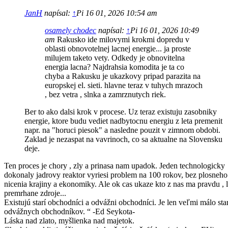
JanH
napísal:
↑
Pi 16 01, 2026 10:54 am
osamely chodec
napísal:
↑
Pi 16 01, 2026 10:49
am
Rakusko ide milovymi krokmi dopredu v
oblasti obnovotelnej lacnej energie... ja proste
milujem taketo vety. Odkedy je obnovitelna
energia lacna? Najdrahsia komodita je ta co
chyba a Rakusku je ukazkovy pripad parazita na
europskej el. sieti. hlavne teraz v tuhych mrazoch
, bez vetra , slnka a zamrznutych riek.
Ber to ako dalsi krok v procese. Uz teraz existuju zasobniky
energie, ktore budu vediet nadbytocnu energiu z leta premenit
napr. na "horuci piesok" a nasledne pouzit v zimnom obdobi.
Zaklad je nezaspat na vavrinoch, co sa aktualne na Slovensku
deje.
Ten proces je chory , zly a prinasa nam upadok. Jeden technologicky
dokonaly jadrovy reaktor vyriesi problem na 100 rokov, bez plosneho
nicenia krajiny a ekonomiky. Ale ok cas ukaze kto z nas ma pravdu , l
premrhane zdroje...
Existujú starí obchodníci a odvážni obchodníci. Je len veľmi málo sta
odvážnych obchodníkov. “ -Ed Seykota-
Láska nad zlato, myšlienka nad majetok.