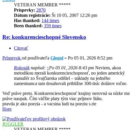
VETERAN MEMBER *****
Príspevky:
2870
Dátum registrácie:
Št 10 05, 2007 12:26 pm
Has thanked:
144 times
Been thanked:
359 times
Re: konkurencieschopné Slovensko
Citovať
Príspevok
od používateľa
Glogol
»
Po 05 01, 2026 8:52 pm
Rokosák
napísal:
↑
Po 05 01, 2026 8:43 pm
Neviem, akou
metodikou merali konkurencieschopnosť, no jeden americký
manažér zo Švajčiarska odišiel – náklady na jedného
zamestnanca tam dosahovali približne 300-tisíc dolárov ročne.
Veď práve preto. Konkurencieschopnosť krajiny nerovná sa nízke m
práve naopak. Čím väčšie platy tým viac príjmov štátu.
pravda je ako poezia - a vacsina ludi na poeziu s.rie
Hore
JUGGLER
VETERAN MEMBER *****