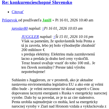
Re: konkurencieschopné Slovensko
Citovať
Príspevok
od používateľa
JanH
»
Pi 16 01, 2026 10:40 am
jaroslav80
napísal:
↑
Pi 16 01, 2026 10:03 am
JUGGLER
napísal:
↑
Št 15 01, 2026 10:16 pm
Však sa pametám, že spoluvlastník bola Penta a
tá ju zavrela, lebo jej bolo výhodnejšie zhrabnúť
200 miliónov €
s predaja elektriny. Elektrinu mala zazmluvnenú
lacno a predala ju draho ked ceny vyskočili.
Teraz hranol uvažuje vraziť do toho 100 mil.. Je
ten človek normálny? Presne takú výrobu
nepotrebujeme!
Suhlasim s Jugglerom, ze v prostredi, ako je aktualne
nastavena enviromentalna legislativa EU a ako este aj velmi
dlho bude - je velmi nerozumne ist skusat superit s Cinou
dopovanou lacnymi energiami s Ruska v energeticky narocnej
vyrobe. Dalo by sa povedat, ze je to az cire sialenstvo.
Penta urobila najmudrejsie co mohla, ked sa energeticky
narocnej vyroby v Ziari nad Hronom vzdala a vykluckovala z