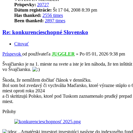
Príspevky:
20727
Dátum registrácie:
Št 17 04, 2008 8:39 pm
Has thanked:
2556 times
Been thanked:
2897 times
Re: konkurencieschopné Slovensko
Citovať
Príspevok
od používateľa
JUGGLER
»
Po 05 01, 2026 9:38 pm
Švajčiarsko je na 1. mieste na svete a iste je len náhoda, že ten inštitút 
vo Švajčiarsku.
Škoda, že nemôžem dočítať článok v denníčku.
Bol som bol zvedavý či vychvália Maďarsko, ktoré výrazne stúplo o 
miest oproti roku 2024
a či skritizujú Polsko, ktoré pod Tuskom zaznamenalo prudký prepad
miest.
Prílohy
,,Amatérski investori investujúci pasívne do indexového fon