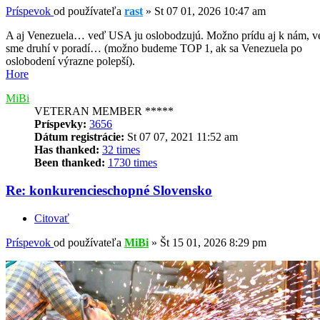
Príspevok
od používateľa
rast
»
St 07 01, 2026 10:47 am
A aj Venezuela… veď USA ju oslobodzujú. Možno prídu aj k nám, 
sme druhí v poradí… (možno budeme TOP 1, ak sa Venezuela po
oslobodení výrazne polepší).
Hore
MiBi
VETERAN MEMBER *****
Príspevky:
3656
Dátum registrácie:
St 07 07, 2021 11:52 am
Has thanked:
32 times
Been thanked:
1730 times
Re: konkurencieschopné Slovensko
Citovať
Príspevok
od používateľa
MiBi
»
Št 15 01, 2026 8:29 pm