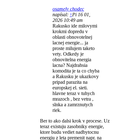
osamely chodec
napísal:
↑
Pi 16 01,
2026 10:49 am
Rakusko ide milovymi
krokmi dopredu v
oblasti obnovotelnej
lacnej energie... ja
proste milujem taketo
vety. Odkedy je
obnovitelna energia
lacna? Najdrahsia
komodita je ta co chyba
a Rakusku je ukazkovy
pripad parazita na
europskej el. sieti.
hlavne teraz v tuhych
mrazoch , bez vetra ,
slnka a zamrznutych
riek.
Ber to ako dalsi krok v procese. Uz
teraz existuju zasobniky energie,
ktore budu vediet nadbytocnu
energiu z leta premenit napr. na