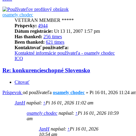
osamely chodec
VETERAN MEMBER *****
Príspevky:
4944
Dátum registrácie:
Ut 13 11, 2007 1:57 pm
Has thanked:
256 times
Been thanked:
621 times
Kontaktovať používateľa:
Kontaktné informácie používateľa - osamely chodec
ICQ
Re: konkurencieschopné Slovensko
Citovať
Príspevok
od používateľa
osamely chodec
»
Pi 16 01, 2026 11:24 a
JanH
napísal:
↑
Pi 16 01, 2026 11:02 am
osamely chodec
napísal:
↑
Pi 16 01, 2026 10:59
am
JanH
napísal:
↑
Pi 16 01, 2026
10:54 am