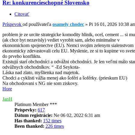
Re: konkurencieschopné Slovensko
Citovať
Príspevok
od používateľa
osamely chodec
»
Pi 16 01, 2026 10:38 a
problem je ze urcite strategicke komodity hlinik, ocel, cement ... si mus
(ak chce byt nezavisly) vediet vyrobit sam, alebo minimalne v
ekonomickom spojenectve (EU). Nemci svojim zelenym sialenstvom
ekonomicky zdevastovali celu EU. Myslenie, ze si to kupime vo svete 
do prveho konfliktu.
Existujú starí obchodníci a odvážni obchodníci. Je len veľmi málo sta
odvážnych obchodníkov. “ -Ed Seykota-
Láska nad zlato, myšlienka nad majetok.
Chodci a cyklisti vážia menej ako šoféri a šoférky. (prieskum EU)
Na obchodovani s NG nie som ziskovy.
Hore
JanH
Platinum Member ***
Príspevky:
617
Dátum registrácie:
Ne 06 02, 2022 6:31 am
Has thanked:
152 times
Been thanked:
226 times