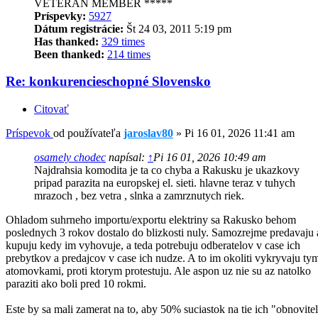
VETERAN MEMBER *****
Príspevky:
5927
Dátum registrácie:
Št 24 03, 2011 5:19 pm
Has thanked:
329 times
Been thanked:
214 times
Re: konkurencieschopné Slovensko
Citovať
Príspevok
od používateľa
jaroslav80
»
Pi 16 01, 2026 11:41 am
osamely chodec
napísal:
↑
Pi 16 01, 2026 10:49 am
Najdrahsia komodita je ta co chyba a Rakusku je ukazkovy
pripad parazita na europskej el. sieti. hlavne teraz v tuhych
mrazoch , bez vetra , slnka a zamrznutych riek.
Ohladom suhrneho importu/exportu elektriny sa Rakusko behom
poslednych 3 rokov dostalo do blizkosti nuly. Samozrejme predavaju 
kupuju kedy im vyhovuje, a teda potrebuju odberatelov v case ich
prebytkov a predajcov v case ich nudze. A to im okoliti vykryvaju ty
atomovkami, proti ktorym protestuju. Ale aspon uz nie su az natolko
paraziti ako boli pred 10 rokmi.
Este by sa mali zamerat na to, aby 50% suciastok na tie ich "obnovite