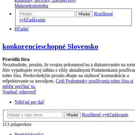
komodity, deriváty, zberateľstvo
Makroekonomika
Rozšírené
Hľadať
vyhľadávanie
Hľadať
konkurencieschopné Slovensko
Pravidlá fóra
Nezabudnite, prosím, že svojou prítomnosťou a diskutovaním na tom
fóre vyjadrujete svoj súhlas s vždy aktuálnymi Podmienkami používa
tohto fóra. Predovšetkým prosím dbajte na slušnosť komunikácie a
rešpektovanie sa navzájom.
Celé Podmienky používania tohto fóra si
môžte prečítať tu.
Napísať odpoveď
Náhľad pre tlač
Rozšírené vyhľadávanie
Hľadať
113 príspevkov
Predchádzajúci