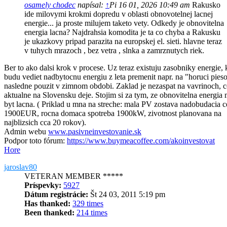
osamely chodec
napísal:
↑
Pi 16 01, 2026 10:49 am
Rakusko
ide milovymi krokmi dopredu v oblasti obnovotelnej lacnej
energie... ja proste milujem taketo vety. Odkedy je obnovitelna
energia lacna? Najdrahsia komodita je ta co chyba a Rakusku
je ukazkovy pripad parazita na europskej el. sieti. hlavne teraz
v tuhych mrazoch , bez vetra , slnka a zamrznutych riek.
Ber to ako dalsi krok v procese. Uz teraz existuju zasobniky energie, 
budu vediet nadbytocnu energiu z leta premenit napr. na "horuci pies
nasledne pouzit v zimnom obdobi. Zaklad je nezaspat na vavrinoch, c
aktualne na Slovensku deje. Stojim si za tym, ze obnovitelna energia
byt lacna. ( Priklad u mna na streche: mala PV zostava nadobudacia 
1900EUR, rocna domaca spotreba 1900kW, zivotnost planovana na
najblizsich cca 20 rokov).
Admin webu
www.pasivneinvestovanie.sk
Podpor toto fórum:
https://www.buymeacoffee.com/akoinvestovat
Hore
jaroslav80
VETERAN MEMBER *****
Príspevky:
5927
Dátum registrácie:
Št 24 03, 2011 5:19 pm
Has thanked:
329 times
Been thanked:
214 times