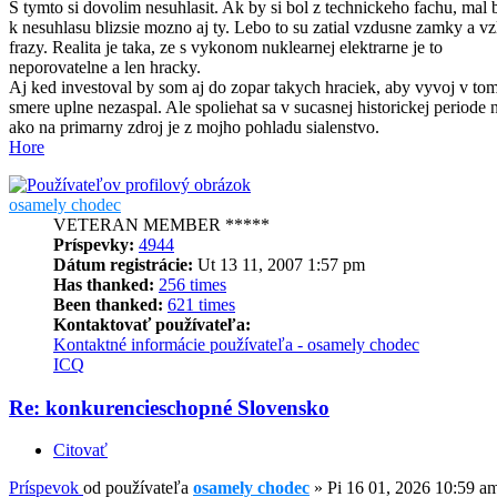
S tymto si dovolim nesuhlasit. Ak by si bol z technickeho fachu, mal b
k nesuhlasu blizsie mozno aj ty. Lebo to su zatial vzdusne zamky a vz
frazy. Realita je taka, ze s vykonom nuklearnej elektrarne je to
neporovatelne a len hracky.
Aj ked investoval by som aj do zopar takych hraciek, aby vyvoj v to
smere uplne nezaspal. Ale spoliehat sa v sucasnej historickej periode 
ako na primarny zdroj je z mojho pohladu sialenstvo.
Hore
osamely chodec
VETERAN MEMBER *****
Príspevky:
4944
Dátum registrácie:
Ut 13 11, 2007 1:57 pm
Has thanked:
256 times
Been thanked:
621 times
Kontaktovať používateľa:
Kontaktné informácie používateľa - osamely chodec
ICQ
Re: konkurencieschopné Slovensko
Citovať
Príspevok
od používateľa
osamely chodec
»
Pi 16 01, 2026 10:59 a