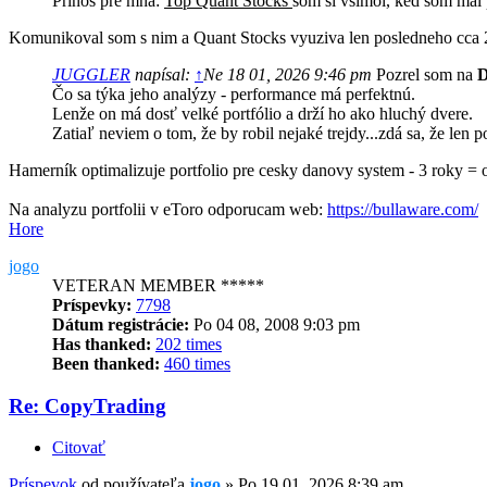
Prínos pre mňa:
Top Quant Stocks
som si všimol, ked som mal
Komunikoval som s nim a Quant Stocks vyuziva len posledneho cca 2.
JUGGLER
napísal:
↑
Ne 18 01, 2026 9:46 pm
Pozrel som na
D
Čo sa týka jeho analýzy - performance má perfektnú.
Lenže on má dosť velké portfólio a drží ho ako hluchý dvere.
Zatiaľ neviem o tom, že by robil nejaké trejdy...zdá sa, že len
Hamerník optimalizuje portfolio pre cesky danovy system - 3 roky = 
Na analyzu portfolii v eToro odporucam web:
https://bullaware.com/
Hore
jogo
VETERAN MEMBER *****
Príspevky:
7798
Dátum registrácie:
Po 04 08, 2008 9:03 pm
Has thanked:
202 times
Been thanked:
460 times
Re: CopyTrading
Citovať
Príspevok
od používateľa
jogo
»
Po 19 01, 2026 8:39 am