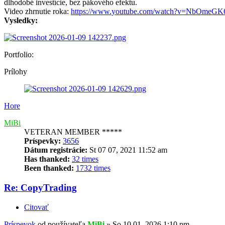
dlhodobé investície, bez pákového efektu.
Video zhrnutie roka:
https://www.youtube.com/watch?v=NbOmeG
Vysledky:
Portfolio:
Prílohy
Hore
MiBi
VETERAN MEMBER *****
Príspevky:
3656
Dátum registrácie:
St 07 07, 2021 11:52 am
Has thanked:
32 times
Been thanked:
1732 times
Re: CopyTrading
Citovať
Príspevok
od používateľa
MiBi
»
So 10 01, 2026 1:10 pm