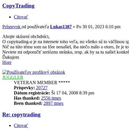
CopyTrading
Citovať
Príspevok
od používateľa
Lukas1387
»
Po 30 01, 2023 6:10 pm
Ahojte skúsení obchdníci,
O copytrading-u je na internete toho veľa, no všetko sú to väčšinou 
Nič na túto tému som na fóre nenašiel, iba niečo málo o etoro, že je 
Neviete mi odporučiť serióznu stránku, resp. ak by sa tu našiel konk
Ďakujem
Hore
JUGGLER
VETERAN MEMBER *****
Príspevky:
20727
Dátum registrácie:
Št 17 04, 2008 8:39 pm
Has thanked:
2556 times
Been thanked:
2897 times
Re: copytrading
Citovať