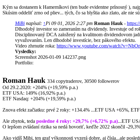
Kým sa dostanem k Hamerníkovi (ten bude evidentne prínosný ), najp
Skúsim oddeliť zrno od pliev... tých, čo sa blyštia ako zlato, ale nie 
MiBi
napísal:
↑
Pi 09 01, 2026 2:27 pm
Roman Hauk
-
https:
Dlhodobý investor so zameraním na dividendy. Investuje od ro
Disciplinovaný DCA založený na kvalitnom dividendovom jadr
vyvažovaním. Len dlhodobé investície, bez pákového efektu.
Video zhrnutie roka:
https://www.youtube.com/watch?v=N
Vysledky:
Screenshot 2026-01-09 142237.png
Portfolio:
Roman Hauk
334 copytraderov, 30500 followerov
Od 29.2.2020: +204% (+19,59% p.a.)
ETF USA: 149% (16,92% p.a.)
ETF Nasdaq: +204% (+19,59% p.a.)
Znova efekt začiatku: prvé 2 roky: +134.4% ...ETF USA +65%, E
Ale zbytok, teda
posledne 4 roky: +29,7% (+6,72% p.a)
...ETF US
O lepšom zvládaní rizika sa nedá hovoriť, keďže 2022 skončil -2
Ako vidíš Mibi, ten graf výkonnosti vyzerá dobre, aj čísla...ale posl