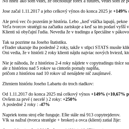
No hneď ako som videl, že obchoduje forex a futures, vedel som že pô
Jose začal 1.11.2017 a jeho celkový výnos do konca 2025 je
+149% (
Ale prvú vec čo pozerám je história. Lebo ,,keď vtáčka lapajú, pekne 
Veľa tvorcov stratégii na začiatku zariskuje a keď sa im podarí vyšší 
Klienti sú obyčajní ľudia. Nevedia že v tradingu a špeciálne v páko
Tak sa pozrime na Joseho štatistiku.
eTrader ukazuje iba posledné 2 roky, takže v stlpci STATS musíte kli
Oni vedia, že v histórii 2 roky klienti nájdu najviac nových hviezd, kt
Nie je náhoda, že z históriou 2-4 roky nájdete v copytradingu tisíce su
ale z históriou nad 5 rokov sa cintorín pomaly napĺňa,
pričom z históriou nad 10 rokov už nenájdete nič zaujímavé.
Zhrniem históriu Joseho Labartu do troch riadkov:
Od 1.11.2017 do konca 2025 má celkový výnos
+149% (+10,67% p.
Ovšem za prvé ( necelé ) 2 roky:
+250%
A posledné 2 roky :
-47%
Napriek tomu stroj ešte funguje. Ešte stále má 913 copytrejderov.
Vlk sa nažral (tvorca stratégie + broker) a ovca (klient) zatial žije: