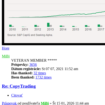
Hore
MiBi
VETERAN MEMBER *****
Príspevky:
3656
Dátum registrácie:
St 07 07, 2021 11:52 am
Has thanked:
32 times
Been thanked:
1732 times
Re: CopyTrading
Citovať
Príspevok
od používateľa
MiBi
»
Št 15 01, 2026 11:44 am