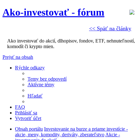
Ako-investovať - fórum
<< Späť na články
Ako investovať do akcií, dlhopisov, fondov, ETF, nehnuteľností,
komodít či krypto mien.
Prejsť na obsah
Rýchle odkazy
Temy bez odpovedí
Aktívne témy
Hľadať
FAQ
Prihlásiť sa
Vytvoriť účet
Obsah portálu
Investovanie na burze a priame investície -
akcie, meny, komodity, deriváty, zberateľstvo
Akcie -