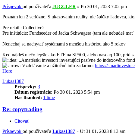
Príspevok
od používateľa
JUGGLER
»
Po 30 01, 2023 7:02 pm
Poznám len 2 seriózne. S ukazovaním reality, nie špičky ľadovca, ktor
Pre retail : Collective2
Pre inštitúcie: Fundseeder od Jacka Schwagera (tam ale nebudeš mať 
Nenechaj sa nachytať systémami s menšou históriou ako 5 rokov.
Ked nájdeš niečo lepšie ako ETF na SP500, alebo nasdaq 100, príd sa
,,Amatérski investori investujúci pasívne do indexového fo
Vzdelávanie a užitočné info zadarmo:
https://smartinvestor.
Hore
Lukas1387
Príspevky:
3
Dátum registrácie:
Po 30 01, 2023 5:54 pm
Has thanked:
1 time
Re: copytrading
Citovať
Príspevok
od používateľa
Lukas1387
»
Ut 31 01, 2023 8:13 am