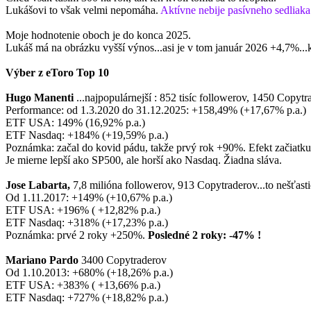
Lukášovi to však velmi nepomáha.
Aktívne nebije pasívneho sedliak
Moje hodnotenie oboch je do konca 2025.
Lukáš má na obrázku vyšší výnos...asi je v tom január 2026 +4,7%.
Výber z eToro Top 10
Hugo Manenti
...najpopulárnejší : 852 tisíc followerov, 1450 Copyt
Performance: od 1.3.2020 do 31.12.2025: +158,49% (+17,67% p.a.)
ETF USA: 149% (16,92% p.a.)
ETF Nasdaq: +184% (+19,59% p.a.)
Poznámka: začal do kovid pádu, takže prvý rok +90%. Efekt začiatku
Je mierne lepší ako SP500, ale horší ako Nasdaq. Žiadna sláva.
Jose Labarta,
7,8 milióna followerov, 913 Copytraderov...to nešťast
Od 1.11.2017: +149% (+10,67% p.a.)
ETF USA: +196% ( +12,82% p.a.)
ETF Nasdaq: +318% (+17,23% p.a.)
Poznámka: prvé 2 roky +250%.
Posledné 2 roky: -47% !
Mariano Pardo
3400 Copytraderov
Od 1.10.2013: +680% (+18,26% p.a.)
ETF USA: +383% ( +13,66% p.a.)
ETF Nasdaq: +727% (+18,82% p.a.)