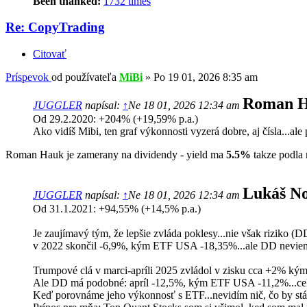
Been thanked:
1732 times
Re: CopyTrading
Citovať
Príspevok
od používateľa
MiBi
»
Po 19 01, 2026 8:35 am
Roman 
JUGGLER
napísal:
↑
Ne 18 01, 2026 12:34 am
Od 29.2.2020: +204% (+19,59% p.a.)
Ako vidíš Mibi, ten graf výkonnosti vyzerá dobre, aj čísla...al
Roman Hauk je zamerany na dividendy - yield ma
5.5%
takze podla 
Lukáš N
JUGGLER
napísal:
↑
Ne 18 01, 2026 12:34 am
Od 31.1.2021: +94,55% (+14,5% p.a.)
Je zaujímavý tým, že lepšie zvláda poklesy...nie však riziko (D
v 2022 skončil -6,9%, kým ETF USA -18,35%...ale DD neviem
Trumpové clá v marci-apríli 2025 zvládol v zisku cca +2% k
Ale DD má podobné: apríl -12,5%, kým ETF USA -11,2%...c
Keď porovnáme jeho výkonnosť s ETF...nevidím nič, čo by stál