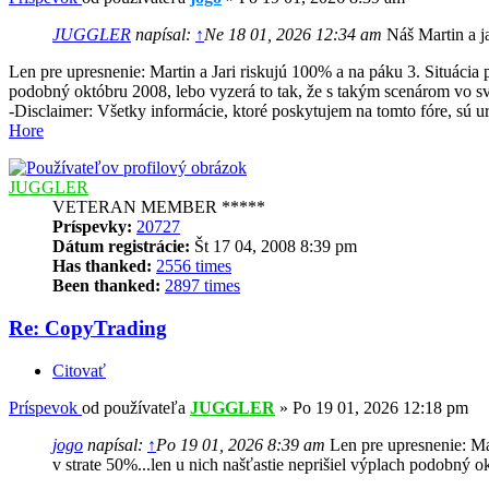
JUGGLER
napísal:
↑
Ne 18 01, 2026 12:34 am
Náš Martin a j
Len pre upresnenie: Martin a Jari riskujú 100% a na páku 3. Situácia
podobný októbru 2008, lebo vyzerá to tak, že s takým scenárom vo sv
-Disclaimer: Všetky informácie, ktoré poskytujem na tomto fóre, sú 
Hore
JUGGLER
VETERAN MEMBER *****
Príspevky:
20727
Dátum registrácie:
Št 17 04, 2008 8:39 pm
Has thanked:
2556 times
Been thanked:
2897 times
Re: CopyTrading
Citovať
Príspevok
od používateľa
JUGGLER
»
Po 19 01, 2026 12:18 pm
jogo
napísal:
↑
Po 19 01, 2026 8:39 am
Len pre upresnenie: Ma
v strate 50%...len u nich našťastie neprišiel výplach podobný o