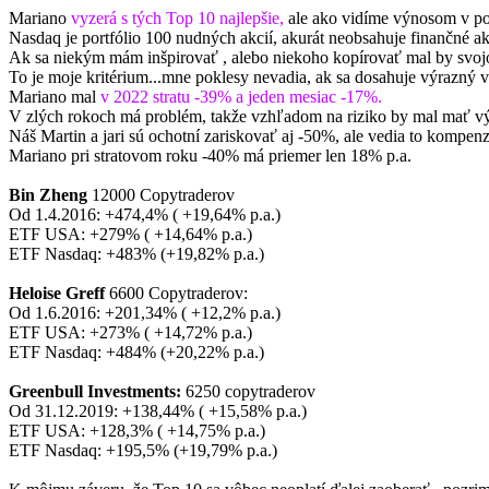
Mariano
vyzerá s tých Top 10 najlepšie,
ale ako vidíme výnosom v po
Nasdaq je portfólio 100 nudných akcií, akurát neobsahuje finančné ak
Ak sa niekým mám inšpirovať , alebo niekoho kopírovať mal by svoj
To je moje kritérium...mne poklesy nevadia, ak sa dosahuje výrazný vý
Mariano mal
v 2022 stratu -39% a jeden mesiac -17%.
V zlých rokoch má problém, takže vzhľadom na riziko by mal mať v
Náš Martin a jari sú ochotní zariskovať aj -50%, ale vedia to komp
Mariano pri stratovom roku -40% má priemer len 18% p.a.
Bin Zheng
12000 Copytraderov
Od 1.4.2016: +474,4% ( +19,64% p.a.)
ETF USA: +279% ( +14,64% p.a.)
ETF Nasdaq: +483% (+19,82% p.a.)
Heloise Greff
6600 Copytraderov:
Od 1.6.2016: +201,34% ( +12,2% p.a.)
ETF USA: +273% ( +14,72% p.a.)
ETF Nasdaq: +484% (+20,22% p.a.)
Greenbull Investments:
6250 copytraderov
Od 31.12.2019: +138,44% ( +15,58% p.a.)
ETF USA: +128,3% ( +14,75% p.a.)
ETF Nasdaq: +195,5% (+19,79% p.a.)