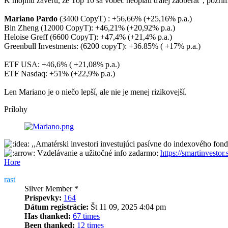
K môjmu záveru, že Top 10 sa vôbec neoplatí ďalej zaoberať , pozri
Mariano Pardo
(3400 CopyT) : +56,66% (+25,16% p.a.)
Bin Zheng (12000 CopyT): +46,21% (+20,92% p.a.)
Heloise Greff (6600 CopyT): +47,4% (+21,4% p.a.)
Greenbull Investments: (6200 copyT): +36.85% ( +17% p.a.)
ETF USA: +46,6% ( +21,08% p.a.)
ETF Nasdaq: +51% (+22,9% p.a.)
Len Mariano je o niečo lepší, ale nie je menej rizikovejší.
Prílohy
,,Amatérski investori investujúci pasívne do indexového fo
Vzdelávanie a užitočné info zadarmo:
https://smartinvestor.
Hore
rast
Silver Member *
Príspevky:
164
Dátum registrácie:
Št 11 09, 2025 4:04 pm
Has thanked:
67 times
Been thanked:
12 times