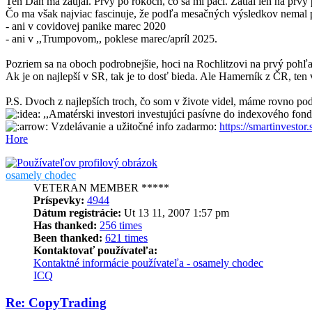
Ten Dan ma zaujal. Prvý po rokoch, čo sa mi páči. Zatial len na prvý
Čo ma však najviac fascinuje, že podľa mesačných výsledkov nemal 
- ani v covidovej panike marec 2020
- ani v ,,Trumpovom,, poklese marec/apríl 2025.
Pozriem sa na oboch podrobnejšie, hoci na Rochlitzovi na prvý pohľa
Ak je on najlepší v SR, tak je to dosť bieda. Ale Hamerník z ČR, ten
P.S. Dvoch z najlepších troch, čo som v živote videl, máme rovno po
,,Amatérski investori investujúci pasívne do indexového fo
Vzdelávanie a užitočné info zadarmo:
https://smartinvestor.
Hore
osamely chodec
VETERAN MEMBER *****
Príspevky:
4944
Dátum registrácie:
Ut 13 11, 2007 1:57 pm
Has thanked:
256 times
Been thanked:
621 times
Kontaktovať používateľa:
Kontaktné informácie používateľa - osamely chodec
ICQ
Re: CopyTrading