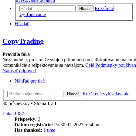
investovanie do akcií
Rozšírené
Hľadať
vyhľadávanie
Hľadať
CopyTrading
Pravidlá fóra
Nezabudnite, prosím, že svojou prítomnosťou a diskutovaním na tomt
komunikácie a rešpektovanie sa navzájom.
Celé Podmienky používania 
Napísať odpoveď
Náhľad pre tlač
Rozšírené vyhľadávanie
Hľadať
30 príspevkov • Strana
1
z
1
Lukas1387
Príspevky:
3
Dátum registrácie:
Po 30 01, 2023 5:54 pm
Has thanked:
1 time