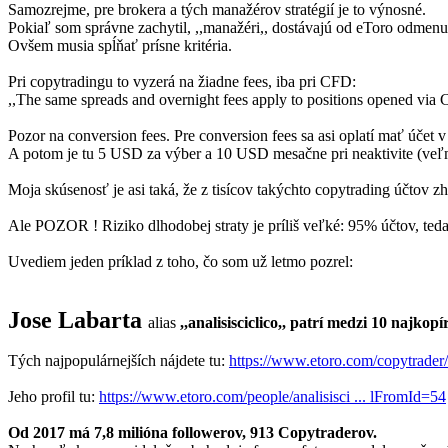
Samozrejme, pre brokera a tých manažérov stratégií je to výnosné.
Pokiaľ som správne zachytil, ,,manažéri,, dostávajú od eToro odmen
Ovšem musia spĺňať prísne kritéria.
Pri copytradingu to vyzerá na žiadne fees, iba pri CFD:
,,The same spreads and overnight fees apply to positions opened via 
Pozor na conversion fees. Pre conversion fees sa asi oplatí mať účet v
A potom je tu 5 USD za výber a 10 USD mesačne pri neaktivite (ve
Moja skúsenosť je asi taká, že z tisícov takýchto copytrading účtov 
Ale POZOR ! Riziko dlhodobej straty je príliš veľké: 95% účtov, ted
Uvediem jeden príklad z toho, čo som už letmo pozrel:
Jose Labarta
alias
,,analisisciclico,,
patrí medzi 10 najkopí
Tých najpopulárnejších nájdete tu:
https://www.etoro.com/copytrader/
Jeho profil tu:
https://www.etoro.com/people/analisisci ... lFromId=54
Od 2017 má 7,8 milióna followerov, 913 Copytraderov.