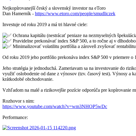
Nejkopírovanejší český a slovenský investor na eToro
Dan Hamerník -
https://www.etoro.com/people/smudliczek
Investuje od roku 2019 a má tri hlavné ciele:
Ochrana kapitálu (nestrácať peniaze na nezmyselných špekuláci
Pravidelne prekonávať index S&P 500, a to ročne aj v dlhodob
Minimalizovať volatilitu portfólia a zároveň zvyšovať rentabili
Od roku 2019 jeho portfólio prekonáva index S&P 500 v priemere o 1
Jeho stratégia je jednoduchá. Zameriavam sa na investovanie do rizi
využiť oslobodenie od dane z výnosov (tzv. časový test). Výnosy a k
krátkodobé obchodovanie.
Vzhľadom na malé a rizikovejšie pozície odporúča pre kopírovanie 
Rozhovor s nim:
https://www.youtube.com/watch?v=wm3NHOP5wDc
Performance: