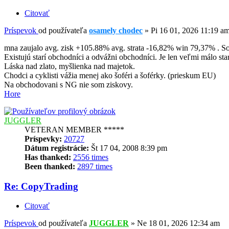
Citovať
Príspevok
od používateľa
osamely chodec
»
Pi 16 01, 2026 11:19 a
mna zaujalo avg. zisk +105.88% avg. strata -16,82% win 79,37% . Som
Existujú starí obchodníci a odvážni obchodníci. Je len veľmi málo s
Láska nad zlato, myšlienka nad majetok.
Chodci a cyklisti vážia menej ako šoféri a šoférky. (prieskum EU)
Na obchodovani s NG nie som ziskovy.
Hore
JUGGLER
VETERAN MEMBER *****
Príspevky:
20727
Dátum registrácie:
Št 17 04, 2008 8:39 pm
Has thanked:
2556 times
Been thanked:
2897 times
Re: CopyTrading
Citovať
Príspevok
od používateľa
JUGGLER
»
Ne 18 01, 2026 12:34 am