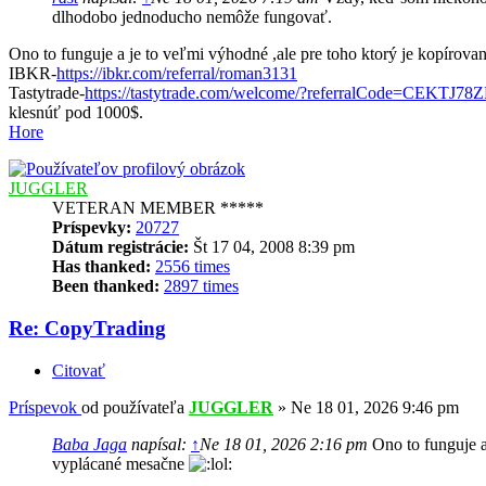
dlhodobo jednoducho nemôže fungovať.
Ono to funguje a je to veľmi výhodné ,ale pre toho ktorý je kopíro
IBKR-
https://ibkr.com/referral/roman3131
Tastytrade-
https://tastytrade.com/welcome/?referralCode=CEKTJ78
klesnúť pod 1000$.
Hore
JUGGLER
VETERAN MEMBER *****
Príspevky:
20727
Dátum registrácie:
Št 17 04, 2008 8:39 pm
Has thanked:
2556 times
Been thanked:
2897 times
Re: CopyTrading
Citovať
Príspevok
od používateľa
JUGGLER
»
Ne 18 01, 2026 9:46 pm
Baba Jaga
napísal:
↑
Ne 18 01, 2026 2:16 pm
Ono to funguje a
vyplácané mesačne