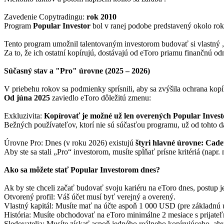
Zavedenie Copytradingu:
rok 2010
Program
Popular Investor
bol v ranej podobe predstavený okolo ro
Tento program umožnil talentovaným investorom budovať si vlastný „
Za to, že ich ostatní kopírujú, dostávajú od eToro priamu finančnú
Súčasný stav a "Pro" úrovne (2025 – 2026)
V priebehu rokov sa podmienky sprísnili, aby sa zvýšila ochrana kopí
Od júna 2025
zaviedlo eToro dôležitú zmenu:
Exkluzivita:
Kopírovať je možné už len overených Popular Inves
Bežných používateľov, ktorí nie sú súčasťou programu, už od tohto 
Úrovne Pro: Dnes (v roku 2026) existujú
štyri hlavné úrovne: Cadet
Aby ste sa stali „Pro“ investorom, musíte spĺňať prísne kritériá (napr.
Ako sa môžete stať Popular Investorom dnes?
Ak by ste chceli začať budovať svoju kariéru na eToro dnes, postup j
Otvorený profil: Váš účet musí byť verejný a overený.
Vlastný kapitál: Musíte mať na účte aspoň 1 000 USD (pre základnú 
História: Musíte obchodovať na eToro minimálne 2 mesiace s prijateľ
Sledovatelia: Musíte získať aspoň jedného reálneho kopírujúceho, ab