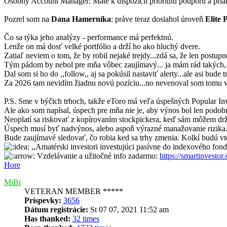
Osobný Account Manager: Máte k dispozícii prioritnú podporu a pria
Pozrel som na
Dana Hamerníka
: práve teraz dosiahol úroveň
Elite 
Čo sa týka jeho analýzy - performance má perfektnú.
Lenže on má dosť velké portfólio a drží ho ako hluchý dvere.
Zatiaľ neviem o tom, že by robil nejaké trejdy...zdá sa, že len postup
Tým pádom by nebol pre mňa vôbec zaujímavý... ja mám rád takých, 
Dal som si ho do ,,follow,, aj sa pokúsil nastaviť alerty...ale asi bude 
Za 2026 tam nevidím žiadnu novú pozíciu...no nevenoval som tomu v
P.S. Sme v býčich trhoch, takže eToro má veľa úspešných Popular Inv
Ale ako som napísal, úspech pre mňa nie je, aby výnos bol len po
Neoplatí sa riskovať z kopírovaním stockpickera, keď sám môžem 
Úspech musí byť nadvýnos, alebo aspoň výrazné manažovanie rizika..
Bude zaujímavé sledovať, čo robia ked sa trhy zmenia. Kolkí budú vt
,,Amatérski investori investujúci pasívne do indexového fo
Vzdelávanie a užitočné info zadarmo:
https://smartinvestor.
Hore
MiBi
VETERAN MEMBER *****
Príspevky:
3656
Dátum registrácie:
St 07 07, 2021 11:52 am
Has thanked:
32 times