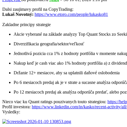
Dalsi zaujimavy profil na CopyTrading:
Lukaš Novotný:
https://www.etoro.com/people/lukasko81
Zakladne principy strategie
Akcie vyberané na základe analyzy Top Quant Stocks zo See
Diverzifikacia geografia/sektor/veľkosť
Jednotlivá pozicia cca 1% z hodnoty portfólia v momente naku
Nakup keď je cash viac ako 1% hodnoty portfólia a) z dividend,
Držanie 12+ mesiacov, aby sa uplatnili daňové oslobodenia
Po 6 mesiacoch predaj ak je v strate a sucasne analýza odporúč
Po 12 mesiacoch predaj ak analýza odporúča predať, alebo pozíc
Nieco viac ku Quant ratings pouzivanych touto strategiou:
https://hel
Profil investora:
https://www.linkedin.com/in/kasko/recent-activity/all/
Vysledky: