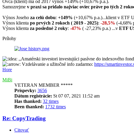
Ovca (klient) má od 2017 výnos +149% (+10,67% p.a.).
Samozrejme
v praxi sa pridalo najviac oviec práve po tých 2 roko
Výnos Joseho
za celú dobu
:
+149%
(+10,67% p.a.)...klient v ETF
Výnos klienta
po prvých 2 rokoch ( 2019 - 2025)
:
-28,5%
(-4,68% p
Výnos klienta
za posledné 2 roky
:
-47%
( -27,23% p.a.) ...v
ETF U
Prílohy
,,Amatérski investori investujúci pasívne do indexového fo
Vzdelávanie a užitočné info zadarmo:
https://smartinvestor.
Hore
MiBi
VETERAN MEMBER *****
Príspevky:
3656
Dátum registrácie:
St 07 07, 2021 11:52 am
Has thanked:
32 times
Been thanked:
1732 times
Re: CopyTrading
Citovať