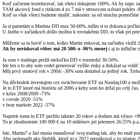
Keď začneme teoretizovať, tak všetci riskujeme 100%. Ak by napr. zaj
TAM akciový fond z rizikom 4 zo 7 má v stresovom scénari pokles -
Keď sa však všetci budeme strašiť, nakoniec sa od strachu pomočíme 
Ja si pametám u Martina DD max 50-60%..tuším si to dokonca počítal
U Jariho v začiatkoch došlo možno k rovnakému DD, to však pri pri
Môžeme sa tu baviť o tom, kolko Martin riskoval, na začiatku vložil 
Ak by neriskoval vôbec má 20 500: o -96% menej
( aj to inflačn
Ja som v tradingu prežil niekoľko DD v rozmedzí 30-50%.
Ide len o to aby som vedel generovať vyššie zisky a dokázal sa vrátiť 
Môj prvý stratový rok v 2004: -30% som dotiahol za jediný rok. Tre
Na dôchodok investujem cez switchovanie ETF na Nasdaq100 a mož
Je to ETF ktoré má históriu od 2006 a keby som ho držal po celý čas
v kríze 2008/2009 -73%
v covide 2020 -51%
v bear markete 2022 -57%
Napriek tomu to ETF prežilo takmer 20 rokov a dodnes má výnos +
To je zhodnotenie 100 000 € na 10 miliónov pri priemere 26,55% p.a.
Iste, Martin7 a Jari musia manažovať svoj trading tak, aby ho mali po
Aby nedopadli ako Skrblík, ktorý to v 2022 prepákoval a zo stratou -