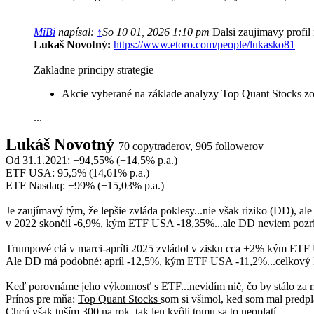
MiBi
napísal:
↑
So 10 01, 2026 1:10 pm
Dalsi zaujimavy profil
Lukaš Novotný:
https://www.etoro.com/people/lukasko81
Zakladne principy strategie
Akcie vyberané na základe analyzy Top Quant Stocks 
...
Lukáš Novotný
70 copytraderov, 905 followerov
Od 31.1.2021: +94,55% (+14,5% p.a.)
ETF USA: 95,5% (14,61% p.a.)
ETF Nasdaq: +99% (+15,03% p.a.)
Je zaujímavý tým, že lepšie zvláda poklesy...nie však riziko (DD), ale
v 2022 skončil -6,9%, kým ETF USA -18,35%...ale DD neviem pozri
Trumpové clá v marci-apríli 2025 zvládol v zisku cca +2% kým ET
Ale DD má podobné: apríl -12,5%, kým ETF USA -11,2%...celkový
Keď porovnáme jeho výkonnosť s ETF...nevidím nič, čo by stálo za r
Prínos pre mňa:
Top Quant Stocks
som si všimol, ked som mal predp
Chcú však tuším 300 na rok, tak len kvôli tomu sa to neoplatí.