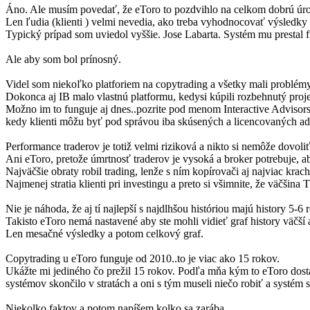
Áno. Ale musím povedať, že eToro to pozdvihlo na celkom dobrú úr
Len ľudia (klienti ) velmi nevedia, ako treba vyhodnocovať výsledky 
Typický prípad som uviedol vyššie. Jose Labarta. Systém mu prestal 
Ale aby som bol prínosný.
Videl som niekoľko platforiem na copytrading a všetky mali problémy
Dokonca aj IB malo vlastnú platformu, kedysi kúpili rozbehnutý proj
Možno im to funguje aj dnes..pozrite pod menom Interactive Advisors, a
kedy klienti môžu byť pod správou iba skúsených a licencovaných ad
Performance traderov je totiž velmi riziková a nikto si nemôže dovoliť
Ani eToro, pretože úmrtnosť traderov je vysoká a broker potrebuje, aby
Najväčšie obraty robil trading, lenže s ním kopírovači aj najviac krach
Najmenej stratia klienti pri investingu a preto si všimnite, že väčšina
Nie je náhoda, že aj tí najlepší s najdlhšou históriou majú history 5-6 
Takisto eToro nemá nastavené aby ste mohli vidieť graf history väčší 
Len mesačné výsledky a potom celkový graf.
Copytrading u eToro funguje od 2010..to je viac ako 15 rokov.
Ukážte mi jediného čo prežil 15 rokov. Podľa mňa kým to eToro dostal
systémov skončilo v stratách a oni s tým museli niečo robiť a systém sp
Niekolko faktov a potom napíšem kolko sa zarába .