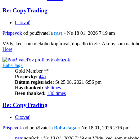
Re: CopyTrading
Citovať
Príspevok
od používateľa
rast
»
Ne 18 01, 2026 7:19 am
Vždy, keď som niekoho kopíroval, dopadlo to zle. Akoby som na toh
Hore
Baba Jaga
Gold Member **
Príspevky:
445
Dátum registrácie:
St 25 08, 2021 6:56 pm
Has thanked:
56 times
Been thanked:
136 times
Re: CopyTrading
Citovať
Príspevok
od používateľa
Baba Jaga
»
Ne 18 01, 2026 2:16 pm
rast
napísal:
↑
Ne 18 01, 2026 7:19 am
Vždy, keď som niekoho 