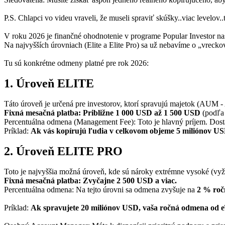
P.S. Chlapci vo videu vraveli, že museli spraviť skúšky..viac levelov
V roku 2026 je finančné ohodnotenie v programe Popular Investor nas
Na najvyšších úrovniach (Elite a Elite Pro) sa už nebavíme o „vrecko
Tu sú konkrétne odmeny platné pre rok 2026:
1. Úroveň ELITE
Táto úroveň je určená pre investorov, ktorí spravujú majetok (AU
Fixná mesačná platba: Približne 1 000 USD až 1 500 USD
(podľa 
Percentuálna odmena (Management Fee): Toto je hlavný príjem. Dostá
Príklad:
Ak vás kopírujú ľudia v celkovom objeme 5 miliónov US
2. Úroveň ELITE PRO
Toto je najvyššia možná úroveň, kde sú nároky extrémne vysoké (vy
Fixná mesačná platba: Zvyčajne 2 500 USD a viac.
Percentuálna odmena: Na tejto úrovni sa odmena zvyšuje na
2 % roč
Príklad:
Ak spravujete 20 miliónov USD, vaša ročná odmena od e