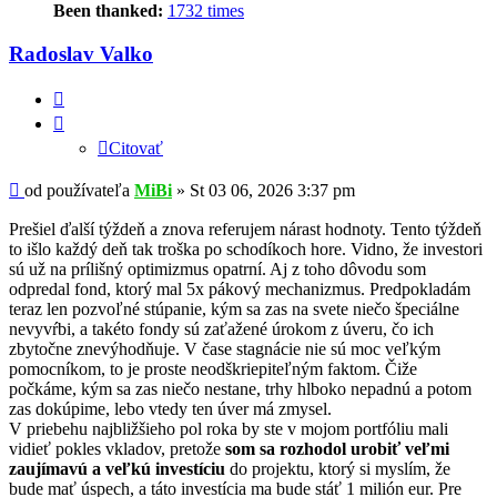
Been thanked:
1732 times
Radoslav Valko
Citovať
Citovať
Príspevok
od používateľa
MiBi
»
St 03 06, 2026 3:37 pm
Prešiel ďalší týždeň a znova referujem nárast hodnoty. Tento týždeň
to išlo každý deň tak troška po schodíkoch hore. Vidno, že investori
sú už na prílišný optimizmus opatrní. Aj z toho dôvodu som
odpredal fond, ktorý mal 5x pákový mechanizmus. Predpokladám
teraz len pozvoľné stúpanie, kým sa zas na svete niečo špeciálne
nevyvŕbi, a takéto fondy sú zaťažené úrokom z úveru, čo ich
zbytočne znevýhodňuje. V čase stagnácie nie sú moc veľkým
pomocníkom, to je proste neodškriepiteľným faktom. Čiže
počkáme, kým sa zas niečo nestane, trhy hlboko nepadnú a potom
zas dokúpime, lebo vtedy ten úver má zmysel.
V priebehu najbližšieho pol roka by ste v mojom portfóliu mali
vidieť pokles vkladov, pretože
som sa rozhodol urobiť veľmi
zaujímavú a veľkú investíciu
do projektu, ktorý si myslím, že
bude mať úspech, a táto investícia ma bude stáť 1 milión eur. Pre