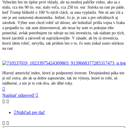
Vyberám len tie úplne prvé vklady, ale na modrej paličke vidno, ako sa z
mála, cca len 90 tis. eur, stalo veľa, cca 250 tis. eur. Stávka na rast po páde,
keď Trump blábolil o 100 %-ných clách, sa zasa vyplatila. Nie sú ani clá a
nie je ani zastavená ekonomika. Jediné, čo je, je rast a pre odvážnych aj
zárobok. Výber som chcel robiť už dávno, ale bohužiaľ prišla vojna v Iraku
a prepadlo to, tak som doinvestoval, ale teraz by som to pokojne ešte
ponechal, avšak potrebujem tie zdroje na inú investíciu, tak siaham po tých,
ktoré zarobili a zároveň sú najrizikovejšie. V zásade, ak by tá investícia,
ktorú idem robiť, nevyšla, tak prídem len o to, čo som získal touto stávkou
na rast
Hlavný americký index, ktorý je podporený úverom. Dvojnásobná páka nie
je nič extra, ale ak sa dobre zapozeráte, tak tie výnosy, ktoré to robí, sú
nádherné, a nie je to rok-dva, ale dlhé roky.
Hore
Napísať odpoveď
Náhľad pre tlač