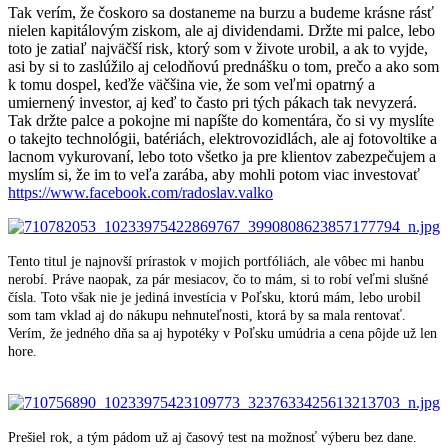
Tak verím, že čoskoro sa dostaneme na burzu a budeme krásne rásť
nielen kapitálovým ziskom, ale aj dividendami. Držte mi palce, lebo
toto je zatiaľ najväčší risk, ktorý som v živote urobil, a ak to vyjde,
asi by si to zaslúžilo aj celodňovú prednášku o tom, prečo a ako som
k tomu dospel, keďže väčšina vie, že som veľmi opatrný a
umiernený investor, aj keď to často pri tých pákach tak nevyzerá.
Tak držte palce a pokojne mi napíšte do komentára, čo si vy myslíte
o takejto technológii, batériách, elektrovozidlách, ale aj fotovoltike a
lacnom vykurovaní, lebo toto všetko ja pre klientov zabezpečujem a
myslím si, že im to veľa zarába, aby mohli potom viac investovať
https://www.facebook.com/radoslav.valko
Tento titul je najnovší prírastok v mojich portfóliách, ale vôbec mi hanbu
nerobí. Práve naopak, za pár mesiacov, čo to mám, si to robí veľmi slušné
čísla. Toto však nie je jediná investícia v Poľsku, ktorú mám, lebo urobil
som tam vklad aj do nákupu nehnuteľnosti, ktorá by sa mala rentovať.
Verím, že jedného dňa sa aj hypotéky v Poľsku umúdria a cena pôjde už len
hore.
Prešiel rok, a tým pádom už aj časový test na možnosť výberu bez dane.