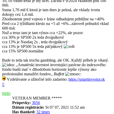
To, čo vidím teraz je iný účet. Začína v 9/2024 vkladom pod 100
000.
Suma 1,76 mil € ktorá je tam dnes je pekná, ale vklady tvoria
dokopy cez 1,4 mil.
Zhodnotenie pred vojnou v Iráne odhadujem približne na +40%
Pred cca 2 týždňami kleslo na +5 až +6%...zároveň pribudol vklad
600 tisíc
Nuž a teraz tam je tam výnos cca +22%, ale pozor:
cca 30% je SP500 2x teda dvojpákové
cca 13% je Nasdaq 2x , teda dvojpákový
cca 13% je SP500 5x teda päťpákový
cca 15% SP500 normálne
Bude to teda tak trochu gambling, ale OK. Každý príbeh je vítaný.
,,Amatérski investori investujúci pasívne do indexového
fondu budú mať v dlhodobom horizonte lepšie výnosy ako
profesionálni manažéri fondov,,
Buffett
Vzdelávanie a užitočné info zadarmo:
https://smartinvestor.sk
Hore
MiBi
VETERAN MEMBER *****
Príspevky:
3656
Dátum registrácie:
St 07 07, 2021 11:52 am
Has thanked:
32 times