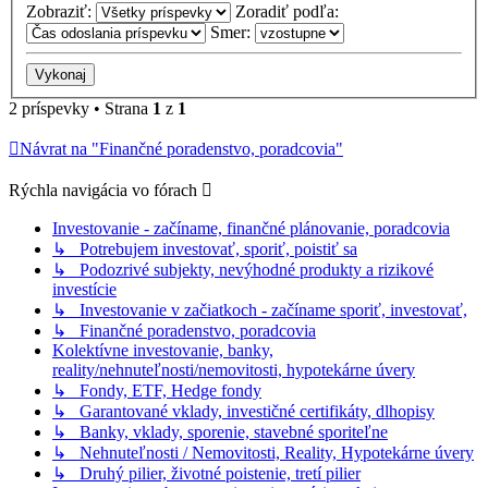
Zobraziť:
Zoradiť podľa:
Smer:
2 príspevky • Strana
1
z
1
Návrat na "Finančné poradenstvo, poradcovia"
Rýchla navigácia vo fórach
Investovanie - začíname, finančné plánovanie, poradcovia
↳ Potrebujem investovať, sporiť, poistiť sa
↳ Podozrivé subjekty, nevýhodné produkty a rizikové
investície
↳ Investovanie v začiatkoch - začíname sporiť, investovať,
↳ Finančné poradenstvo, poradcovia
Kolektívne investovanie, banky,
reality/nehnuteľnosti/nemovitosti, hypotekárne úvery
↳ Fondy, ETF, Hedge fondy
↳ Garantované vklady, investičné certifikáty, dlhopisy
↳ Banky, vklady, sporenie, stavebné sporiteľne
↳ Nehnuteľnosti / Nemovitosti, Reality, Hypotekárne úvery
↳ Druhý pilier, životné poistenie, tretí pilier