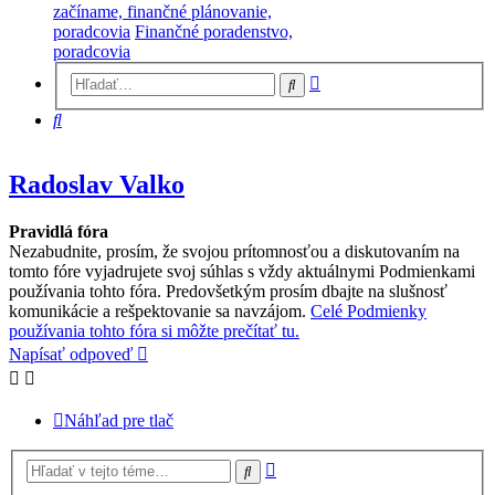
začíname, finančné plánovanie,
poradcovia
Finančné poradenstvo,
poradcovia
Rozšírené
Hľadať
vyhľadávanie
Hľadať
Radoslav Valko
Pravidlá fóra
Nezabudnite, prosím, že svojou prítomnosťou a diskutovaním na
tomto fóre vyjadrujete svoj súhlas s vždy aktuálnymi Podmienkami
používania tohto fóra. Predovšetkým prosím dbajte na slušnosť
komunikácie a rešpektovanie sa navzájom.
Celé Podmienky
používania tohto fóra si môžte prečítať tu.
Napísať odpoveď
Náhľad pre tlač
Rozšírené
Hľadať
vyhľadávanie