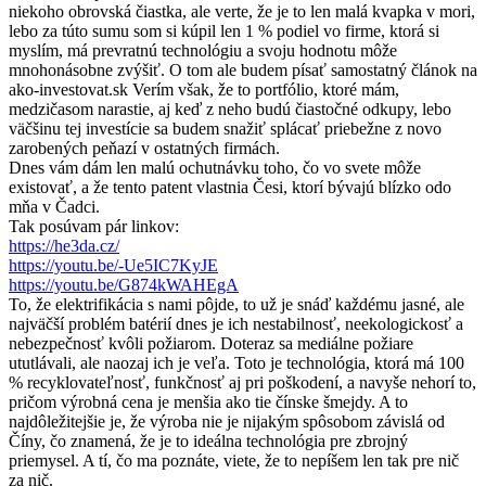
niekoho obrovská čiastka, ale verte, že je to len malá kvapka v mori,
lebo za túto sumu som si kúpil len 1 % podiel vo firme, ktorá si
myslím, má prevratnú technológiu a svoju hodnotu môže
mnohonásobne zvýšiť. O tom ale budem písať samostatný článok na
ako-investovat.sk Verím však, že to portfólio, ktoré mám,
medzičasom narastie, aj keď z neho budú čiastočné odkupy, lebo
väčšinu tej investície sa budem snažiť splácať priebežne z novo
zarobených peňazí v ostatných firmách.
Dnes vám dám len malú ochutnávku toho, čo vo svete môže
existovať, a že tento patent vlastnia Česi, ktorí bývajú blízko odo
mňa v Čadci.
Tak posúvam pár linkov:
https://he3da.cz/
https://youtu.be/-Ue5IC7KyJE
https://youtu.be/G874kWAHEgA
To, že elektrifikácia s nami pôjde, to už je snáď každému jasné, ale
najväčší problém batérií dnes je ich nestabilnosť, neekologickosť a
nebezpečnosť kvôli požiarom. Doteraz sa mediálne požiare
ututlávali, ale naozaj ich je veľa. Toto je technológia, ktorá má 100
% recyklovateľnosť, funkčnosť aj pri poškodení, a navyše nehorí to,
pričom výrobná cena je menšia ako tie čínske šmejdy. A to
najdôležitejšie je, že výroba nie je nijakým spôsobom závislá od
Číny, čo znamená, že je to ideálna technológia pre zbrojný
priemysel. A tí, čo ma poznáte, viete, že to nepíšem len tak pre nič
za nič.