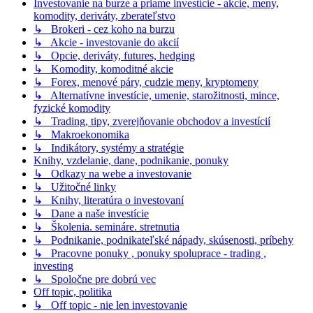
Investovanie na burze a priame investície - akcie, meny,
komodity, deriváty, zberateľstvo
↳ Brokeri - cez koho na burzu
↳ Akcie - investovanie do akcií
↳ Opcie, deriváty, futures, hedging
↳ Komodity, komoditné akcie
↳ Forex, menové páry, cudzie meny, kryptomeny
↳ Alternatívne investície, umenie, starožitnosti, mince,
fyzické komodity
↳ Trading, tipy, zverejňovanie obchodov a investícií
↳ Makroekonomika
↳ Indikátory, systémy a stratégie
Knihy, vzdelanie, dane, podnikanie, ponuky
↳ Odkazy na webe a investovanie
↳ Užitočné linky
↳ Knihy, literatúra o investovaní
↳ Dane a naše investície
↳ Školenia. semináre. stretnutia
↳ Podnikanie, podnikateľské nápady, skúsenosti, príbehy
↳ Pracovne ponuky , ponuky spoluprace - trading ,
investing
↳ Spoločne pre dobrú vec
Off topic, politika
↳ Off topic - nie len investovanie