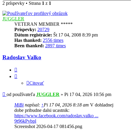
2 príspevky • Strana
1
z
1
JUGGLER
VETERAN MEMBER *****
Príspevky:
20729
Dátum registrácie:
Št 17 04, 2008 8:39 pm
Has thanked:
2556 times
Been thanked:
2897 times
Radoslav Valko
Citovať
Citovať
Príspevok
od používateľa
JUGGLER
»
Pi 17 04, 2026 10:56 pm
MiBi
napísal:
↑
Pi 17 04, 2026 8:18 am
V dohladnej
dobe pribudne dalsi ucastnik:
https://www.facebook.com/radoslav.valko ...
9t96kPvbpl
Screenshot 2026-04-17 081456.png