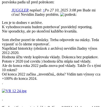
pozvánka padla už pred polrokom:
JUGGLER
napísal:
↑
Po 27 10, 2025 3:08 pm
Bude mi
cťou! Nevidím žiadny problém.
Len je to dodnes v archíve.
K vyhodnocovaniu budem potrebovať pravidelný reporting.
Nie sporadicky, ale po skončení každého kvartála.
Som zbežne pozrel tie obrázky. Treba odpovede na otázky. Teda
vyjasniť si čo ideme reportovať.
Napríklad historicky (obrázok z archívu) nevidím žiadny výnos
2012-2020.
Hodnota účtu vtedy kopírovala vklady. Dokonca bez poplatkov.
Potom v 2020 (od covidu ) hodnota účtu stúpla nad vklady.
Ale do konca roka 2022 padla znova pod vklady. Takže čo s tými
10 rokmi?
Od konca 2022 začína ,,investičná,, doba? Vidím tam výnosy cca
+100% do konca 2024.
.
.