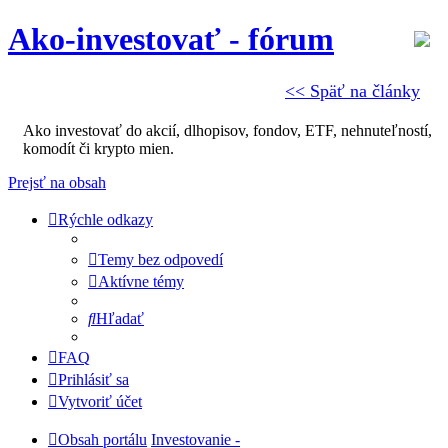
Ako-investovať - fórum
<< Späť na články
Ako investovať do akcií, dlhopisov, fondov, ETF, nehnuteľností,
komodít či krypto mien.
Prejsť na obsah
Rýchle odkazy
Temy bez odpovedí
Aktívne témy
Hľadať
FAQ
Prihlásiť sa
Vytvoriť účet
Obsah portálu
Investovanie -