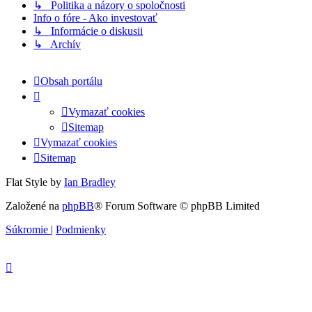
↳ Politika a názory o spoločnosti
Info o fóre - Ako investovať
↳ Informácie o diskusii
↳ Archív
Obsah portálu
Vymazať cookies
Sitemap
Vymazať cookies
Sitemap
Flat Style by
Ian Bradley
Založené na
phpBB
® Forum Software © phpBB Limited
Súkromie
|
Podmienky