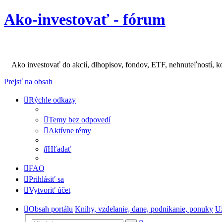
Ako-investovať - fórum
Ako investovať do akcií, dlhopisov, fondov, ETF, nehnuteľností, k
Prejsť na obsah
Rýchle odkazy
Temy bez odpovedí
Aktívne témy
Hľadať
FAQ
Prihlásiť sa
Vytvoriť účet
Obsah portálu
Knihy, vzdelanie, dane, podnikanie, ponuky
Už
Rozšírené