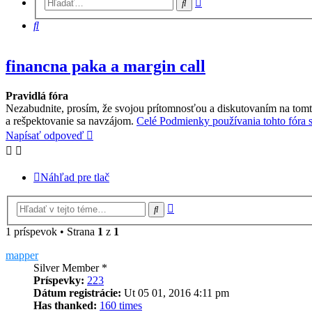
Hľadať
vyhľadávanie
Hľadať
financna paka a margin call
Pravidlá fóra
Nezabudnite, prosím, že svojou prítomnosťou a diskutovaním na tomt
a rešpektovanie sa navzájom.
Celé Podmienky používania tohto fóra si
Napísať odpoveď
Náhľad pre tlač
Rozšírené
Hľadať
vyhľadávanie
1 príspevok • Strana
1
z
1
mapper
Silver Member *
Príspevky:
223
Dátum registrácie:
Ut 05 01, 2016 4:11 pm
Has thanked:
160 times