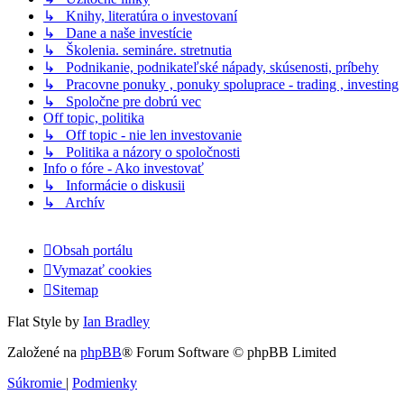
↳ Knihy, literatúra o investovaní
↳ Dane a naše investície
↳ Školenia. semináre. stretnutia
↳ Podnikanie, podnikateľské nápady, skúsenosti, príbehy
↳ Pracovne ponuky , ponuky spoluprace - trading , investing
↳ Spoločne pre dobrú vec
Off topic, politika
↳ Off topic - nie len investovanie
↳ Politika a názory o spoločnosti
Info o fóre - Ako investovať
↳ Informácie o diskusii
↳ Archív
Obsah portálu
Vymazať cookies
Sitemap
Flat Style by
Ian Bradley
Založené na
phpBB
® Forum Software © phpBB Limited
Súkromie
|
Podmienky