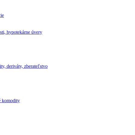
ie
sti, hypotekárne úvery
ty, deriváty, zberateľstvo
ké komodity