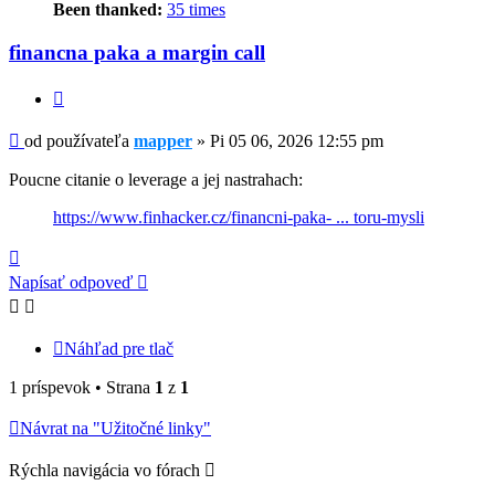
Been thanked:
35 times
financna paka a margin call
Citovať
Príspevok
od používateľa
mapper
»
Pi 05 06, 2026 12:55 pm
Poucne citanie o leverage a jej nastrahach:
https://www.finhacker.cz/financni-paka- ... toru-mysli
Hore
Napísať odpoveď
Náhľad pre tlač
1 príspevok • Strana
1
z
1
Návrat na "Užitočné linky"
Rýchla navigácia vo fórach