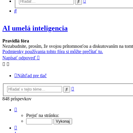
Hľadať
vyhľadávanie
Hľadať
AI umelá inteligencia
Pravidlá fóra
Nezabudnite, prosím, že svojou prítomnosťou a diskutovaním na tomt
Podmienky používania tohto fóra si môžte prečítať tu.
Napísať odpoveď
Náhľad pre tlač
Rozšírené
Hľadať
vyhľadávanie
848 príspevkov
Strana
21
Prejsť na stránku:
z
22
Predchádzajúci