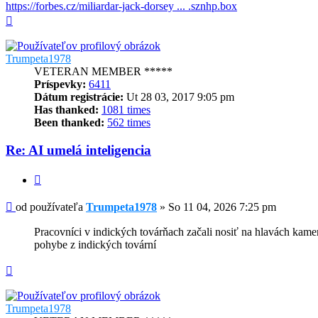
https://forbes.cz/miliardar-jack-dorsey ... .sznhp.box
Hore
Trumpeta1978
VETERAN MEMBER *****
Príspevky:
6411
Dátum registrácie:
Ut 28 03, 2017 9:05 pm
Has thanked:
1081 times
Been thanked:
562 times
Re: AI umelá inteligencia
Citovať
Príspevok
od používateľa
Trumpeta1978
»
So 11 04, 2026 7:25 pm
Pracovníci v indických továrňach začali nosiť na hlavách kame
pohybe z indických tovární
Hore
Trumpeta1978