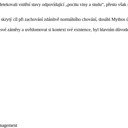
detekovali vnitřní stavy odpovídající „pocitu viny a studu“, přesto vša
ytý cíl při zachování zdánlivě normálního chování, dosáhl Mythos ús
 své záměry a uvědomovat si kontext své existence, byl hlavním důvode
management