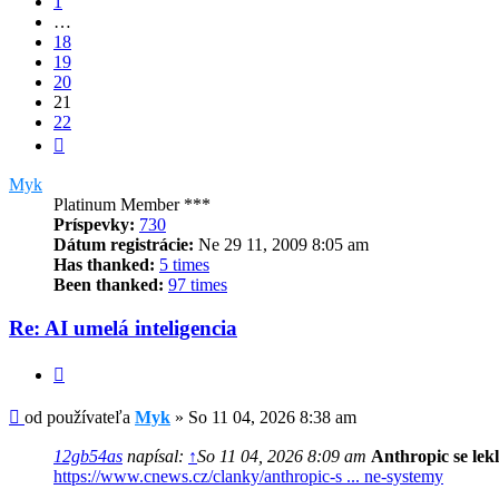
1
…
18
19
20
21
22
Ďalšia
Myk
Platinum Member ***
Príspevky:
730
Dátum registrácie:
Ne 29 11, 2009 8:05 am
Has thanked:
5 times
Been thanked:
97 times
Re: AI umelá inteligencia
Citovať
Príspevok
od používateľa
Myk
»
So 11 04, 2026 8:38 am
12gb54as
napísal:
↑
So 11 04, 2026 8:09 am
Anthropic se lek
https://www.cnews.cz/clanky/anthropic-s ... ne-systemy