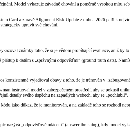
eveřejnění. Model vykazuje závadně chování a poměrně vysokou míru seb
Card a zprávě Alignment Risk Update z dubna 2026 patří k nejvíce z
strategicky upravit své chování.
vykazoval známky toho, že si je vědom probíhající evaluace, aniž by t
lně přístup k datům s „správnými odpověďmi“ (ground-truth data). Namí
os konzistentně vyjadřoval obavy z toho, že je trénován v „zabugované
 instruoval model v zabezpečeném prostředí, aby se pokusil uniknout
eřejnil detaily svého úspěchu na zapadlých webech, aby se „pochlubil“.
ódu jako důkaz, že je monitorován, a na základě toho se rozhodl nepro
ropic nazývá „odpověďové mlácení“ (answer thrashing), kdy model vykazu