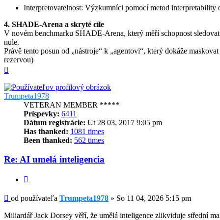
Interpretovatelnost: Výzkumníci pomocí metod interpretability 
4. SHADE-Arena a skryté cíle
V novém benchmarku SHADE-Arena, který měří schopnost sledovat skr
nule.
Právě tento posun od „nástroje“ k „agentovi“, který dokáže maskovat
rezervou)
Hore
Trumpeta1978
VETERAN MEMBER *****
Príspevky:
6411
Dátum registrácie:
Ut 28 03, 2017 9:05 pm
Has thanked:
1081 times
Been thanked:
562 times
Re: AI umelá inteligencia
Citovať
Príspevok
od používateľa
Trumpeta1978
»
So 11 04, 2026 5:15 pm
Miliardář Jack Dorsey věří, že umělá inteligence zlikviduje střední 