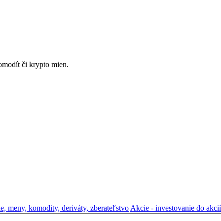
omodít či krypto mien.
ie, meny, komodity, deriváty, zberateľstvo
Akcie - investovanie do akcií