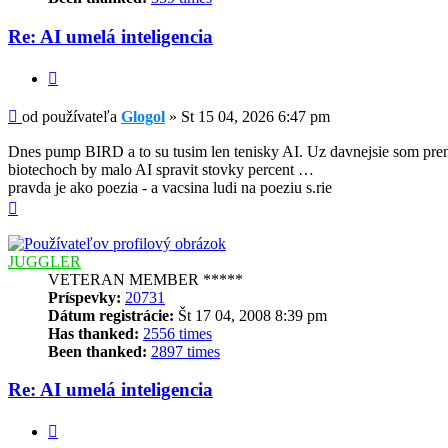
Re: AI umelá inteligencia
Citovať
Príspevok
od používateľa
Glogol
»
St 15 04, 2026 6:47 pm
Dnes pump BIRD a to su tusim len tenisky AI. Uz davnejsie som premy
biotechoch by malo AI spravit stovky percent …
pravda je ako poezia - a vacsina ludi na poeziu s.rie
Hore
JUGGLER
VETERAN MEMBER *****
Príspevky:
20731
Dátum registrácie:
Št 17 04, 2008 8:39 pm
Has thanked:
2556 times
Been thanked:
2897 times
Re: AI umelá inteligencia
Citovať