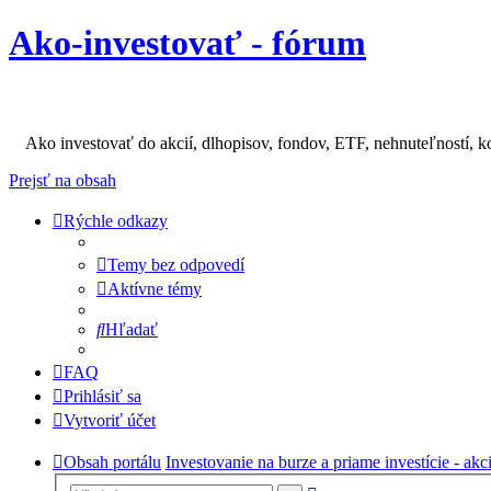
Ako-investovať - fórum
Ako investovať do akcií, dlhopisov, fondov, ETF, nehnuteľností, k
Prejsť na obsah
Rýchle odkazy
Temy bez odpovedí
Aktívne témy
Hľadať
FAQ
Prihlásiť sa
Vytvoriť účet
Obsah portálu
Investovanie na burze a priame investície - akc
Rozšírené