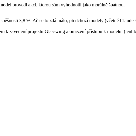
k model provedl akci, kterou sám vyhodnotil jako morálně špatnou.
pěšnosti 3,8 %. Ač se to zdá málo, předchozí modely (včetně Claude
m k zavedení projektu Glasswing a omezení přístupu k modelu. (tenhle 