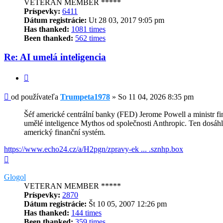
VETERAN MEMBER *****
Príspevky:
6411
Dátum registrácie:
Ut 28 03, 2017 9:05 pm
Has thanked:
1081 times
Been thanked:
562 times
Re: AI umelá inteligencia
Citovať
Príspevok
od používateľa
Trumpeta1978
»
So 11 04, 2026 8:35 pm
Šéf americké centrální banky (FED) Jerome Powell a ministr fi
umělé inteligence Mythos od společnosti Anthropic. Ten dosáhl 
americký finanční systém.
https://www.echo24.cz/a/H2pgn/zpravy-ek ... .sznhp.box
Hore
Glogol
VETERAN MEMBER *****
Príspevky:
2870
Dátum registrácie:
Št 10 05, 2007 12:26 pm
Has thanked:
144 times
Been thanked:
359 times