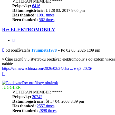
VETERAN MEMBER *****
Príspevky:
6416
Dátum registrácie:
Ut 28 03, 2017 9:05 pm
Has thanked:
1081 times
Been thanked:
562 times
Re: ELEKTROMOBILY
Citovať
Príspevok
od používateľa
Trumpeta1978
»
Po 02 03, 2026 1:09 pm
v Číne začnú v 3.štvrťroku predávať elektromobily s dojazdom viace
nabitie.
https://carnewschina.com/2026/02/24/cha ... e-q3-2026/
Hore
JUGGLER
VETERAN MEMBER *****
Príspevky:
20742
Dátum registrácie:
Št 17 04, 2008 8:39 pm
Has thanked:
2557 times
Been thanked:
2898 times