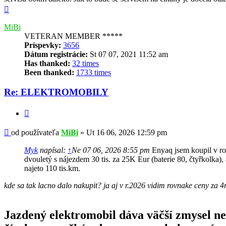
Hore
MiBi
VETERAN MEMBER *****
Príspevky:
3656
Dátum registrácie:
St 07 07, 2021 11:52 am
Has thanked:
32 times
Been thanked:
1733 times
Re: ELEKTROMOBILY
Citovať
Príspevok
od používateľa
MiBi
»
Ut 16 06, 2026 12:59 pm
Myk
napísal:
↑
Ne 07 06, 2026 8:55 pm
Enyaq jsem koupil v ro
dvouletý s nájezdem 30 tis. za 25K Eur (baterie 80, čtyřkolka)
najeto 110 tis.km.
kde sa tak lacno dalo nakupit? ja aj v r.2026 vidim rovnake ceny za 
Jazdený elektromobil dáva väčší zmysel ne