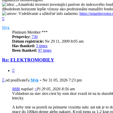
,,Amatérski investori investujúci pasívne do indexového fo
dlhodobom horizonte lepšie výnosy ako profesionálni manažéri fondo
Vzdelávanie a užitočné info zadarmo:
https://smartinvestor.
Hore
Myk
Platinum Member ***
Príspevky:
730
Dátum registrácie:
Ne 29 11, 2009 8:05 am
Has thanked:
5 times
Been thanked:
97 times
Re: ELEKTROMOBILY
Citovať
Príspevok
od používateľa
Myk
»
Ne 31 05, 2026 7:23 pm
MiBi
napísal:
↑
Pi 29 05, 2026 8:56 am
Vzhladom na stav slov.ciest by som skor zvazil ist na tu sluzo
letecky.
A keby sme sa pozreli na primarne vyuzitia sukr. aut tak je to 
prace do 100km denne alebo nakupy. Kvoli tomu za 1-2 krat ro