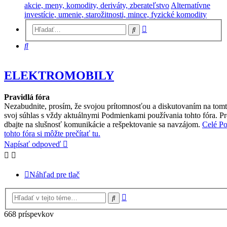
akcie, meny, komodity, deriváty, zberateľstvo
Alternatívne
investície, umenie, starožitnosti, mince, fyzické komodity
Rozšírené
Hľadať
vyhľadávanie
Hľadať
ELEKTROMOBILY
Pravidlá fóra
Nezabudnite, prosím, že svojou prítomnosťou a diskutovaním na tomto
svoj súhlas s vždy aktuálnymi Podmienkami používania tohto fóra. 
dbajte na slušnosť komunikácie a rešpektovanie sa navzájom.
Celé P
tohto fóra si môžte prečítať tu.
Napísať odpoveď
Náhľad pre tlač
Rozšírené
Hľadať
vyhľadávanie
668 príspevkov