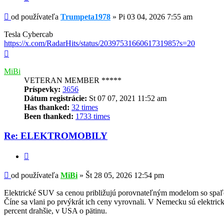
Príspevok
od používateľa
Trumpeta1978
»
Pi 03 04, 2026 7:55 am
Tesla Cybercab
https://x.com/RadarHits/status/2039753166061731985?s=20
Hore
MiBi
VETERAN MEMBER *****
Príspevky:
3656
Dátum registrácie:
St 07 07, 2021 11:52 am
Has thanked:
32 times
Been thanked:
1733 times
Re: ELEKTROMOBILY
Citovať
Príspevok
od používateľa
MiBi
»
Št 28 05, 2026 12:54 pm
Elektrické SUV sa cenou približujú porovnateľným modelom so sp
Číne sa vlani po prvýkrát ich ceny vyrovnali. V Nemecku sú elektric
percent drahšie, v USA o pätinu.