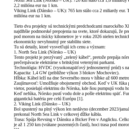
North Sea Link (Nórsko – UK): 720 km stálo cca 1,6 miliardy e
2,2 milióna eur na 1 km.
Viking Link (Dánsko – UK): 765 km stálo cca 2 miliardy eur. T
milióna eur na 1 km.
Tieto dva projekty sú technickými predchodcami marockého Xl
najdlhšie podmorské prepojenia na svete, ktoré dokazujú, že pr
pod morom na tisícky kilometrov je v roku 2026 nielen technic
ekonomicky nevyhnutný pre stabilitu siete.
Tu sú detaily, ktoré vysvetľujú ich cenu a význam:
1. North Sea Link (Nórsko – UK)
Tento projekt je prezývaný „zelený kábel“, pretože prepája nór
prečerpávacie elektrárne s britskými veternými parkami.
Technológia: HVDC (vysokonapäťový jednosmerný prúd) s na
Kapacita: 1,4 GW (približne výkon 3 blokov Mochoviec).
Hĺbka: Kábel leží na dne Severného mora v hĺbke až 600 metro
Zaujímavosť: Umožňuje obojsmerný obchod. Keď v UK fúka prí
vietor, posielajú elektrinu do Nórska, kde ňou pumpujú vodu ho
Keď nefúka, Nórsko pustí vodu dole a pošle elektrinu späť. Fu
gigantická batéria pre celú Európu [1].
2. Viking Link (Dánsko – UK)
Bol spustený na plný výkon len nedávno (december 2023/januá
prekonal North Sea Link v celkovej dĺžke kábla.
Trasa: Spája Revsing v Dánsku a Bicker Fen v Anglicku. Celk
je až 1 250 km (vrátane pozemných častí), hoci trasa pod mor