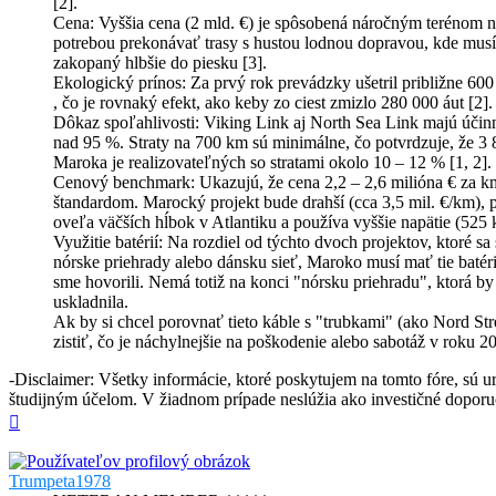
[2].
Cena: Vyššia cena (2 mld. €) je spôsobená náročným terénom 
potrebou prekonávať trasy s hustou lodnou dopravou, kde musí
zakopaný hlbšie do piesku [3].
Ekologický prínos: Za prvý rok prevádzky ušetril približne 600
, čo je rovnaký efekt, ako keby zo ciest zmizlo 280 000 áut [2].
Dôkaz spoľahlivosti: Viking Link aj North Sea Link majú účin
nad 95 %. Straty na 700 km sú minimálne, čo potvrdzuje, že 3
Maroka je realizovateľných so stratami okolo 10 – 12 % [1, 2].
Cenový benchmark: Ukazujú, že cena 2,2 – 2,6 milióna € za k
štandardom. Marocký projekt bude drahší (cca 3,5 mil. €/km), p
oveľa väčších hĺbok v Atlantiku a používa vyššie napätie (525 
Využitie batérií: Na rozdiel od týchto dvoch projektov, ktoré sa
nórske priehrady alebo dánsku sieť, Maroko musí mať tie batéri
sme hovorili. Nemá totiž na konci "nórsku priehradu", ktorá by
uskladnila.
Ak by si chcel porovnať tieto káble s "trubkami" (ako Nord St
zistiť, čo je náchylnejšie na poškodenie alebo sabotáž v roku 2
-Disclaimer: Všetky informácie, ktoré poskytujem na tomto fóre, sú 
študijným účelom. V žiadnom prípade neslúžia ako investičné doporu
Hore
Trumpeta1978