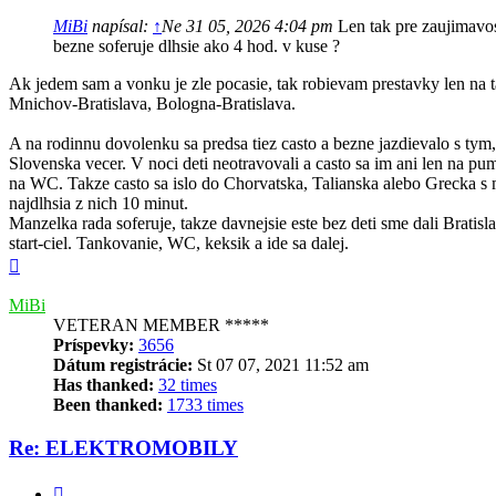
MiBi
napísal:
↑
Ne 31 05, 2026 4:04 pm
Len tak pre zaujimavos
bezne soferuje dlhsie ako 4 hod. v kuse ?
Ak jedem sam a vonku je zle pocasie, tak robievam prestavky len na
Mnichov-Bratislava, Bologna-Bratislava.
A na rodinnu dovolenku sa predsa tiez casto a bezne jazdievalo s tym
Slovenska vecer. V noci deti neotravovali a casto sa im ani len na pu
na WC. Takze casto sa islo do Chorvatska, Talianska alebo Grecka s
najdlhsia z nich 10 minut.
Manzelka rada soferuje, takze davnejsie este bez deti sme dali Brat
start-ciel. Tankovanie, WC, keksik a ide sa dalej.
Hore
MiBi
VETERAN MEMBER *****
Príspevky:
3656
Dátum registrácie:
St 07 07, 2021 11:52 am
Has thanked:
32 times
Been thanked:
1733 times
Re: ELEKTROMOBILY
Citovať