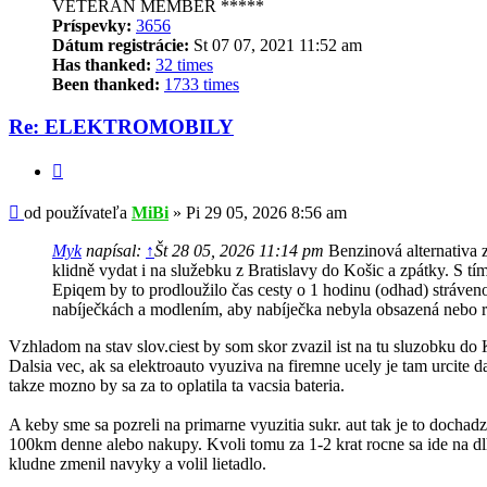
VETERAN MEMBER *****
Príspevky:
3656
Dátum registrácie:
St 07 07, 2021 11:52 am
Has thanked:
32 times
Been thanked:
1733 times
Re: ELEKTROMOBILY
Citovať
Príspevok
od používateľa
MiBi
»
Pi 29 05, 2026 8:56 am
Myk
napísal:
↑
Št 28 05, 2026 11:14 pm
Benzinová alternativa
klidně vydat i na služebku z Bratislavy do Košic a zpátky. S t
Epiqem by to prodloužilo čas cesty o 1 hodinu (odhad) stráven
nabíječkách a modlením, aby nabíječka nebyla obsazená nebo r
Vzhladom na stav slov.ciest by som skor zvazil ist na tu sluzobku do 
Dalsia vec, ak sa elektroauto vyuziva na firemne ucely je tam urcite
takze mozno by sa za to oplatila ta vacsia bateria.
A keby sme sa pozreli na primarne vyuzitia sukr. aut tak je to dochad
100km denne alebo nakupy. Kvoli tomu za 1-2 krat rocne sa ide na dl
kludne zmenil navyky a volil lietadlo.