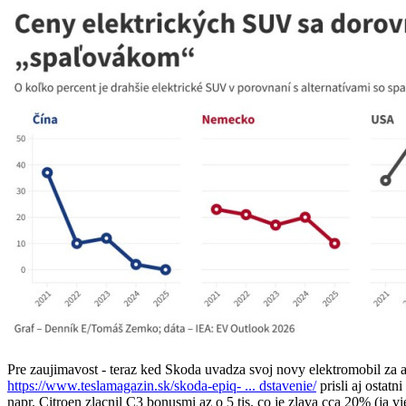
Pre zaujimavost - teraz ked Skoda uvadza svoj novy elektromobil za
https://www.teslamagazin.sk/skoda-epiq- ... dstavenie/
prisli aj ostatn
napr. Citroen zlacnil C3 bonusmi az o 5 tis. co je zlava cca 20% (ja v