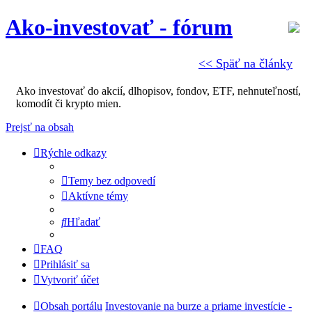
Ako-investovať - fórum
<< Späť na články
Ako investovať do akcií, dlhopisov, fondov, ETF, nehnuteľností,
komodít či krypto mien.
Prejsť na obsah
Rýchle odkazy
Temy bez odpovedí
Aktívne témy
Hľadať
FAQ
Prihlásiť sa
Vytvoriť účet
Obsah portálu
Investovanie na burze a priame investície -