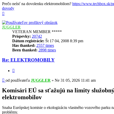
Prečo neísť na dovolenku elektromobilom?
https://www.techbox.sk/pre
dovody
Hore
JUGGLER
VETERAN MEMBER *****
Príspevky:
20742
Dátum registrácie:
Št 17 04, 2008 8:39 pm
Has thanked:
2557 times
Been thanked:
2898 times
Re: ELEKTROMOBILY
Citovať
Príspevok
od používateľa
JUGGLER
»
Ne 31 05, 2026 11:41 am
Komisári EÚ sa sťažujú na limity služobn
elektromobilov
Snaha Európskej komisie o ekologizáciu vlastného vozového parku na
problémy.