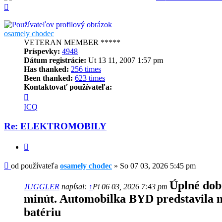
Hore
osamely chodec
VETERAN MEMBER *****
Príspevky:
4948
Dátum registrácie:
Ut 13 11, 2007 1:57 pm
Has thanked:
256 times
Been thanked:
623 times
Kontaktovať používateľa:
Kontaktné
informácie
ICQ
používateľa
-
Re: ELEKTROMOBILY
osamely
chodec
Citovať
Príspevok
od používateľa
osamely chodec
»
So 07 03, 2026 5:45 pm
Úplné dobi
JUGGLER
napísal:
↑
Pi 06 03, 2026 7:43 pm
minút. Automobilka BYD predstavila 
batériu