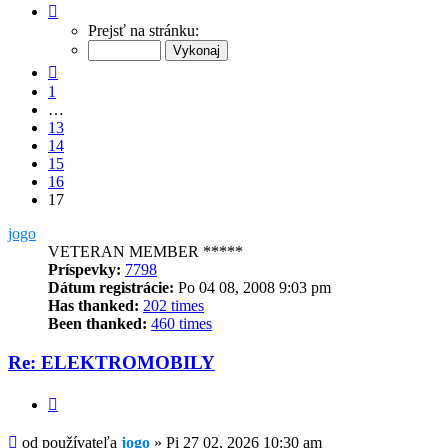
Strana
17
Prejsť na stránku:
z
17
Predchádzajúci
1
…
13
14
15
16
17
jogo
VETERAN MEMBER *****
Príspevky:
7798
Dátum registrácie:
Po 04 08, 2008 9:03 pm
Has thanked:
202 times
Been thanked:
460 times
Re: ELEKTROMOBILY
Citovať
Príspevok
od používateľa
jogo
»
Pi 27 02, 2026 10:30 am