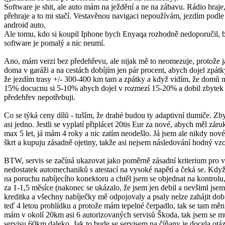
Software je shit, ale auto mám na ježdění a ne na zábavu. Rádio hraje
přehraje a to mi stačí. Vestavěnou navigaci nepoužívám, jezdím podl
android auto.
Ale tomu, kdo si koupil Iphone bych Enyaqa rozhodně nedoporučil, bu
software je pomalý a nic neumí.
Ano, mám verzi bez předehřevu, ale nijak mě to neomezuje, protože j
doma v garáži a na cestách dobíjím jen pár procent, abych dojel zpá
že jezdím trasy +/- 300-400 km tam a zpátky a když vidím, že domů n
15% docucnu si 5-10% abych dojel v rozmezí 15-20% a dobil zbytek
předehřev nepotřebuji.
Co se týká ceny dílů - tuším, že drahé budou ty adaptivní tlumiče. Zb
asi jedno. Jestli se vyplatí připlácet 20tis Eur za nové, abych měl zár
max 5 let, já mám 4 roky a nic zatím neodešlo. Já jsem ale nikdy nov
škrt a kupuju zásadně ojetiny, takže asi nejsem následování hodný vzo
BTW, servis se začíná ukazovat jako poměrně zásadní kriterium pro v
nedostatek automechaniků s atestací na vysoké napětí a čeká se. Kdy
na poruchu nabíjecího konektoru a chtěl jsem se objednat na kontrolu,
za 1-1,5 měsíce (nakonec se ukázalo, že jsem jen debil a nevšiml jsem
kreditka a všechny nabíječky mě odpojovaly a psaly nelze zahájit dob
teď 4 letou prohlídku a protože mám tepelné čerpadlo, tak se tam měn
mám v okolí 20km asi 6 autorizovaných servisů Škoda, tak jsem se m
servisu 60km daleko. Jak to bude se servisem na číňany je docela otá