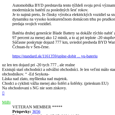
Automobilka BYD predstavila tento týždeň svoju prvú význa
modernizáciu batérií za posledných šesť rokov.
Je to najmä preto, že čínsky výrobca elektrických vozidiel sa sn
dynamiku na vysoko konkurenčnom domácom trhu po prudko
predaja svojich vozidiel.
Batéria druhej generácie Blade Battery sa dokáže rýchlo nabiť 
97 percent za menej ako 12 minút, a to aj pri teplote -20 stupňo
Súčasne poskytuje dojazd 777 km, uviedol predseda BYD W
Čchuan-fu v Šen-čene.
https://standard.sk/1161359/uplne-dobit ... vu-bateriu
uz len ten dojazd pri -20 tych 777 , ale realne
Existujú starí obchodníci a odvážni obchodníci. Je len veľmi málo st
obchodníkov. “ -Ed Seykota-
Láska nad zlato, myšlienka nad majetok.
Chodci a cyklisti vážia menej ako šoféri a šoférky. (prieskum EU)
Na obchodovani s NG nie som ziskovy.
Hore
MiBi
VETERAN MEMBER *****
Príspevky:
3656