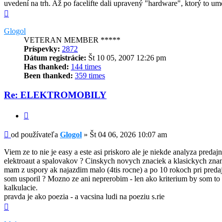
uvedení na trh. Až po facelifte dali upravený "hardware", ktorý to um
Hore
Glogol
VETERAN MEMBER *****
Príspevky:
2872
Dátum registrácie:
Št 10 05, 2007 12:26 pm
Has thanked:
144 times
Been thanked:
359 times
Re: ELEKTROMOBILY
Citovať
Príspevok
od používateľa
Glogol
»
Št 04 06, 2026 10:07 am
Viem ze to nie je easy a este asi priskoro ale je niekde analyza predaj
elektroaut a spalovakov ? Cinskych novych znaciek a klasickych zn
mam z uspory ak najazdim malo (4tis rocne) a po 10 rokoch pri preda
som usporil ? Mozno ze ani neprerobim - len ako kriterium by som to
kalkulacie.
pravda je ako poezia - a vacsina ludi na poeziu s.rie
Hore