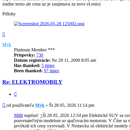
ziadne terno ale cena uz je zaujimava za nove el.euto)
Prílohy
Hore
Myk
Platinum Member ***
Príspevky:
730
Dátum registrácie:
Ne 29 11, 2009 8:05 am
Has thanked:
5 times
Been thanked:
97 times
Re: ELEKTROMOBILY
Citovať
Príspevok
od používateľa
Myk
»
Št 28 05, 2026 11:14 pm
MiBi
napísal:
↑
Št 28 05, 2026 12:54 pm
Elektrické SUV sa cen
porovnateľným modelom so spaľovacím motorom. V Číne sa v
prvýkrát ich ceny vyrovnali. V Nemecku sú elektrické modely 