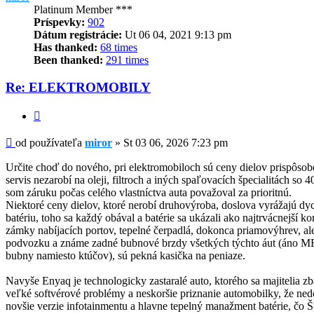
Platinum Member ***
Príspevky:
902
Dátum registrácie:
Ut 06 04, 2021 9:13 pm
Has thanked:
68 times
Been thanked:
291 times
Re: ELEKTROMOBILY
Citovať
Príspevok
od používateľa
miror
»
St 03 06, 2026 7:23 pm
Určite choď do nového, pri elektromobiloch sú ceny dielov prispôsob
servis nezarobí na oleji, filtroch a iných spaľovacích špecialitách so
som záruku počas celého vlastníctva auta považoval za prioritnú.
Niektoré ceny dielov, ktoré nerobí druhovýroba, doslova vyrážajú d
batériu, toho sa každý obával a batérie sa ukázali ako najtrvácnejší 
zámky nabíjacích portov, tepelné čerpadlá, dokonca priamovýhrev, al
podvozku a známe zadné bubnové brzdy všetkých týchto áut (áno M
bubny namiesto ktúčov), sú pekná kasička na peniaze.
Navyše Enyaq je technologicky zastaralé auto, ktorého sa majitelia zb
veľké softvérové problémy a neskoršie priznanie automobilky, že ned
novšie verzie infotainmentu a hlavne tepelný manažment batérie, čo 