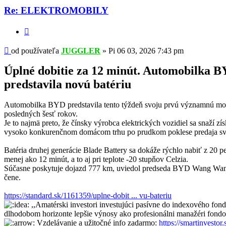
Re: ELEKTROMOBILY
Citovať
Príspevok
od používateľa
JUGGLER
»
Pi 06 03, 2026 7:43 pm
Úplné dobitie za 12 minút. Automobilka 
predstavila novú batériu
Automobilka BYD predstavila tento týždeň svoju prvú významnú mode
posledných šesť rokov.
Je to najmä preto, že čínsky výrobca elektrických vozidiel sa snaží z
vysoko konkurenčnom domácom trhu po prudkom poklese predaja svo
Batéria druhej generácie Blade Battery sa dokáže rýchlo nabiť z 20 pe
menej ako 12 minút, a to aj pri teplote -20 stupňov Celzia.
Súčasne poskytuje dojazd 777 km, uviedol predseda BYD Wang Wan
čene.
https://standard.sk/1161359/uplne-dobit ... vu-bateriu
,,Amatérski investori investujúci pasívne do indexového fo
dlhodobom horizonte lepšie výnosy ako profesionálni manažéri fondo
Vzdelávanie a užitočné info zadarmo:
https://smartinvestor.