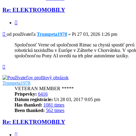
Re: ELEKTROMOBILY
Citovať
Príspevok
od používateľa
Trumpeta1978
»
Pi 27 03, 2026 1:26 pm
Spoločnosť Verne od spoločnosti Rimac sa chystá spustiť prv
robotickú taxislužbu v Európe v Záhrebe v Chorvátsku. V spol
spoločnosťou Pony AI uvedú na trh plne autonómne taxíky.
Hore
Trumpeta1978
VETERAN MEMBER *****
Príspevky:
6416
Dátum registrácie:
Ut 28 03, 2017 9:05 pm
Has thanked:
1081 times
Been thanked:
562 times
Re: ELEKTROMOBILY
Citovať