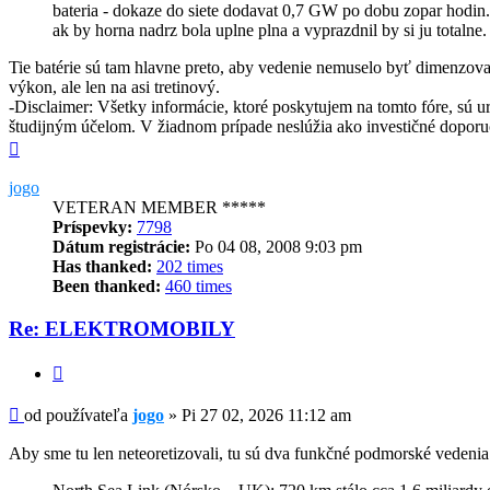
bateria - dokaze do siete dodavat 0,7 GW po dobu zopar hodin
ak by horna nadrz bola uplne plna a vyprazdnil by si ju totalne.
Tie batérie sú tam hlavne preto, aby vedenie nemuselo byť dimenzo
výkon, ale len na asi tretinový.
-Disclaimer: Všetky informácie, ktoré poskytujem na tomto fóre, sú 
študijným účelom. V žiadnom prípade neslúžia ako investičné doporu
Hore
jogo
VETERAN MEMBER *****
Príspevky:
7798
Dátum registrácie:
Po 04 08, 2008 9:03 pm
Has thanked:
202 times
Been thanked:
460 times
Re: ELEKTROMOBILY
Citovať
Príspevok
od používateľa
jogo
»
Pi 27 02, 2026 11:12 am
Aby sme tu len neteoretizovali, tu sú dva funkčné podmorské vedenia 