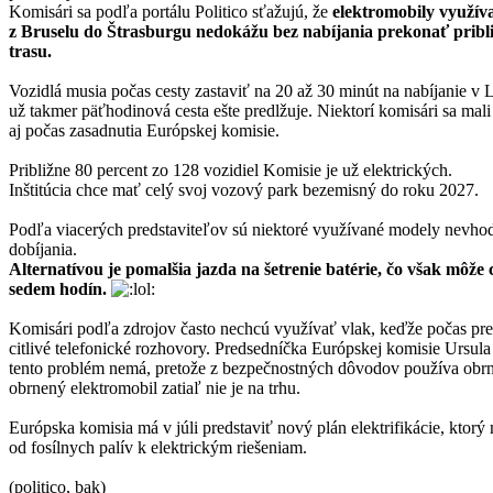
Komisári sa podľa portálu Politico sťažujú, že
elektromobily využíva
z Bruselu do Štrasburgu nedokážu bez nabíjania prekonať pribl
trasu.
Vozidlá musia počas cesty zastaviť na 20 až 30 minút na nabíjanie v
už takmer päťhodinová cesta ešte predlžuje. Niektorí komisári sa mal
aj počas zasadnutia Európskej komisie.
Približne 80 percent zo 128 vozidiel Komisie je už elektrických.
Inštitúcia chce mať celý svoj vozový park bezemisný do roku 2027.
Podľa viacerých predstaviteľov sú niektoré využívané modely nevhod
dobíjania.
Alternatívou je pomalšia jazda na šetrenie batérie, čo však môže 
sedem hodín.
Komisári podľa zdrojov často nechcú využívať vlak, keďže počas pre
citlivé telefonické rozhovory. Predsedníčka Európskej komisie Ursul
tento problém nemá, pretože z bezpečnostných dôvodov používa obr
obrnený elektromobil zatiaľ nie je na trhu.
Európska komisia má v júli predstaviť nový plán elektrifikácie, ktor
od fosílnych palív k elektrickým riešeniam.
(politico, bak)