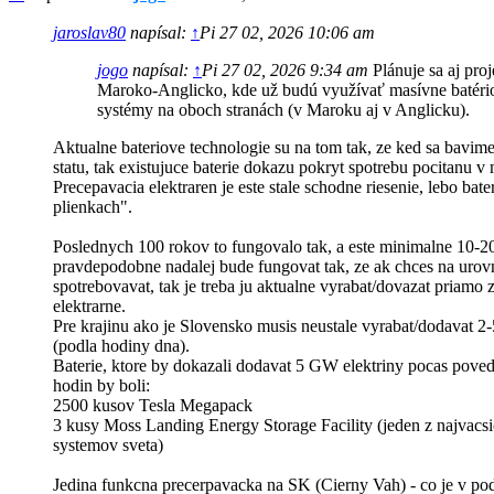
jaroslav80
napísal:
↑
Pi 27 02, 2026 10:06 am
jogo
napísal:
↑
Pi 27 02, 2026 9:34 am
Plánuje sa aj proj
Maroko-Anglicko, kde už budú využívať masívne batéri
systémy na oboch stranách (v Maroku aj v Anglicku).
Aktualne bateriove technologie su na tom tak, ze ked sa bavime
statu, tak existujuce baterie dokazu pokryt spotrebu pocitanu v
Precepavacia elektraren je este stale schodne riesenie, lebo bater
plienkach".
Poslednych 100 rokov to fungovalo tak, a este minimalne 10-2
pravdepodobne nadalej bude fungovat tak, ze ak chces na urovn
spotrebovavat, tak je treba ju aktualne vyrabat/dovazat priamo z
elektrarne.
Pre krajinu ako je Slovensko musis neustale vyrabat/dodavat 2
(podla hodiny dna).
Baterie, ktore by dokazali dodavat 5 GW elektriny pocas pov
hodin by boli:
2500 kusov Tesla Megapack
3 kusy Moss Landing Energy Storage Facility (jeden z najvacs
systemov sveta)
Jedina funkcna precerpavacka na SK (Cierny Vah) - co je v po