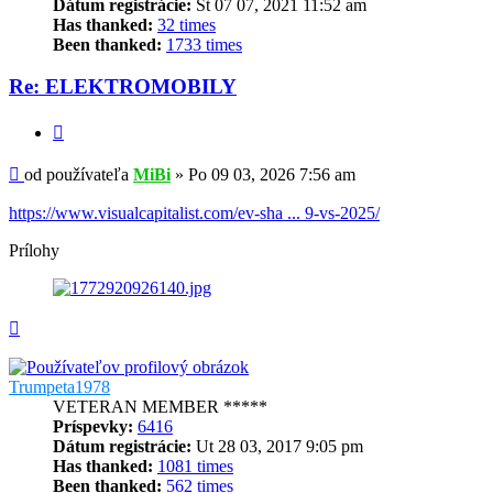
Dátum registrácie:
St 07 07, 2021 11:52 am
Has thanked:
32 times
Been thanked:
1733 times
Re: ELEKTROMOBILY
Citovať
Príspevok
od používateľa
MiBi
»
Po 09 03, 2026 7:56 am
https://www.visualcapitalist.com/ev-sha ... 9-vs-2025/
Prílohy
Hore
Trumpeta1978
VETERAN MEMBER *****
Príspevky:
6416
Dátum registrácie:
Ut 28 03, 2017 9:05 pm
Has thanked:
1081 times
Been thanked:
562 times