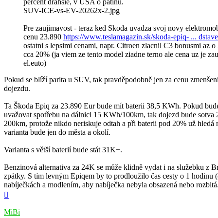
percent drahšie, v USA o pätinu.
SUV-ICE-vs-EV-20262x-2.jpg
Pre zaujimavost - teraz ked Skoda uvadza svoj novy elektromob
cenu 23.890
https://www.teslamagazin.sk/skoda-epiq- ... dstave
ostatni s lepsimi cenami, napr. Citroen zlacnil C3 bonusmi az o 5
cca 20% (ja viem ze tento model ziadne terno ale cena uz je za
el.euto)
Pokud se blíží parita u SUV, tak pravděpodobně jen za cenu zmenšení
dojezdu.
Ta Škoda Epiq za 23.890 Eur bude mít baterii 38,5 KWh. Pokud bud
uvažovat spotřebu na dálnici 15 KWh/100km, tak dojezd bude sotva 
200km, protože nikdo neriskuje odtah a při baterii pod 20% už hledá 
varianta bude jen do města a okolí.
Varianta s větší baterií bude stát 31K+.
Benzinová alternativa za 24K se může klidně vydat i na služebku z Br
zpátky. S tím levným Epiqem by to prodloužilo čas cesty o 1 hodinu 
nabíječkách a modlením, aby nabíječka nebyla obsazená nebo rozbitá
Hore
MiBi