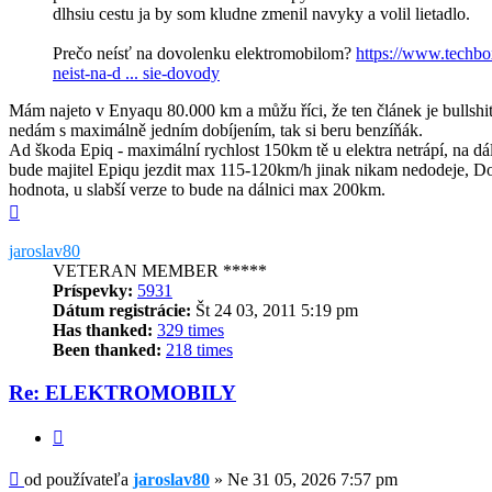
dlhsiu cestu ja by som kludne zmenil navyky a volil lietadlo.
Prečo neísť na dovolenku elektromobilom?
https://www.techbo
neist-na-d ... sie-dovody
Mám najeto v Enyaqu 80.000 km a můžu říci, že ten článek je bullshi
nedám s maximálně jedním dobíjením, tak si beru benzíňák.
Ad škoda Epiq - maximální rychlost 150km tě u elektra netrápí, na dáln
bude majitel Epiqu jezdit max 115-120km/h jinak nikam nedodeje, Doj
hodnota, u slabší verze to bude na dálnici max 200km.
Hore
jaroslav80
VETERAN MEMBER *****
Príspevky:
5931
Dátum registrácie:
Št 24 03, 2011 5:19 pm
Has thanked:
329 times
Been thanked:
218 times
Re: ELEKTROMOBILY
Citovať
Príspevok
od používateľa
jaroslav80
»
Ne 31 05, 2026 7:57 pm