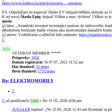
https://www.politico.eu/article/europea ... ustration/
P.S. Odporúčam im kupovať čínske EV (dojazd 600km, dobytie za 10
K tej novej
Škoda Epiq
: dojazd 310km a max. rýchlosť 150km: to je 
mesta
,,Amatérski investori investujúci pasívne do indexového fo
dlhodobom horizonte lepšie výnosy ako profesionálni manažéri fondo
Vzdelávanie a užitočné info zadarmo:
https://smartinvestor.
Hore
MiBi
VETERAN MEMBER *****
Príspevky:
3656
Dátum registrácie:
St 07 07, 2021 11:52 am
Has thanked:
32 times
Been thanked:
1733 times
Re: ELEKTROMOBILY
Citovať
Príspevok
od používateľa
MiBi
»
Ne 31 05, 2026 4:04 pm
JUGGLER
napísal:
↑
Ne 31 05, 2026 11:41 am
Komisári sa po