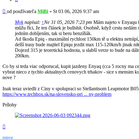
Príspevok
od používateľa
MiBi
»
St 03 06, 2026 9:37 am
Myk
napísal:
↑
Ne 31 05, 2026 7:23 pm
Mám najeto v Enyaqu 
můžu říci, že ten článek je bullshit. Osobně, když cestu nedám
jedním dobíjením, tak si beru benzíňák.
Ad škoda Epiq - maximální rychlost 150km tě u elektra netrápí,
delší trasy bude majitel Epiqu jezdit max 115-120km/h jinak n
Dojezd 315 je teoretická hodnota, u slabší verze to bude na dál
200km.
Co by si teda viac odporucal, kupit jazdeny Enyaq (cca 5 rocny ma ce
vybrat nieco z tychto aktualnych cenovych trhakov - sice s mensim k
nove ?
Inak teraz uviedli z Ciny v spolupraci so Stellantisom Leapmotor B05
https://www.techbox.sk/na-slovensko-pri ... ny-problem
Prílohy
Hore
miror