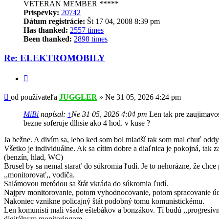
VETERAN MEMBER *****
Príspevky:
20742
Dátum registrácie:
Št 17 04, 2008 8:39 pm
Has thanked:
2557 times
Been thanked:
2898 times
Re: ELEKTROMOBILY
Citovať
Príspevok
od používateľa
JUGGLER
»
Ne 31 05, 2026 4:24 pm
MiBi
napísal:
↑
Ne 31 05, 2026 4:04 pm
Len tak pre zaujimavos
bezne soferuje dlhsie ako 4 hod. v kuse ?
Ja bežne. A divím sa, lebo ked som bol mladší tak som mal chuť oddy
Všetko je individuálne. Ak sa cítim dobre a diaľnica je pokojná, tak 
(benzín, hlad, WC)
Brusel by sa nemal starať do súkromia ľudí. Je to nehorázne, že chce
,,monitorovať,, vodiča.
Salámovou metódou sa štát vkráda do súkromia ľudí.
Najprv monitorovanie, potom vyhodnocovanie, potom spracovanie úd
Nakoniec vznikne policajný štát podobný tomu komunistickému.
Len komunisti mali všade eštebákov a bonzákov. Tí budú ,,progresívn
digitálnym monitoringom.