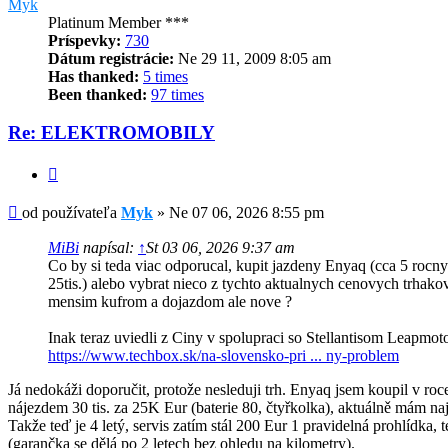
Myk
Platinum Member ***
Príspevky:
730
Dátum registrácie:
Ne 29 11, 2009 8:05 am
Has thanked:
5 times
Been thanked:
97 times
Re: ELEKTROMOBILY
Citovať
Príspevok
od používateľa
Myk
»
Ne 07 06, 2026 8:55 pm
MiBi
napísal:
↑
St 03 06, 2026 9:37 am
Co by si teda viac odporucal, kupit jazdeny Enyaq (cca 5 rocn
25tis.) alebo vybrat nieco z tychto aktualnych cenovych trhakov 
mensim kufrom a dojazdom ale nove ?
Inak teraz uviedli z Ciny v spolupraci so Stellantisom Leapmot
https://www.techbox.sk/na-slovensko-pri ... ny-problem
Já nedokáži doporučit, protože nesleduji trh. Enyaq jsem koupil v roc
nájezdem 30 tis. za 25K Eur (baterie 80, čtyřkolka), aktuálně mám naj
Takže teď je 4 letý, servis zatím stál 200 Eur 1 pravidelná prohlídka,
(garančka se dělá po 2 letech bez ohledu na kilometry).