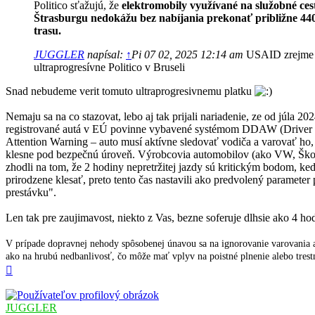
Politico sťažujú, že
elektromobily využívané na služobné ces
Štrasburgu nedokážu bez nabíjania prekonať približne 44
trasu.
JUGGLER
napísal:
↑
Pi 07 02, 2025 12:14 am
USAID zrejme 
ultraprogresívne Politico v Bruseli
Snad nebudeme verit tomuto ultraprogresivnemu platku
Nemaju sa na co stazovat, lebo aj tak prijali nariadenie, ze od júla 2
registrované autá v EÚ povinne vybavené systémom DDAW (Driver
Attention Warning – auto musí aktívne sledovať vodiča a varovať ho,
klesne pod bezpečnú úroveň. Výrobcovia automobilov (ako VW, Škod
zhodli na tom, že 2 hodiny nepretržitej jazdy sú kritickým bodom, ke
prirodzene klesať, preto tento čas nastavili ako predvolený parameter
prestávku".
Len tak pre zaujimavost, niekto z Vas, bezne soferuje dlhsie ako 4 ho
V prípade dopravnej nehody spôsobenej únavou sa na ignorovanie varovania a
ako na hrubú nedbanlivosť, čo môže mať vplyv na poistné plnenie alebo tres
Hore
JUGGLER