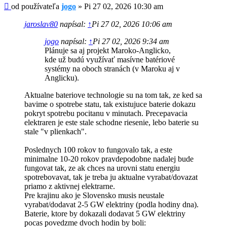
Príspevok
od používateľa
jogo
»
Pi 27 02, 2026 10:30 am
jaroslav80
napísal:
↑
Pi 27 02, 2026 10:06 am
jogo
napísal:
↑
Pi 27 02, 2026 9:34 am
Plánuje sa aj projekt Maroko-Anglicko,
kde už budú využívať masívne batériové
systémy na oboch stranách (v Maroku aj v
Anglicku).
Aktualne bateriove technologie su na tom tak, ze ked sa
bavime o spotrebe statu, tak existujuce baterie dokazu
pokryt spotrebu pocitanu v minutach. Precepavacia
elektraren je este stale schodne riesenie, lebo baterie su
stale "v plienkach".
Poslednych 100 rokov to fungovalo tak, a este
minimalne 10-20 rokov pravdepodobne nadalej bude
fungovat tak, ze ak chces na urovni statu energiu
spotrebovavat, tak je treba ju aktualne vyrabat/dovazat
priamo z aktivnej elektrarne.
Pre krajinu ako je Slovensko musis neustale
vyrabat/dodavat 2-5 GW elektriny (podla hodiny dna).
Baterie, ktore by dokazali dodavat 5 GW elektriny
pocas povedzme dvoch hodin by boli: