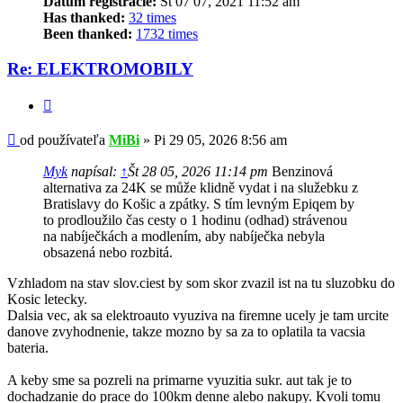
Dátum registrácie:
St 07 07, 2021 11:52 am
Has thanked:
32 times
Been thanked:
1732 times
Re: ELEKTROMOBILY
Citovať
Príspevok
od používateľa
MiBi
»
Pi 29 05, 2026 8:56 am
Myk
napísal:
↑
Št 28 05, 2026 11:14 pm
Benzinová
alternativa za 24K se může klidně vydat i na služebku z
Bratislavy do Košic a zpátky. S tím levným Epiqem by
to prodloužilo čas cesty o 1 hodinu (odhad) strávenou
na nabíječkách a modlením, aby nabíječka nebyla
obsazená nebo rozbitá.
Vzhladom na stav slov.ciest by som skor zvazil ist na tu sluzobku do
Kosic letecky.
Dalsia vec, ak sa elektroauto vyuziva na firemne ucely je tam urcite
danove zvyhodnenie, takze mozno by sa za to oplatila ta vacsia
bateria.
A keby sme sa pozreli na primarne vyuzitia sukr. aut tak je to
dochadzanie do prace do 100km denne alebo nakupy. Kvoli tomu