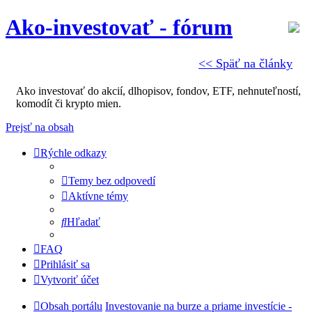
Ako-investovať - fórum
<< Späť na články
Ako investovať do akcií, dlhopisov, fondov, ETF, nehnuteľností,
komodít či krypto mien.
Prejsť na obsah
Rýchle odkazy
Temy bez odpovedí
Aktívne témy
Hľadať
FAQ
Prihlásiť sa
Vytvoriť účet
Obsah portálu
Investovanie na burze a priame investície -