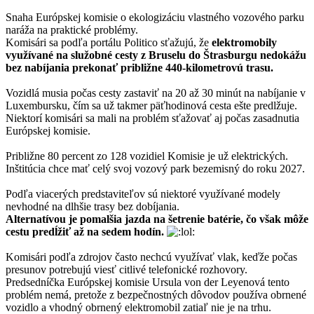
Snaha Európskej komisie o ekologizáciu vlastného vozového parku
naráža na praktické problémy.
Komisári sa podľa portálu Politico sťažujú, že
elektromobily
využívané na služobné cesty z Bruselu do Štrasburgu nedokážu
bez nabíjania prekonať približne 440-kilometrovú trasu.
Vozidlá musia počas cesty zastaviť na 20 až 30 minút na nabíjanie v
Luxembursku, čím sa už takmer päťhodinová cesta ešte predlžuje.
Niektorí komisári sa mali na problém sťažovať aj počas zasadnutia
Európskej komisie.
Približne 80 percent zo 128 vozidiel Komisie je už elektrických.
Inštitúcia chce mať celý svoj vozový park bezemisný do roku 2027.
Podľa viacerých predstaviteľov sú niektoré využívané modely
nevhodné na dlhšie trasy bez dobíjania.
Alternatívou je pomalšia jazda na šetrenie batérie, čo však môže
cestu predĺžiť až na sedem hodín.
Komisári podľa zdrojov často nechcú využívať vlak, keďže počas
presunov potrebujú viesť citlivé telefonické rozhovory.
Predsedníčka Európskej komisie Ursula von der Leyenová tento
problém nemá, pretože z bezpečnostných dôvodov používa obrnené
vozidlo a vhodný obrnený elektromobil zatiaľ nie je na trhu.