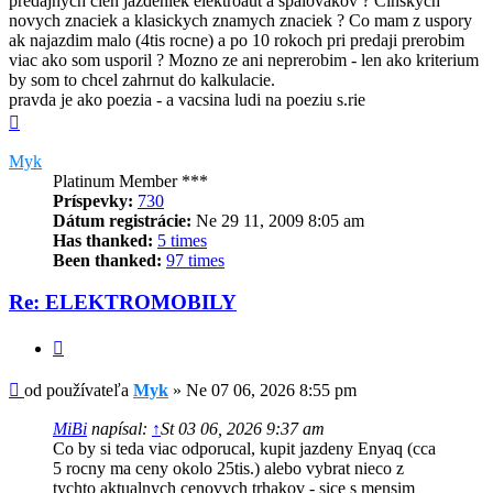
predajnych cien jazdeniek elektroaut a spalovakov ? Cinskych
novych znaciek a klasickych znamych znaciek ? Co mam z uspory
ak najazdim malo (4tis rocne) a po 10 rokoch pri predaji prerobim
viac ako som usporil ? Mozno ze ani neprerobim - len ako kriterium
by som to chcel zahrnut do kalkulacie.
pravda je ako poezia - a vacsina ludi na poeziu s.rie
Hore
Myk
Platinum Member ***
Príspevky:
730
Dátum registrácie:
Ne 29 11, 2009 8:05 am
Has thanked:
5 times
Been thanked:
97 times
Re: ELEKTROMOBILY
Citovať
Príspevok
od používateľa
Myk
»
Ne 07 06, 2026 8:55 pm
MiBi
napísal:
↑
St 03 06, 2026 9:37 am
Co by si teda viac odporucal, kupit jazdeny Enyaq (cca
5 rocny ma ceny okolo 25tis.) alebo vybrat nieco z
tychto aktualnych cenovych trhakov - sice s mensim