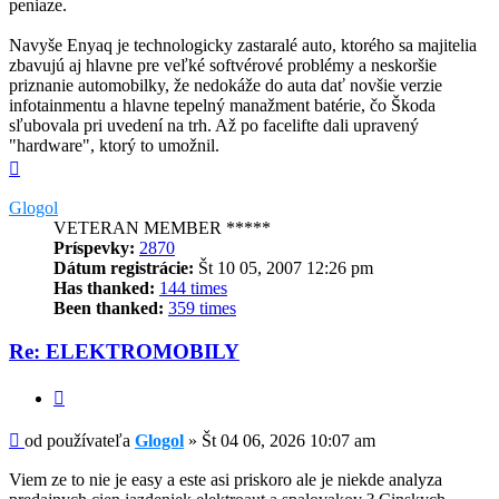
peniaze.
Navyše Enyaq je technologicky zastaralé auto, ktorého sa majitelia
zbavujú aj hlavne pre veľké softvérové problémy a neskoršie
priznanie automobilky, že nedokáže do auta dať novšie verzie
infotainmentu a hlavne tepelný manažment batérie, čo Škoda
sľubovala pri uvedení na trh. Až po facelifte dali upravený
"hardware", ktorý to umožnil.
Hore
Glogol
VETERAN MEMBER *****
Príspevky:
2870
Dátum registrácie:
Št 10 05, 2007 12:26 pm
Has thanked:
144 times
Been thanked:
359 times
Re: ELEKTROMOBILY
Citovať
Príspevok
od používateľa
Glogol
»
Št 04 06, 2026 10:07 am
Viem ze to nie je easy a este asi priskoro ale je niekde analyza