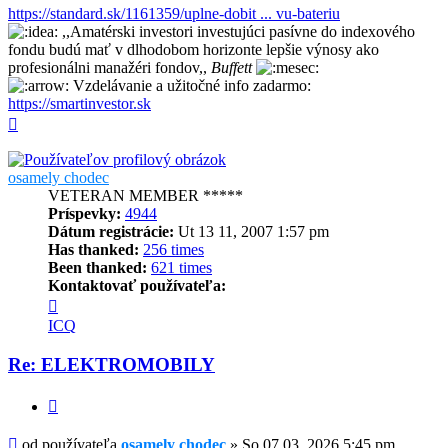
https://standard.sk/1161359/uplne-dobit ... vu-bateriu
,,Amatérski investori investujúci pasívne do indexového
fondu budú mať v dlhodobom horizonte lepšie výnosy ako
profesionálni manažéri fondov,,
Buffett
Vzdelávanie a užitočné info zadarmo:
https://smartinvestor.sk
Hore
osamely chodec
VETERAN MEMBER *****
Príspevky:
4944
Dátum registrácie:
Ut 13 11, 2007 1:57 pm
Has thanked:
256 times
Been thanked:
621 times
Kontaktovať používateľa:
Kontaktné
informácie
ICQ
používateľa
-
Re: ELEKTROMOBILY
osamely
chodec
Citovať
Príspevok
od používateľa
osamely chodec
»
So 07 03, 2026 5:45 pm