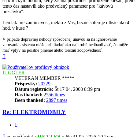
sú kritickým bodom, kedy začína pozornosť prirodzene klesať, preto
tento čas nastavili ako predvolený parameter pre "kávovú
prestávku".
Len tak pre zaujimavost, niekto z Vas, bezne soferuje dlhsie ako 4
hod. v kuse ?
V prípade dopravnej nehody spôsobenej únavou sa na ignorovanie
varovania asistenta môže prihliadať ako na hrubú nedbanlivosť, čo môže
mať vplyv na poistné plnenie alebo trestnú zodpovednosť.
Hore
JUGGLER
VETERAN MEMBER *****
Príspevky:
20729
Dátum registrácie:
Št 17 04, 2008 8:39 pm
Has thanked:
2556 times
Been thanked:
2897 times
Re: ELEKTROMOBILY
Citovať
Príspevok
od používateľa
JUGGLER
»
Ne 31 05, 2026 4:24 pm