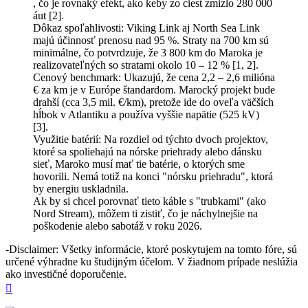
, čo je rovnaký efekt, ako keby zo ciest zmizlo 280 000
áut [2].
Dôkaz spoľahlivosti: Viking Link aj North Sea Link
majú účinnosť prenosu nad 95 %. Straty na 700 km sú
minimálne, čo potvrdzuje, že 3 800 km do Maroka je
realizovateľných so stratami okolo 10 – 12 % [1, 2].
Cenový benchmark: Ukazujú, že cena 2,2 – 2,6 milióna
€ za km je v Európe štandardom. Marocký projekt bude
drahší (cca 3,5 mil. €/km), pretože ide do oveľa väčších
hĺbok v Atlantiku a používa vyššie napätie (525 kV)
[3].
Využitie batérií: Na rozdiel od týchto dvoch projektov,
ktoré sa spoliehajú na nórske priehrady alebo dánsku
sieť, Maroko musí mať tie batérie, o ktorých sme
hovorili. Nemá totiž na konci "nórsku priehradu", ktorá
by energiu uskladnila.
Ak by si chcel porovnať tieto káble s "trubkami" (ako
Nord Stream), môžem ti zistiť, čo je náchylnejšie na
poškodenie alebo sabotáž v roku 2026.
-Disclaimer: Všetky informácie, ktoré poskytujem na tomto fóre, sú
určené výhradne ku študijným účelom. V žiadnom prípade neslúžia
ako investičné doporučenie.
Hore