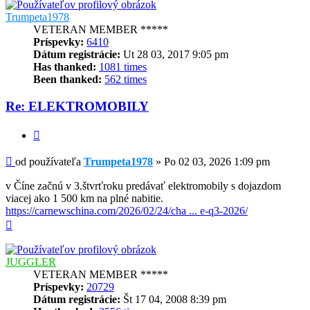
Trumpeta1978
VETERAN MEMBER *****
Príspevky:
6410
Dátum registrácie:
Ut 28 03, 2017 9:05 pm
Has thanked:
1081 times
Been thanked:
562 times
Re: ELEKTROMOBILY
Citovať
Príspevok
od používateľa
Trumpeta1978
»
Po 02 03, 2026 1:09 pm
v Číne začnú v 3.štvrťroku predávať elektromobily s dojazdom
viacej ako 1 500 km na plné nabitie.
https://carnewschina.com/2026/02/24/cha ... e-q3-2026/
Hore
JUGGLER
VETERAN MEMBER *****
Príspevky:
20729
Dátum registrácie:
Št 17 04, 2008 8:39 pm