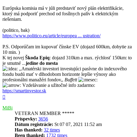
Európska komisia má v júli predstaviť nový plán elektrifikácie,
ktorý má podporiť prechod od fosílnych palív k elektrickým
riešeniam.
(politico, bak)
https://www.politico.eu/article/europea ... ustration/
P.S. Odporúčam im kupovať čínske EV (dojazd 600km, dobytie za
10 min. )
K tej novej
Škoda Epiq
: dojazd 310km a max. rýchlosť 150km: to
je smutné ...
jedine do mesta
,,Amatérski investori investujúci pasívne do indexového
fondu budú mať v dlhodobom horizonte lepšie výnosy ako
profesionálni manažéri fondov,,
Buffett
Vzdelávanie a užitočné info zadarmo:
https://smartinvestor.sk
Hore
MiBi
VETERAN MEMBER *****
Príspevky:
3656
Dátum registrácie:
St 07 07, 2021 11:52 am
Has thanked:
32 times
Been thanked:
1732 times