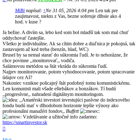
MiBi
napísal:
↑
Ne 31 05, 2026 4:04 pm
Len tak pre
zaujimavost, niekto z Vas, bezne soferuje dlhsie ako 4
hod. v kuse ?
Ja bežne. A divím sa, lebo ked som bol mladší tak som mal chuť
oddychovať častejšie.
Všetko je individuálne. Ak sa cítim dobre a diaľnica je pokojná, tak
zastavujem až ked treba (benzín, hlad, WC)
Brusel by sa nemal starať do súkromia ľudí. Je to nehorázne, že
chce povinne ,,monitorovať,, vodiča.
Salámovou metódou sa štát vkráda do súkromia ľudí.
Najprv monitorovanie, potom vyhodnocovanie, potom spracovanie
údajov cez AI?
Nakoniec vznikne policajný štát podobný tomu komunistickému.
Len komunisti mali všade eštebákov a bonzákov. Tí budú
,,progresívne,, nahradení digitálnym monitoringom.
,,Amatérski investori investujúci pasívne do indexového
fondu budú mať v dlhodobom horizonte lepšie výnosy ako
profesionálni manažéri fondov,,
Buffett
Vzdelávanie a užitočné info zadarmo:
https://smartinvestor.sk
Hore
Myk