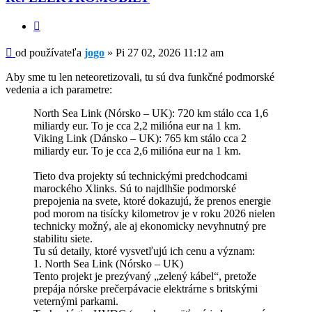
Citovať
Príspevok
od používateľa
jogo
»
Pi 27 02, 2026 11:12 am
Aby sme tu len neteoretizovali, tu sú dva funkčné podmorské
vedenia a ich parametre:
North Sea Link (Nórsko – UK): 720 km stálo cca 1,6
miliardy eur. To je cca 2,2 milióna eur na 1 km.
Viking Link (Dánsko – UK): 765 km stálo cca 2
miliardy eur. To je cca 2,6 milióna eur na 1 km.
Tieto dva projekty sú technickými predchodcami
marockého Xlinks. Sú to najdlhšie podmorské
prepojenia na svete, ktoré dokazujú, že prenos energie
pod morom na tisícky kilometrov je v roku 2026 nielen
technicky možný, ale aj ekonomicky nevyhnutný pre
stabilitu siete.
Tu sú detaily, ktoré vysvetľujú ich cenu a význam:
1. North Sea Link (Nórsko – UK)
Tento projekt je prezývaný „zelený kábel“, pretože
prepája nórske prečerpávacie elektrárne s britskými
veternými parkami.