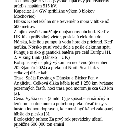
Technológia: HVDC (vysokonapäťový jednosmerný
prúd) s napätím 515 kV.
Kapacita: 1,4 GW (približne výkon 3 blokov
Mochoviec).
Hĺbka: Kábel leží na dne Severného mora v hĺbke až
600 metrov.
Zaujímavosť: Umožňuje obojsmerný obchod. Keď v
UK fúka príliš silný vietor, posielajú elektrinu do
Nórska, kde ňou pumpujú vodu hore do priehrad. Keď
nefúka, Nórsko pustí vodu dole a pošle elektrinu späť.
Funguje to ako gigantická batéria pre celú Európu [1].
2. Viking Link (Dánsko – UK)
Bol spustený na plný výkon len nedávno (december
2023/január 2024) a prekonal North Sea Link v
celkovej dĺžke kábla.
Trasa: Spája Revsing v Dánsku a Bicker Fen v
Anglicku. Celková dĺžka kábla je až 1 250 km (vrátane
pozemných častí), hoci trasa pod morom je cca 620 km
[2].
Cena: Vyššia cena (2 mld. €) je spôsobená náročným
terénom na dne mora a potrebou prekonávať trasy s
hustou lodnou dopravou, kde musí byť kábel zakopaný
hlbšie do piesku [3].
Ekologický prínos: Za prvý rok prevádzky ušetril
približne 600 000 ton emisií