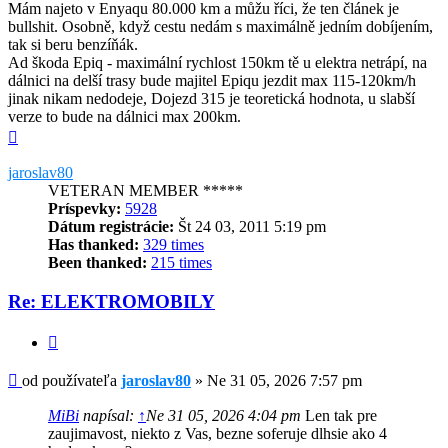
Mám najeto v Enyaqu 80.000 km a můžu říci, že ten článek je
bullshit. Osobně, když cestu nedám s maximálně jedním dobíjením,
tak si beru benzíňák.
Ad škoda Epiq - maximální rychlost 150km tě u elektra netrápí, na
dálnici na delší trasy bude majitel Epiqu jezdit max 115-120km/h
jinak nikam nedodeje, Dojezd 315 je teoretická hodnota, u slabší
verze to bude na dálnici max 200km.
Hore
jaroslav80
VETERAN MEMBER *****
Príspevky:
5928
Dátum registrácie:
Št 24 03, 2011 5:19 pm
Has thanked:
329 times
Been thanked:
215 times
Re: ELEKTROMOBILY
Citovať
Príspevok
od používateľa
jaroslav80
»
Ne 31 05, 2026 7:57 pm
MiBi
napísal:
↑
Ne 31 05, 2026 4:04 pm
Len tak pre
zaujimavost, niekto z Vas, bezne soferuje dlhsie ako 4