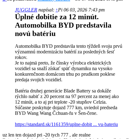
JUGGLER
napísal:
↑
Pi 06 03, 2026 7:43 pm
Úplné dobitie za 12 minút.
Automobilka BYD predstavila
novú batériu
Automobilka BYD predstavila tento týždeň svoju prvú
významnú modernizáciu batérií za posledných šesť
rokov.
Je to najmä preto, že čínsky výrobca elektrických
vozidiel sa snaží získať späť dynamiku na vysoko
konkurenčnom domácom trhu po prudkom poklese
predaja svojich vozidiel.
Batéria druhej generácie Blade Battery sa dokáže
rýchlo nabiť z 20 percent na 97 percent za menej ako
12 minút, a to aj pri teplote -20 stupňov Celzia.
Súčasne poskytuje dojazd 777 km, uviedol predseda
BYD Wang Wang Čchuan-fu v Šen-čene.
https://standard.sk/1161359/uplne-dobit ... vu-bateriu
uz len ten dojazd pri -20 tych 777 , ale realne