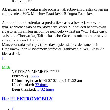
hod. v kuse ?
Ak jedem sam a vonku je zle pocasie, tak robievam prestavky len na
tankovanie a WC. Mnichov-Bratislava, Bologna-Bratislava.
A na rodinnu dovolenku sa predsa tiez casto a bezne jazdievalo s
tym, ze vychadzalo sa zo Slovenska vecer. V noci deti neotravovali
a casto sa im ani len na pumpe nechcelo vyliezt na WC. Takze casto
sa islo do Chorvatska, Talianska alebo Grecka s minimom prestavok
a najdlhsia z nich 10 minut.
Manzelka rada soferuje, takze davnejsie este bez deti sme dali
Bratislava-Gdansk systemom start-ciel. Tankovanie, WC, keksik a
ide sa dalej.
Hore
MiBi
VETERAN MEMBER *****
Príspevky:
3656
Dátum registrácie:
St 07 07, 2021 11:52 am
Has thanked:
32 times
Been thanked:
1732 times
Re: ELEKTROMOBILY
Citovať