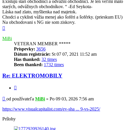
Existujú starí obchodníci a odvážni obchodníci. Je len veľmi málo
starých, odvážnych obchodníkov. “ -Ed Seykota-
Láska nad zlato, myšlienka nad majetok.
Chodci a cyklisti vážia menej ako šoféri a šoférky. (prieskum EU)
Na obchodovani s NG nie som ziskovy.
Hore
MiBi
VETERAN MEMBER *****
Príspevky:
3656
Dátum registrácie:
St 07 07, 2021 11:52 am
Has thanked:
32 times
Been thanked:
1732 times
Re: ELEKTROMOBILY
Citovať
Príspevok
od používateľa
MiBi
»
Po 09 03, 2026 7:56 am
https://www.visualcapitalist.com/ev-sha ... 9-vs-2025/
Prílohy