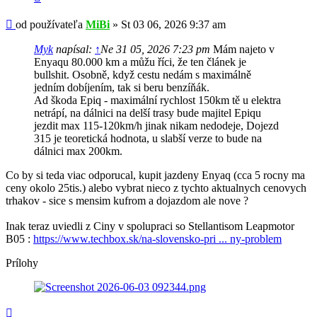
Príspevok
od používateľa
MiBi
»
St 03 06, 2026 9:37 am
Myk
napísal:
↑
Ne 31 05, 2026 7:23 pm
Mám najeto v
Enyaqu 80.000 km a můžu říci, že ten článek je
bullshit. Osobně, když cestu nedám s maximálně
jedním dobíjením, tak si beru benzíňák.
Ad škoda Epiq - maximální rychlost 150km tě u elektra
netrápí, na dálnici na delší trasy bude majitel Epiqu
jezdit max 115-120km/h jinak nikam nedodeje, Dojezd
315 je teoretická hodnota, u slabší verze to bude na
dálnici max 200km.
Co by si teda viac odporucal, kupit jazdeny Enyaq (cca 5 rocny ma
ceny okolo 25tis.) alebo vybrat nieco z tychto aktualnych cenovych
trhakov - sice s mensim kufrom a dojazdom ale nove ?
Inak teraz uviedli z Ciny v spolupraci so Stellantisom Leapmotor
B05 :
https://www.techbox.sk/na-slovensko-pri ... ny-problem
Prílohy
Hore