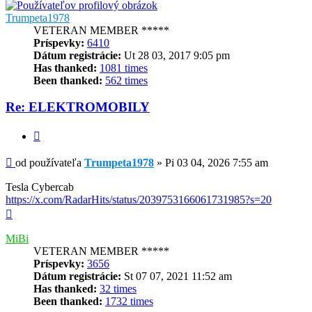
Trumpeta1978
VETERAN MEMBER *****
Príspevky:
6410
Dátum registrácie:
Ut 28 03, 2017 9:05 pm
Has thanked:
1081 times
Been thanked:
562 times
Re: ELEKTROMOBILY
Citovať
Príspevok
od používateľa
Trumpeta1978
»
Pi 03 04, 2026 7:55 am
Tesla Cybercab
https://x.com/RadarHits/status/2039753166061731985?s=20
Hore
MiBi
VETERAN MEMBER *****
Príspevky:
3656
Dátum registrácie:
St 07 07, 2021 11:52 am
Has thanked:
32 times
Been thanked:
1732 times