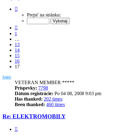
Strana
17
Prejsť na stránku:
z
17
Predchádzajúci
1
…
13
14
15
16
17
jogo
VETERAN MEMBER *****
Príspevky:
7798
Dátum registrácie:
Po 04 08, 2008 9:03 pm
Has thanked:
202 times
Been thanked:
460 times
Re: ELEKTROMOBILY
Citovať