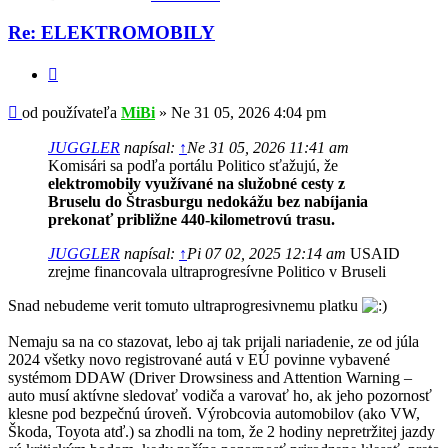
Re: ELEKTROMOBILY
Citovať
Príspevok
od používateľa
MiBi
»
Ne 31 05, 2026 4:04 pm
JUGGLER
napísal:
↑
Ne 31 05, 2026 11:41 am
Komisári sa podľa portálu Politico sťažujú, že
elektromobily využívané na služobné cesty z
Bruselu do Štrasburgu nedokážu bez nabíjania
prekonať približne 440-kilometrovú trasu.
JUGGLER
napísal:
↑
Pi 07 02, 2025 12:14 am
USAID
zrejme financovala ultraprogresívne Politico v Bruseli
Snad nebudeme verit tomuto ultraprogresivnemu platku
Nemaju sa na co stazovat, lebo aj tak prijali nariadenie, ze od júla
2024 všetky novo registrované autá v EÚ povinne vybavené
systémom DDAW (Driver Drowsiness and Attention Warning –
auto musí aktívne sledovať vodiča a varovať ho, ak jeho pozornosť
klesne pod bezpečnú úroveň. Výrobcovia automobilov (ako VW,
Škoda, Toyota atď.) sa zhodli na tom, že 2 hodiny nepretržitej jazdy