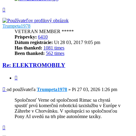
Hore
Trumpeta1978
VETERAN MEMBER *****
Príspevky:
6410
Dátum registrácie:
Ut 28 03, 2017 9:05 pm
Has thanked:
1081 times
Been thanked:
562 times
Re: ELEKTROMOBILY
Citovať
Príspevok
od používateľa
Trumpeta1978
»
Pi 27 03, 2026 1:26 pm
Spoločnosť Verne od spoločnosti Rimac sa chystá
spustiť prvú komerčnú robotickú taxislužbu v Európe v
Záhrebe v Chorvátsku. V spolupráci so spoločnosťou
Pony AI uvedú na trh plne autonómne taxíky.
Hore