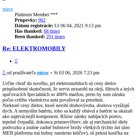
miror
Platinum Member ***
Príspevky:
902
Dátum registrácie:
Ut 06 04, 2021 9:13 pm
Has thanked:
68 times
Been thanked:
291 times
Re: ELEKTROMOBILY
Citovať
Príspevok
od používateľa
miror
»
St 03 06, 2026 7:23 pm
Určite choď do nového, pri elektromobiloch sú ceny dielov
prispôsobené skutočnosti, že servis nezarobí na oleji, filtroch a iných
spaľovacích špecialitách so 400% maržou, preto by som záruku
počas celého vlastníctva auta považoval za prioritnú.
Niektoré ceny dielov, ktoré nerobí druhovýroba, doslova vyrážajú
dych. A nemyslím batériu, toho sa každý obával a batérie sa ukázali
ako najtrvácnejší komponent. Rôzne zámky nabíjacích portov,
tepelné čerpadlá, dokonca priamovýhrev, ale aj mechanické diely
podvozku a známe zadné bubnové brzdy všetkých týchto áut (áno
MEB platforma má bubny namiesto ktúčov), sú pekná kasička na