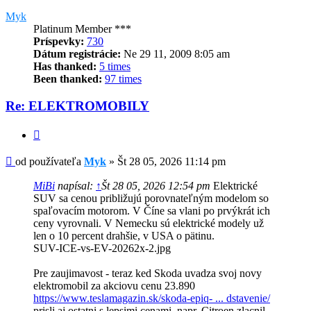
Myk
Platinum Member ***
Príspevky:
730
Dátum registrácie:
Ne 29 11, 2009 8:05 am
Has thanked:
5 times
Been thanked:
97 times
Re: ELEKTROMOBILY
Citovať
Príspevok
od používateľa
Myk
»
Št 28 05, 2026 11:14 pm
MiBi
napísal:
↑
Št 28 05, 2026 12:54 pm
Elektrické
SUV sa cenou približujú porovnateľným modelom so
spaľovacím motorom. V Číne sa vlani po prvýkrát ich
ceny vyrovnali. V Nemecku sú elektrické modely už
len o 10 percent drahšie, v USA o pätinu.
SUV-ICE-vs-EV-20262x-2.jpg
Pre zaujimavost - teraz ked Skoda uvadza svoj novy
elektromobil za akciovu cenu 23.890
https://www.teslamagazin.sk/skoda-epiq- ... dstavenie/
prisli aj ostatni s lepsimi cenami, napr. Citroen zlacnil