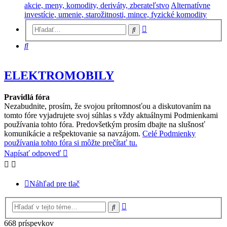
akcie, meny, komodity, deriváty, zberateľstvo
Alternatívne
investície, umenie, starožitnosti, mince, fyzické komodity
Rozšírené
Hľadať
vyhľadávanie
Hľadať
ELEKTROMOBILY
Pravidlá fóra
Nezabudnite, prosím, že svojou prítomnosťou a diskutovaním na
tomto fóre vyjadrujete svoj súhlas s vždy aktuálnymi Podmienkami
používania tohto fóra. Predovšetkým prosím dbajte na slušnosť
komunikácie a rešpektovanie sa navzájom.
Celé Podmienky
používania tohto fóra si môžte prečítať tu.
Napísať odpoveď
Náhľad pre tlač
Rozšírené
Hľadať
vyhľadávanie
668 príspevkov