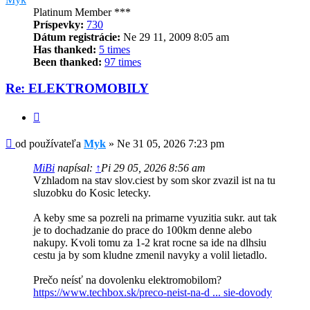
Platinum Member ***
Príspevky:
730
Dátum registrácie:
Ne 29 11, 2009 8:05 am
Has thanked:
5 times
Been thanked:
97 times
Re: ELEKTROMOBILY
Citovať
Príspevok
od používateľa
Myk
»
Ne 31 05, 2026 7:23 pm
MiBi
napísal:
↑
Pi 29 05, 2026 8:56 am
Vzhladom na stav slov.ciest by som skor zvazil ist na tu
sluzobku do Kosic letecky.
A keby sme sa pozreli na primarne vyuzitia sukr. aut tak
je to dochadzanie do prace do 100km denne alebo
nakupy. Kvoli tomu za 1-2 krat rocne sa ide na dlhsiu
cestu ja by som kludne zmenil navyky a volil lietadlo.
Prečo neísť na dovolenku elektromobilom?
https://www.techbox.sk/preco-neist-na-d ... sie-dovody