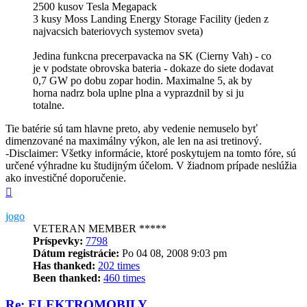
2500 kusov Tesla Megapack
3 kusy Moss Landing Energy Storage Facility (jeden z
najvacsich bateriovych systemov sveta)
Jedina funkcna precerpavacka na SK (Cierny Vah) - co
je v podstate obrovska bateria - dokaze do siete dodavat
0,7 GW po dobu zopar hodin. Maximalne 5, ak by
horna nadrz bola uplne plna a vyprazdnil by si ju
totalne.
Tie batérie sú tam hlavne preto, aby vedenie nemuselo byť
dimenzované na maximálny výkon, ale len na asi tretinový.
-Disclaimer: Všetky informácie, ktoré poskytujem na tomto fóre, sú
určené výhradne ku študijným účelom. V žiadnom prípade neslúžia
ako investičné doporučenie.
Hore
jogo
VETERAN MEMBER *****
Príspevky:
7798
Dátum registrácie:
Po 04 08, 2008 9:03 pm
Has thanked:
202 times
Been thanked:
460 times
Re: ELEKTROMOBILY