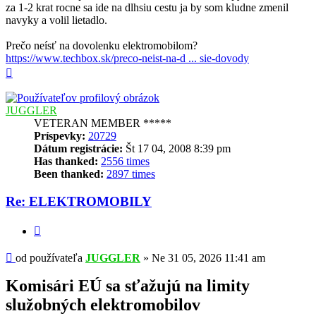
za 1-2 krat rocne sa ide na dlhsiu cestu ja by som kludne zmenil
navyky a volil lietadlo.
Prečo neísť na dovolenku elektromobilom?
https://www.techbox.sk/preco-neist-na-d ... sie-dovody
Hore
JUGGLER
VETERAN MEMBER *****
Príspevky:
20729
Dátum registrácie:
Št 17 04, 2008 8:39 pm
Has thanked:
2556 times
Been thanked:
2897 times
Re: ELEKTROMOBILY
Citovať
Príspevok
od používateľa
JUGGLER
»
Ne 31 05, 2026 11:41 am
Komisári EÚ sa sťažujú na limity
služobných elektromobilov