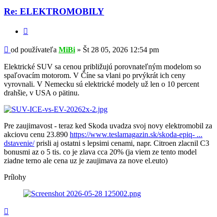
Re: ELEKTROMOBILY
Citovať
Príspevok
od používateľa
MiBi
»
Št 28 05, 2026 12:54 pm
Elektrické SUV sa cenou približujú porovnateľným modelom so
spaľovacím motorom. V Číne sa vlani po prvýkrát ich ceny
vyrovnali. V Nemecku sú elektrické modely už len o 10 percent
drahšie, v USA o pätinu.
Pre zaujimavost - teraz ked Skoda uvadza svoj novy elektromobil za
akciovu cenu 23.890
https://www.teslamagazin.sk/skoda-epiq- ...
dstavenie/
prisli aj ostatni s lepsimi cenami, napr. Citroen zlacnil C3
bonusmi az o 5 tis. co je zlava cca 20% (ja viem ze tento model
ziadne terno ale cena uz je zaujimava za nove el.euto)
Prílohy
Hore