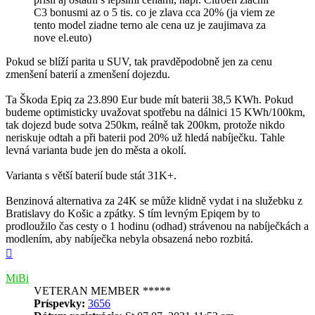
C3 bonusmi az o 5 tis. co je zlava cca 20% (ja viem ze
tento model ziadne terno ale cena uz je zaujimava za
nove el.euto)
Pokud se blíží parita u SUV, tak pravděpodobně jen za cenu
zmenšení baterií a zmenšení dojezdu.
Ta Škoda Epiq za 23.890 Eur bude mít baterii 38,5 KWh. Pokud
budeme optimisticky uvažovat spotřebu na dálnici 15 KWh/100km,
tak dojezd bude sotva 250km, reálně tak 200km, protože nikdo
neriskuje odtah a při baterii pod 20% už hledá nabíječku. Tahle
levná varianta bude jen do města a okolí.
Varianta s větší baterií bude stát 31K+.
Benzinová alternativa za 24K se může klidně vydat i na služebku z
Bratislavy do Košic a zpátky. S tím levným Epiqem by to
prodloužilo čas cesty o 1 hodinu (odhad) strávenou na nabíječkách a
modlením, aby nabíječka nebyla obsazená nebo rozbitá.
Hore
MiBi
VETERAN MEMBER *****
Príspevky:
3656