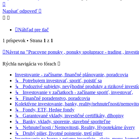
Hore
Napísať odpoveď
Náhľad pre tlač
1 príspevok • Strana
1
z
1
Návrat na "Pracovne ponuky , ponuky spoluprace - trading , investi
Rýchla navigácia vo fórach
Investovanie - začíname, finančné plánovanie, poradcovia
↳ Potrebujem investovať, sporiť, poistiť sa
↳ Podozrivé subjekty, nevýhodné produkty a rizikové investíc
↳ Investovanie v začiatkoch - začíname sporiť, investovať,
↳ Finančné poradenstvo, poradcovia
Kolektívne investovanie, banky, reality/nehnuteľnosti/nemovito
↳ Fondy, ETF, Hedge fondy
↳ Garantované vklady, investičné certifikáty, dlhopisy
↳ Banky, vklady, sporenie, stavebné sporiteľne
↳ Nehnuteľnosti / Nemovitosti, Reality, Hypotekárne úvery
↳ Druhý pilier, životné poistenie, tretí pilier
Investovanie na burze a priame investície - akcie, meny, komodi