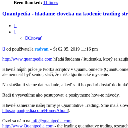
Been thanked:
11 times
Quantpedia - hladame cloveka na kodenie trading str
Citovať
Citovať
Príspevok
od používateľa
radvan
»
Št 02 05, 2019 11:16 pm
http://www.quantpedia.com
hľadá študenta / študentku, ktorý sa zaují
Hlavná náplň práce je tvorba scriptov v QuantConnecte (QuantConnect
ale nemusíš byť senior, stačí, že máš algoritmické myslenie.
Na skúšku ti vieme dať zadanie, a keď sa ti ho podarí dostať do funkčn
Radi ti vysvetlíme ako postupovať a poskytneme how-to návody.
Hlavné zameranie našej firmy je Quantitative Trading. Sme malá slove
https://quantpedia.com/Home/About
).
Ozvi sa nám na
info@quantpedia.com
http://www.Quantpedia.com
- the leading quantitative trading resea