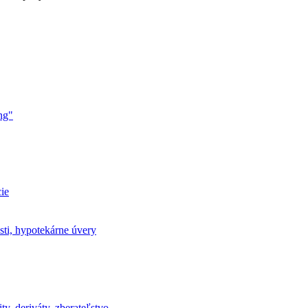
ng"
ie
sti, hypotekárne úvery
ty, deriváty, zberateľstvo