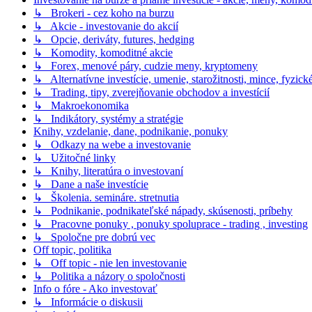
↳ Brokeri - cez koho na burzu
↳ Akcie - investovanie do akcií
↳ Opcie, deriváty, futures, hedging
↳ Komodity, komoditné akcie
↳ Forex, menové páry, cudzie meny, kryptomeny
↳ Alternatívne investície, umenie, starožitnosti, mince, fyzic
↳ Trading, tipy, zverejňovanie obchodov a investícií
↳ Makroekonomika
↳ Indikátory, systémy a stratégie
Knihy, vzdelanie, dane, podnikanie, ponuky
↳ Odkazy na webe a investovanie
↳ Užitočné linky
↳ Knihy, literatúra o investovaní
↳ Dane a naše investície
↳ Školenia. semináre. stretnutia
↳ Podnikanie, podnikateľské nápady, skúsenosti, príbehy
↳ Pracovne ponuky , ponuky spoluprace - trading , investing
↳ Spoločne pre dobrú vec
Off topic, politika
↳ Off topic - nie len investovanie
↳ Politika a názory o spoločnosti
Info o fóre - Ako investovať
↳ Informácie o diskusii