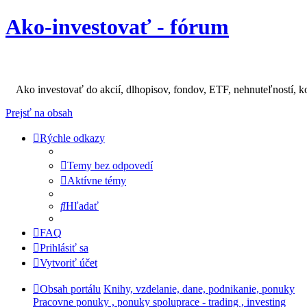
Ako-investovať - fórum
Ako investovať do akcií, dlhopisov, fondov, ETF, nehnuteľností, k
Prejsť na obsah
Rýchle odkazy
Temy bez odpovedí
Aktívne témy
Hľadať
FAQ
Prihlásiť sa
Vytvoriť účet
Obsah portálu
Knihy, vzdelanie, dane, podnikanie, ponuky
Pracovne ponuky , ponuky spoluprace - trading , investing