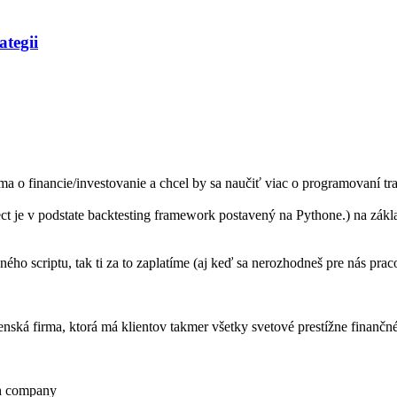
ategii
ma o financie/investovanie a chcel by sa naučiť viac o programovaní trad
 je v podstate backtesting framework postavený na Pythone.) na zákla
ého scriptu, tak ti za to zaplatíme (aj keď sa nerozhodneš pre nás prac
nská firma, ktorá má klientov takmer všetky svetové prestížne finančné 
rch company