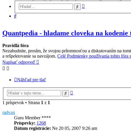
Rozšírené
Hľadať
vyhľadávanie
Hľadať
Quantpedia - hladame cloveka na kodenie t
Pravidlá fóra
Nezabudnite, prosím, že svojou prítomnosťou a diskutovaním na tomt
a rešpektovanie sa navzájom.
Celé Podmienky používania tohto fóra si
Napísať odpoveď
Náhľad pre tlač
Rozšírené
Hľadať
vyhľadávanie
1 príspevok • Strana
1
z
1
radvan
Guru Member ****
Príspevky:
1268
Dátum registrácie:
Ne 20 05, 2007 9:26 am