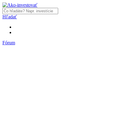
Hľadať
Fórum
Fórum
Články a názory
Trhy a makro
Akcie, dlhopisy
Fondy, ETF
Komodity
Krypto
Trading
Financie, dôchodky a nehnuteľnosti
Podnikanie
PR články
Najnovšie články