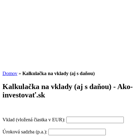
Potenciál small-cap akcií
07.07.2026
/
Martin Lembak
Analýzy a porovnania
Grafy a kalkulačky
Domov
»
Kalkulačka na vklady (aj s daňou)
Kalkulačka na vklady (aj s daňou) - Ako-
investovať.sk
Vklad (vložená čiastka v EUR):
Úroková sadzba (p.a.):