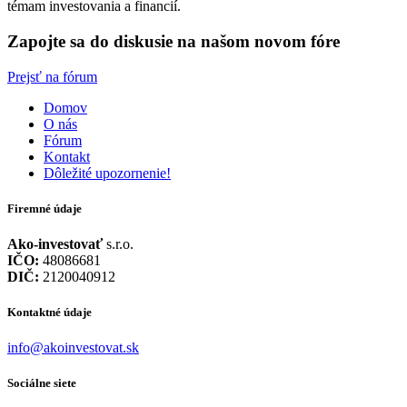
témam investovania a financií.
Zapojte sa do diskusie na našom novom fóre
Prejsť na fórum
Domov
O nás
Fórum
Kontakt
Dôležité upozornenie!
Firemné údaje
Ako-investovať
s.r.o.
IČO:
48086681
DIČ:
2120040912
Kontaktné údaje
info@akoinvestovat.sk
Sociálne siete