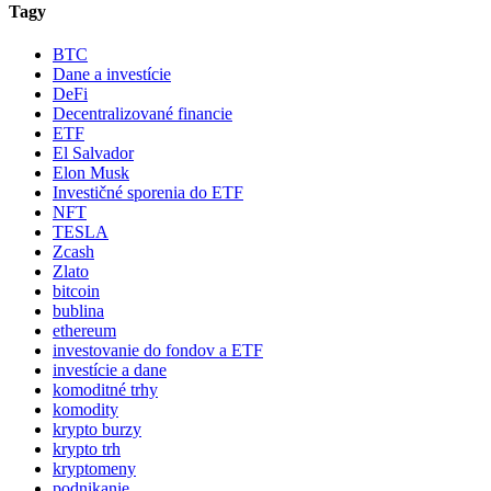
Tagy
BTC
Dane a investície
DeFi
Decentralizované financie
ETF
El Salvador
Elon Musk
Investičné sporenia do ETF
NFT
TESLA
Zcash
Zlato
bitcoin
bublina
ethereum
investovanie do fondov a ETF
investície a dane
komoditné trhy
komodity
krypto burzy
krypto trh
kryptomeny
podnikanie