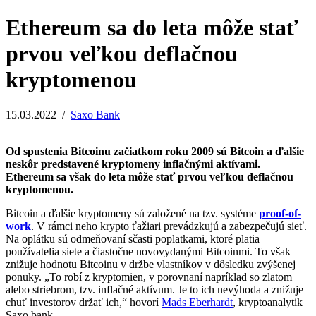
Ethereum sa do leta môže stať
prvou veľkou deflačnou
kryptomenou
15.03.2022
/
Saxo Bank
Od spustenia Bitcoinu začiatkom roku 2009 sú Bitcoin a ďalšie
neskôr predstavené kryptomeny inflačnými aktívami.
Ethereum sa však do leta môže stať prvou veľkou deflačnou
kryptomenou.
Bitcoin a ďalšie kryptomeny sú založené na tzv. systéme
proof-of-
work
. V rámci neho krypto ťažiari prevádzkujú a zabezpečujú sieť.
Na oplátku sú odmeňovaní sčasti poplatkami, ktoré platia
používatelia siete a čiastočne novovydanými Bitcoinmi. To však
znižuje hodnotu Bitcoinu v držbe vlastníkov v dôsledku zvýšenej
ponuky. „To robí z kryptomien, v porovnaní napríklad so zlatom
alebo striebrom, tzv. inflačné aktívum. Je to ich nevýhoda a znižuje
chuť investorov držať ich,“ hovorí
Mads Eberhardt
, kryptoanalytik
Saxo bank.