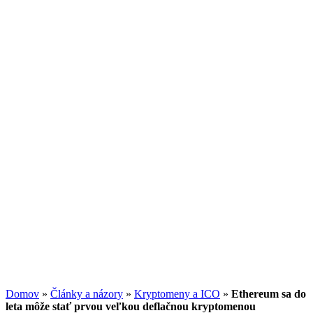
Investičný trojuholník: Ako spolu súvisia
výnos, riziko a likvidita
13.07.2026
/
Redakcia
Potenciál small-cap akcií
07.07.2026
/
Martin Lembak
Analýzy a porovnania
Grafy a kalkulačky
Domov
»
Články a názory
»
Kryptomeny a ICO
»
Ethereum sa do
leta môže stať prvou veľkou deflačnou kryptomenou