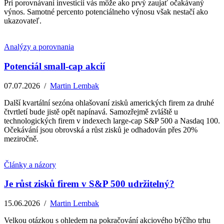
Pri porovnávaní investícií vás môže ako prvý zaujať očakávaný
výnos. Samotné percento potenciálneho výnosu však nestačí ako
ukazovateľ.
Analýzy a porovnania
Potenciál small-cap akcií
07.07.2026
/
Martin Lembak
Další kvartální sezóna ohlašovaní zisků amerických firem za druhé
čtvrtletí bude jistě opět napínavá. Samozřejmě zvláště u
technologických firem v indexech large-cap S&P 500 a Nasdaq 100.
Očekávání jsou obrovská a růst zisků je odhadován přes 20%
meziročně.
Články a názory
Je růst zisků firem v S&P 500 udržitelný?
15.06.2026
/
Martin Lembak
Velkou otázkou s ohledem na pokračování akciového býčího trhu