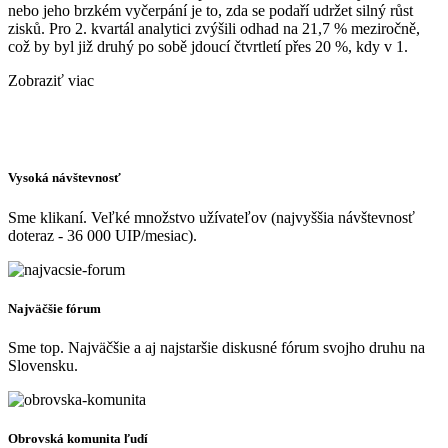
nebo jeho brzkém vyčerpání je to, zda se podaří udržet silný růst
zisků. Pro 2. kvartál analytici zvýšili odhad na 21,7 % meziročně,
což by byl již druhý po sobě jdoucí čtvrtletí přes 20 %, kdy v 1.
Zobraziť viac
Vysoká návštevnosť
Sme klikaní. Veľké množstvo užívateľov (najvyššia návštevnosť
doteraz - 36 000 UIP/mesiac).
Najväčšie fórum
Sme top. Najväčšie a aj najstaršie diskusné fórum svojho druhu na
Slovensku.
Obrovská komunita ľudí