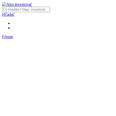
Hľadať
Fórum
Fórum
Články a názory
Trhy a makro
Akcie, dlhopisy
Fondy, ETF
Komodity
Krypto
Trading
Financie, dôchodky a nehnuteľnosti
Podnikanie
PR články
Najnovšie články