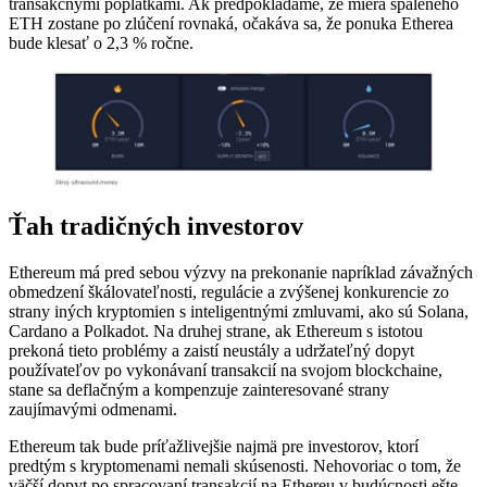
transakčnými poplatkami. Ak predpokladáme, že miera spáleného
ETH zostane po zlúčení rovnaká, očakáva sa, že ponuka Etherea
bude klesať o 2,3 % ročne.
Ťah tradičných investorov
Ethereum má pred sebou výzvy na prekonanie napríklad závažných
obmedzení škálovateľnosti, regulácie a zvýšenej konkurencie zo
strany iných kryptomien s inteligentnými zmluvami, ako sú Solana,
Cardano a Polkadot. Na druhej strane, ak Ethereum s istotou
prekoná tieto problémy a zaistí neustály a udržateľný dopyt
používateľov po vykonávaní transakcií na svojom blockchaine,
stane sa deflačným a kompenzuje zainteresované strany
zaujímavými odmenami.
Ethereum tak bude príťažlivejšie najmä pre investorov, ktorí
predtým s kryptomenami nemali skúsenosti. Nehovoriac o tom, že
väčší dopyt po spracovaní transakcií na Ethereu v budúcnosti ešte