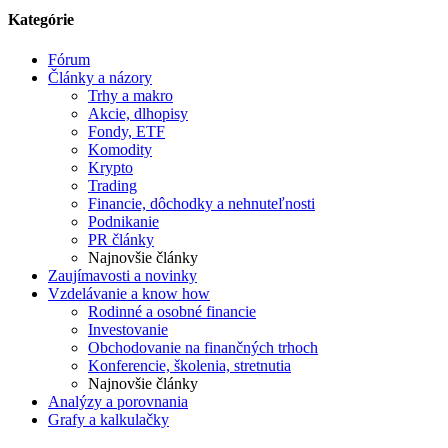
Kategórie
Fórum
Články a názory
Trhy a makro
Akcie, dlhopisy
Fondy, ETF
Komodity
Krypto
Trading
Financie, dôchodky a nehnuteľnosti
Podnikanie
PR články
Najnovšie články
Zaujímavosti a novinky
Vzdelávanie a know how
Rodinné a osobné financie
Investovanie
Obchodovanie na finančných trhoch
Konferencie, školenia, stretnutia
Najnovšie články
Analýzy a porovnania
Grafy a kalkulačky