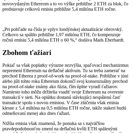
novovydaným Ethereom a to vo výške približne 2 ETH za blok, čo
predstavuje celkovú emisiu približne 5,4 milióna ETH ročne.
„Pri pohľade na čísla je vplyv londýnskej aktualizácie obrovský.
Celkovo sa spálilo približne 1,97 milióna ETH, čo kompenzuje
ročnú emisiu 5,4 milióna ETH o 60 %,“ dodáva Mads Eberhardt.
Zbohom ťažiari
Pokiaľ sa však poplatky výrazne nezvýšia, spaľovací mechanizmus
nepremení Ethereum na deflačné aktívum. Tu sa treba zamerať na
prechod Etherea z proof-of-work na proof-of-stake. Približne v júni
alebo júli tohto roka Ethereum dokončí svoj konsenzuálny prechod
na proof-of-stake známy ako fúzia, čím úplne vyradí ťažiarov.
Namiesto toho môžu držitelia vsadiť svoje Ethereum na overenie
transakcií v sieti. Na oplátku dostanú stávkujúci nespálenú časť
transakcie spolu s novou emisiou. V čase zlúčenia však emisia
klesne z 5,4 milióna na 0,5 milióna ETH ročne, takže stakeri budú
odmeňovaní menej ako dnes ťažiari.
Nižšia emisia však znamená, že ponuka sa s najväčšou
pravdepodobnosťou zmení na deflačnú kvôli ETH spálenými