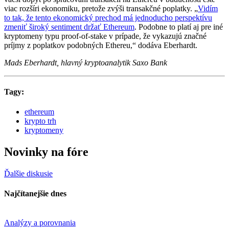
viac rozšíri ekonomiku, pretože zvýši transakčné poplatky. „
Vidím
to tak, že tento ekonomický prechod má jednoducho perspektívu
zmeniť široký sentiment držať Ethereum
. Podobne to platí aj pre iné
kryptomeny typu proof-of-stake v prípade, že vykazujú značné
príjmy z poplatkov podobných Ethereu,“ dodáva Eberhardt.
Mads Eberhardt, hlavný kryptoanalytik Saxo Bank
Tagy:
ethereum
krypto trh
kryptomeny
Novinky na fóre
Ďalšie diskusie
Najčítanejšie dnes
Analýzy a porovnania