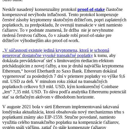
Neskôr nasadený konsenzuálny protokol
proof-of-stake
čiastočne
kompenzoval nevýhodu inflačnosti. Tento protokol kompenzuje
čerstvé zásoby kryptomeny skutočným držiteľom, popri zaplatených
poplatkoch, za predpokladu, že overujú transakcie v sieti namiesto
ťažiarov. To v podstate znamená, že držba nie je nevyhnutne
riedená čerstvou ťažbou, čo v zásade robí proof-of-stake pre
držiteľov výhodnejším ako proof-of-work.
„
V súčasnosti existuje jediná kryptomena, ktorá je schopná
generovať dostatočne vysoké transakčné poplatky
k tomu, aby
dokázala prevádzkovať sieť s limitovaným riediacim efektom
prichádzajúcim z novej ťažby, a tou je druhá najväčšia kryptomena
Ethereum,“ hovorí Eberhardt zo Saxo Bank. Ethereum dokázal
vygenerovať za posledných 7 dní v priemere poplatky vo výške 9,6
mil. USD za deň. V minulom roku získal na transakčných
poplatkoch celkovo 9,9 mld. USD, kým konkurenčný Coinbase
„len“ 7,35 mld. USD. To dáva podľa analytika Ethereumu potenciál
stať sa deflačným aktívom v dlhodobom horizonte.
V auguste 2021 bola v sieti Ethereum implementovaná takzvaná
londýnska aktualizácia, ktorá obsahovala nový mechanizmus trhu s
poplatkami známy ako EIP-1559. Stručne povedané, namiesto
využitia celého transakčného poplatku na kompenzácie ťažiarov,
systém spáli väčšinu, zatiaľ čo stále kompenzuje ťažiarov