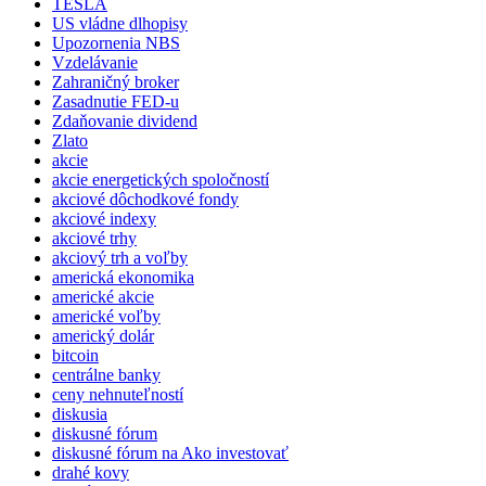
TESLA
US vládne dlhopisy
Upozornenia NBS
Vzdelávanie
Zahraničný broker
Zasadnutie FED-u
Zdaňovanie dividend
Zlato
akcie
akcie energetických spoločností
akciové dôchodkové fondy
akciové indexy
akciové trhy
akciový trh a voľby
americká ekonomika
americké akcie
americké voľby
americký dolár
bitcoin
centrálne banky
ceny nehnuteľností
diskusia
diskusné fórum
diskusné fórum na Ako investovať
drahé kovy