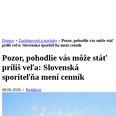
Potenciál small-cap akcií
07.07.2026
/
Martin Lembak
Analýzy a porovnania
Grafy a kalkulačky
Domov
»
Zaujímavosti a novinky
»
Pozor, pohodlie vás môže stáť
príliš veľa: Slovenská sporiteľňa mení cenník
Pozor, pohodlie vás môže stáť
príliš veľa: Slovenská
sporiteľňa mení cenník
08.06.2026
/
Redakcia