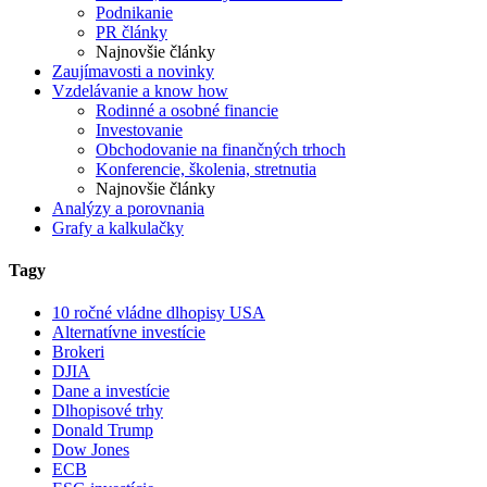
Podnikanie
PR články
Najnovšie články
Zaujímavosti a novinky
Vzdelávanie a know how
Rodinné a osobné financie
Investovanie
Obchodovanie na finančných trhoch
Konferencie, školenia, stretnutia
Najnovšie články
Analýzy a porovnania
Grafy a kalkulačky
Tagy
10 ročné vládne dlhopisy USA
Alternatívne investície
Brokeri
DJIA
Dane a investície
Dlhopisové trhy
Donald Trump
Dow Jones
ECB