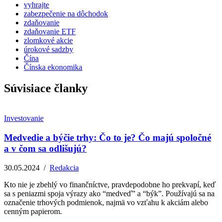
vyhrajte
zabezpečenie na dôchodok
zdaňovanie
zdaňovanie ETF
zlomkové akcie
úrokové sadzby
Čína
Čínska ekonomika
Súvisiace članky
Investovanie
Medvedie a býčie trhy: Čo to je? Čo majú spoločné
a v čom sa odlišujú?
30.05.2024
/
Redakcia
Kto nie je zbehlý vo finančníctve, pravdepodobne ho prekvapí, keď
sa s peniazmi spoja výrazy ako “medveď” a “býk”. Používajú sa na
označenie trhových podmienok, najmä vo vzťahu k akciám alebo
cenným papierom.