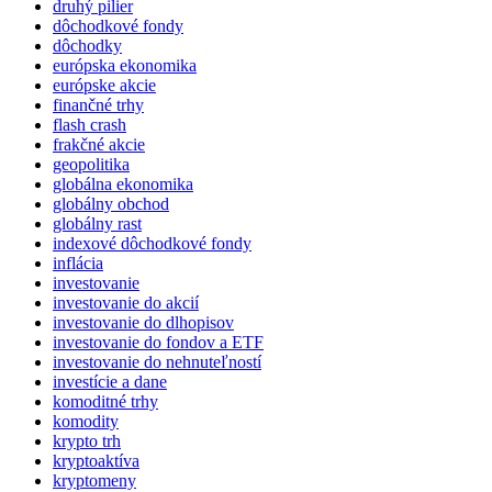
druhý pilier
dôchodkové fondy
dôchodky
európska ekonomika
európske akcie
finančné trhy
flash crash
frakčné akcie
geopolitika
globálna ekonomika
globálny obchod
globálny rast
indexové dôchodkové fondy
inflácia
investovanie
investovanie do akcií
investovanie do dlhopisov
investovanie do fondov a ETF
investovanie do nehnuteľností
investície a dane
komoditné trhy
komodity
krypto trh
kryptoaktíva
kryptomeny