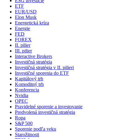
ESG investície
ETF
EUR/USD
Elon Musk
Energetická kríza
Energie
FED
FOREX
II. pilier
III. pilier
Interactive Brokers
Investičná stratégia
Investičná stratégia v II. pilieri
Investičné sporenia do ETF
Kapitálový trh
Komoditný trh
Konferencia
Nvidia
OPEC
Pravidelné sporenie a investovanie
Predvolená investičná stratégia
Ropa
S&P 500
Sporenie podľa veku
Starožitnosti