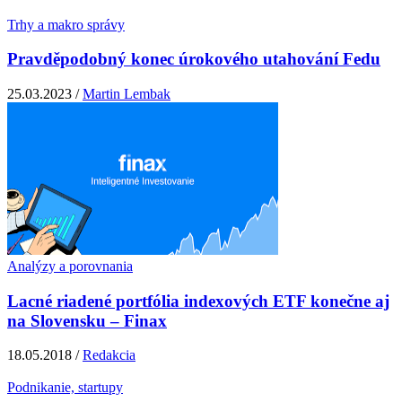
Trhy a makro správy
Pravděpodobný konec úrokového utahování Fedu
25.03.2023 /
Martin Lembak
Analýzy a porovnania
Lacné riadené portfólia indexových ETF konečne aj
na Slovensku – Finax
18.05.2018 /
Redakcia
Podnikanie, startupy