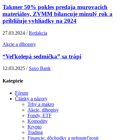
Takmer 50% pokles predaja murovacích
materiálov, ZVMM bilancuje minulý rok a
približuje vyhliadky na 2024
27.03.2024 /
Redakcia
Akcie a dlhopisy
“Veľkolepá sedmička” sa trápi
12.03.2025 /
Saxo Bank
Kategórie
Fórum
Články a názory
Trhy a makro
Akcie, dlhopisy
Fondy, ETF
Komodity
Krypto
Trading
Financie, dôchodky a nehnuteľnosti