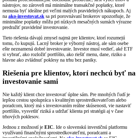
nástrojov, no zároveň má minimálne transakčné poplatky, ktoré
nemusia byť ideálne pri veľmi malých pravidelných nákupoch. Aj
na
ako-investovat.sk
sa pri porovnávaní brokerov upozorňuje, že
minimálne poplatky môžu pri nízkych mesačných sumách výrazne
predražiť pravidelné investovanie.
Tieto riešenia dávajú zmysel najmä pre klientov, ktorí rozumejú
tomu, čo kupujú. Lacný broker je výborný nástroj, ale sám osebe
ešte neznamená dobré investovanie. Investor musí vedieť, aké ETF
si vybrať, ako rozložiť portfólio, ako riešiť menu, dane, riziko a
hlavne ako zvládnuť poklesy na trhu bez paniky.
Riešenia pre klientov, ktorí nechcú byť na
investovanie sami
Nie každý klient chce investovať úplne sám. Pre mnohých ľudí je
lepšou cestou spolupráca s kvalitným sprostredkovateľom alebo
poradcom, ktorý má s investovaním reálne skúsenosti, vie nastaviť
portfólio, vysvetliť riziká a udržať klienta pri stratégii aj v čase
trhových poklesov.
Jednou z možností je
EIC
. Ide o slovenskú investičnú platformu
využívanú finančnými sprostredkovateľmi, poradcami a