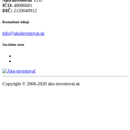
Ako-investovať
s.r.o.
IČO:
48086681
DIČ:
2120040912
Kontaktné údaje
info@akoinvestovat.sk
Sociálne siete
Copyright © 2006-2020 ako-investovat.sk