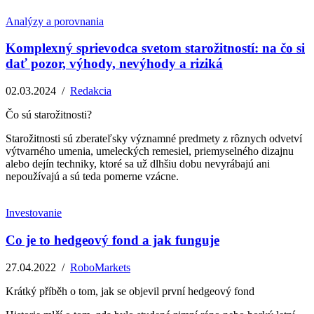
Analýzy a porovnania
Komplexný sprievodca svetom starožitností: na čo si
dať pozor, výhody, nevýhody a riziká
02.03.2024
/
Redakcia
Čo sú starožitnosti?
Starožitnosti sú zberateľsky významné predmety z rôznych odvetví
výtvarného umenia, umeleckých remesiel, priemyselného dizajnu
alebo dejín techniky, ktoré sa už dlhšiu dobu nevyrábajú ani
nepoužívajú a sú teda pomerne vzácne.
Investovanie
Co je to hedgeový fond a jak funguje
27.04.2022
/
RoboMarkets
Krátký příběh o tom, jak se objevil první hedgeový fond