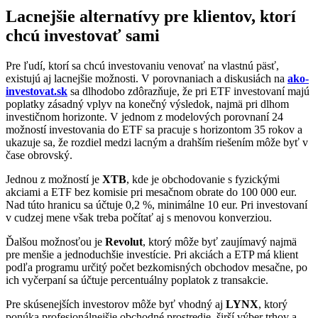
Lacnejšie alternatívy pre klientov, ktorí
chcú investovať sami
Pre ľudí, ktorí sa chcú investovaniu venovať na vlastnú päsť,
existujú aj lacnejšie možnosti. V porovnaniach a diskusiách na
ako-
investovat.sk
sa dlhodobo zdôrazňuje, že pri ETF investovaní majú
poplatky zásadný vplyv na konečný výsledok, najmä pri dlhom
investičnom horizonte. V jednom z modelových porovnaní 24
možností investovania do ETF sa pracuje s horizontom 35 rokov a
ukazuje sa, že rozdiel medzi lacným a drahším riešením môže byť v
čase obrovský.
Jednou z možností je
XTB
, kde je obchodovanie s fyzickými
akciami a ETF bez komisie pri mesačnom obrate do 100 000 eur.
Nad túto hranicu sa účtuje 0,2 %, minimálne 10 eur. Pri investovaní
v cudzej mene však treba počítať aj s menovou konverziou.
Ďalšou možnosťou je
Revolut
, ktorý môže byť zaujímavý najmä
pre menšie a jednoduchšie investície. Pri akciách a ETP má klient
podľa programu určitý počet bezkomisných obchodov mesačne, po
ich vyčerpaní sa účtuje percentuálny poplatok z transakcie.
Pre skúsenejších investorov môže byť vhodný aj
LYNX
, ktorý
ponúka profesionálnejšie obchodné prostredie, širší výber trhov a