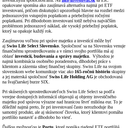
investičnými spoločnosťami. Na
ako-investovat.sk
sa EIC
opakovane spomína ako zaujímavá alternatíva najmä pri ETF
investovaní, pričom diskutujúci upozorňujú hlavne na rozdiel medzi
jednorazovým vstupným poplatkom a priebežnými ročnými
poplatkami. Pri dlhodobom investovaní totiž nebýva najväčším
problémom jednorazový náklad, ale vysoký priebežný poplatok,
ktorý sa opakuje každý rok.
Zaujímavou voľbou pri správe majetku a investícií môže byť
aj
Swiss Life Select Slovensko
. Spoločnosť sa na Slovensku venuje
finančnému sprostredkovaniu a v rámci svojho portfólia má aj
oblasť
investícií, budovania a správy majetku
. Výhodou je
najmä kombinácia osobného poradenstva, dlhodobej práce s
klientom a zázemia silnej finančnej skupiny. Swiss Life na svojom
slovenskom webe komunikuje viac ako
165-ročnú históriu
skupiny
a jej materská spoločnosť
Swiss Life Holding AG
je obchodovaná
na švajčiarskej burze SIX.
Pri skúsených sprostredkovateľoch Swiss Life Select sa podľa
verejne dostupných informácií objavujú aj objemy investičného
majetku pod správou výrazne nad hranicou štvrť milióna eur. To je
dôležité najmä preto, že pri investovaní často nerozhoduje iba
samotný produkt, ale aj skúsenosť človeka, ktorý klientovi pomáha
portfólio nastaviť a dlhodobo ho viesť.
Ďalšou možnosťou je
Portu
, ktoré ponúka riadené ETF portfóliá.