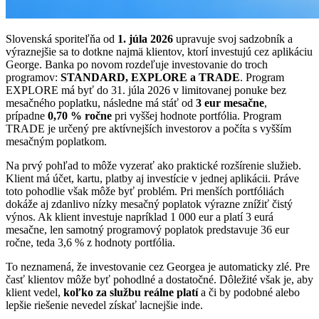
Slovenská sporiteľňa od
1. júla 2026
upravuje svoj sadzobník a
výraznejšie sa to dotkne najmä klientov, ktorí investujú cez aplikáciu
George. Banka po novom rozdeľuje investovanie do troch
programov:
STANDARD, EXPLORE a TRADE
. Program
EXPLORE má byť do 31. júla 2026 v limitovanej ponuke bez
mesačného poplatku, následne má stáť od
3 eur mesačne
,
prípadne
0,70 % ročne
pri vyššej hodnote portfólia. Program
TRADE je určený pre aktívnejších investorov a počíta s vyšším
mesačným poplatkom.
Na prvý pohľad to môže vyzerať ako praktické rozšírenie služieb.
Klient má účet, kartu, platby aj investície v jednej aplikácii. Práve
toto pohodlie však môže byť problém. Pri menších portfóliách
dokáže aj zdanlivo nízky mesačný poplatok výrazne znížiť čistý
výnos. Ak klient investuje napríklad 1 000 eur a platí 3 eurá
mesačne, len samotný programový poplatok predstavuje 36 eur
ročne, teda 3,6 % z hodnoty portfólia.
To neznamená, že investovanie cez Georgea je automaticky zlé. Pre
časť klientov môže byť pohodlné a dostatočné. Dôležité však je, aby
klient vedel,
koľko za službu reálne platí
a či by podobné alebo
lepšie riešenie nevedel získať lacnejšie inde.