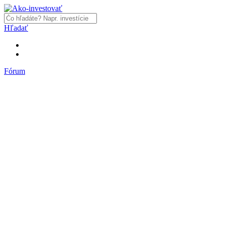
Hľadať
Fórum
Fórum
Články a názory
Trhy a makro
Akcie, dlhopisy
Fondy, ETF
Komodity
Krypto
Trading
Financie, dôchodky a nehnuteľnosti
Podnikanie
PR články
Najnovšie články