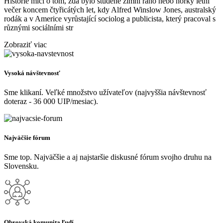
Historie mlčí o tom, zda bylo studené zimní ráno nebo horký letní
večer koncem čtyřicátých let, kdy Alfred Winslow Jones, australský
rodák a v Americe vyrůstající sociolog a publicista, který pracoval s
různými sociálními str
Zobraziť viac
Vysoká návštevnosť
Sme klikaní. Veľké množstvo užívateľov (najvyššia návštevnosť
doteraz - 36 000 UIP/mesiac).
Najväčšie fórum
Sme top. Najväčšie a aj najstaršie diskusné fórum svojho druhu na
Slovensku.
Obrovská komunita ľudí