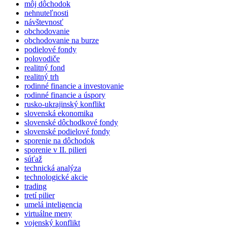
môj dôchodok
nehnuteľnosti
návštevnosť
obchodovanie
obchodovanie na burze
podielové fondy
polovodiče
realitný fond
realitný trh
rodinné financie a investovanie
rodinné financie a úspory
rusko-ukrajinský konflikt
slovenská ekonomika
slovenské dôchodkové fondy
slovenské podielové fondy
sporenie na dôchodok
sporenie v II. pilieri
súťaž
technická analýza
technologické akcie
trading
tretí pilier
umelá inteligencia
virtuálne meny
vojenský konflikt