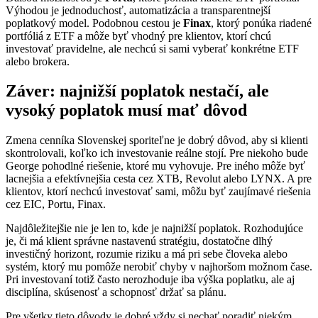
Výhodou je jednoduchosť, automatizácia a transparentnejší
poplatkový model. Podobnou cestou je
Finax
, ktorý ponúka riadené
portfóliá z ETF a môže byť vhodný pre klientov, ktorí chcú
investovať pravidelne, ale nechcú si sami vyberať konkrétne ETF
alebo brokera.
Záver: najnižší poplatok nestačí, ale
vysoký poplatok musí mať dôvod
Zmena cenníka Slovenskej sporiteľne je dobrý dôvod, aby si klienti
skontrolovali, koľko ich investovanie reálne stojí. Pre niekoho bude
George pohodlné riešenie, ktoré mu vyhovuje. Pre iného môže byť
lacnejšia a efektívnejšia cesta cez XTB, Revolut alebo LYNX. A pre
klientov, ktorí nechcú investovať sami, môžu byť zaujímavé riešenia
cez EIC, Portu, Finax.
Najdôležitejšie nie je len to, kde je najnižší poplatok. Rozhodujúce
je, či má klient správne nastavenú stratégiu, dostatočne dlhý
investičný horizont, rozumie riziku a má pri sebe človeka alebo
systém, ktorý mu pomôže nerobiť chyby v najhoršom možnom čase.
Pri investovaní totiž často nerozhoduje iba výška poplatku, ale aj
disciplína, skúsenosť a schopnosť držať sa plánu.
Pre všetky tieto dôvody je dobré vždy si nechať poradiť niekým