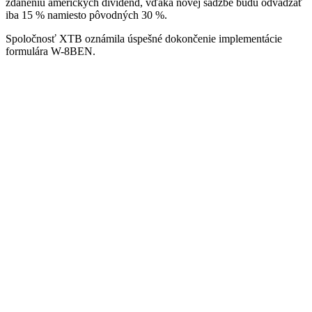
zdaneniu amerických dividend, vďaka novej sadzbe budú odvádzať
iba 15 % namiesto pôvodných 30 %.
Spoločnosť XTB oznámila úspešné dokončenie implementácie
formulára W-8BEN.