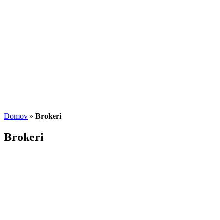
Potenciál small-cap akcií
07.07.2026
/
Martin Lembak
Analýzy a porovnania
Grafy a kalkulačky
Domov
»
Brokeri
Brokeri