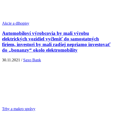
Akcie a dlhopisy
Automobiloví výrobcovia by mali výrobu
elektrických vozidiel vyčleniť do samostatných
firiem, investori by mali radšej nepriamo investovať
do „bonanzy“ okolo elektromobility
30.11.2021 /
Saxo Bank
Trhy a makro správy