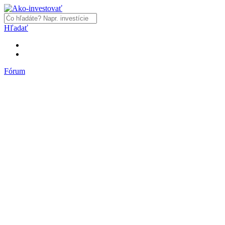
Hľadať
Fórum
Fórum
Články a názory
Trhy a makro
Akcie, dlhopisy
Fondy, ETF
Komodity
Krypto
Trading
Financie, dôchodky a nehnuteľnosti
Podnikanie
PR články
Najnovšie články