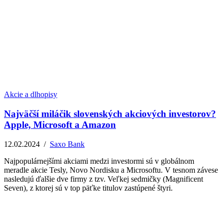
Akcie a dlhopisy
Najväčší miláčik slovenských akciových investorov?
Apple, Microsoft a Amazon
12.02.2024
/
Saxo Bank
Najpopulárnejšími akciami medzi investormi sú v globálnom
meradle akcie Tesly, Novo Nordisku a Microsoftu. V tesnom závese
nasledujú ďalšie dve firmy z tzv. Veľkej sedmičky (Magnificent
Seven), z ktorej sú v top päťke titulov zastúpené štyri.