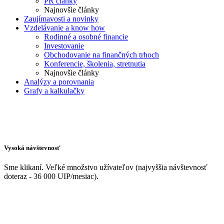
PR články
Najnovšie články
Zaujímavosti a novinky
Vzdelávanie a know how
Rodinné a osobné financie
Investovanie
Obchodovanie na finančných trhoch
Konferencie, školenia, stretnutia
Najnovšie články
Analýzy a porovnania
Grafy a kalkulačky
Vysoká návštevnosť
Sme klikaní. Veľké množstvo užívateľov (najvyššia návštevnosť
doteraz - 36 000 UIP/mesiac).