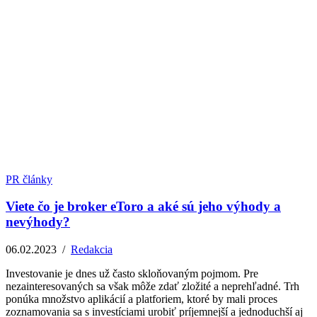
PR články
Viete čo je broker eToro a aké sú jeho výhody a
nevýhody?
06.02.2023
/
Redakcia
Investovanie je dnes už často skloňovaným pojmom. Pre
nezainteresovaných sa však môže zdať zložité a neprehľadné. Trh
ponúka množstvo aplikácií a platforiem, ktoré by mali proces
zoznamovania sa s investíciami urobiť príjemnejší a jednoduchší aj