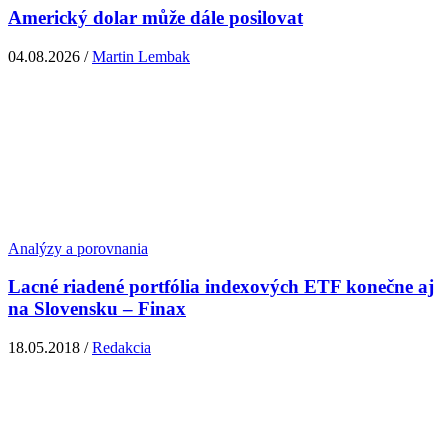
Americký dolar může dále posilovat
04.08.2026 /
Martin Lembak
Analýzy a porovnania
Lacné riadené portfólia indexových ETF konečne aj
na Slovensku – Finax
18.05.2018 /
Redakcia