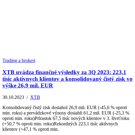
Trading a brokeri
XTB uvádza finančné výsledky za 3Q 2023: 223,1
tisíc aktívnych klientov a konsolidovaný čistý zisk vo
výške 26,9 mil. EUR
30.10.2023
/
XTB
Konsolidovaný čistý zisk dosiahol 26,9 mil. EUR (-45,6 % oproti
min. roku) a prevádzkové výnosy dosiahli 61,2 mil. EUR (-25,3 %
oproti min. roku)Prírastok 67,5 tisíc nových klientov v 3. štvrťroku
(+50,7 % oproti min. roku)Rekordných 223,1 tisíc aktívnych
klientov (+47,1 % oproti min.