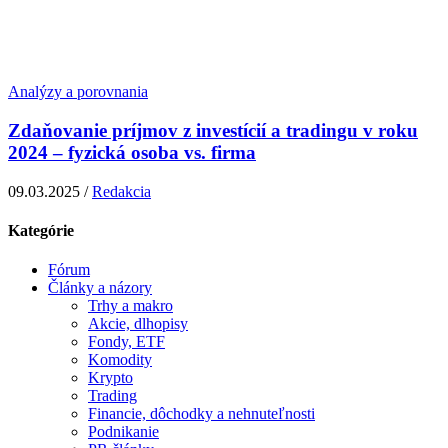
Analýzy a porovnania
Zdaňovanie príjmov z investícií a tradingu v roku
2024 – fyzická osoba vs. firma
09.03.2025 /
Redakcia
Kategórie
Fórum
Články a názory
Trhy a makro
Akcie, dlhopisy
Fondy, ETF
Komodity
Krypto
Trading
Financie, dôchodky a nehnuteľnosti
Podnikanie