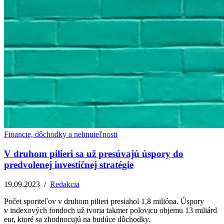
Financie, dôchodky a nehnuteľnosti
V druhom pilieri sa už presúvajú úspory do
predvolenej investičnej stratégie
19.09.2023
/
Redakcia
Počet sporiteľov v druhom pilieri presiahol 1,8 milióna. Úspory
v indexových fondoch už tvoria takmer polovicu objemu 13 miliárd
eur, ktoré sa zhodnocujú na budúce dôchodky.