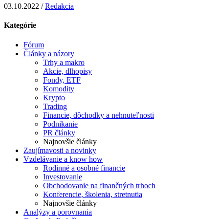
03.10.2022 /
Redakcia
Kategórie
Fórum
Články a názory
Trhy a makro
Akcie, dlhopisy
Fondy, ETF
Komodity
Krypto
Trading
Financie, dôchodky a nehnuteľnosti
Podnikanie
PR články
Najnovšie články
Zaujímavosti a novinky
Vzdelávanie a know how
Rodinné a osobné financie
Investovanie
Obchodovanie na finančných trhoch
Konferencie, školenia, stretnutia
Najnovšie články
Analýzy a porovnania