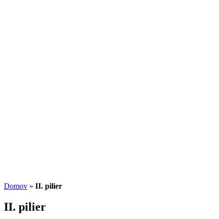
Americký dolar může dále posilovat
04.08.2026
/
Martin Lembak
Investičný trojuholník: Ako spolu súvisia
výnos, riziko a likvidita
13.07.2026
/
Redakcia
Potenciál small-cap akcií
07.07.2026
/
Martin Lembak
Analýzy a porovnania
Grafy a kalkulačky
Domov
»
II. pilier
II. pilier