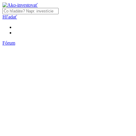
Hľadať
Fórum
Fórum
Články a názory
Trhy a makro
Akcie, dlhopisy
Fondy, ETF
Komodity
Krypto
Trading
Financie, dôchodky a nehnuteľnosti
Podnikanie
PR články
Najnovšie články