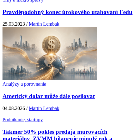
Pravděpodobný konec úrokového utahování Fedu
25.03.2023 /
Martin Lembak
Analýzy a porovnania
Americký dolar může dále posilovat
04.08.2026 /
Martin Lembak
Podnikanie, startupy
Takmer 50% pokles predaja murovacích
materiálov, ZVMM bilancuje minulý rok a