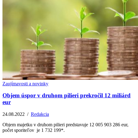
Zaujímavosti a novinky
Objem úspor v druhom pilieri prekročil 12 miliárd
eur
24.08.2022
/
Redakcia
Objem majetku v druhom pilieri predstavuje 12 005 903 286 eur,
počet sporiteľov je 1 732 199*.