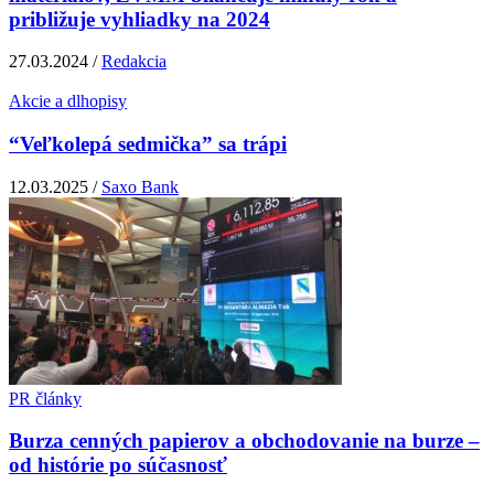
približuje vyhliadky na 2024
27.03.2024 /
Redakcia
Akcie a dlhopisy
“Veľkolepá sedmička” sa trápi
12.03.2025 /
Saxo Bank
PR články
Burza cenných papierov a obchodovanie na burze –
od histórie po súčasnosť