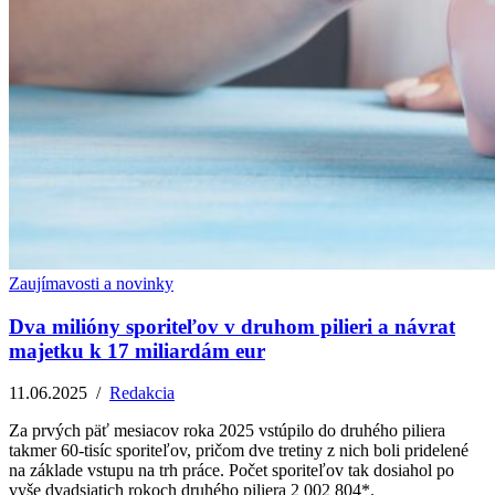
Zaujímavosti a novinky
Dva milióny sporiteľov v druhom pilieri a návrat
majetku k 17 miliardám eur
11.06.2025
/
Redakcia
Za prvých päť mesiacov roka 2025 vstúpilo do druhého piliera
takmer 60-tisíc sporiteľov, pričom dve tretiny z nich boli pridelené
na základe vstupu na trh práce. Počet sporiteľov tak dosiahol po
vyše dvadsiatich rokoch druhého piliera 2 002 804*.