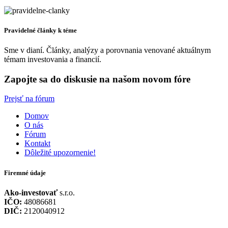
Pravidelné články k téme
Sme v dianí. Články, analýzy a porovnania venované aktuálnym
témam investovania a financií.
Zapojte sa do diskusie na našom novom fóre
Prejsť na fórum
Domov
O nás
Fórum
Kontakt
Dôležité upozornenie!
Firemné údaje
Ako-investovať
s.r.o.
IČO:
48086681
DIČ:
2120040912