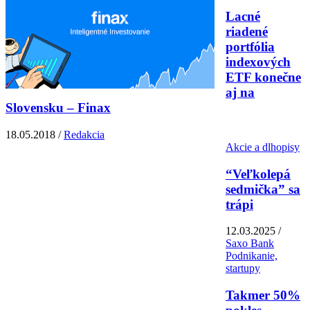
Lacné
riadené
portfólia
indexových
ETF konečne
aj na
Slovensku – Finax
18.05.2018 /
Redakcia
Akcie a dlhopisy
“Veľkolepá
sedmička” sa
trápi
12.03.2025 /
Saxo Bank
Podnikanie,
startupy
Takmer 50%