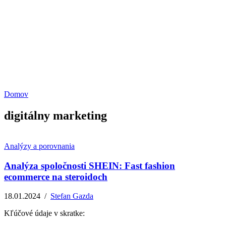
13.07.2026
/
Redakcia
Potenciál small-cap akcií
07.07.2026
/
Martin Lembak
Analýzy a porovnania
Grafy a kalkulačky
Domov
digitálny marketing
Analýzy a porovnania
Analýza spoločnosti SHEIN: Fast fashion
ecommerce na steroidoch
18.01.2024
/
Stefan Gazda
Kľúčové údaje v skratke: