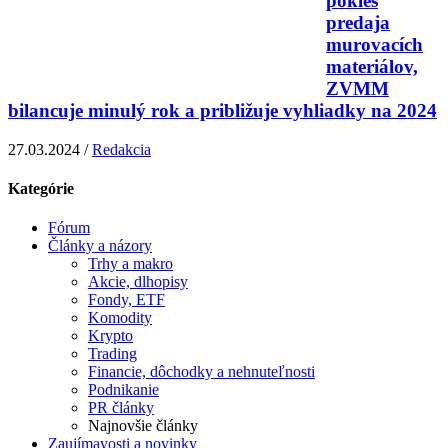
pokles
predaja
murovacích
materiálov,
ZVMM
bilancuje minulý rok a približuje vyhliadky na 2024
27.03.2024 /
Redakcia
Kategórie
Fórum
Články a názory
Trhy a makro
Akcie, dlhopisy
Fondy, ETF
Komodity
Krypto
Trading
Financie, dôchodky a nehnuteľnosti
Podnikanie
PR články
Najnovšie články
Zaujímavosti a novinky