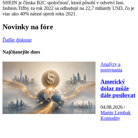
SHEIN je čínska B2C spoločnosť, ktorá pôsobí v odvetví fast-
fashion.Tržby za rok 2022 sa odhadujú na 22,7 miliardy USD, čo je
viac ako 40% nárast oproti roku 2021.
Novinky na fóre
Ďalšie diskusie
Najčítanejšie dnes
Analýzy a
porovnania
Americký
dolar může
dále posilovat
04.08.2026 /
Martin Lembak
Komodity