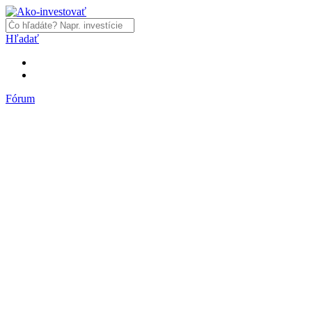
Hľadať
Fórum
Fórum
Články a názory
Trhy a makro
Akcie, dlhopisy
Fondy, ETF
Komodity
Krypto
Trading
Financie, dôchodky a nehnuteľnosti
Podnikanie
PR články
Najnovšie články