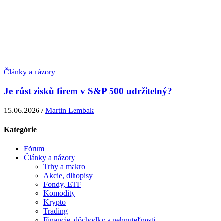
Články a názory
Je růst zisků firem v S&P 500 udržitelný?
15.06.2026 /
Martin Lembak
Kategórie
Fórum
Články a názory
Trhy a makro
Akcie, dlhopisy
Fondy, ETF
Komodity
Krypto
Trading
Financie, dôchodky a nehnuteľnosti