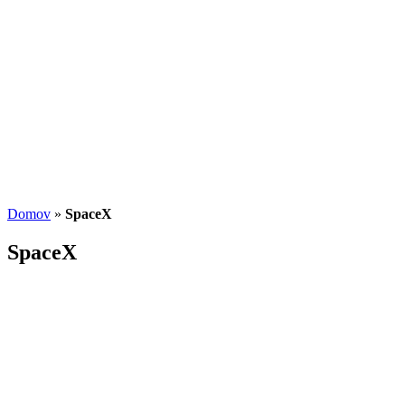
Potenciál small-cap akcií
07.07.2026
/
Martin Lembak
Analýzy a porovnania
Grafy a kalkulačky
Domov
»
SpaceX
SpaceX