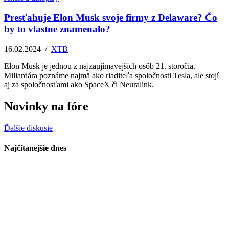
Presťahuje Elon Musk svoje firmy z Delaware? Čo
by to vlastne znamenalo?
16.02.2024
/
XTB
Elon Musk je jednou z najzaujímavejších osôb 21. storočia.
Miliardára poznáme najmä ako riaditeľa spoločnosti Tesla, ale stojí
aj za spoločnosťami ako SpaceX či Neuralink.
Novinky na fóre
Ďalšie diskusie
Najčítanejšie dnes