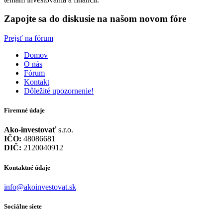
Zapojte sa do diskusie na našom novom fóre
Prejsť na fórum
Domov
O nás
Fórum
Kontakt
Dôležité upozornenie!
Firemné údaje
Ako-investovať
s.r.o.
IČO:
48086681
DIČ:
2120040912
Kontaktné údaje
info@akoinvestovat.sk
Sociálne siete