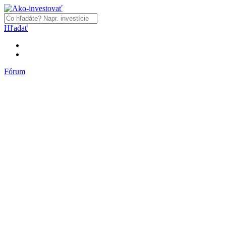
Hľadať
Fórum
Fórum
Články a názory
Trhy a makro
Akcie, dlhopisy
Fondy, ETF
Komodity
Krypto
Trading
Financie, dôchodky a nehnuteľnosti
Podnikanie
PR články
Najnovšie články