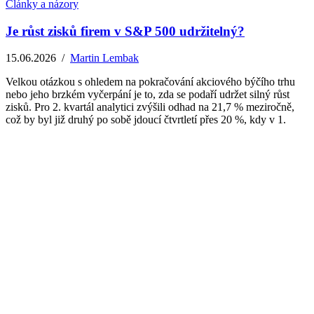
Články a názory
Je růst zisků firem v S&P 500 udržitelný?
15.06.2026
/
Martin Lembak
Velkou otázkou s ohledem na pokračování akciového býčího trhu
nebo jeho brzkém vyčerpání je to, zda se podaří udržet silný růst
zisků. Pro 2. kvartál analytici zvýšili odhad na 21,7 % meziročně,
což by byl již druhý po sobě jdoucí čtvrtletí přes 20 %, kdy v 1.