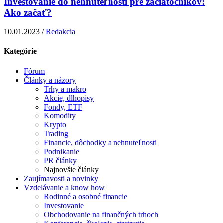
Investovanie do nehnuteľností pre začiatočníkov:
Ako začať?
10.01.2023 /
Redakcia
Kategórie
Fórum
Články a názory
Trhy a makro
Akcie, dlhopisy
Fondy, ETF
Komodity
Krypto
Trading
Financie, dôchodky a nehnuteľnosti
Podnikanie
PR články
Najnovšie články
Zaujímavosti a novinky
Vzdelávanie a know how
Rodinné a osobné financie
Investovanie
Obchodovanie na finančných trhoch