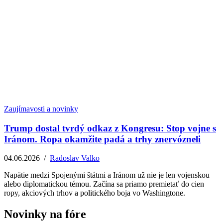
Zaujímavosti a novinky
Trump dostal tvrdý odkaz z Kongresu: Stop vojne s
Iránom. Ropa okamžite padá a trhy znervózneli
04.06.2026
/
Radoslav Valko
Napätie medzi Spojenými štátmi a Iránom už nie je len vojenskou
alebo diplomatickou témou. Začína sa priamo premietať do cien
ropy, akciových trhov a politického boja vo Washingtone.
Novinky na fóre