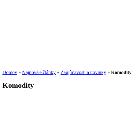
Potenciál small-cap akcií
07.07.2026
/
Martin Lembak
Analýzy a porovnania
Grafy a kalkulačky
Domov
»
Najnovšie články
»
Zaujímavosti a novinky
»
Komodity
Komodity