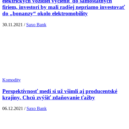
elektrických vozidiel vyčleniť do samostatných
firiem, investori by mali radšej nepriamo investovať
do „bonanzy“ okolo elektromobility
30.11.2021 /
Saxo Bank
Komodity
Perspektívnosť medi si už všimli aj producentské
krajiny. Chcú zvýšiť zdaňovanie ťažby
06.12.2021 /
Saxo Bank