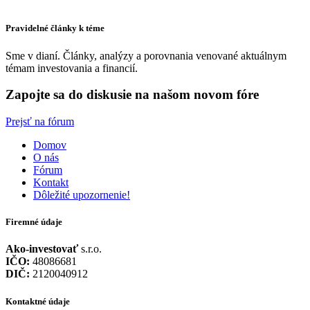
Pravidelné články k téme
Sme v dianí. Články, analýzy a porovnania venované aktuálnym
témam investovania a financií.
Zapojte sa do diskusie na našom novom fóre
Prejsť na fórum
Domov
O nás
Fórum
Kontakt
Dôležité upozornenie!
Firemné údaje
Ako-investovať
s.r.o.
IČO:
48086681
DIČ:
2120040912
Kontaktné údaje