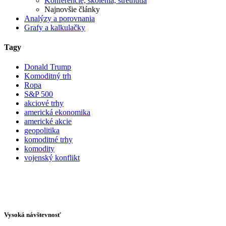
Konferencie, školenia, stretnutia
Najnovšie články
Analýzy a porovnania
Grafy a kalkulačky
Tagy
Donald Trump
Komoditný trh
Ropa
S&P 500
akciové trhy
americká ekonomika
americké akcie
geopolitika
komoditné trhy
komodity
vojenský konflikt
Vysoká návštevnosť