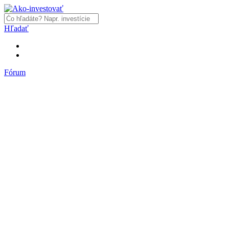
Hľadať
Fórum
Fórum
Články a názory
Trhy a makro
Akcie, dlhopisy
Fondy, ETF
Komodity
Krypto
Trading
Financie, dôchodky a nehnuteľnosti
Podnikanie
PR články
Najnovšie články