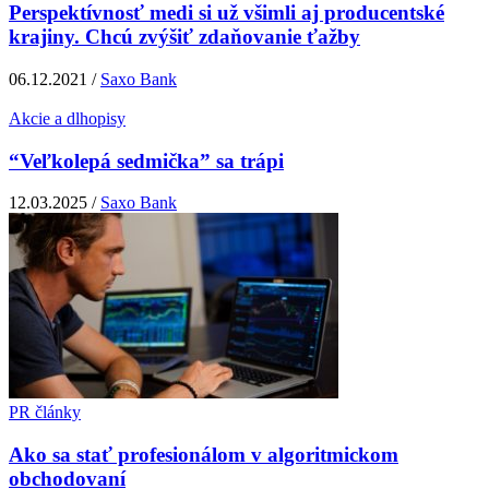
Perspektívnosť medi si už všimli aj producentské
krajiny. Chcú zvýšiť zdaňovanie ťažby
06.12.2021 /
Saxo Bank
Akcie a dlhopisy
“Veľkolepá sedmička” sa trápi
12.03.2025 /
Saxo Bank
PR články
Ako sa stať profesionálom v algoritmickom
obchodovaní