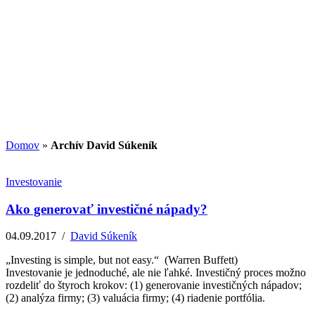
Potenciál small-cap akcií
07.07.2026
/
Martin Lembak
Analýzy a porovnania
Grafy a kalkulačky
Domov
»
Archív David Súkeník
Investovanie
Ako generovať investičné nápady?
04.09.2017
/
David Súkeník
„Investing is simple, but not easy.“ (Warren Buffett)
Investovanie je jednoduché, ale nie ľahké. Investičný proces možno
rozdeliť do štyroch krokov: (1) generovanie investičných nápadov;
(2) analýza firmy; (3) valuácia firmy; (4) riadenie portfólia.