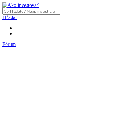
Hľadať
Fórum
Fórum
Články a názory
Trhy a makro
Akcie, dlhopisy
Fondy, ETF
Komodity
Krypto
Trading
Financie, dôchodky a nehnuteľnosti
Podnikanie
PR články
Najnovšie články