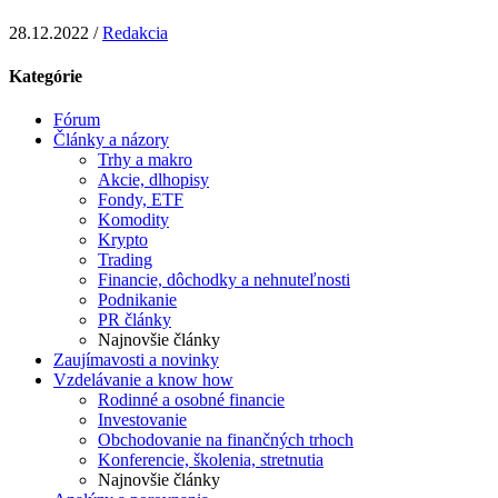
28.12.2022 /
Redakcia
Kategórie
Fórum
Články a názory
Trhy a makro
Akcie, dlhopisy
Fondy, ETF
Komodity
Krypto
Trading
Financie, dôchodky a nehnuteľnosti
Podnikanie
PR články
Najnovšie články
Zaujímavosti a novinky
Vzdelávanie a know how
Rodinné a osobné financie
Investovanie
Obchodovanie na finančných trhoch
Konferencie, školenia, stretnutia
Najnovšie články