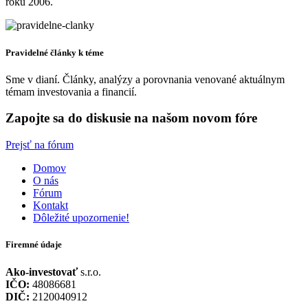
roku 2006.
Pravidelné články k téme
Sme v dianí. Články, analýzy a porovnania venované aktuálnym
témam investovania a financií.
Zapojte sa do diskusie na našom novom fóre
Prejsť na fórum
Domov
O nás
Fórum
Kontakt
Dôležité upozornenie!
Firemné údaje
Ako-investovať
s.r.o.
IČO:
48086681
DIČ:
2120040912