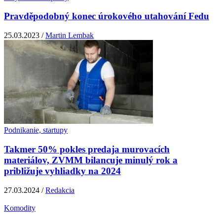
Pravděpodobný konec úrokového utahování Fedu
25.03.2023 /
Martin Lembak
Podnikanie, startupy
Takmer 50% pokles predaja murovacích
materiálov, ZVMM bilancuje minulý rok a
približuje vyhliadky na 2024
27.03.2024 /
Redakcia
Komodity