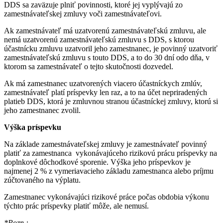
DDS sa zaväzuje plniť povinnosti, ktoré jej vyplývajú zo
zamestnávateľskej zmluvy voči zamestnávateľovi.
Ak zamestnávateľ má uzatvorenú zamestnávateľskú zmluvu, ale
nemá uzatvorenú zamestnávateľskú zmluvu s DDS, s ktorou
účastnícku zmluvu uzatvoril jeho zamestnanec, je povinný uzatvoriť
zamestnávateľskú zmluvu s touto DDS, a to do 30 dní odo dňa, v
ktorom sa zamestnávateľ o tejto skutočnosti dozvedel.
Ak má zamestnanec uzatvorených viacero účastníckych zmlúv,
zamestnávateľ platí príspevky len raz, a to na účet nepriradených
platieb DDS, ktorá je zmluvnou stranou účastníckej zmluvy, ktorú si
jeho zamestnanec zvolil.
Výška príspevku
Na základe zamestnávateľskej zmluvy je zamestnávateľ povinný
platiť za zamestnanca vykonávajúceho rizikovú prácu príspevky na
doplnkové dôchodkové sporenie. Výška jeho príspevkov je
najmenej 2 % z vymeriavacieho základu zamestnanca alebo príjmu
zúčtovaného na výplatu.
Zamestnanec vykonávajúci rizikové práce počas obdobia výkonu
týchto prác príspevky platiť môže, ale nemusí.
*Pozn.: