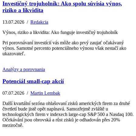
Investičný trojuholník: Ako spolu súvisia výnos,
riziko a likvidita
13.07.2026
/
Redakcia
Výnos, riziko a likvidita: Ako funguje investičný trojuholník
Pri porovnávaní investícií vás môže ako prvý zaujať očakávaný
výnos. Samotné percento potenciálneho výnosu však nestačí ako
ukazovateľ.
Analýzy a porovnania
Potenciál small-cap akcií
07.07.2026
/
Martin Lembak
Další kvartální sezóna ohlašovaní zisků amerických firem za druhé
čtvrtletí bude jistě opět napínavá. Samozřejmě zvláště u
technologických firem v indexech large-cap S&P 500 a Nasdaq 100.
Očekávání jsou obrovská a růst zisků je odhadován přes 20%
meziročně.