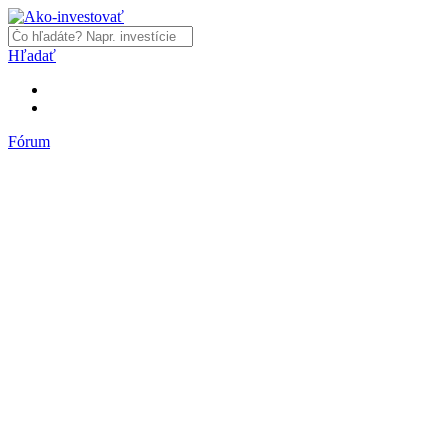
Hľadať
Fórum
Fórum
Články a názory
Trhy a makro
Akcie, dlhopisy
Fondy, ETF
Komodity
Krypto
Trading
Financie, dôchodky a nehnuteľnosti
Podnikanie
PR články
Najnovšie články