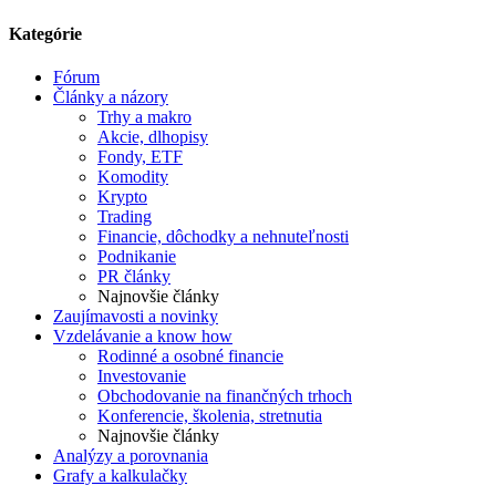
Kategórie
Fórum
Články a názory
Trhy a makro
Akcie, dlhopisy
Fondy, ETF
Komodity
Krypto
Trading
Financie, dôchodky a nehnuteľnosti
Podnikanie
PR články
Najnovšie články
Zaujímavosti a novinky
Vzdelávanie a know how
Rodinné a osobné financie
Investovanie
Obchodovanie na finančných trhoch
Konferencie, školenia, stretnutia
Najnovšie články
Analýzy a porovnania
Grafy a kalkulačky