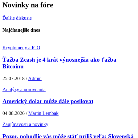
Novinky na fóre
Ďalšie diskusie
Najčítanejšie dnes
Kryptomeny a ICO
Ťažba Zcash je 4 krát výnosnejšia ako ťažba
Bitcoinu
25.07.2018 /
Admin
Analýzy a porovnania
Americký dolar může dále posilovat
04.08.2026 /
Martin Lembak
Zaujímavosti a novinky
Pozor, pohodlie vás môže stáť príliš veľa: Slovenská