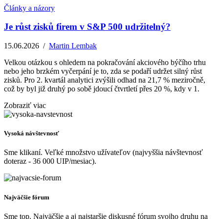
Články a názory
Je růst zisků firem v S&P 500 udržitelný?
15.06.2026
/
Martin Lembak
Velkou otázkou s ohledem na pokračování akciového býčího trhu
nebo jeho brzkém vyčerpání je to, zda se podaří udržet silný růst
zisků. Pro 2. kvartál analytici zvýšili odhad na 21,7 % meziročně,
což by byl již druhý po sobě jdoucí čtvrtletí přes 20 %, kdy v 1.
Zobraziť viac
Vysoká návštevnosť
Sme klikaní. Veľké množstvo užívateľov (najvyššia návštevnosť
doteraz - 36 000 UIP/mesiac).
Najväčšie fórum
Sme top. Najväčšie a aj najstaršie diskusné fórum svojho druhu na