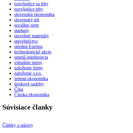
rozvíjajúce sa trhy
rozvíjajúce trhy
slovenská ekonomika
slovenský trh
sociálne siete
startupy
stavebné materiály
stavebníctvo
stredná Európa
technologické akcie
umelá inteligencia
virtuálne meny
založenie firmy
založenie s.r.o.
zelená ekonomika
úrokové sadzby
Čína
Čínska ekonomika
Súvisiace članky
Články a názory