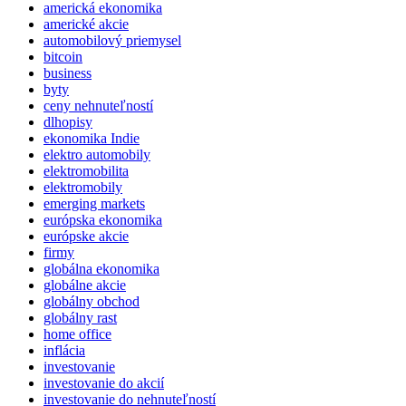
americká ekonomika
americké akcie
automobilový priemysel
bitcoin
business
byty
ceny nehnuteľností
dlhopisy
ekonomika Indie
elektro automobily
elektromobilita
elektromobily
emerging markets
európska ekonomika
európske akcie
firmy
globálna ekonomika
globálne akcie
globálny obchod
globálny rast
home office
inflácia
investovanie
investovanie do akcií
investovanie do nehnuteľností