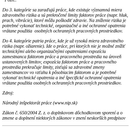
Do 3. kategórie sa zaraďujú práce, kde existuje významná miera
zdravotného rizika a sú prekročené limity faktorov práce (napr. hluk,
prach, vibrácie), ktoré môžu poškodiť zdravie. Na zníženie rizika je
potrebné vykonať technické, organizačné a iné ochranné opatrenia
vrátane použitia osobných ochranných pracovných prostriedkov.
Do 4. kategórie patria práce, kde je už vysoká miera zdravotného
rizika (napr. ožiarenie). Ide o práce, pri ktorých nie je možné znížiť
technickými alebo organizačnými opatreniami expozíciu
zamestnanca faktorom práce a pracovného prostredia na úroveň
ustanovených limitov, expozícia faktorom práce a pracovného
prostredia prekračuje limity, zisťujú sa zdravotné zmeny
zamestnancov vo vzťahu k pôsobiacim faktorom a je potrebné
vykonať technické opatrenia a iné špecifické ochranné opatrenia
vrátane použitia osobných ochranných pracovných prostriedkov.
Zdroj:
Národný inšpektorát práce (www.nip.sk)
Zákon č. 650/2004 Z. z. o doplnkovom dôchodkovom sporení a o
zmene a doplnení niektorých zákonov v znení neskorších predpisov