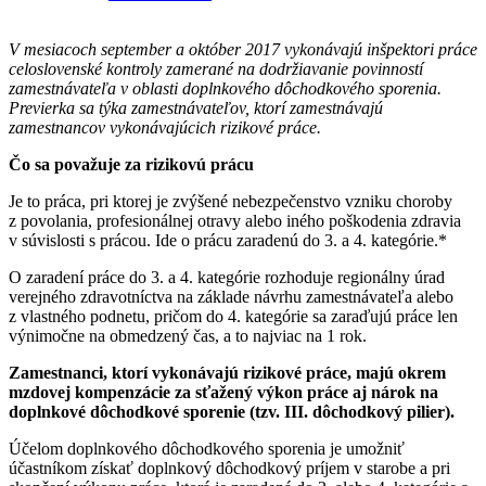
V mesiacoch september a október 2017 vykonávajú inšpektori práce
celoslovenské kontroly zamerané na dodržiavanie povinností
zamestnávateľa v oblasti doplnkového dôchodkového sporenia.
Previerka sa týka zamestnávateľov, ktorí zamestnávajú
zamestnancov vykonávajúcich rizikové práce.
Čo sa považuje za rizikovú prácu
Je to práca, pri ktorej je zvýšené nebezpečenstvo vzniku choroby
z povolania, profesionálnej otravy alebo iného poškodenia zdravia
v súvislosti s prácou. Ide o prácu zaradenú do 3. a 4. kategórie.*
O zaradení práce do 3. a 4. kategórie rozhoduje regionálny úrad
verejného zdravotníctva na základe návrhu zamestnávateľa alebo
z vlastného podnetu, pričom do 4. kategórie sa zaraďujú práce len
výnimočne na obmedzený čas, a to najviac na 1 rok.
Zamestnanci, ktorí vykonávajú rizikové práce, majú okrem
mzdovej kompenzácie za sťažený výkon práce aj nárok na
doplnkové dôchodkové sporenie (tzv. III. dôchodkový pilier).
Účelom doplnkového dôchodkového sporenia je umožniť
účastníkom získať doplnkový dôchodkový príjem v starobe a pri