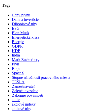
Tagy
Ceny plynu
Dane a investície
Dlhopisové trhy
ESG
Elon Musk
Energetická kríza
Energie
GDPR
HDP
India
Mark Zuckerberg
Plyn
Ropa
SpaceX
Stupne náročnosti pracovného miesta
TESLA
Zamestnávateľ
Zelené investície
Zákonné povinnosti
akcie
akciové indexy
akciové trhy