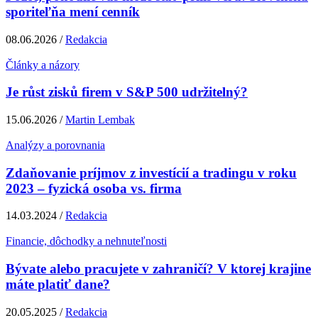
sporiteľňa mení cenník
08.06.2026 /
Redakcia
Články a názory
Je růst zisků firem v S&P 500 udržitelný?
15.06.2026 /
Martin Lembak
Analýzy a porovnania
Zdaňovanie príjmov z investícií a tradingu v roku
2023 – fyzická osoba vs. firma
14.03.2024 /
Redakcia
Financie, dôchodky a nehnuteľnosti
Bývate alebo pracujete v zahraničí? V ktorej krajine
máte platiť dane?
20.05.2025 /
Redakcia