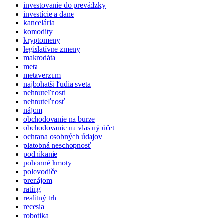
investovanie do prevádzky
investície a dane
kancelária
komodity
kryptomeny
legislatívne zmeny
makrodáta
meta
metaverzum
najbohatší ľudia sveta
nehnuteľnosti
nehnuteľnosť
nájom
obchodovanie na burze
obchodovanie na vlastný účet
ochrana osobných údajov
platobná neschopnosť
podnikanie
pohonné hmoty
polovodiče
prenájom
rating
realitný trh
recesia
robotika