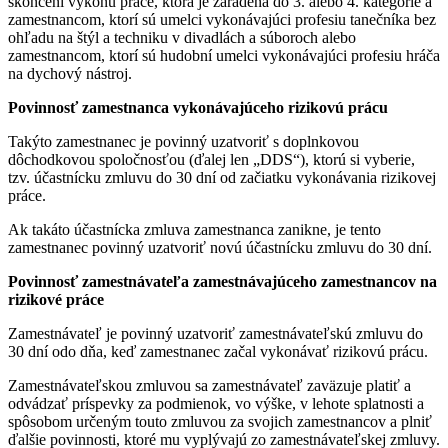
skončení výkonu práce, ktorá je zaradená do 3. alebo 4. kategórie a
zamestnancom, ktorí sú umelci vykonávajúci profesiu tanečníka bez
ohľadu na štýl a techniku v divadlách a súboroch alebo
zamestnancom, ktorí sú hudobní umelci vykonávajúci profesiu hráča
na dychový nástroj.
Povinnosť zamestnanca vykonávajúceho rizikovú prácu
Takýto zamestnanec je povinný uzatvoriť s doplnkovou
dôchodkovou spoločnosťou (ďalej len „DDS“), ktorú si vyberie,
tzv. účastnícku zmluvu do 30 dní od začiatku vykonávania rizikovej
práce.
Ak takáto účastnícka zmluva zamestnanca zanikne, je tento
zamestnanec povinný uzatvoriť novú účastnícku zmluvu do 30 dní.
Povinnosť zamestnávateľa zamestnávajúceho zamestnancov na
rizikové práce
Zamestnávateľ je povinný uzatvoriť zamestnávateľskú zmluvu do
30 dní odo dňa, keď zamestnanec začal vykonávať rizikovú prácu.
Zamestnávateľskou zmluvou sa zamestnávateľ zaväzuje platiť a
odvádzať príspevky za podmienok, vo výške, v lehote splatnosti a
spôsobom určeným touto zmluvou za svojich zamestnancov a plniť
ďalšie povinnosti, ktoré mu vyplývajú zo zamestnávateľskej zmluvy.