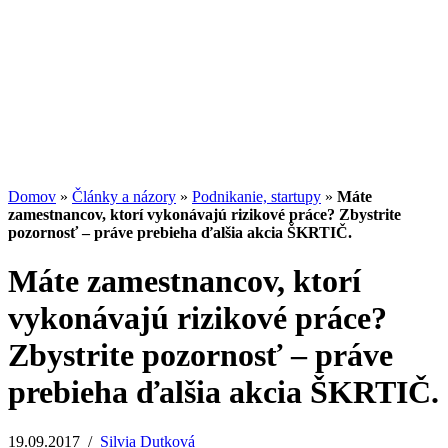
13.07.2026
/
Redakcia
Potenciál small-cap akcií
07.07.2026
/
Martin Lembak
Analýzy a porovnania
Grafy a kalkulačky
Domov
»
Články a názory
»
Podnikanie, startupy
»
Máte
zamestnancov, ktorí vykonávajú rizikové práce? Zbystrite
pozornosť – práve prebieha ďalšia akcia ŠKRTIČ.
Máte zamestnancov, ktorí
vykonávajú rizikové práce?
Zbystrite pozornosť – práve
prebieha ďalšia akcia ŠKRTIČ.
19.09.2017
/
Silvia Dutková