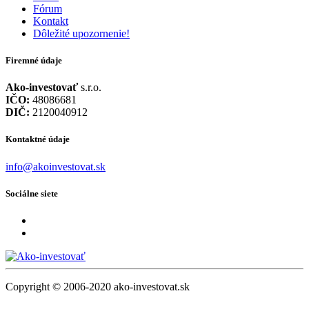
Fórum
Kontakt
Dôležité upozornenie!
Firemné údaje
Ako-investovať
s.r.o.
IČO:
48086681
DIČ:
2120040912
Kontaktné údaje
info@akoinvestovat.sk
Sociálne siete
Copyright © 2006-2020 ako-investovat.sk