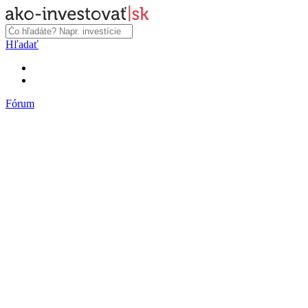
Hľadať
Fórum
Fórum
Články a názory
Trhy a makro
Akcie, dlhopisy
Fondy, ETF
Komodity
Krypto
Trading
Financie, dôchodky a nehnuteľnosti
Podnikanie
PR články
Najnovšie články