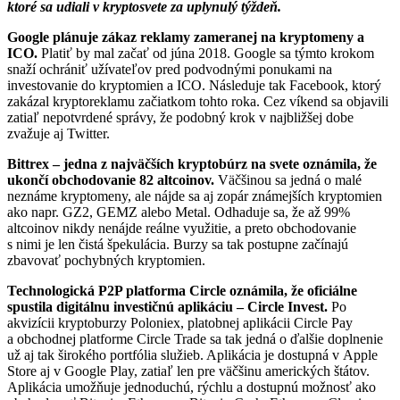
ktoré sa udiali v kryptosvete za uplynulý týždeň.
Google plánuje zákaz reklamy zameranej na kryptomeny a
ICO.
Platiť by mal začať od júna 2018. Google sa týmto krokom
snaží ochrániť užívateľov pred podvodnými ponukami na
investovanie do kryptomien a ICO. Následuje tak Facebook, ktorý
zakázal kryptoreklamu začiatkom tohto roka. Cez víkend sa objavili
zatiaľ nepotvrdené správy, že podobný krok v najbližšej dobe
zvažuje aj Twitter.
Bittrex – jedna z najväčších kryptobúrz na svete oznámila, že
ukončí obchodovanie 82 altcoinov.
Väčšinou sa jedná o malé
neznáme kryptomeny, ale nájde sa aj zopár známejších kryptomien
ako napr. GZ2, GEMZ alebo Metal. Odhaduje sa, že až 99%
altcoinov nikdy nenájde reálne využitie, a preto obchodovanie
s nimi je len čistá špekulácia. Burzy sa tak postupne začínajú
zbavovať pochybných kryptomien.
Technologická P2P platforma Circle oznámila, že oficiálne
spustila digitálnu investičnú aplikáciu – Circle Invest.
Po
akvizícii kryptoburzy Poloniex, platobnej aplikácii Circle Pay
a obchodnej platforme Circle Trade sa tak jedná o ďalšie doplnenie
už aj tak širokého portfólia služieb. Aplikácia je dostupná v Apple
Store aj v Google Play, zatiaľ len pre väčšinu amerických štátov.
Aplikácia umožňuje jednoduchú, rýchlu a dostupnú možnosť ako