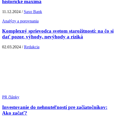
historické maximá
11.12.2024 /
Saxo Bank
Analýzy a porovnania
Komplexný sprievodca svetom starožitností: na čo si
dať pozor, výhody, nevýhody a riziká
02.03.2024 /
Redakcia
PR články
Investovanie do nehnuteľností pre začiatočníkov:
Ako začať?