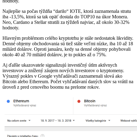
hodnoty.
Najlepšie sa počas týždňa “darilo“ IOTE, ktorá zaznamenala stratu
iba -13,5%, ktorá sa tak opäť dostala do TOP10 na úkor Monera.
Neo, Cardano a Stellar stratili za týždeň najviac, až okolo 30-32%
hodnoty.
Hlavným problémom celého kryptotrhu je stále nedostatok likvidity.
Denné objemy obchodovania sú tiež stále veľmi nízke, iba 10 až 18
miliárd dolárov. Oproti januáru, kedy sa denné objemy pohybovali
okolo 40 až 70 miliárd dolárov, je to pokles až o 75%.
Aj ďalšie ukazovatele signalizujú investičný útlm aktívnych
investovov a znížený záujem nových investorov o kryptomeny.
Výrazný pokles v Google vyhľadávači zaznamenali slová ako
Bitcoin alebo Ethereum. Počet vyhľadávaní daných slov sa vrátil na
úroveň z pred cenového boomu na prelome rokov.