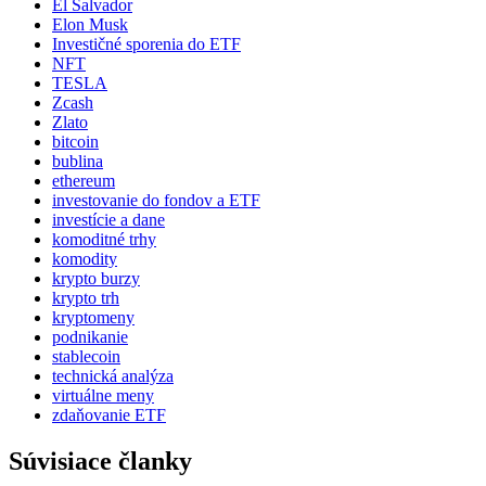
El Salvador
Elon Musk
Investičné sporenia do ETF
NFT
TESLA
Zcash
Zlato
bitcoin
bublina
ethereum
investovanie do fondov a ETF
investície a dane
komoditné trhy
komodity
krypto burzy
krypto trh
kryptomeny
podnikanie
stablecoin
technická analýza
virtuálne meny
zdaňovanie ETF
Súvisiace članky