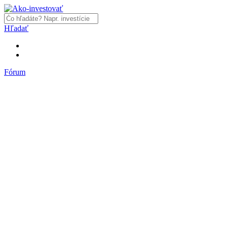
Hľadať
Fórum
Fórum
Články a názory
Trhy a makro
Akcie, dlhopisy
Fondy, ETF
Komodity
Krypto
Trading
Financie, dôchodky a nehnuteľnosti
Podnikanie
PR články
Najnovšie články