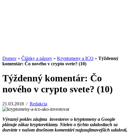
13.07.2026
/
Redakcia
Potenciál small-cap akcií
07.07.2026
/
Martin Lembak
Analýzy a porovnania
Grafy a kalkulačky
Domov
»
Články a názory
»
Kryptomeny a ICO
»
Týždenný
komentár: Čo nového v crypto svete? (10)
Týždenný komentár: Čo
nového v crypto svete? (10)
21.03.2018
/
Redakcia
Výrazný pokles záujmu investorov o kryptomeny a Google
plánuje zákaz kryptoreklamy. Nielen o týchto udalostiach sa
dozviete v našom dnešnom komentári najzaujímavejších udalostí,