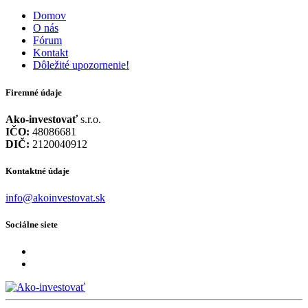
Domov
O nás
Fórum
Kontakt
Dôležité upozornenie!
Firemné údaje
Ako-investovať
s.r.o.
IČO:
48086681
DIČ:
2120040912
Kontaktné údaje
info@akoinvestovat.sk
Sociálne siete