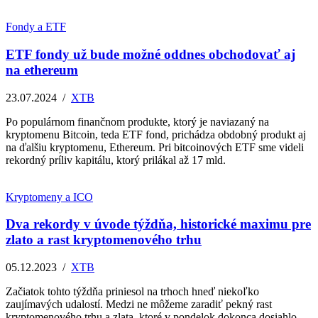
Fondy a ETF
ETF fondy už bude možné oddnes obchodovať aj
na ethereum
23.07.2024
/
XTB
Po populárnom finančnom produkte, ktorý je naviazaný na
kryptomenu Bitcoin, teda ETF fond, prichádza obdobný produkt aj
na ďalšiu kryptomenu, Ethereum. Pri bitcoinových ETF sme videli
rekordný príliv kapitálu, ktorý prilákal až 17 mld.
Kryptomeny a ICO
Dva rekordy v úvode týždňa, historické maximu pre
zlato a rast kryptomenového trhu
05.12.2023
/
XTB
Začiatok tohto týždňa priniesol na trhoch hneď niekoľko
zaujímavých udalostí. Medzi ne môžeme zaradiť pekný rast
kryptomenového trhu a zlata, ktoré v pondelok dokonca dosiahlo