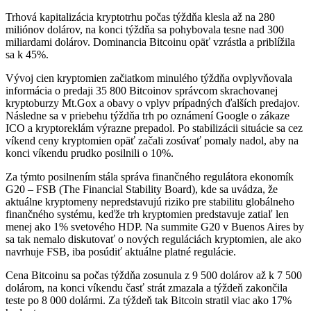
Trhová kapitalizácia kryptotrhu počas týždňa klesla až na 280
miliónov dolárov, na konci týždňa sa pohybovala tesne nad 300
miliardami dolárov. Dominancia Bitcoinu opäť vzrástla a priblížila
sa k 45%.
Vývoj cien kryptomien začiatkom minulého týždňa ovplyvňovala
informácia o predaji 35 800 Bitcoinov správcom skrachovanej
kryptoburzy Mt.Gox a obavy o vplyv prípadných ďalších predajov.
Následne sa v priebehu týždňa trh po oznámení Google o zákaze
ICO a kryptoreklám výrazne prepadol. Po stabilizácii situácie sa cez
víkend ceny kryptomien opäť začali zosúvať pomaly nadol, aby na
konci víkendu prudko posilnili o 10%.
Za týmto posilnením stála správa finančného regulátora ekonomík
G20 – FSB (The Financial Stability Board), kde sa uvádza, že
aktuálne kryptomeny nepredstavujú riziko pre stabilitu globálneho
finančného systému, keďže trh kryptomien predstavuje zatiaľ len
menej ako 1% svetového HDP. Na summite G20 v Buenos Aires by
sa tak nemalo diskutovať o nových reguláciách kryptomien, ale ako
navrhuje FSB, iba posúdiť aktuálne platné regulácie.
Cena Bitcoinu sa počas týždňa zosunula z 9 500 dolárov až k 7 500
dolárom, na konci víkendu časť strát zmazala a týždeň zakončila
teste po 8 000 dolármi. Za týždeň tak Bitcoin stratil viac ako 17%