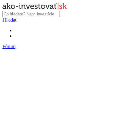
Hľadať
Fórum
Fórum
Články a názory
Trhy a makro
Akcie, dlhopisy
Fondy, ETF
Komodity
Krypto
Trading
Financie, dôchodky a nehnuteľnosti
Podnikanie
PR články
Najnovšie články