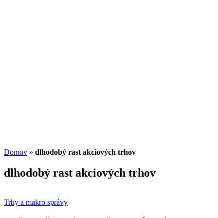
Americký dolar může dále posilovat
04.08.2026
/
Martin Lembak
Investičný trojuholník: Ako spolu súvisia výn
13.07.2026
/
Redakcia
Potenciál small-cap akcií
07.07.2026
/
Martin Lembak
Analýzy a porovnania
Grafy a kalkulačky
Domov
»
dlhodobý rast akciových trhov
dlhodobý rast akciových trhov
Trhy a makro správy