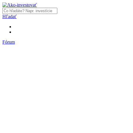
Hľadať
Fórum
Fórum
Články a názory
Trhy a makro
Akcie, dlhopisy
Fondy, ETF
Komodity
Krypto
Trading
Financie, dôchodky a nehnuteľnosti
Podnikanie
PR články
Najnovšie články