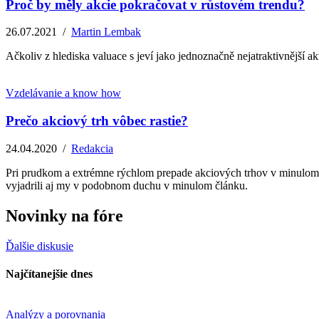
Proč by měly akcie pokračovat v růstovém trendu?
26.07.2021
/
Martin Lembak
Ačkoliv z hlediska valuace s jeví jako jednoznačně nejatraktivnější ak
Vzdelávanie a know how
Prečo akciový trh vôbec rastie?
24.04.2020
/
Redakcia
Pri prudkom a extrémne rýchlom prepade akciových trhov v minulom mes
vyjadrili aj my v podobnom duchu v minulom článku.
Novinky na fóre
Ďalšie diskusie
Najčítanejšie dnes
Analýzy a porovnania