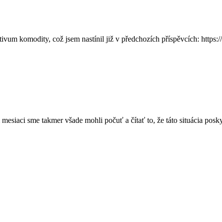
tivum komodity, což jsem nastínil již v předchozích příspěvcích: https:/
iaci sme takmer všade mohli počuť a čítať to, že táto situácia poskyt