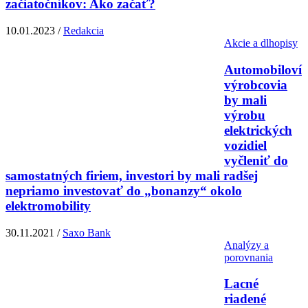
začiatočníkov: Ako začať?
10.01.2023 /
Redakcia
Akcie a dlhopisy
Automobiloví
výrobcovia
by mali
výrobu
elektrických
vozidiel
vyčleniť do
samostatných firiem, investori by mali radšej
nepriamo investovať do „bonanzy“ okolo
elektromobility
30.11.2021 /
Saxo Bank
Analýzy a
porovnania
Lacné
riadené