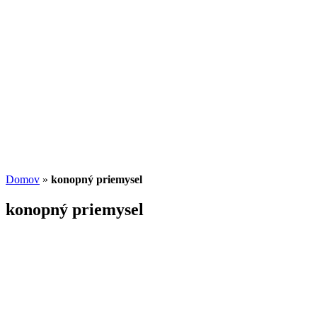
Potenciál small-cap akcií
07.07.2026
/
Martin Lembak
Analýzy a porovnania
Grafy a kalkulačky
Domov
»
konopný priemysel
konopný priemysel