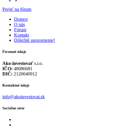
Prejsť na fórum
Domov
O nás
Fórum
Kontakt
Dôležité upozornenie!
Firemné údaje
Ako-investovať
s.r.o.
IČO:
48086681
DIČ:
2120040912
Kontaktné údaje
info@akoinvestovat.sk
Sociálne siete