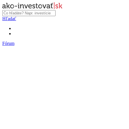
Hľadať
Fórum
Fórum
Články a názory
Trhy a makro
Akcie, dlhopisy
Fondy, ETF
Komodity
Krypto
Trading
Financie, dôchodky a nehnuteľnosti
Podnikanie
PR články
Najnovšie články