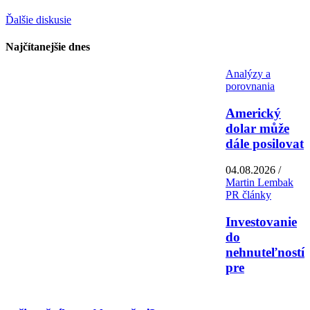
Ďalšie diskusie
Najčítanejšie dnes
Analýzy a
porovnania
Americký
dolar může
dále posilovat
04.08.2026 /
Martin Lembak
PR články
Investovanie
do
nehnuteľností
pre