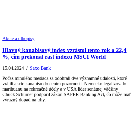
Akcie a dlhopisy
Hlavný kanabisový index vzrástol tento rok o 22,4
%, čím prekonal rast indexu MSCI World
15.04.2024
/
Saxo Bank
Počas minulého mesiaca sa odohrali dve významné udalosti, ktoré
vrátili akcie kanabisu do centra pozornosti. Nemecko legalizovalo
marihuanu na rekreačné účely a v USA líder senátnej väčšiny
Chuck Schumer podporil zákon SAFER Banking Act, čo môže mať
výrazný dopad na trhy.