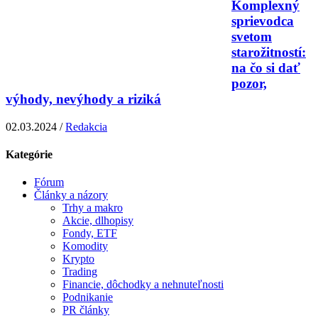
Komplexný
sprievodca
svetom
starožitností:
na čo si dať
pozor,
výhody, nevýhody a riziká
02.03.2024 /
Redakcia
Kategórie
Fórum
Články a názory
Trhy a makro
Akcie, dlhopisy
Fondy, ETF
Komodity
Krypto
Trading
Financie, dôchodky a nehnuteľnosti
Podnikanie
PR články