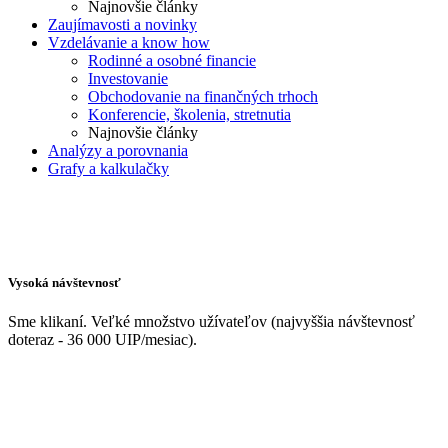
Najnovšie články
Zaujímavosti a novinky
Vzdelávanie a know how
Rodinné a osobné financie
Investovanie
Obchodovanie na finančných trhoch
Konferencie, školenia, stretnutia
Najnovšie články
Analýzy a porovnania
Grafy a kalkulačky
Vysoká návštevnosť
Sme klikaní. Veľké množstvo užívateľov (najvyššia návštevnosť
doteraz - 36 000 UIP/mesiac).