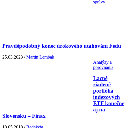
správy
Pravděpodobný konec úrokového utahování Fedu
25.03.2023 /
Martin Lembak
Analýzy a
porovnania
Lacné
riadené
portfólia
indexových
ETF konečne
aj na
Slovensku – Finax
18.05.2018 /
Redakcia