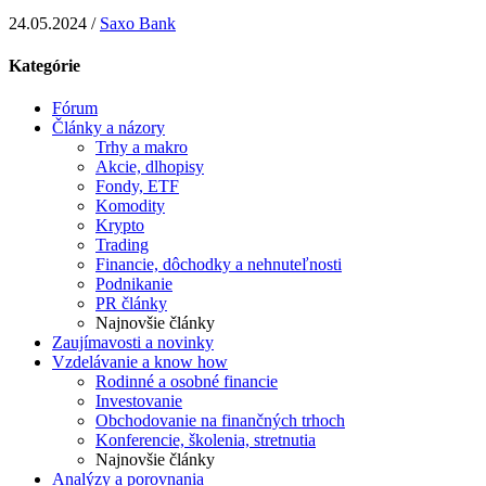
24.05.2024 /
Saxo Bank
Kategórie
Fórum
Články a názory
Trhy a makro
Akcie, dlhopisy
Fondy, ETF
Komodity
Krypto
Trading
Financie, dôchodky a nehnuteľnosti
Podnikanie
PR články
Najnovšie články
Zaujímavosti a novinky
Vzdelávanie a know how
Rodinné a osobné financie
Investovanie
Obchodovanie na finančných trhoch
Konferencie, školenia, stretnutia
Najnovšie články
Analýzy a porovnania