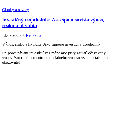
Články a názory
Investičný trojuholník: Ako spolu súvisia výnos,
riziko a likvidita
13.07.2026
/
Redakcia
Výnos, riziko a likvidita: Ako funguje investičný trojuholník
Pri porovnávaní investícií vás môže ako prvý zaujať očakávaný
výnos. Samotné percento potenciálneho výnosu však nestačí ako
ukazovateľ.