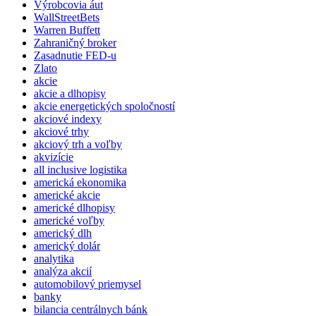
Výrobcovia áut
WallStreetBets
Warren Buffett
Zahraničný broker
Zasadnutie FED-u
Zlato
akcie
akcie a dlhopisy
akcie energetických spoločností
akciové indexy
akciové trhy
akciový trh a voľby
akvizície
all inclusive logistika
americká ekonomika
americké akcie
americké dlhopisy
americké voľby
americký dlh
americký dolár
analytika
analýza akcií
automobilový priemysel
banky
bilancia centrálnych bánk