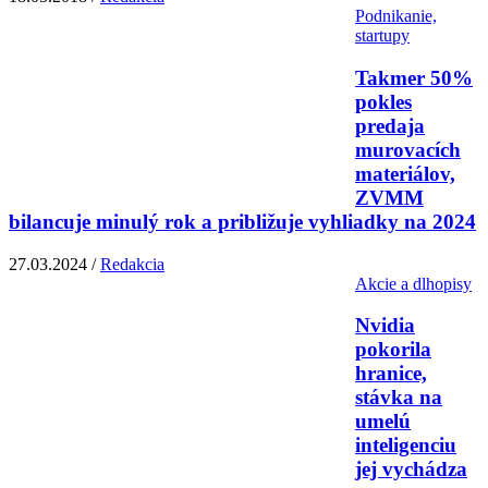
Podnikanie,
startupy
Takmer 50%
pokles
predaja
murovacích
materiálov,
ZVMM
bilancuje minulý rok a približuje vyhliadky na 2024
27.03.2024 /
Redakcia
Akcie a dlhopisy
Nvidia
pokorila
hranice,
stávka na
umelú
inteligenciu
jej vychádza