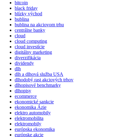
bitcoin
black friday
blízky východ
bublina
bublina na akciovom trhu
centrálne banky
cloud
cloud computing
cloud investície
digitálny marketing
diverzifikácia
dividendy
dlh
dlh a dlhová služba USA
dlhodobý rast akciových trhov
dlhopisové benchmarky
dlhopisy
ecommerce
ekonomické sankcie
ekonomika Ázie
elektro automobily
elektromobilita
elektromobily
európska ekonomika
európske akcie