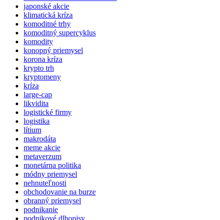
japonské akcie
klimatická kríza
komoditné trhy
komoditný supercyklus
komodity
konopný priemysel
korona kríza
krypto trh
kryptomeny
kríza
large-cap
likvidita
logistické firmy
logistika
lítium
makrodáta
meme akcie
metaverzum
monetárna politika
módny priemysel
nehnuteľnosti
obchodovanie na burze
obranný priemysel
podnikanie
podnikové dlhopisy