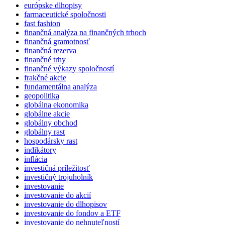
európske dlhopisy
farmaceutické spoločnosti
fast fashion
finančná analýza na finančných trhoch
finančná gramotnosť
finančná rezerva
finančné trhy
finančné výkazy spoločností
frakčné akcie
fundamentálna analýza
geopolitika
globálna ekonomika
globálne akcie
globálny obchod
globálny rast
hospodársky rast
indikátory
inflácia
investičná príležitosť
investičný trojuholník
investovanie
investovanie do akcií
investovanie do dlhopisov
investovanie do fondov a ETF
investovanie do nehnuteľností