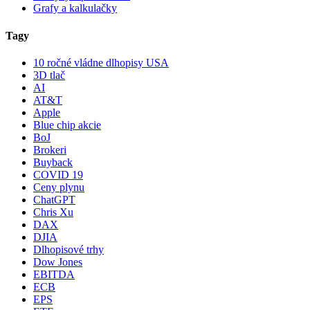
Grafy a kalkulačky
Tagy
10 ročné vládne dlhopisy USA
3D tlač
AI
AT&T
Apple
Blue chip akcie
BoJ
Brokeri
Buyback
COVID 19
Ceny plynu
ChatGPT
Chris Xu
DAX
DJIA
Dlhopisové trhy
Dow Jones
EBITDA
ECB
EPS