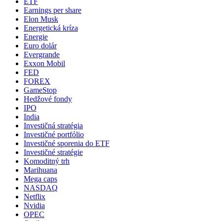
ETF
Earnings per share
Elon Musk
Energetická kríza
Energie
Euro dolár
Evergrande
Exxon Mobil
FED
FOREX
GameStop
Hedžové fondy
IPO
India
Investičná stratégia
Investičné portfólio
Investičné sporenia do ETF
Investičné stratégie
Komoditný trh
Marihuana
Mega caps
NASDAQ
Netflix
Nvidia
OPEC