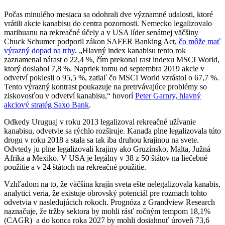
Počas minulého mesiaca sa odohrali dve významné udalosti, ktoré
vrátili akcie kanabisu do centra pozornosti. Nemecko legalizovalo
marihuanu na rekreačné účely a v USA líder senátnej väčšiny
Chuck Schumer podporil zákon SAFER Banking Act,
čo môže mať
výrazný dopad na trhy
. „Hlavný index kanabisu tento rok
zaznamenal nárast o 22,4 %, čím prekonal rast indexu MSCI World,
ktorý dosiahol 7,8 %. Napriek tomu od septembra 2019 akcie v
odvetví poklesli o 95,5 %, zatiaľ čo MSCI World vzrástol o 67,7 %.
Tento výrazný kontrast poukazuje na pretrvávajúce problémy so
ziskovosťou v odvetví kanabisu,“ hovorí
Peter Garnry, hlavný
akciový stratég Saxo Bank
.
Odkedy Uruguaj v roku 2013 legalizoval rekreačné užívanie
kanabisu, odvetvie sa rýchlo rozširuje. Kanada plne legalizovala túto
drogu v roku 2018 a stala sa tak iba druhou krajinou na svete.
Odvtedy ju plne legalizovali krajiny ako Gruzínsko, Malta, Južná
Afrika a Mexiko. V USA je legálny v 38 z 50 štátov na liečebné
použitie a v 24 štátoch na rekreačné použitie.
Vzhľadom na to, že väčšina krajín sveta ešte nelegalizovala kanabis,
analytici veria, že existuje obrovský potenciál pre rozmach tohto
odvetvia v nasledujúcich rokoch. Prognóza z Grandview Research
naznačuje, že tržby sektora by mohli rásť ročným tempom 18,1%
(CAGR) a do konca roka 2027 by mohli dosiahnuť úroveň 73,6