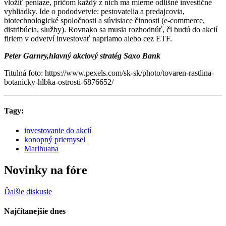
vložiť peniaze, pričom každý z nich má mierne odlišné investičné
vyhliadky. Ide o pododvetvie: pestovatelia a predajcovia,
biotechnologické spoločnosti a súvisiace činnosti (e-commerce,
distribúcia, služby). Rovnako sa musia rozhodnúť, či budú do akcií
firiem v odvetví investovať napriamo alebo cez ETF.
Peter Garnry,hlavný akciový stratég Saxo Bank
Titulná foto: https://www.pexels.com/sk-sk/photo/tovaren-rastlina-
botanicky-hlbka-ostrosti-6876652/
Tagy:
investovanie do akcií
konopný priemysel
Marihuana
Novinky na fóre
Ďalšie diskusie
Najčítanejšie dnes