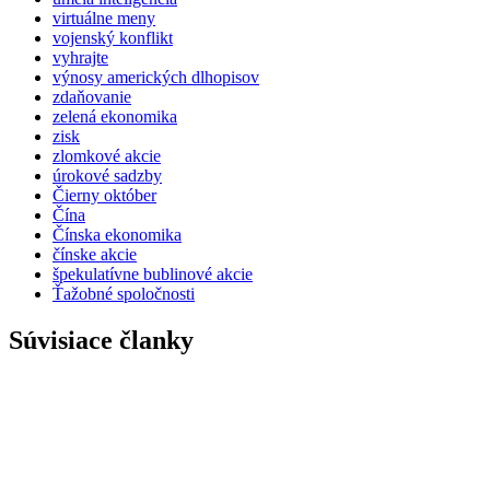
virtuálne meny
vojenský konflikt
vyhrajte
výnosy amerických dlhopisov
zdaňovanie
zelená ekonomika
zisk
zlomkové akcie
úrokové sadzby
Čierny október
Čína
Čínska ekonomika
čínske akcie
špekulatívne bublinové akcie
Ťažobné spoločnosti
Súvisiace članky