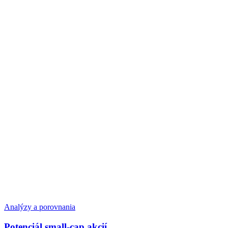
Analýzy a porovnania
Potenciál small-cap akcií