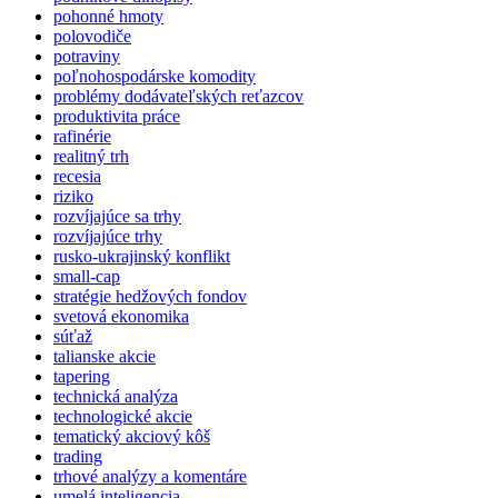
pohonné hmoty
polovodiče
potraviny
poľnohospodárske komodity
problémy dodávateľských reťazcov
produktivita práce
rafinérie
realitný trh
recesia
riziko
rozvíjajúce sa trhy
rozvíjajúce trhy
rusko-ukrajinský konflikt
small-cap
stratégie hedžových fondov
svetová ekonomika
súťaž
talianske akcie
tapering
technická analýza
technologické akcie
tematický akciový kôš
trading
trhové analýzy a komentáre
umelá inteligencia