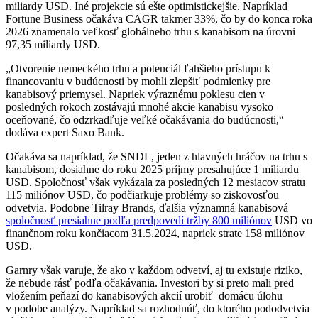
miliardy USD. Iné projekcie sú ešte optimistickejšie. Napríklad
Fortune Business očakáva CAGR takmer 33%, čo by do konca roka
2026 znamenalo veľkosť globálneho trhu s kanabisom na úrovni
97,35 miliardy USD.
„Otvorenie nemeckého trhu a potenciál ľahšieho prístupu k
financovaniu v budúcnosti by mohli zlepšiť podmienky pre
kanabisový priemysel. Napriek výraznému poklesu cien v
posledných rokoch zostávajú mnohé akcie kanabisu vysoko
oceňované, čo odzrkadľuje veľké očakávania do budúcnosti,“
dodáva expert Saxo Bank.
Očakáva sa napríklad, že SNDL, jeden z hlavných hráčov na trhu s
kanabisom, dosiahne do roku 2025 príjmy presahujúce 1 miliardu
USD. Spoločnosť však vykázala za posledných 12 mesiacov stratu
115 miliónov USD, čo podčiarkuje problémy so ziskovosťou
odvetvia. Podobne Tilray Brands, ďalšia významná kanabisová
spoločnosť presiahne podľa predpovedí tržby 800 miliónov
USD vo
finančnom roku končiacom 31.5.2024, napriek strate 158 miliónov
USD.
Garnry však varuje, že ako v každom odvetví, aj tu existuje riziko,
že nebude rásť podľa očakávania. Investori by si preto mali pred
vložením peňazí do kanabisových akcií urobiť domácu úlohu
v podobe analýzy. Napríklad sa rozhodnúť, do ktorého pododvetvia