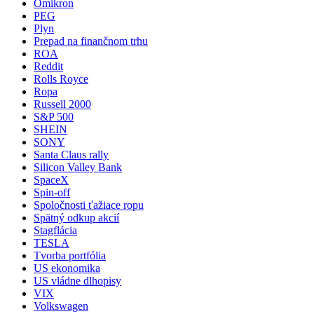
Omikron
PEG
Plyn
Prepad na finančnom trhu
ROA
Reddit
Rolls Royce
Ropa
Russell 2000
S&P 500
SHEIN
SONY
Santa Claus rally
Silicon Valley Bank
SpaceX
Spin-off
Spoločnosti ťažiace ropu
Spätný odkup akcií
Stagflácia
TESLA
Tvorba portfólia
US ekonomika
US vládne dlhopisy
VIX
Volkswagen