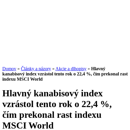
Potenciál small-cap akcií
07.07.2026
/
Martin Lembak
Analýzy a porovnania
Grafy a kalkulačky
Domov
»
Články a názory
»
Akcie a dlhopisy
»
Hlavný
kanabisový index vzrástol tento rok o 22,4 %, čím prekonal rast
indexu MSCI World
Hlavný kanabisový index
vzrástol tento rok o 22,4 %,
čím prekonal rast indexu
MSCI World