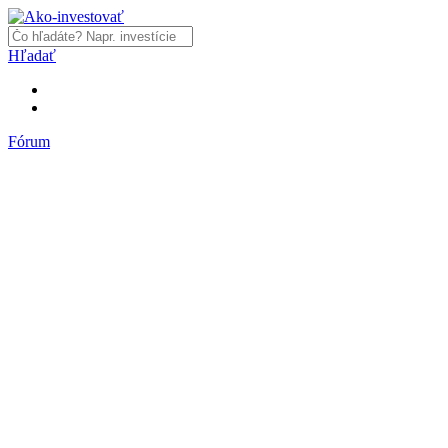
Hľadať
Fórum
Fórum
Články a názory
Trhy a makro
Akcie, dlhopisy
Fondy, ETF
Komodity
Krypto
Trading
Financie, dôchodky a nehnuteľnosti
Podnikanie
PR články
Najnovšie články